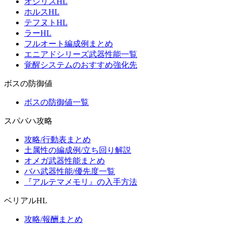
オシリスHL
ホルスHL
テフヌトHL
ラーHL
フルオート編成例まとめ
エニアドシリーズ武器性能一覧
覚醒システムのおすすめ強化先
ボスの防御値
ボスの防御値一覧
スパバハ攻略
攻略/行動表まとめ
土属性の編成例/立ち回り解説
オメガ武器性能まとめ
バハ武器性能/優先度一覧
『アルテマメモリ』の入手方法
ベリアルHL
攻略/報酬まとめ