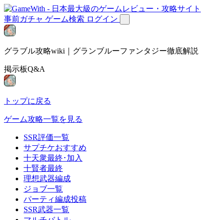
事前ガチャ
ゲーム検索
ログイン
グラブル攻略wiki｜グランブルーファンタジー徹底解説
掲示板Q&A
トップに戻る
ゲーム攻略一覧を見る
SSR評価一覧
サプチケおすすめ
十天衆最終･加入
十賢者最終
理想武器編成
ジョブ一覧
パーティ編成投稿
SSR武器一覧
マルチバトル