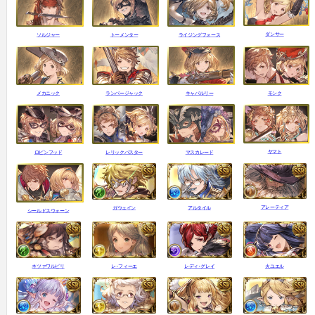
ダンサー
ソルジャー
トーメンター
ライジングフォース
モンク
メカニック
ランバージャック
キャバルリー
ヤマト
ロビンフッド
レリックバスター
マスカレード
アレーティア
ガウェイン
アルタイル
シールドスウォーン
火ユエル
ネツァワルピリ
レ･フィーエ
レディ･グレイ