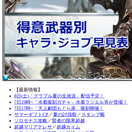
【最新情報】
8日(土)「グラブル夏の生放送」配信予定！
7日19時~「水着復刻ガチャ」水着ラジエル等が登場！
7日17時~「天上劇団もぐら座」復刻開催！
サマーギフトCP
／
夏の討伐祭
／
スタンプ帳
ソロモナス攻略
／
賢者の限界超越
超越マリアテレサ
／
超越カイム