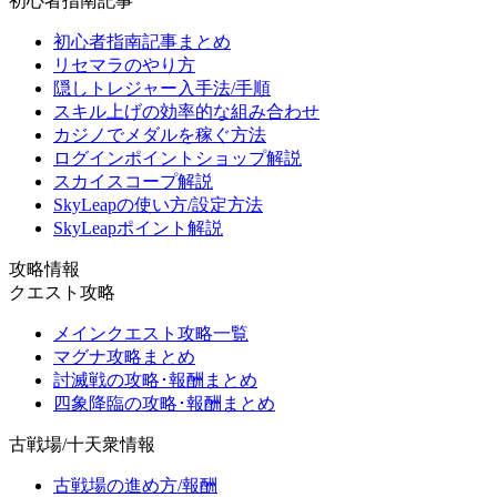
初心者指南記事
初心者指南記事まとめ
リセマラのやり方
隠しトレジャー入手法/手順
スキル上げの効率的な組み合わせ
カジノでメダルを稼ぐ方法
ログインポイントショップ解説
スカイスコープ解説
SkyLeapの使い方/設定方法
SkyLeapポイント解説
攻略情報
クエスト攻略
メインクエスト攻略一覧
マグナ攻略まとめ
討滅戦の攻略･報酬まとめ
四象降臨の攻略･報酬まとめ
古戦場/十天衆情報
古戦場の進め方/報酬