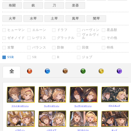
格闘
銃
刀
楽器
火琴
水琴
土琴
風琴
闇琴
ヒューマン
エルーン
ドラフ
ハーヴィン
星晶獣
ヴォルヴィ
ゼオノイド
レヴリス
グラックル
ル
その他
攻撃
バランス
防御
回復
特殊
SSR
SR
R
ジョブ
全
ヴァイキング
ファイターオリジン
ランサーオリジン
ウィザードオリジン
キング
パラディン
パナケイア
マナダイバー