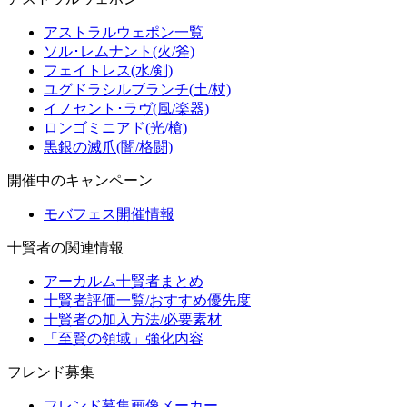
アストラルウェポン一覧
ソル･レムナント(火/斧)
フェイトレス(水/剣)
ユグドラシルブランチ(土/杖)
イノセント･ラヴ(風/楽器)
ロンゴミニアド(光/槍)
黒銀の滅爪(闇/格闘)
開催中のキャンペーン
モバフェス開催情報
十賢者の関連情報
アーカルム十賢者まとめ
十賢者評価一覧/おすすめ優先度
十賢者の加入方法/必要素材
「至賢の領域」強化内容
フレンド募集
フレンド募集画像メーカー