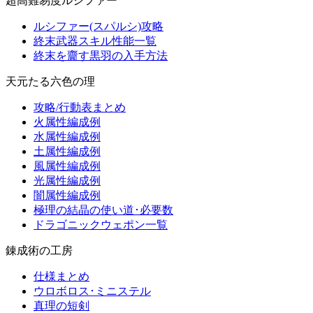
超高難易度ルシファー
ルシファー(スパルシ)攻略
終末武器スキル性能一覧
終末を齎す黒羽の入手方法
天元たる六色の理
攻略/行動表まとめ
火属性編成例
水属性編成例
土属性編成例
風属性編成例
光属性編成例
闇属性編成例
極理の結晶の使い道･必要数
ドラゴニックウェポン一覧
錬成術の工房
仕様まとめ
ウロボロス･ミニステル
真理の短剣