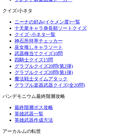
クイズ/小ネタ
ニーナの好み(イケメン度)一覧
十天衆キャラ身長順ソートクイズ
クイズ･小ネタ一覧
神石所持率チェッカー
巫女推しキャラソート
武器種当てクイズ10問
四騎士クイズ15問
グラブルクイズ20問(第2弾)
グラブルクイズ20問(第1弾)
魔法戦士タイムアタック
グラブル楽器武器クイズ(全20問)
パンデモニウム最終階層攻略
最終階層ボス攻略
英雄武器一覧
英雄武器作成方法
アーカルムの転世