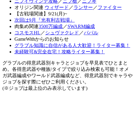
ニフイヴィンテ攻略
／
ニフ槍
／
ニフ琴
オリジン関連
ウィザード
／
ランサー
／
ファイター
【古戦場関連】9/21(月)~
次回は9月『光有利古戦場』
肉集め関連
3500万編成
／
SWARM編成
コスモスHL
／
シュヴァクレド
／
パパル
GameWithからのお知らせ
グラブル知識に自信がある人大歓迎！ライター募集！
未経験可&完全在宅！攻略ライター募集！
グラブルの得意武器別キャラとジョブを早見表でひとまと
め。各得意武器や種族/タイプで絞り込み検索も可能！オメ
ガ武器編成やワールド武器編成など、得意武器別でキャラや
ジョブを探す際にぜひご利用ください。
(※ジョブは最上位のみ表示しています)