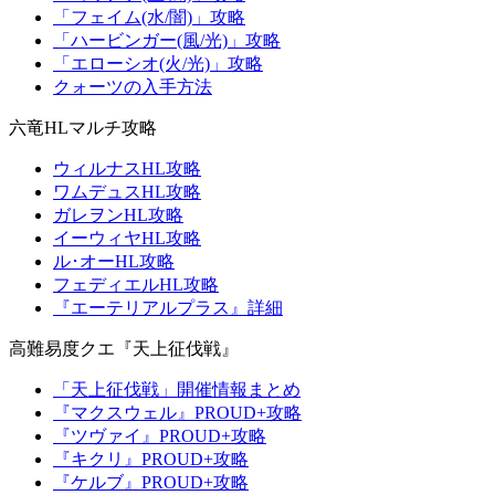
「フェイム(水/闇)」攻略
「ハービンガー(風/光)」攻略
「エローシオ(火/光)」攻略
クォーツの入手方法
六竜HLマルチ攻略
ウィルナスHL攻略
ワムデュスHL攻略
ガレヲンHL攻略
イーウィヤHL攻略
ル･オーHL攻略
フェディエルHL攻略
『エーテリアルプラス』詳細
高難易度クエ『天上征伐戦』
「天上征伐戦」開催情報まとめ
『マクスウェル』PROUD+攻略
『ツヴァイ』PROUD+攻略
『キクリ』PROUD+攻略
『ケルブ』PROUD+攻略