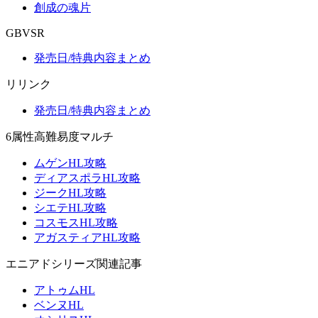
創成の魂片
GBVSR
発売日/特典内容まとめ
リリンク
発売日/特典内容まとめ
6属性高難易度マルチ
ムゲンHL攻略
ディアスポラHL攻略
ジークHL攻略
シエテHL攻略
コスモスHL攻略
アガスティアHL攻略
エニアドシリーズ関連記事
アトゥムHL
ベンヌHL