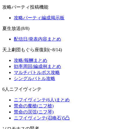
攻略パーティ投稿機能
攻略パーティ編成掲示板
夏生放送(8/8)
配信日/発表内容まとめ
天上劇団もぐら座復刻(~8/14)
攻略/報酬まとめ
効率周回/編成例まとめ
マルチバトルボス攻略
シングルバトル攻略
6人ニフイヴィンテ
ニフイヴィンテ(6人)まとめ
禁命の魔槍(ニフ槍)
禁命の溟弦(ニフ琴)
ニフイヴィンテ(召喚石)5凸
ソロモナスの賢者