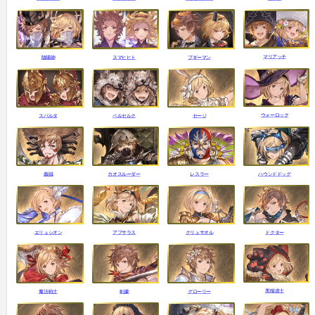
マリアッチ
陰陽師
スマヒヒト
ブギーマン
ウォーロック
スパルタ
ベルセルク
セージ
ハウンドドッグ
義賊
カオスルーダー
レスラー
ドクター
エリュシオン
アプサラス
クリュサオル
黒猫道士
魔法戦士
剣豪
グローリー