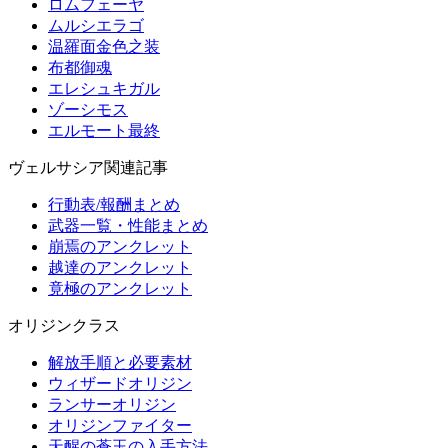
ロムフェーヤ
ムルシエラゴ
温羅面金色之装
布都御魂
エレシュキガル
ゾーシモス
エルモート最終
ヴェルサシア関連記事
行動表/報酬まとめ
武器一覧・性能まとめ
崩焉のアンクレット
越達のアンクレット
竟極のアンクレット
オリジンクラス
解放手順と必要素材
ウィザードオリジン
ランサーオリジン
オリジンファイター
天醒の蒼玉の入手方法