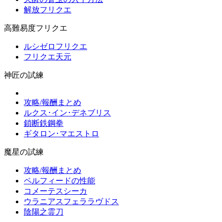
解放フリクエ
高難易度フリクエ
ルシゼロフリクエ
フリクエ天元
神匠の試練
攻略/報酬まとめ
ルクス･イン･デネブリス
鎖断鉄鋼拳
ギタロン･マエストロ
魔星の試練
攻略/報酬まとめ
ペルフィードの性能
コメーテスシーカ
ウラニアスフェララヴドス
陰陽之霊刀