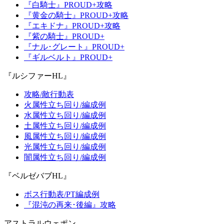
『白騎士』PROUD+攻略
『黄金の騎士』PROUD+攻略
『エキドナ』PROUD+攻略
『紫の騎士』PROUD+
『ナル･グレート』PROUD+
『ギルベルト』PROUD+
『ルシファーHL』
攻略/敵行動表
火属性立ち回り/編成例
水属性立ち回り/編成例
土属性立ち回り/編成例
風属性立ち回り/編成例
光属性立ち回り/編成例
闇属性立ち回り/編成例
『ベルゼバブHL』
ボス行動表/PT編成例
『混沌の再来･後編』攻略
アストラルウェポン