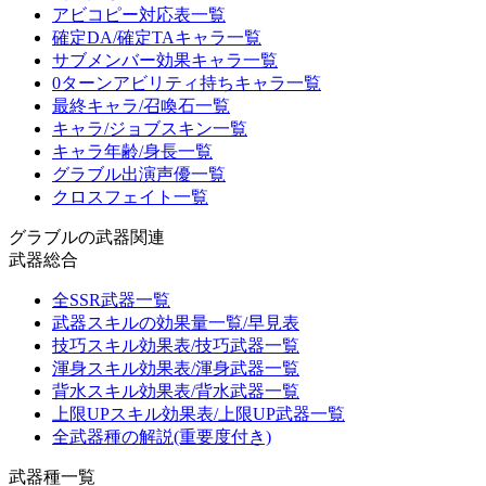
アビコピー対応表一覧
確定DA/確定TAキャラ一覧
サブメンバー効果キャラ一覧
0ターンアビリティ持ちキャラ一覧
最終キャラ/召喚石一覧
キャラ/ジョブスキン一覧
キャラ年齢/身長一覧
グラブル出演声優一覧
クロスフェイト一覧
グラブルの武器関連
武器総合
全SSR武器一覧
武器スキルの効果量一覧/早見表
技巧スキル効果表/技巧武器一覧
渾身スキル効果表/渾身武器一覧
背水スキル効果表/背水武器一覧
上限UPスキル効果表/上限UP武器一覧
全武器種の解説(重要度付き)
武器種一覧