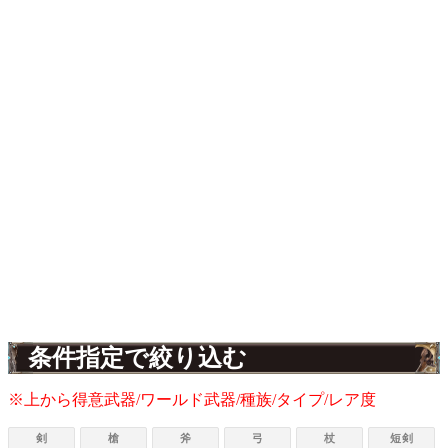
条件指定で絞り込む
※上から得意武器/ワールド武器/種族/タイプ/レア度
剣
槍
斧
弓
杖
短剣