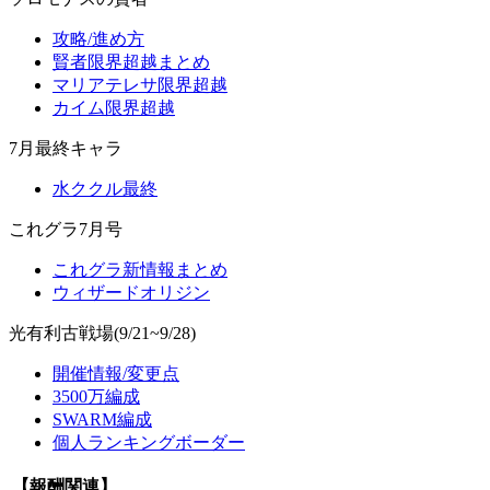
攻略/進め方
賢者限界超越まとめ
マリアテレサ限界超越
カイム限界超越
7月最終キャラ
水ククル最終
これグラ7月号
これグラ新情報まとめ
ウィザードオリジン
光有利古戦場(9/21~9/28)
開催情報/変更点
3500万編成
SWARM編成
個人ランキングボーダー
【報酬関連】