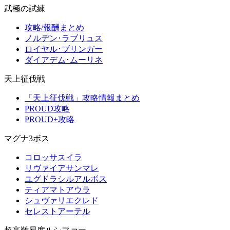
武極の試練
攻略/報酬まとめ
ノルデン･ラブリュス
ロイヤル･ブリンガー
ダイアデム･ムーリネ
天上征伐戦
「天上征伐戦」攻略情報まとめ
PROUD攻略
PROUD+攻略
マグナ3ボス
コロッサスイラ
リヴァイアサンマレ
ユグドラシルアルボス
ティアマトアウラ
シュヴァリエクレド
セレストアーテル