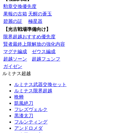
勲章交換優先度
果報の古箱
天醒の蒼玉
碧麗の証
極星器
【光古戦場準備向け】
限界超越おすすめ優先度
賢者最終上限解放の強化内容
マグナ編成
ゼウス編成
超越ソーン
超越フュンフ
ガイゼン
ルミナス超越
ルミナス武器交換セット
ルミナス限界超越
晩蝉
凱風絶刀
フレズヴェルク
黒漆太刀
フルンティング
アンドロメダ