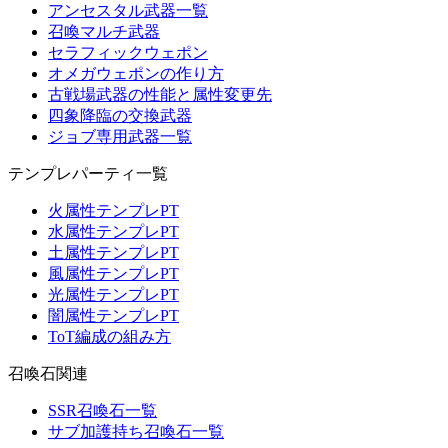
アンセスタル武器一覧
召喚マルチ武器
セラフィックウェポン
オメガウェポンの作り方
古戦場武器の性能と属性変更先
四象降臨の交換武器
ジョブ専用武器一覧
テンプレパーティ一覧
火属性テンプレPT
水属性テンプレPT
土属性テンプレPT
風属性テンプレPT
光属性テンプレPT
闇属性テンプレPT
ToT編成の組み方
召喚石関連
SSR召喚石一覧
サブ加護持ち召喚石一覧