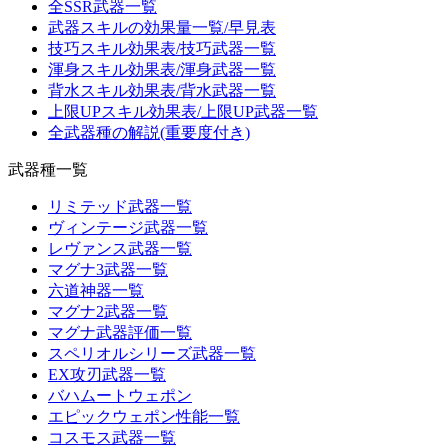
全SSR武器一覧
武器スキルの効果量一覧/早見表
技巧スキル効果表/技巧武器一覧
渾身スキル効果表/渾身武器一覧
背水スキル効果表/背水武器一覧
上限UPスキル効果表/上限UP武器一覧
全武器種の解説(重要度付き)
武器種一覧
リミテッド武器一覧
ヴィンテージ武器一覧
レヴァンス武器一覧
マグナ3武器一覧
六道神器一覧
マグナ2武器一覧
マグナ武器評価一覧
スペリオルシリーズ武器一覧
EX攻刃武器一覧
バハムートウェポン
エピックウェポン性能一覧
コスモス武器一覧