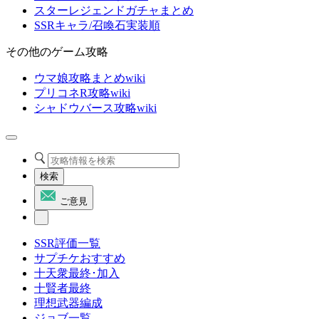
スターレジェンドガチャまとめ
SSRキャラ/召喚石実装順
その他のゲーム攻略
ウマ娘攻略まとめwiki
プリコネR攻略wiki
シャドウバース攻略wiki
検索
ご意見
SSR評価一覧
サプチケおすすめ
十天衆最終･加入
十賢者最終
理想武器編成
ジョブ一覧