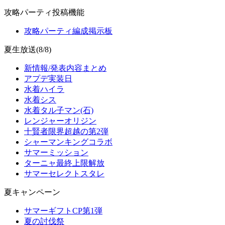
攻略パーティ投稿機能
攻略パーティ編成掲示板
夏生放送(8/8)
新情報/発表内容まとめ
アプデ実装日
水着ハイラ
水着シス
水着タル子マン(石)
レンジャーオリジン
十賢者限界超越の第2弾
シャーマンキングコラボ
サマーミッション
ターニャ最終上限解放
サマーセレクトスタレ
夏キャンペーン
サマーギフトCP第1弾
夏の討伐祭