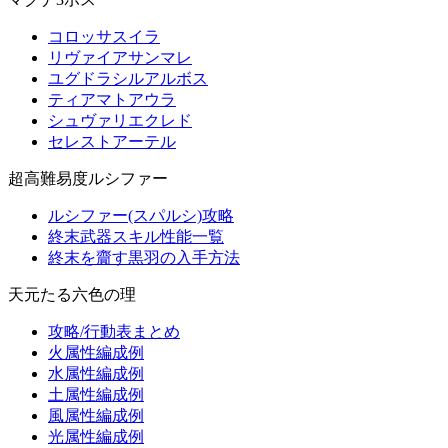
コロッサスイラ
リヴァイアサンマレ
ユグドラシルアルボス
ティアマトアウラ
シュヴァリエクレド
セレストアーテル
超高難易度ルシファー
ルシファー(スパルシ)攻略
終末武器スキル性能一覧
終末を齎す黒羽の入手方法
天元たる六色の理
攻略/行動表まとめ
火属性編成例
水属性編成例
土属性編成例
風属性編成例
光属性編成例