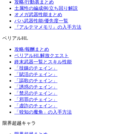
攻略/行動表まとめ
土属性の編成例/立ち回り解説
オメガ武器性能まとめ
バハ武器性能/優先度一覧
『アルテマメモリ』の入手方法
ベリアルHL
攻略/報酬まとめ
ベリアルHL解放クエスト
終末武器一覧とスキル性能
「技錬のチェイン」
「賦活のチェイン」
「謳歌のチェイン」
「誘惑のチェイン」
「禁忌のチェイン」
「邪罪のチェイン」
「虚詐のチェイン」
「狡知の魔角」の入手方法
限界超越キャラ