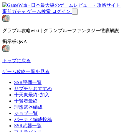
事前ガチャ
ゲーム検索
ログイン
グラブル攻略wiki｜グランブルーファンタジー徹底解説
掲示板Q&A
トップに戻る
ゲーム攻略一覧を見る
SSR評価一覧
サプチケおすすめ
十天衆最終･加入
十賢者最終
理想武器編成
ジョブ一覧
パーティ編成投稿
SSR武器一覧
マルチバトル