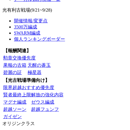
光有利古戦場(9/21~9/28)
開催情報/変更点
3500万編成
SWARM編成
個人ランキングボーダー
【報酬関連】
勲章交換優先度
果報の古箱
天醒の蒼玉
碧麗の証
極星器
【光古戦場準備向け】
限界超越おすすめ優先度
賢者最終上限解放の強化内容
マグナ編成
ゼウス編成
超越ソーン
超越フュンフ
ガイゼン
オリジンクラス