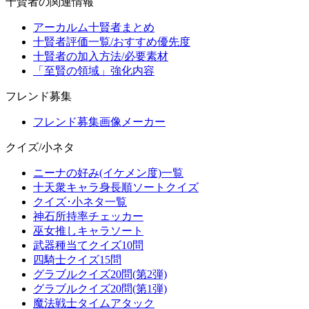
十賢者の関連情報
アーカルム十賢者まとめ
十賢者評価一覧/おすすめ優先度
十賢者の加入方法/必要素材
「至賢の領域」強化内容
フレンド募集
フレンド募集画像メーカー
クイズ/小ネタ
ニーナの好み(イケメン度)一覧
十天衆キャラ身長順ソートクイズ
クイズ･小ネタ一覧
神石所持率チェッカー
巫女推しキャラソート
武器種当てクイズ10問
四騎士クイズ15問
グラブルクイズ20問(第2弾)
グラブルクイズ20問(第1弾)
魔法戦士タイムアタック