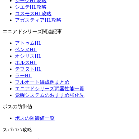
ジークHL攻略
シエテHL攻略
コスモスHL攻略
アガスティアHL攻略
エニアドシリーズ関連記事
アトゥムHL
ベンヌHL
オシリスHL
ホルスHL
テフヌトHL
ラーHL
フルオート編成例まとめ
エニアドシリーズ武器性能一覧
覚醒システムのおすすめ強化先
ボスの防御値
ボスの防御値一覧
スパバハ攻略