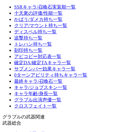
SSRキャラ/召喚石実装順一覧
十天衆の評価/性能一覧
かばう/ダメカ持ち一覧
クリア/マウント持ち一覧
ディスペル持ち一覧
追撃持ち一覧
トレハン持ち一覧
刻印持ち一覧
アビコピー対応表一覧
確定DA/確定TAキャラ一覧
サブメンバー効果キャラ一覧
0ターンアビリティ持ちキャラ一覧
最終キャラ/召喚石一覧
キャラ/ジョブスキン一覧
キャラ年齢/身長一覧
グラブル出演声優一覧
クロスフェイト一覧
グラブルの武器関連
武器総合