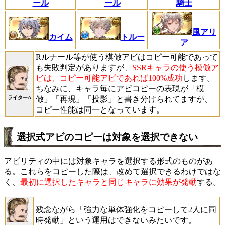
ール
ール
騎士
風アリ
カイム
トルー
ア
Rルナール等が使う模倣アビはコピー可能であって
も失敗判定がありますが、
SSRキャラの使う模倣ア
ビは、コピー可能アビであれば100%成功
します。
ちなみに、キャラ毎にアビコピーの表現が「模
ライターA
倣」「再現」「投影」と書き分けられてますが、
コピー性能は同一となっています。
選択式アビのコピーは対象を選択できない
アビリティの中には対象キャラを選択する形式のものがあ
る。これらをコピーした際は、改めて選択できるわけではな
く、
最初に選択したキャラと同じキャラに効果が発動
する。
残念ながら「強力な単体強化をコピーして2人に同
時発動」という運用はできないみたいです。