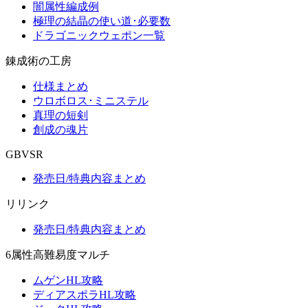
闇属性編成例
極理の結晶の使い道･必要数
ドラゴニックウェポン一覧
錬成術の工房
仕様まとめ
ウロボロス･ミニステル
真理の短剣
創成の魂片
GBVSR
発売日/特典内容まとめ
リリンク
発売日/特典内容まとめ
6属性高難易度マルチ
ムゲンHL攻略
ディアスポラHL攻略