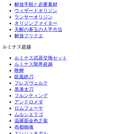
解放手順と必要素材
ウィザードオリジン
ランサーオリジン
オリジンファイター
天醒の蒼玉の入手方法
解放フリクエ
ルミナス超越
ルミナス武器交換セット
ルミナス限界超越
晩蝉
凱風絶刀
フレズヴェルク
黒漆太刀
フルンティング
アンドロメダ
ロムフェーヤ
ムルシエラゴ
温羅面金色之装
布都御魂
エレシュキガル