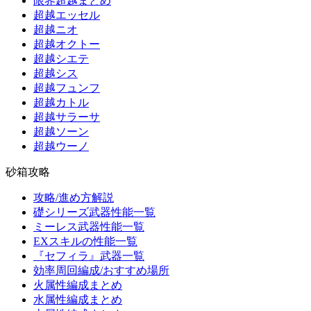
限界超越まとめ
超越エッセル
超越ニオ
超越オクトー
超越シエテ
超越シス
超越フュンフ
超越カトル
超越サラーサ
超越ソーン
超越ウーノ
砂箱攻略
攻略/進め方解説
礎シリーズ武器性能一覧
ミーレス武器性能一覧
EXスキルの性能一覧
『セフィラ』武器一覧
効率周回編成/おすすめ場所
火属性編成まとめ
水属性編成まとめ