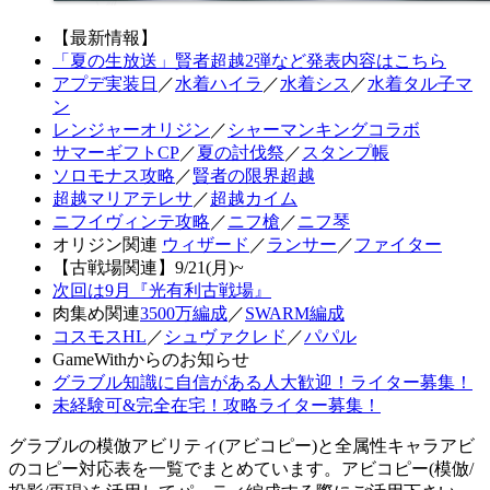
【最新情報】
「夏の生放送」賢者超越2弾など発表内容はこちら
アプデ実装日
／
水着ハイラ
／
水着シス
／
水着タル子マ
ン
レンジャーオリジン
／
シャーマンキングコラボ
サマーギフトCP
／
夏の討伐祭
／
スタンプ帳
ソロモナス攻略
／
賢者の限界超越
超越マリアテレサ
／
超越カイム
ニフイヴィンテ攻略
／
ニフ槍
／
ニフ琴
オリジン関連
ウィザード
／
ランサー
／
ファイター
【古戦場関連】9/21(月)~
次回は9月『光有利古戦場』
肉集め関連
3500万編成
／
SWARM編成
コスモスHL
／
シュヴァクレド
／
パパル
GameWithからのお知らせ
グラブル知識に自信がある人大歓迎！ライター募集！
未経験可&完全在宅！攻略ライター募集！
グラブルの模倣アビリティ(アビコピー)と全属性キャラアビ
のコピー対応表を一覧でまとめています。アビコピー(模倣/