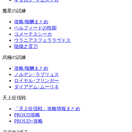
魔星の試練
攻略/報酬まとめ
ペルフィードの性能
コメーテスシーカ
ウラニアスフェララヴドス
陰陽之霊刀
武極の試練
攻略/報酬まとめ
ノルデン･ラブリュス
ロイヤル･ブリンガー
ダイアデム･ムーリネ
天上征伐戦
「天上征伐戦」攻略情報まとめ
PROUD攻略
PROUD+攻略
マグナ3ボス