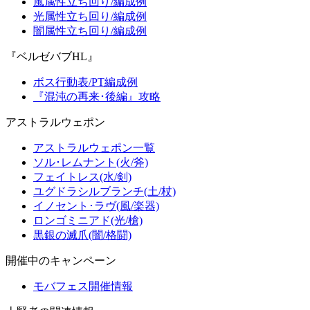
風属性立ち回り/編成例
光属性立ち回り/編成例
闇属性立ち回り/編成例
『ベルゼバブHL』
ボス行動表/PT編成例
『混沌の再来･後編』攻略
アストラルウェポン
アストラルウェポン一覧
ソル･レムナント(火/斧)
フェイトレス(水/剣)
ユグドラシルブランチ(土/杖)
イノセント･ラヴ(風/楽器)
ロンゴミニアド(光/槍)
黒銀の滅爪(闇/格闘)
開催中のキャンペーン
モバフェス開催情報