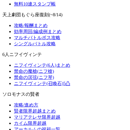
無料10連スタンプ帳
天上劇団もぐら座復刻(~8/14)
攻略/報酬まとめ
効率周回/編成例まとめ
マルチバトルボス攻略
シングルバトル攻略
6人ニフイヴィンテ
ニフイヴィンテ(6人)まとめ
禁命の魔槍(ニフ槍)
禁命の溟弦(ニフ琴)
ニフイヴィンテ(召喚石)5凸
ソロモナスの賢者
攻略/進め方
賢者限界超越まとめ
マリアテレサ限界超越
カイム限界超越
アーカルムの祝福一覧