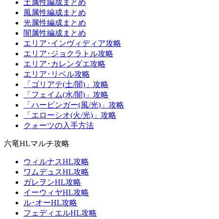
土属性編成まとめ
風属性編成まとめ
光属性編成まとめ
闇属性編成まとめ
エリア･インヴィディア攻略
エリア･ジョクラトル攻略
エリア･カレンダエ攻略
エリア･リベル攻略
「ゴリアテ(土/闇)」攻略
「フェイム(水/闇)」攻略
「ハービンガー(風/光)」攻略
「エローシオ(火/光)」攻略
クォーツの入手方法
六竜HLマルチ攻略
ウィルナスHL攻略
ワムデュスHL攻略
ガレヲンHL攻略
イーウィヤHL攻略
ル･オーHL攻略
フェディエルHL攻略