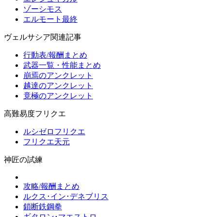
ゾーシモス
エルモート最終
ヴェルサシア関連記事
行動表/報酬まとめ
武器一覧・性能まとめ
崩焉のアンクレット
越達のアンクレット
竟極のアンクレット
高難易度フリクエ
ルシゼロフリクエ
フリクエ天元
神匠の試練
攻略/報酬まとめ
ルクス･イン･デネブリス
鎖断鉄鋼拳
ギタロン･マエストロ