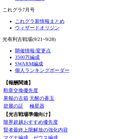
これグラ7月号
これグラ新情報まとめ
ウィザードオリジン
光有利古戦場(9/21~9/28)
開催情報/変更点
3500万編成
SWARM編成
個人ランキングボーダー
【報酬関連】
勲章交換優先度
果報の古箱
天醒の蒼玉
碧麗の証
極星器
【光古戦場準備向け】
限界超越おすすめ優先度
賢者最終上限解放の強化内容
マグナ編成
ゼウス編成