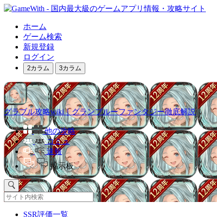
ホーム
ゲーム検索
新規登録
ログイン
2カラム
3カラム
グラブル攻略wiki｜グランブルーファンタジー徹底解説
他の攻略
コミュ
速報
掲示板
SSR評価一覧