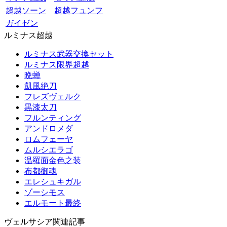
超越ソーン
超越フュンフ
ガイゼン
ルミナス超越
ルミナス武器交換セット
ルミナス限界超越
晩蝉
凱風絶刀
フレズヴェルク
黒漆太刀
フルンティング
アンドロメダ
ロムフェーヤ
ムルシエラゴ
温羅面金色之装
布都御魂
エレシュキガル
ゾーシモス
エルモート最終
ヴェルサシア関連記事