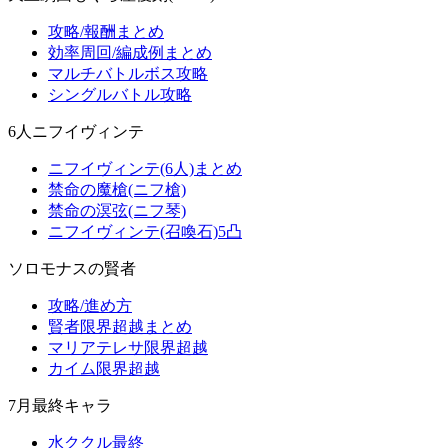
攻略/報酬まとめ
効率周回/編成例まとめ
マルチバトルボス攻略
シングルバトル攻略
6人ニフイヴィンテ
ニフイヴィンテ(6人)まとめ
禁命の魔槍(ニフ槍)
禁命の溟弦(ニフ琴)
ニフイヴィンテ(召喚石)5凸
ソロモナスの賢者
攻略/進め方
賢者限界超越まとめ
マリアテレサ限界超越
カイム限界超越
7月最終キャラ
水ククル最終