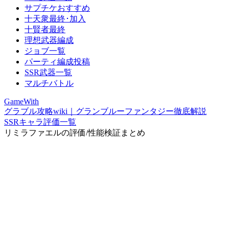
サプチケおすすめ
十天衆最終･加入
十賢者最終
理想武器編成
ジョブ一覧
パーティ編成投稿
SSR武器一覧
マルチバトル
GameWith
グラブル攻略wiki｜グランブルーファンタジー徹底解説
SSRキャラ評価一覧
リミラファエルの評価/性能検証まとめ