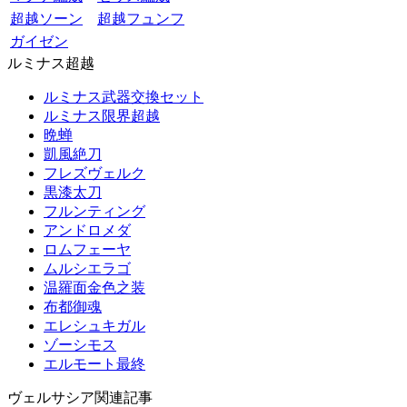
超越ソーン
超越フュンフ
ガイゼン
ルミナス超越
ルミナス武器交換セット
ルミナス限界超越
晩蝉
凱風絶刀
フレズヴェルク
黒漆太刀
フルンティング
アンドロメダ
ロムフェーヤ
ムルシエラゴ
温羅面金色之装
布都御魂
エレシュキガル
ゾーシモス
エルモート最終
ヴェルサシア関連記事