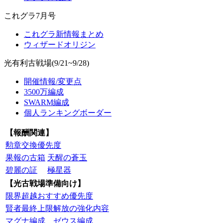
これグラ7月号
これグラ新情報まとめ
ウィザードオリジン
光有利古戦場(9/21~9/28)
開催情報/変更点
3500万編成
SWARM編成
個人ランキングボーダー
【報酬関連】
勲章交換優先度
果報の古箱
天醒の蒼玉
碧麗の証
極星器
【光古戦場準備向け】
限界超越おすすめ優先度
賢者最終上限解放の強化内容
マグナ編成
ゼウス編成