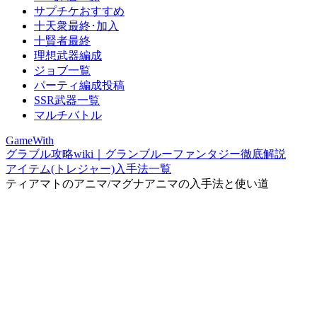
サプチケおすすめ
十天衆最終･加入
十賢者最終
理想武器編成
ジョブ一覧
パーティ編成投稿
SSR武器一覧
マルチバトル
GameWith
グラブル攻略wiki｜グランブルーファンタジー徹底解説
アイテム(トレジャー)入手法一覧
ティアマトのアニマ/マグナアニマの入手法と使い道