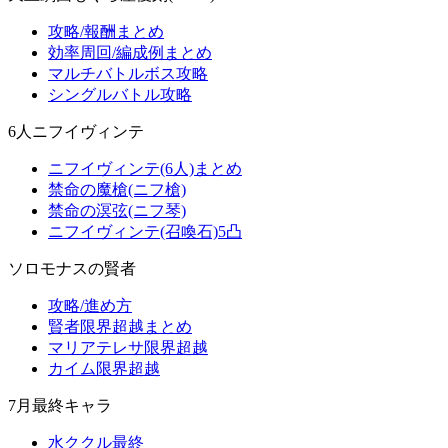
攻略/報酬まとめ
効率周回/編成例まとめ
マルチバトルボス攻略
シングルバトル攻略
6人ニフイヴィンテ
ニフイヴィンテ(6人)まとめ
禁命の魔槍(ニフ槍)
禁命の溟弦(ニフ琴)
ニフイヴィンテ(召喚石)5凸
ソロモナスの賢者
攻略/進め方
賢者限界超越まとめ
マリアテレサ限界超越
カイム限界超越
7月最終キャラ
水ククル最終