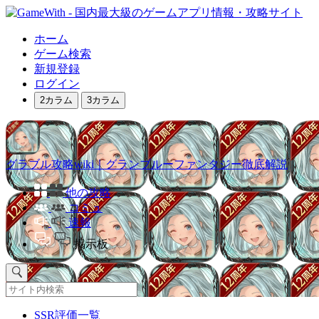
ホーム
ゲーム検索
新規登録
ログイン
2カラム
3カラム
グラブル攻略wiki｜グランブルーファンタジー徹底解説
他の攻略
コミュ
速報
掲示板
SSR評価一覧