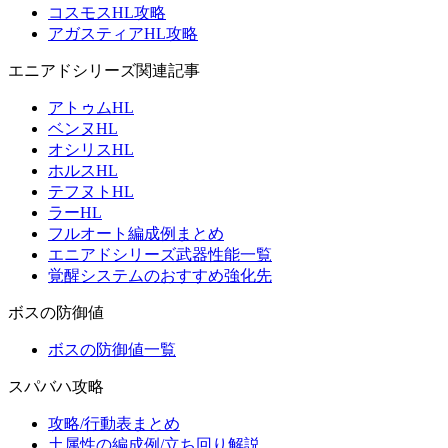
コスモスHL攻略
アガスティアHL攻略
エニアドシリーズ関連記事
アトゥムHL
ベンヌHL
オシリスHL
ホルスHL
テフヌトHL
ラーHL
フルオート編成例まとめ
エニアドシリーズ武器性能一覧
覚醒システムのおすすめ強化先
ボスの防御値
ボスの防御値一覧
スパバハ攻略
攻略/行動表まとめ
土属性の編成例/立ち回り解説