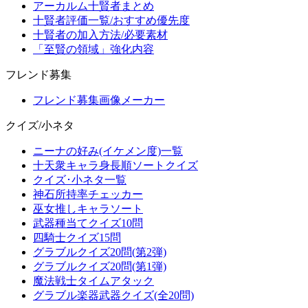
アーカルム十賢者まとめ
十賢者評価一覧/おすすめ優先度
十賢者の加入方法/必要素材
「至賢の領域」強化内容
フレンド募集
フレンド募集画像メーカー
クイズ/小ネタ
ニーナの好み(イケメン度)一覧
十天衆キャラ身長順ソートクイズ
クイズ･小ネタ一覧
神石所持率チェッカー
巫女推しキャラソート
武器種当てクイズ10問
四騎士クイズ15問
グラブルクイズ20問(第2弾)
グラブルクイズ20問(第1弾)
魔法戦士タイムアタック
グラブル楽器武器クイズ(全20問)