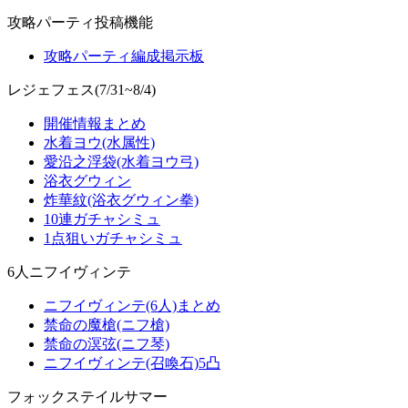
攻略パーティ投稿機能
攻略パーティ編成掲示板
レジェフェス(7/31~8/4)
開催情報まとめ
水着ヨウ(水属性)
愛沿之浮袋(水着ヨウ弓)
浴衣グウィン
炸華紋(浴衣グウィン拳)
10連ガチャシミュ
1点狙いガチャシミュ
6人ニフイヴィンテ
ニフイヴィンテ(6人)まとめ
禁命の魔槍(ニフ槍)
禁命の溟弦(ニフ琴)
ニフイヴィンテ(召喚石)5凸
フォックステイルサマー