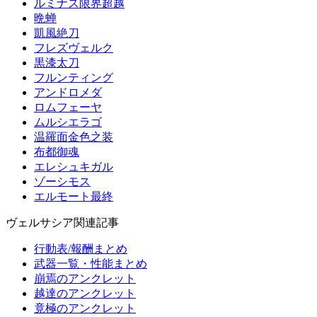
ルミナス限界超越
晩蝉
凱風絶刀
フレズヴェルク
黒漆太刀
フルンティング
アンドロメダ
ロムフェーヤ
ムルシエラゴ
温羅面金色之装
布都御魂
エレシュキガル
ゾーシモス
エルモート最終
ヴェルサシア関連記事
行動表/報酬まとめ
武器一覧・性能まとめ
崩焉のアンクレット
越達のアンクレット
竟極のアンクレット