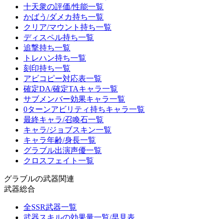
十天衆の評価/性能一覧
かばう/ダメカ持ち一覧
クリア/マウント持ち一覧
ディスペル持ち一覧
追撃持ち一覧
トレハン持ち一覧
刻印持ち一覧
アビコピー対応表一覧
確定DA/確定TAキャラ一覧
サブメンバー効果キャラ一覧
0ターンアビリティ持ちキャラ一覧
最終キャラ/召喚石一覧
キャラ/ジョブスキン一覧
キャラ年齢/身長一覧
グラブル出演声優一覧
クロスフェイト一覧
グラブルの武器関連
武器総合
全SSR武器一覧
武器スキルの効果量一覧/早見表