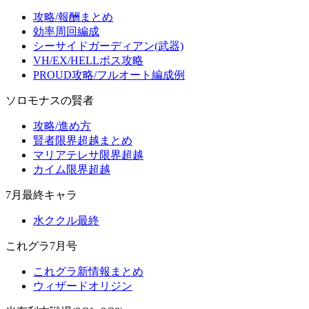
攻略/報酬まとめ
効率周回編成
シーサイドガーディアン(武器)
VH/EX/HELLボス攻略
PROUD攻略/フルオート編成例
ソロモナスの賢者
攻略/進め方
賢者限界超越まとめ
マリアテレサ限界超越
カイム限界超越
7月最終キャラ
水ククル最終
これグラ7月号
これグラ新情報まとめ
ウィザードオリジン