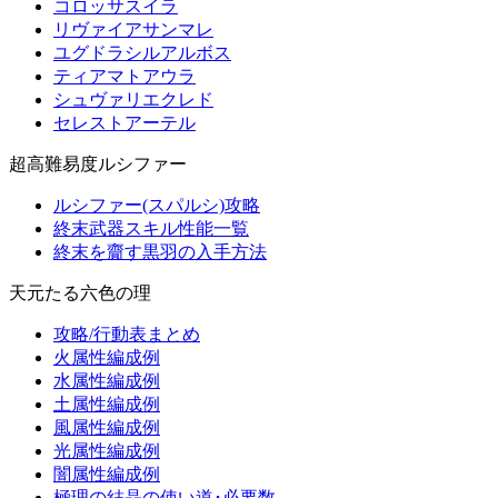
コロッサスイラ
リヴァイアサンマレ
ユグドラシルアルボス
ティアマトアウラ
シュヴァリエクレド
セレストアーテル
超高難易度ルシファー
ルシファー(スパルシ)攻略
終末武器スキル性能一覧
終末を齎す黒羽の入手方法
天元たる六色の理
攻略/行動表まとめ
火属性編成例
水属性編成例
土属性編成例
風属性編成例
光属性編成例
闇属性編成例
極理の結晶の使い道･必要数