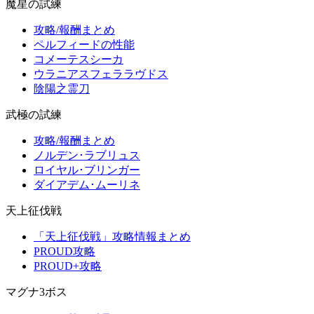
魔星の試練
攻略/報酬まとめ
ペルフィードの性能
コメーテスシーカ
ウラニアスフェララヴドス
陰陽之霊刀
武極の試練
攻略/報酬まとめ
ノルデン･ラブリュス
ロイヤル･ブリンガー
ダイアデム･ムーリネ
天上征伐戦
「天上征伐戦」攻略情報まとめ
PROUD攻略
PROUD+攻略
マグナ3ボス