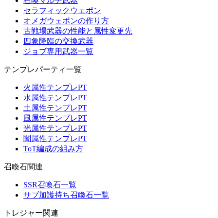
召喚マルチ武器
セラフィックウェポン
オメガウェポンの作り方
古戦場武器の性能と属性変更先
四象降臨の交換武器
ジョブ専用武器一覧
テンプレパーティ一覧
火属性テンプレPT
水属性テンプレPT
土属性テンプレPT
風属性テンプレPT
光属性テンプレPT
闇属性テンプレPT
ToT編成の組み方
召喚石関連
SSR召喚石一覧
サブ加護持ち召喚石一覧
トレジャー関連