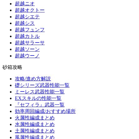
超越ニオ
超越オクトー
超越シエテ
超越シス
超越フュンフ
超越カトル
超越サラーサ
超越ソーン
超越ウーノ
砂箱攻略
攻略/進め方解説
礎シリーズ武器性能一覧
ミーレス武器性能一覧
EXスキルの性能一覧
『セフィラ』武器一覧
効率周回編成/おすすめ場所
火属性編成まとめ
水属性編成まとめ
土属性編成まとめ
風属性編成まとめ