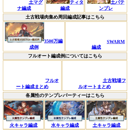
ティタ
土パテ
土マグ
編成
ンプレ
ナ編成
土古戦場肉集め周回編成記事はこちら
3500万編
SWARM
成例
編成
フルオート編成例についてはこちら
フルオ
土古戦場フ
ート編成まとめ
ルオートまとめ
各属性のテンプレパーティーはこちら
火キャラ編成
水キャラ編成
土キャラ編成