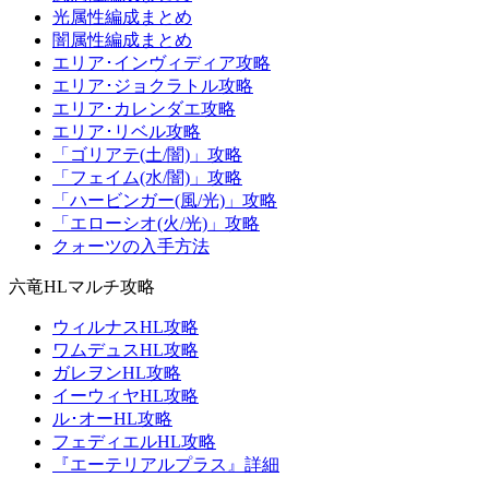
光属性編成まとめ
闇属性編成まとめ
エリア･インヴィディア攻略
エリア･ジョクラトル攻略
エリア･カレンダエ攻略
エリア･リベル攻略
「ゴリアテ(土/闇)」攻略
「フェイム(水/闇)」攻略
「ハービンガー(風/光)」攻略
「エローシオ(火/光)」攻略
クォーツの入手方法
六竜HLマルチ攻略
ウィルナスHL攻略
ワムデュスHL攻略
ガレヲンHL攻略
イーウィヤHL攻略
ル･オーHL攻略
フェディエルHL攻略
『エーテリアルプラス』詳細