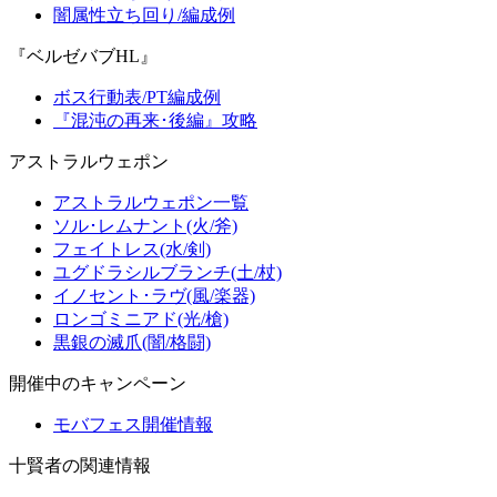
闇属性立ち回り/編成例
『ベルゼバブHL』
ボス行動表/PT編成例
『混沌の再来･後編』攻略
アストラルウェポン
アストラルウェポン一覧
ソル･レムナント(火/斧)
フェイトレス(水/剣)
ユグドラシルブランチ(土/杖)
イノセント･ラヴ(風/楽器)
ロンゴミニアド(光/槍)
黒銀の滅爪(闇/格闘)
開催中のキャンペーン
モバフェス開催情報
十賢者の関連情報