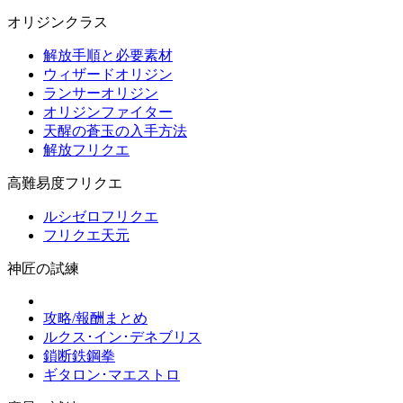
オリジンクラス
解放手順と必要素材
ウィザードオリジン
ランサーオリジン
オリジンファイター
天醒の蒼玉の入手方法
解放フリクエ
高難易度フリクエ
ルシゼロフリクエ
フリクエ天元
神匠の試練
攻略/報酬まとめ
ルクス･イン･デネブリス
鎖断鉄鋼拳
ギタロン･マエストロ