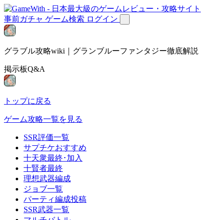
事前ガチャ
ゲーム検索
ログイン
グラブル攻略wiki｜グランブルーファンタジー徹底解説
掲示板Q&A
トップに戻る
ゲーム攻略一覧を見る
SSR評価一覧
サプチケおすすめ
十天衆最終･加入
十賢者最終
理想武器編成
ジョブ一覧
パーティ編成投稿
SSR武器一覧
マルチバトル