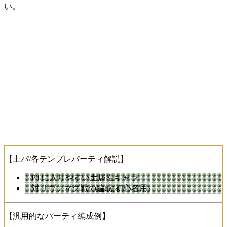
い。
【土パ/各テンプレパーティ解説】
PTに入りやすい土属性キャラ
対リヴァマグ戦の編成(初心者用)
【汎用的なパーティ編成例】