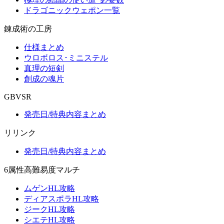
ドラゴニックウェポン一覧
錬成術の工房
仕様まとめ
ウロボロス･ミニステル
真理の短剣
創成の魂片
GBVSR
発売日/特典内容まとめ
リリンク
発売日/特典内容まとめ
6属性高難易度マルチ
ムゲンHL攻略
ディアスポラHL攻略
ジークHL攻略
シエテHL攻略