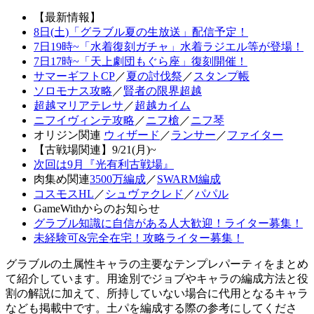
【最新情報】
8日(土)「グラブル夏の生放送」配信予定！
7日19時~「水着復刻ガチャ」水着ラジエル等が登場！
7日17時~「天上劇団もぐら座」復刻開催！
サマーギフトCP
／
夏の討伐祭
／
スタンプ帳
ソロモナス攻略
／
賢者の限界超越
超越マリアテレサ
／
超越カイム
ニフイヴィンテ攻略
／
ニフ槍
／
ニフ琴
オリジン関連
ウィザード
／
ランサー
／
ファイター
【古戦場関連】9/21(月)~
次回は9月『光有利古戦場』
肉集め関連
3500万編成
／
SWARM編成
コスモスHL
／
シュヴァクレド
／
パパル
GameWithからのお知らせ
グラブル知識に自信がある人大歓迎！ライター募集！
未経験可&完全在宅！攻略ライター募集！
グラブルの土属性キャラの主要なテンプレパーティをまとめ
て紹介しています。用途別でジョブやキャラの編成方法と役
割の解説に加えて、所持していない場合に代用となるキャラ
なども掲載中です。土パを編成する際の参考にしてくださ