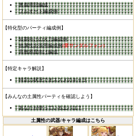
奥義周回編成
フルオート編成例
【特化型のパーティ編成例】
短期向けの火力編成例
他属性出張用編成例
(要サンダルフォン)
高難易度向け編成
【特定キャラ解説】
特定の状況でオススメのキャラ
【みんなの土属性パーティを確認しよう】
あなたが使っている土パは？
土属性の武器/キャラ編成はこちら