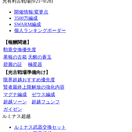
光有利古戦場(9/21~9/28)
開催情報/変更点
3500万編成
SWARM編成
個人ランキングボーダー
【報酬関連】
勲章交換優先度
果報の古箱
天醒の蒼玉
碧麗の証
極星器
【光古戦場準備向け】
限界超越おすすめ優先度
賢者最終上限解放の強化内容
マグナ編成
ゼウス編成
超越ソーン
超越フュンフ
ガイゼン
ルミナス超越
ルミナス武器交換セット