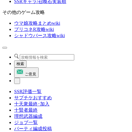
SSRキャラ/召喚石実装順
その他のゲーム攻略
ウマ娘攻略まとめwiki
プリコネR攻略wiki
シャドウバース攻略wiki
検索
ご意見
SSR評価一覧
サプチケおすすめ
十天衆最終･加入
十賢者最終
理想武器編成
ジョブ一覧
パーティ編成投稿