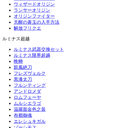
ウィザードオリジン
ランサーオリジン
オリジンファイター
天醒の蒼玉の入手方法
解放フリクエ
ルミナス超越
ルミナス武器交換セット
ルミナス限界超越
晩蝉
凱風絶刀
フレズヴェルク
黒漆太刀
フルンティング
アンドロメダ
ロムフェーヤ
ムルシエラゴ
温羅面金色之装
布都御魂
エレシュキガル
ゾーシモス