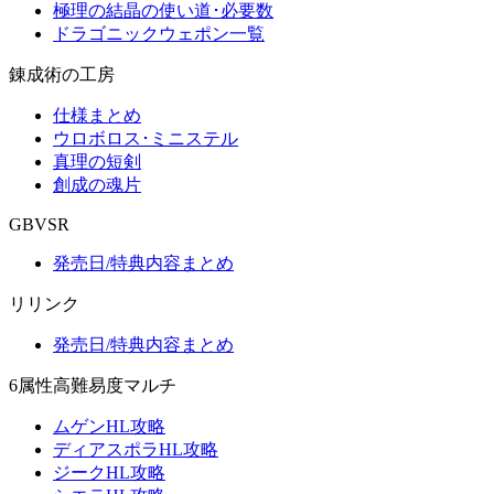
極理の結晶の使い道･必要数
ドラゴニックウェポン一覧
錬成術の工房
仕様まとめ
ウロボロス･ミニステル
真理の短剣
創成の魂片
GBVSR
発売日/特典内容まとめ
リリンク
発売日/特典内容まとめ
6属性高難易度マルチ
ムゲンHL攻略
ディアスポラHL攻略
ジークHL攻略