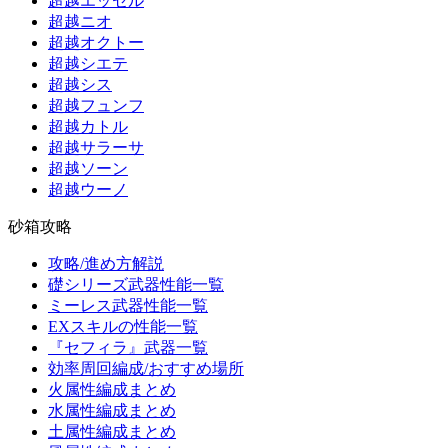
超越エッセル
超越ニオ
超越オクトー
超越シエテ
超越シス
超越フュンフ
超越カトル
超越サラーサ
超越ソーン
超越ウーノ
砂箱攻略
攻略/進め方解説
礎シリーズ武器性能一覧
ミーレス武器性能一覧
EXスキルの性能一覧
『セフィラ』武器一覧
効率周回編成/おすすめ場所
火属性編成まとめ
水属性編成まとめ
土属性編成まとめ