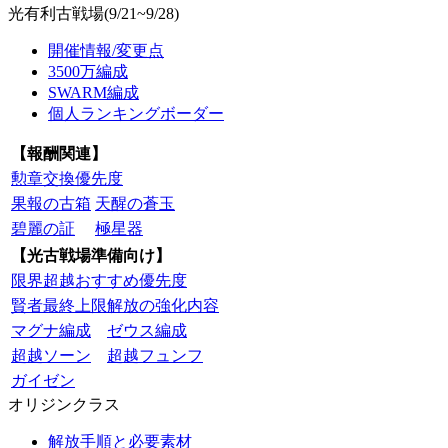
光有利古戦場(9/21~9/28)
開催情報/変更点
3500万編成
SWARM編成
個人ランキングボーダー
【報酬関連】
勲章交換優先度
果報の古箱
天醒の蒼玉
碧麗の証
極星器
【光古戦場準備向け】
限界超越おすすめ優先度
賢者最終上限解放の強化内容
マグナ編成
ゼウス編成
超越ソーン
超越フュンフ
ガイゼン
オリジンクラス
解放手順と必要素材