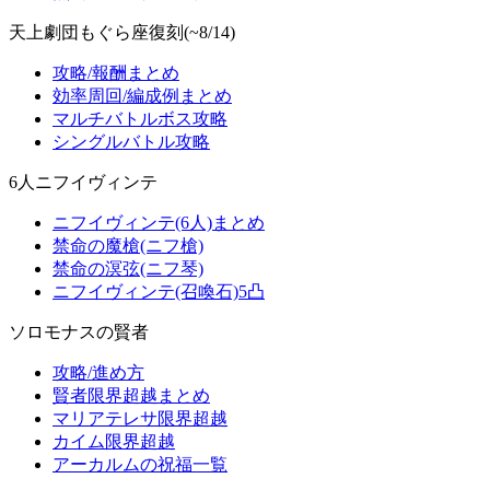
天上劇団もぐら座復刻(~8/14)
攻略/報酬まとめ
効率周回/編成例まとめ
マルチバトルボス攻略
シングルバトル攻略
6人ニフイヴィンテ
ニフイヴィンテ(6人)まとめ
禁命の魔槍(ニフ槍)
禁命の溟弦(ニフ琴)
ニフイヴィンテ(召喚石)5凸
ソロモナスの賢者
攻略/進め方
賢者限界超越まとめ
マリアテレサ限界超越
カイム限界超越
アーカルムの祝福一覧