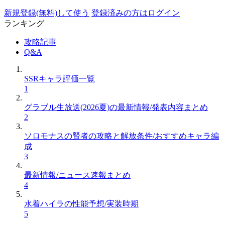
新規登録(無料)して使う
登録済みの方はログイン
ランキング
攻略記事
Q&A
SSRキャラ評価一覧
1
グラブル生放送(2026夏)の最新情報/発表内容まとめ
2
ソロモナスの賢者の攻略と解放条件/おすすめキャラ編
成
3
最新情報/ニュース速報まとめ
4
水着ハイラの性能予想/実装時期
5