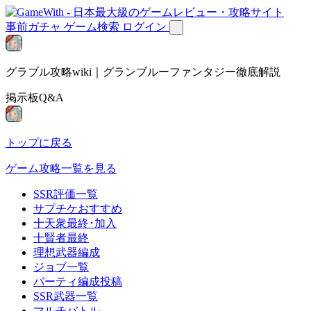
事前ガチャ
ゲーム検索
ログイン
グラブル攻略wiki｜グランブルーファンタジー徹底解説
掲示板Q&A
トップに戻る
ゲーム攻略一覧を見る
SSR評価一覧
サプチケおすすめ
十天衆最終･加入
十賢者最終
理想武器編成
ジョブ一覧
パーティ編成投稿
SSR武器一覧
マルチバトル