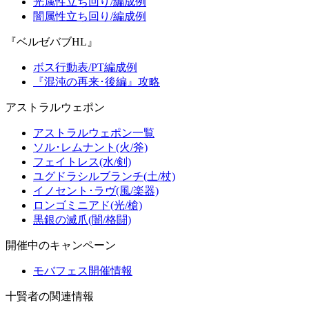
光属性立ち回り/編成例
闇属性立ち回り/編成例
『ベルゼバブHL』
ボス行動表/PT編成例
『混沌の再来･後編』攻略
アストラルウェポン
アストラルウェポン一覧
ソル･レムナント(火/斧)
フェイトレス(水/剣)
ユグドラシルブランチ(土/杖)
イノセント･ラヴ(風/楽器)
ロンゴミニアド(光/槍)
黒銀の滅爪(闇/格闘)
開催中のキャンペーン
モバフェス開催情報
十賢者の関連情報