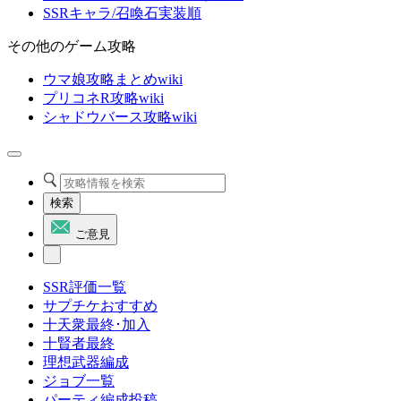
SSRキャラ/召喚石実装順
その他のゲーム攻略
ウマ娘攻略まとめwiki
プリコネR攻略wiki
シャドウバース攻略wiki
検索
ご意見
SSR評価一覧
サプチケおすすめ
十天衆最終･加入
十賢者最終
理想武器編成
ジョブ一覧
パーティ編成投稿