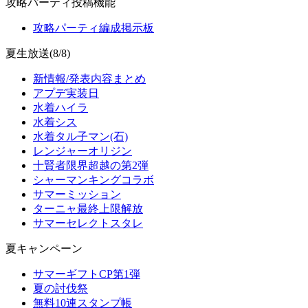
攻略パーティ投稿機能
攻略パーティ編成掲示板
夏生放送(8/8)
新情報/発表内容まとめ
アプデ実装日
水着ハイラ
水着シス
水着タル子マン(石)
レンジャーオリジン
十賢者限界超越の第2弾
シャーマンキングコラボ
サマーミッション
ターニャ最終上限解放
サマーセレクトスタレ
夏キャンペーン
サマーギフトCP第1弾
夏の討伐祭
無料10連スタンプ帳