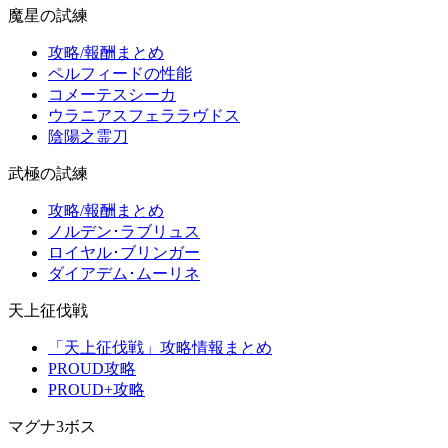
魔星の試練
攻略/報酬まとめ
ペルフィードの性能
コメーテスシーカ
ウラニアスフェララヴドス
陰陽之霊刀
武極の試練
攻略/報酬まとめ
ノルデン･ラブリュス
ロイヤル･ブリンガー
ダイアデム･ムーリネ
天上征伐戦
「天上征伐戦」攻略情報まとめ
PROUD攻略
PROUD+攻略
マグナ3ボス