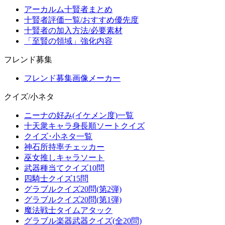
アーカルム十賢者まとめ
十賢者評価一覧/おすすめ優先度
十賢者の加入方法/必要素材
「至賢の領域」強化内容
フレンド募集
フレンド募集画像メーカー
クイズ/小ネタ
ニーナの好み(イケメン度)一覧
十天衆キャラ身長順ソートクイズ
クイズ･小ネタ一覧
神石所持率チェッカー
巫女推しキャラソート
武器種当てクイズ10問
四騎士クイズ15問
グラブルクイズ20問(第2弾)
グラブルクイズ20問(第1弾)
魔法戦士タイムアタック
グラブル楽器武器クイズ(全20問)