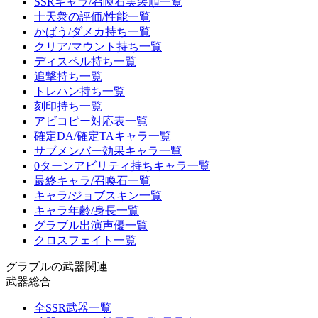
SSRキャラ/召喚石実装順一覧
十天衆の評価/性能一覧
かばう/ダメカ持ち一覧
クリア/マウント持ち一覧
ディスペル持ち一覧
追撃持ち一覧
トレハン持ち一覧
刻印持ち一覧
アビコピー対応表一覧
確定DA/確定TAキャラ一覧
サブメンバー効果キャラ一覧
0ターンアビリティ持ちキャラ一覧
最終キャラ/召喚石一覧
キャラ/ジョブスキン一覧
キャラ年齢/身長一覧
グラブル出演声優一覧
クロスフェイト一覧
グラブルの武器関連
武器総合
全SSR武器一覧