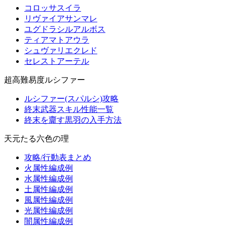
コロッサスイラ
リヴァイアサンマレ
ユグドラシルアルボス
ティアマトアウラ
シュヴァリエクレド
セレストアーテル
超高難易度ルシファー
ルシファー(スパルシ)攻略
終末武器スキル性能一覧
終末を齎す黒羽の入手方法
天元たる六色の理
攻略/行動表まとめ
火属性編成例
水属性編成例
土属性編成例
風属性編成例
光属性編成例
闇属性編成例