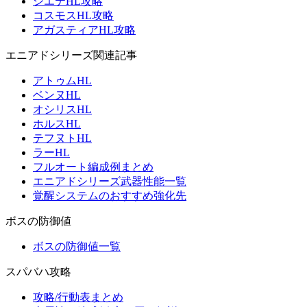
シエテHL攻略
コスモスHL攻略
アガスティアHL攻略
エニアドシリーズ関連記事
アトゥムHL
ベンヌHL
オシリスHL
ホルスHL
テフヌトHL
ラーHL
フルオート編成例まとめ
エニアドシリーズ武器性能一覧
覚醒システムのおすすめ強化先
ボスの防御値
ボスの防御値一覧
スパバハ攻略
攻略/行動表まとめ