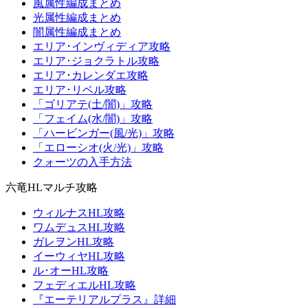
風属性編成まとめ
光属性編成まとめ
闇属性編成まとめ
エリア･インヴィディア攻略
エリア･ジョクラトル攻略
エリア･カレンダエ攻略
エリア･リベル攻略
「ゴリアテ(土/闇)」攻略
「フェイム(水/闇)」攻略
「ハービンガー(風/光)」攻略
「エローシオ(火/光)」攻略
クォーツの入手方法
六竜HLマルチ攻略
ウィルナスHL攻略
ワムデュスHL攻略
ガレヲンHL攻略
イーウィヤHL攻略
ル･オーHL攻略
フェディエルHL攻略
『エーテリアルプラス』詳細