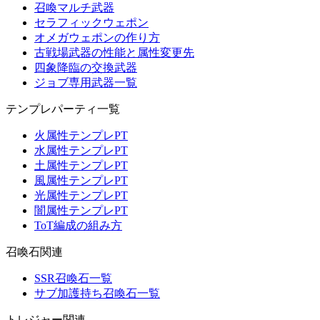
召喚マルチ武器
セラフィックウェポン
オメガウェポンの作り方
古戦場武器の性能と属性変更先
四象降臨の交換武器
ジョブ専用武器一覧
テンプレパーティ一覧
火属性テンプレPT
水属性テンプレPT
土属性テンプレPT
風属性テンプレPT
光属性テンプレPT
闇属性テンプレPT
ToT編成の組み方
召喚石関連
SSR召喚石一覧
サブ加護持ち召喚石一覧
トレジャー関連