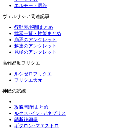
エルモート最終
ヴェルサシア関連記事
行動表/報酬まとめ
武器一覧・性能まとめ
崩焉のアンクレット
越達のアンクレット
竟極のアンクレット
高難易度フリクエ
ルシゼロフリクエ
フリクエ天元
神匠の試練
攻略/報酬まとめ
ルクス･イン･デネブリス
鎖断鉄鋼拳
ギタロン･マエストロ