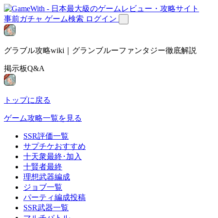
事前ガチャ
ゲーム検索
ログイン
グラブル攻略wiki｜グランブルーファンタジー徹底解説
掲示板Q&A
トップに戻る
ゲーム攻略一覧を見る
SSR評価一覧
サプチケおすすめ
十天衆最終･加入
十賢者最終
理想武器編成
ジョブ一覧
パーティ編成投稿
SSR武器一覧
マルチバトル