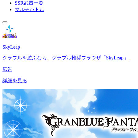
SSR武器一覧
マルチバトル
SkyLeap
グラブルを遊ぶなら、グラブル推奨ブラウザ「SkyLeap」
広告
詳細を見る