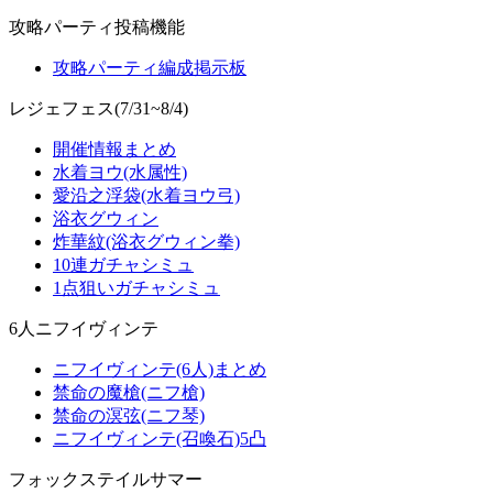
攻略パーティ投稿機能
攻略パーティ編成掲示板
レジェフェス(7/31~8/4)
開催情報まとめ
水着ヨウ(水属性)
愛沿之浮袋(水着ヨウ弓)
浴衣グウィン
炸華紋(浴衣グウィン拳)
10連ガチャシミュ
1点狙いガチャシミュ
6人ニフイヴィンテ
ニフイヴィンテ(6人)まとめ
禁命の魔槍(ニフ槍)
禁命の溟弦(ニフ琴)
ニフイヴィンテ(召喚石)5凸
フォックステイルサマー