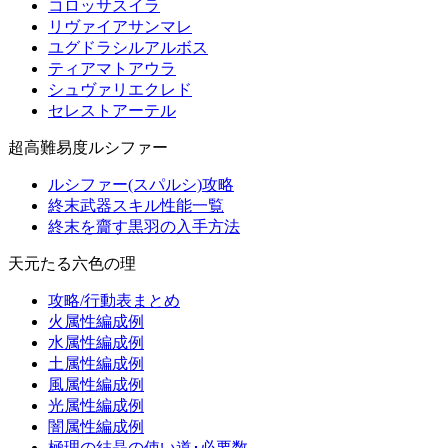
コロッサスイラ
リヴァイアサンマレ
ユグドラシルアルボス
ティアマトアウラ
シュヴァリエクレド
セレストアーテル
超高難易度ルシファー
ルシファー(スパルシ)攻略
終末武器スキル性能一覧
終末を齎す黒羽の入手方法
天元たる六色の理
攻略/行動表まとめ
火属性編成例
水属性編成例
土属性編成例
風属性編成例
光属性編成例
闇属性編成例
極理の結晶の使い道･必要数