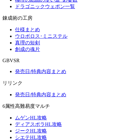
ドラゴニックウェポン一覧
錬成術の工房
仕様まとめ
ウロボロス･ミニステル
真理の短剣
創成の魂片
GBVSR
発売日/特典内容まとめ
リリンク
発売日/特典内容まとめ
6属性高難易度マルチ
ムゲンHL攻略
ディアスポラHL攻略
ジークHL攻略
シエテHL攻略