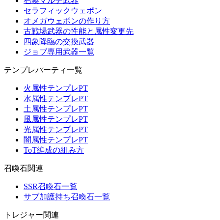
召喚マルチ武器
セラフィックウェポン
オメガウェポンの作り方
古戦場武器の性能と属性変更先
四象降臨の交換武器
ジョブ専用武器一覧
テンプレパーティ一覧
火属性テンプレPT
水属性テンプレPT
土属性テンプレPT
風属性テンプレPT
光属性テンプレPT
闇属性テンプレPT
ToT編成の組み方
召喚石関連
SSR召喚石一覧
サブ加護持ち召喚石一覧
トレジャー関連