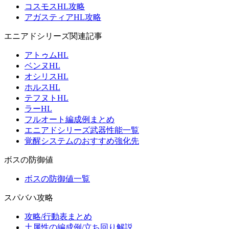
コスモスHL攻略
アガスティアHL攻略
エニアドシリーズ関連記事
アトゥムHL
ベンヌHL
オシリスHL
ホルスHL
テフヌトHL
ラーHL
フルオート編成例まとめ
エニアドシリーズ武器性能一覧
覚醒システムのおすすめ強化先
ボスの防御値
ボスの防御値一覧
スパバハ攻略
攻略/行動表まとめ
土属性の編成例/立ち回り解説