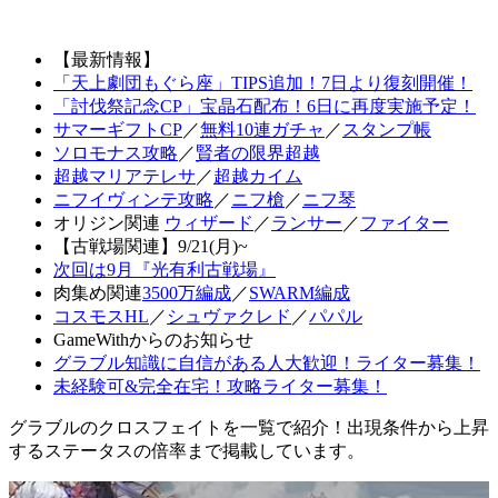
【最新情報】
「天上劇団もぐら座」TIPS追加！7日より復刻開催！
「討伐祭記念CP」宝晶石配布！6日に再度実施予定！
サマーギフトCP
／
無料10連ガチャ
／
スタンプ帳
ソロモナス攻略
／
賢者の限界超越
超越マリアテレサ
／
超越カイム
ニフイヴィンテ攻略
／
ニフ槍
／
ニフ琴
オリジン関連
ウィザード
／
ランサー
／
ファイター
【古戦場関連】9/21(月)~
次回は9月『光有利古戦場』
肉集め関連
3500万編成
／
SWARM編成
コスモスHL
／
シュヴァクレド
／
パパル
GameWithからのお知らせ
グラブル知識に自信がある人大歓迎！ライター募集！
未経験可&完全在宅！攻略ライター募集！
グラブルのクロスフェイトを一覧で紹介！出現条件から上昇
するステータスの倍率まで掲載しています。