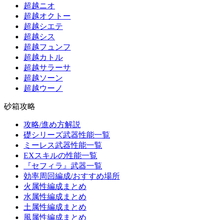
超越ニオ
超越オクトー
超越シエテ
超越シス
超越フュンフ
超越カトル
超越サラーサ
超越ソーン
超越ウーノ
砂箱攻略
攻略/進め方解説
礎シリーズ武器性能一覧
ミーレス武器性能一覧
EXスキルの性能一覧
『セフィラ』武器一覧
効率周回編成/おすすめ場所
火属性編成まとめ
水属性編成まとめ
土属性編成まとめ
風属性編成まとめ