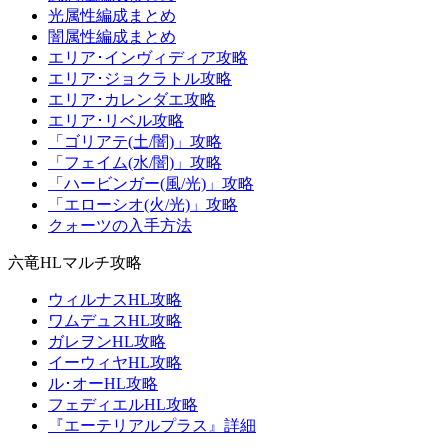
光属性編成まとめ
闇属性編成まとめ
エリア･インヴィディア攻略
エリア･ジョクラトル攻略
エリア･カレンダエ攻略
エリア･リベル攻略
「ゴリアテ(土/闇)」攻略
「フェイム(水/闇)」攻略
「ハービンガー(風/光)」攻略
「エローシオ(火/光)」攻略
クォーツの入手方法
六竜HLマルチ攻略
ウィルナスHL攻略
ワムデュスHL攻略
ガレヲンHL攻略
イーウィヤHL攻略
ル･オーHL攻略
フェディエルHL攻略
『エーテリアルプラス』詳細