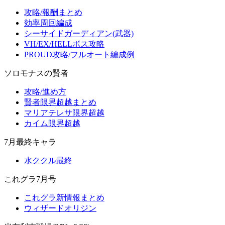
攻略/報酬まとめ
効率周回編成
シーサイドガーディアン(武器)
VH/EX/HELLボス攻略
PROUD攻略/フルオート編成例
ソロモナスの賢者
攻略/進め方
賢者限界超越まとめ
マリアテレサ限界超越
カイム限界超越
7月最終キャラ
水ククル最終
これグラ7月号
これグラ新情報まとめ
ウィザードオリジン