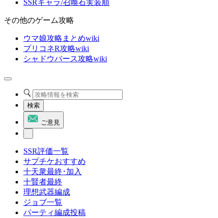
SSRキャラ/召喚石実装順
その他のゲーム攻略
ウマ娘攻略まとめwiki
プリコネR攻略wiki
シャドウバース攻略wiki
検索
ご意見
SSR評価一覧
サプチケおすすめ
十天衆最終･加入
十賢者最終
理想武器編成
ジョブ一覧
パーティ編成投稿