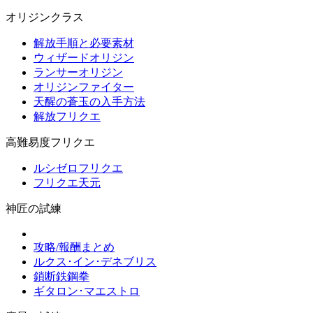
オリジンクラス
解放手順と必要素材
ウィザードオリジン
ランサーオリジン
オリジンファイター
天醒の蒼玉の入手方法
解放フリクエ
高難易度フリクエ
ルシゼロフリクエ
フリクエ天元
神匠の試練
攻略/報酬まとめ
ルクス･イン･デネブリス
鎖断鉄鋼拳
ギタロン･マエストロ