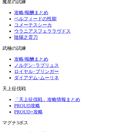
魔星の試練
攻略/報酬まとめ
ペルフィードの性能
コメーテスシーカ
ウラニアスフェララヴドス
陰陽之霊刀
武極の試練
攻略/報酬まとめ
ノルデン･ラブリュス
ロイヤル･ブリンガー
ダイアデム･ムーリネ
天上征伐戦
「天上征伐戦」攻略情報まとめ
PROUD攻略
PROUD+攻略
マグナ3ボス