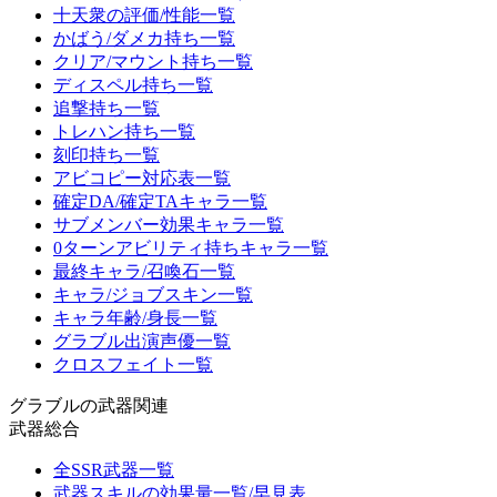
十天衆の評価/性能一覧
かばう/ダメカ持ち一覧
クリア/マウント持ち一覧
ディスペル持ち一覧
追撃持ち一覧
トレハン持ち一覧
刻印持ち一覧
アビコピー対応表一覧
確定DA/確定TAキャラ一覧
サブメンバー効果キャラ一覧
0ターンアビリティ持ちキャラ一覧
最終キャラ/召喚石一覧
キャラ/ジョブスキン一覧
キャラ年齢/身長一覧
グラブル出演声優一覧
クロスフェイト一覧
グラブルの武器関連
武器総合
全SSR武器一覧
武器スキルの効果量一覧/早見表