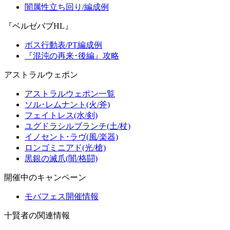
闇属性立ち回り/編成例
『ベルゼバブHL』
ボス行動表/PT編成例
『混沌の再来･後編』攻略
アストラルウェポン
アストラルウェポン一覧
ソル･レムナント(火/斧)
フェイトレス(水/剣)
ユグドラシルブランチ(土/杖)
イノセント･ラヴ(風/楽器)
ロンゴミニアド(光/槍)
黒銀の滅爪(闇/格闘)
開催中のキャンペーン
モバフェス開催情報
十賢者の関連情報