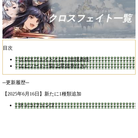
目次
クロスフェイトとは？/出現条件
エピソード一覧(上昇倍率付き)
─更新履歴─
【2025年6月16日】新たに1種類追加
ティコ/フュンフ