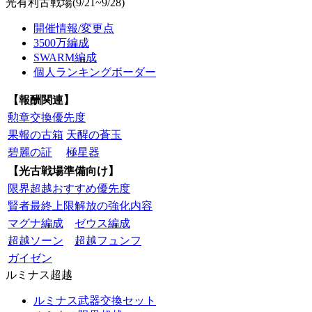
光有利古戦場(9/21~9/28)
開催情報/変更点
3500万編成
SWARM編成
個人ランキングボーダー
【報酬関連】
勲章交換優先度
果報の古箱
天醒の蒼玉
碧麗の証
極星器
【光古戦場準備向け】
限界超越おすすめ優先度
賢者最終上限解放の強化内容
マグナ編成
ゼウス編成
超越ソーン
超越フュンフ
ガイゼン
ルミナス超越
ルミナス武器交換セット