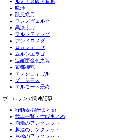
ルミナス限界超越
晩蝉
凱風絶刀
フレズヴェルク
黒漆太刀
フルンティング
アンドロメダ
ロムフェーヤ
ムルシエラゴ
温羅面金色之装
布都御魂
エレシュキガル
ゾーシモス
エルモート最終
ヴェルサシア関連記事
行動表/報酬まとめ
武器一覧・性能まとめ
崩焉のアンクレット
越達のアンクレット
竟極のアンクレット