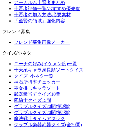
アーカルム十賢者まとめ
十賢者評価一覧/おすすめ優先度
十賢者の加入方法/必要素材
「至賢の領域」強化内容
フレンド募集
フレンド募集画像メーカー
クイズ/小ネタ
ニーナの好み(イケメン度)一覧
十天衆キャラ身長順ソートクイズ
クイズ･小ネタ一覧
神石所持率チェッカー
巫女推しキャラソート
武器種当てクイズ10問
四騎士クイズ15問
グラブルクイズ20問(第2弾)
グラブルクイズ20問(第1弾)
魔法戦士タイムアタック
グラブル楽器武器クイズ(全20問)