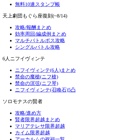
無料10連スタンプ帳
天上劇団もぐら座復刻(~8/14)
攻略/報酬まとめ
効率周回/編成例まとめ
マルチバトルボス攻略
シングルバトル攻略
6人ニフイヴィンテ
ニフイヴィンテ(6人)まとめ
禁命の魔槍(ニフ槍)
禁命の溟弦(ニフ琴)
ニフイヴィンテ(召喚石)5凸
ソロモナスの賢者
攻略/進め方
賢者限界超越まとめ
マリアテレサ限界超越
カイム限界超越
アーカルムの祝福一覧