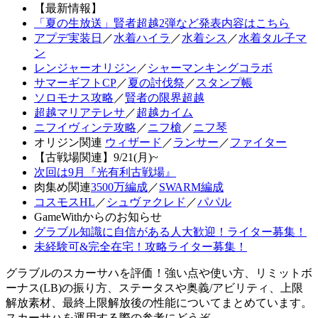
【最新情報】
「夏の生放送」賢者超越2弾など発表内容はこちら
アプデ実装日
／
水着ハイラ
／
水着シス
／
水着タル子マ
ン
レンジャーオリジン
／
シャーマンキングコラボ
サマーギフトCP
／
夏の討伐祭
／
スタンプ帳
ソロモナス攻略
／
賢者の限界超越
超越マリアテレサ
／
超越カイム
ニフイヴィンテ攻略
／
ニフ槍
／
ニフ琴
オリジン関連
ウィザード
／
ランサー
／
ファイター
【古戦場関連】9/21(月)~
次回は9月『光有利古戦場』
肉集め関連
3500万編成
／
SWARM編成
コスモスHL
／
シュヴァクレド
／
パパル
GameWithからのお知らせ
グラブル知識に自信がある人大歓迎！ライター募集！
未経験可&完全在宅！攻略ライター募集！
グラブルのスカーサハを評価！強い点や使い方、リミットボ
ーナス(LB)の振り方、ステータスや奥義/アビリティ、上限
解放素材、最終上限解放後の性能についてまとめています。
スカーサハを運用する際の参考にどうぞ。