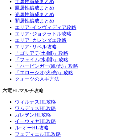
土属性編成まとめ
風属性編成まとめ
光属性編成まとめ
闇属性編成まとめ
エリア･インヴィディア攻略
エリア･ジョクラトル攻略
エリア･カレンダエ攻略
エリア･リベル攻略
「ゴリアテ(土/闇)」攻略
「フェイム(水/闇)」攻略
「ハービンガー(風/光)」攻略
「エローシオ(火/光)」攻略
クォーツの入手方法
六竜HLマルチ攻略
ウィルナスHL攻略
ワムデュスHL攻略
ガレヲンHL攻略
イーウィヤHL攻略
ル･オーHL攻略
フェディエルHL攻略