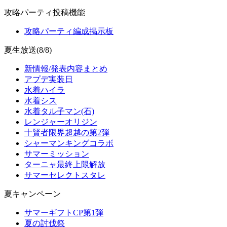
攻略パーティ投稿機能
攻略パーティ編成掲示板
夏生放送(8/8)
新情報/発表内容まとめ
アプデ実装日
水着ハイラ
水着シス
水着タル子マン(石)
レンジャーオリジン
十賢者限界超越の第2弾
シャーマンキングコラボ
サマーミッション
ターニャ最終上限解放
サマーセレクトスタレ
夏キャンペーン
サマーギフトCP第1弾
夏の討伐祭