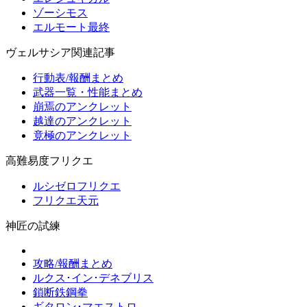
ゾーシモス
エルモート最終
ヴェルサシア関連記事
行動表/報酬まとめ
武器一覧・性能まとめ
崩焉のアンクレット
越達のアンクレット
竟極のアンクレット
高難易度フリクエ
ルシゼロフリクエ
フリクエ天元
神匠の試練
攻略/報酬まとめ
ルクス･イン･デネブリス
鎖断鉄鋼拳
ギタロン･マエストロ