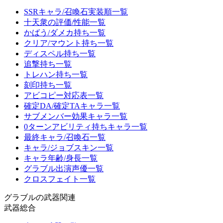
SSRキャラ/召喚石実装順一覧
十天衆の評価/性能一覧
かばう/ダメカ持ち一覧
クリア/マウント持ち一覧
ディスペル持ち一覧
追撃持ち一覧
トレハン持ち一覧
刻印持ち一覧
アビコピー対応表一覧
確定DA/確定TAキャラ一覧
サブメンバー効果キャラ一覧
0ターンアビリティ持ちキャラ一覧
最終キャラ/召喚石一覧
キャラ/ジョブスキン一覧
キャラ年齢/身長一覧
グラブル出演声優一覧
クロスフェイト一覧
グラブルの武器関連
武器総合