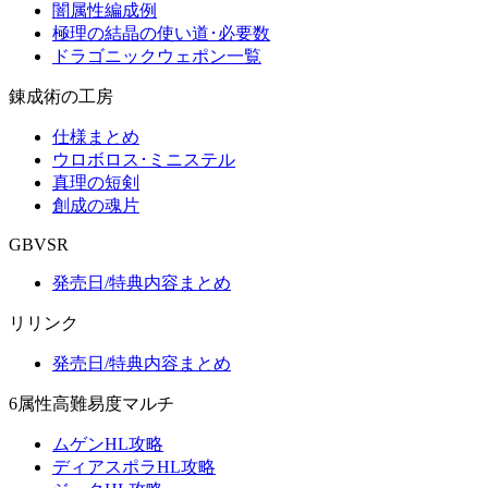
闇属性編成例
極理の結晶の使い道･必要数
ドラゴニックウェポン一覧
錬成術の工房
仕様まとめ
ウロボロス･ミニステル
真理の短剣
創成の魂片
GBVSR
発売日/特典内容まとめ
リリンク
発売日/特典内容まとめ
6属性高難易度マルチ
ムゲンHL攻略
ディアスポラHL攻略