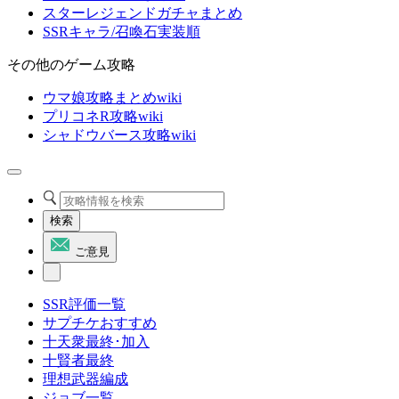
スターレジェンドガチャまとめ
SSRキャラ/召喚石実装順
その他のゲーム攻略
ウマ娘攻略まとめwiki
プリコネR攻略wiki
シャドウバース攻略wiki
検索
ご意見
SSR評価一覧
サプチケおすすめ
十天衆最終･加入
十賢者最終
理想武器編成
ジョブ一覧