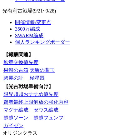
光有利古戦場(9/21~9/28)
開催情報/変更点
3500万編成
SWARM編成
個人ランキングボーダー
【報酬関連】
勲章交換優先度
果報の古箱
天醒の蒼玉
碧麗の証
極星器
【光古戦場準備向け】
限界超越おすすめ優先度
賢者最終上限解放の強化内容
マグナ編成
ゼウス編成
超越ソーン
超越フュンフ
ガイゼン
オリジンクラス