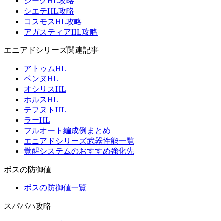
ジークHL攻略
シエテHL攻略
コスモスHL攻略
アガスティアHL攻略
エニアドシリーズ関連記事
アトゥムHL
ベンヌHL
オシリスHL
ホルスHL
テフヌトHL
ラーHL
フルオート編成例まとめ
エニアドシリーズ武器性能一覧
覚醒システムのおすすめ強化先
ボスの防御値
ボスの防御値一覧
スパバハ攻略