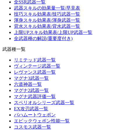
全SSR武器一覧
武器スキルの効果量一覧/早見表
技巧スキル効果表/技巧武器一覧
渾身スキル効果表/渾身武器一覧
背水スキル効果表/背水武器一覧
上限UPスキル効果表/上限UP武器一覧
全武器種の解説(重要度付き)
武器種一覧
リミテッド武器一覧
ヴィンテージ武器一覧
レヴァンス武器一覧
マグナ3武器一覧
六道神器一覧
マグナ2武器一覧
マグナ武器評価一覧
スペリオルシリーズ武器一覧
EX攻刃武器一覧
バハムートウェポン
エピックウェポン性能一覧
コスモス武器一覧