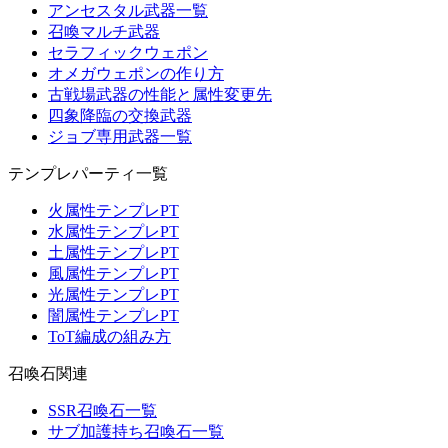
アンセスタル武器一覧
召喚マルチ武器
セラフィックウェポン
オメガウェポンの作り方
古戦場武器の性能と属性変更先
四象降臨の交換武器
ジョブ専用武器一覧
テンプレパーティ一覧
火属性テンプレPT
水属性テンプレPT
土属性テンプレPT
風属性テンプレPT
光属性テンプレPT
闇属性テンプレPT
ToT編成の組み方
召喚石関連
SSR召喚石一覧
サブ加護持ち召喚石一覧