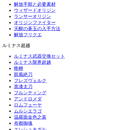
解放手順と必要素材
ウィザードオリジン
ランサーオリジン
オリジンファイター
天醒の蒼玉の入手方法
解放フリクエ
ルミナス超越
ルミナス武器交換セット
ルミナス限界超越
晩蝉
凱風絶刀
フレズヴェルク
黒漆太刀
フルンティング
アンドロメダ
ロムフェーヤ
ムルシエラゴ
温羅面金色之装
布都御魂
エレシュキガル