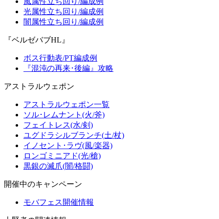
風属性立ち回り/編成例
光属性立ち回り/編成例
闇属性立ち回り/編成例
『ベルゼバブHL』
ボス行動表/PT編成例
『混沌の再来･後編』攻略
アストラルウェポン
アストラルウェポン一覧
ソル･レムナント(火/斧)
フェイトレス(水/剣)
ユグドラシルブランチ(土/杖)
イノセント･ラヴ(風/楽器)
ロンゴミニアド(光/槍)
黒銀の滅爪(闇/格闘)
開催中のキャンペーン
モバフェス開催情報