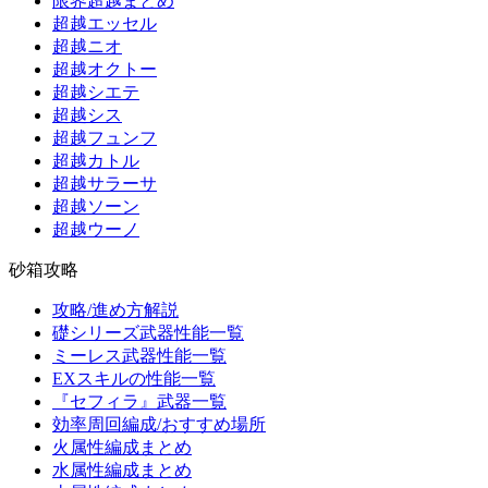
限界超越まとめ
超越エッセル
超越ニオ
超越オクトー
超越シエテ
超越シス
超越フュンフ
超越カトル
超越サラーサ
超越ソーン
超越ウーノ
砂箱攻略
攻略/進め方解説
礎シリーズ武器性能一覧
ミーレス武器性能一覧
EXスキルの性能一覧
『セフィラ』武器一覧
効率周回編成/おすすめ場所
火属性編成まとめ
水属性編成まとめ