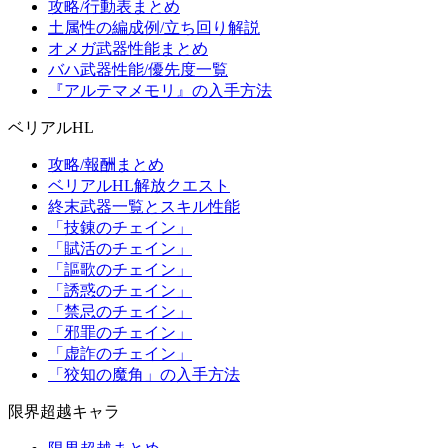
攻略/行動表まとめ
土属性の編成例/立ち回り解説
オメガ武器性能まとめ
バハ武器性能/優先度一覧
『アルテマメモリ』の入手方法
ベリアルHL
攻略/報酬まとめ
ベリアルHL解放クエスト
終末武器一覧とスキル性能
「技錬のチェイン」
「賦活のチェイン」
「謳歌のチェイン」
「誘惑のチェイン」
「禁忌のチェイン」
「邪罪のチェイン」
「虚詐のチェイン」
「狡知の魔角」の入手方法
限界超越キャラ