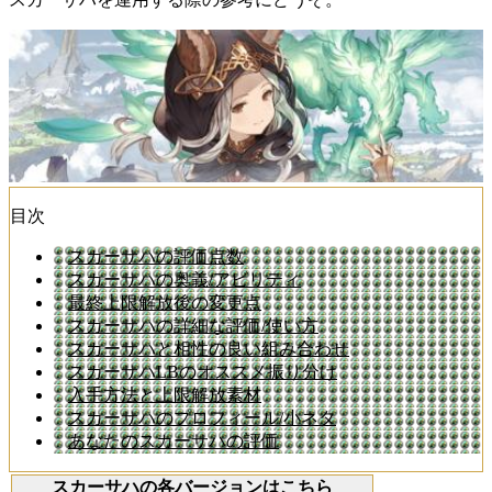
目次
スカーサハの評価点数
スカーサハの奥義/アビリティ
最終上限解放後の変更点
スカーサハの詳細な評価/使い方
スカーサハと相性の良い組み合わせ
スカーサハLBのオススメ振り分け
入手方法と上限解放素材
スカーサハのプロフィール/小ネタ
あなたのスカーサハの評価
スカーサハの各バージョンはこちら