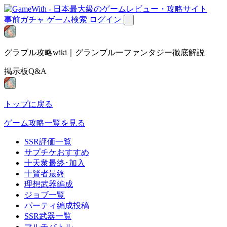
事前ガチャ
ゲーム検索
ログイン
グラブル攻略wiki｜グランブルーファンタジー徹底解説
掲示板Q&A
トップに戻る
ゲーム攻略一覧を見る
SSR評価一覧
サプチケおすすめ
十天衆最終･加入
十賢者最終
理想武器編成
ジョブ一覧
パーティ編成投稿
SSR武器一覧
マルチバトル