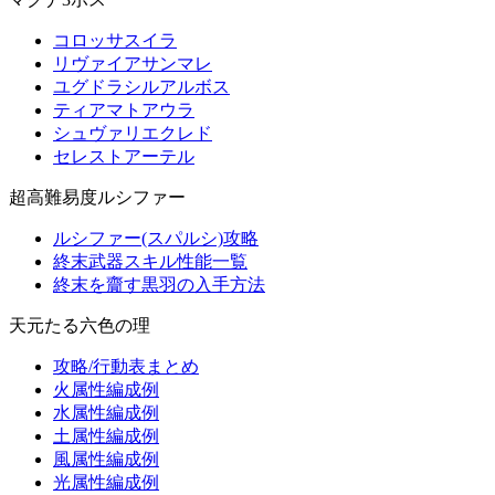
コロッサスイラ
リヴァイアサンマレ
ユグドラシルアルボス
ティアマトアウラ
シュヴァリエクレド
セレストアーテル
超高難易度ルシファー
ルシファー(スパルシ)攻略
終末武器スキル性能一覧
終末を齎す黒羽の入手方法
天元たる六色の理
攻略/行動表まとめ
火属性編成例
水属性編成例
土属性編成例
風属性編成例
光属性編成例