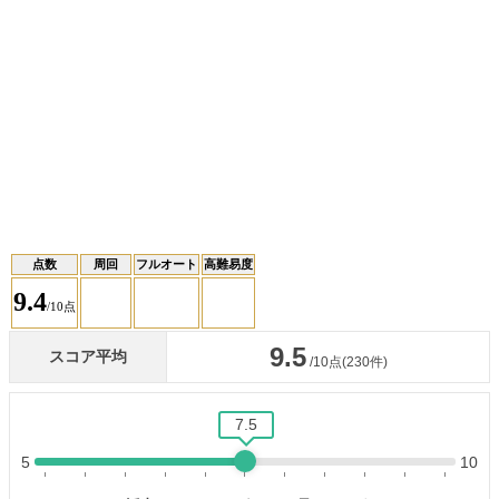
点数
周回
フルオート
高難易度
9.4
/10点