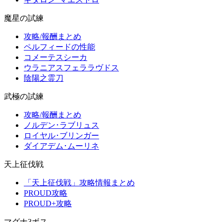
魔星の試練
攻略/報酬まとめ
ペルフィードの性能
コメーテスシーカ
ウラニアスフェララヴドス
陰陽之霊刀
武極の試練
攻略/報酬まとめ
ノルデン･ラブリュス
ロイヤル･ブリンガー
ダイアデム･ムーリネ
天上征伐戦
「天上征伐戦」攻略情報まとめ
PROUD攻略
PROUD+攻略
マグナ3ボス