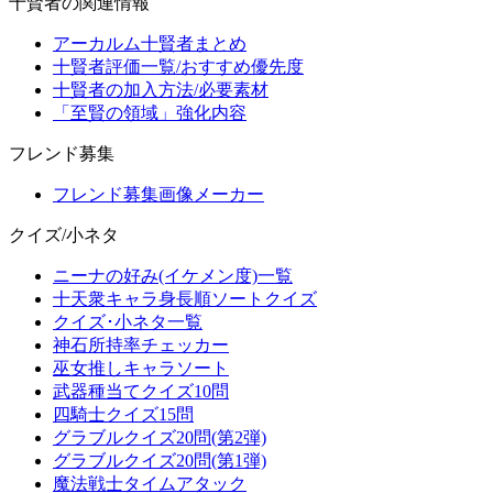
十賢者の関連情報
アーカルム十賢者まとめ
十賢者評価一覧/おすすめ優先度
十賢者の加入方法/必要素材
「至賢の領域」強化内容
フレンド募集
フレンド募集画像メーカー
クイズ/小ネタ
ニーナの好み(イケメン度)一覧
十天衆キャラ身長順ソートクイズ
クイズ･小ネタ一覧
神石所持率チェッカー
巫女推しキャラソート
武器種当てクイズ10問
四騎士クイズ15問
グラブルクイズ20問(第2弾)
グラブルクイズ20問(第1弾)
魔法戦士タイムアタック