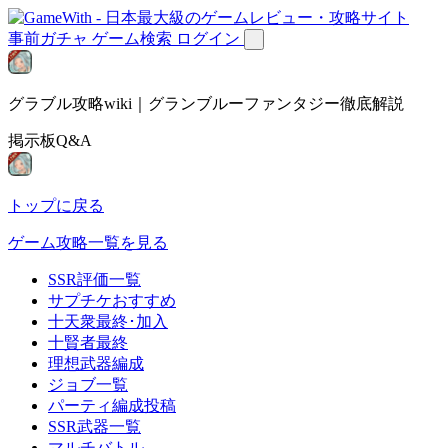
事前ガチャ
ゲーム検索
ログイン
グラブル攻略wiki｜グランブルーファンタジー徹底解説
掲示板Q&A
トップに戻る
ゲーム攻略一覧を見る
SSR評価一覧
サプチケおすすめ
十天衆最終･加入
十賢者最終
理想武器編成
ジョブ一覧
パーティ編成投稿
SSR武器一覧
マルチバトル