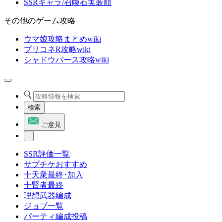
SSRキャラ/召喚石実装順
その他のゲーム攻略
ウマ娘攻略まとめwiki
プリコネR攻略wiki
シャドウバース攻略wiki
検索
ご意見
SSR評価一覧
サプチケおすすめ
十天衆最終･加入
十賢者最終
理想武器編成
ジョブ一覧
パーティ編成投稿