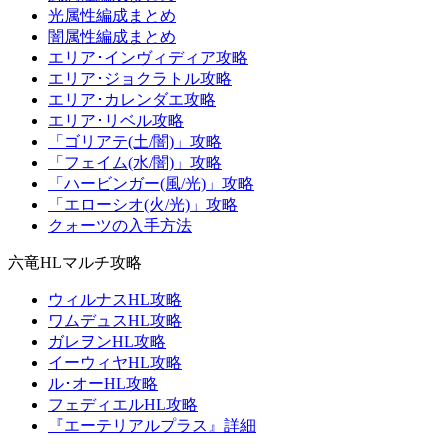
光属性編成まとめ
闇属性編成まとめ
エリア･インヴィディア攻略
エリア･ジョクラトル攻略
エリア･カレンダエ攻略
エリア･リベル攻略
「ゴリアテ(土/闇)」攻略
「フェイム(水/闇)」攻略
「ハービンガー(風/光)」攻略
「エローシオ(火/光)」攻略
クォーツの入手方法
六竜HLマルチ攻略
ウィルナスHL攻略
ワムデュスHL攻略
ガレヲンHL攻略
イーウィヤHL攻略
ル･オーHL攻略
フェディエルHL攻略
『エーテリアルプラス』詳細