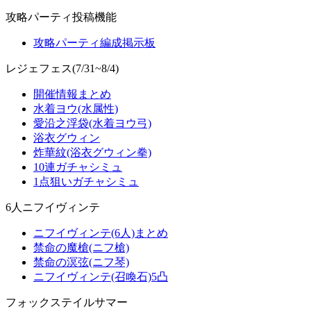
攻略パーティ投稿機能
攻略パーティ編成掲示板
レジェフェス(7/31~8/4)
開催情報まとめ
水着ヨウ(水属性)
愛沿之浮袋(水着ヨウ弓)
浴衣グウィン
炸華紋(浴衣グウィン拳)
10連ガチャシミュ
1点狙いガチャシミュ
6人ニフイヴィンテ
ニフイヴィンテ(6人)まとめ
禁命の魔槍(ニフ槍)
禁命の溟弦(ニフ琴)
ニフイヴィンテ(召喚石)5凸
フォックステイルサマー