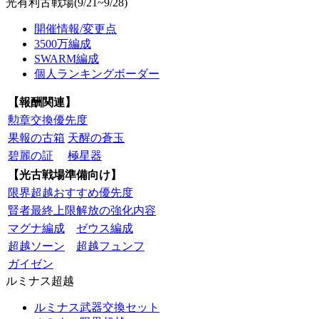
光有利古戦場(9/21~9/28)
開催情報/変更点
3500万編成
SWARM編成
個人ランキングボーダー
【報酬関連】
勲章交換優先度
果報の古箱
天醒の蒼玉
碧麗の証
極星器
【光古戦場準備向け】
限界超越おすすめ優先度
賢者最終上限解放の強化内容
マグナ編成
ゼウス編成
超越ソーン
超越フュンフ
ガイゼン
ルミナス超越
ルミナス武器交換セット