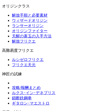
オリジンクラス
解放手順と必要素材
ウィザードオリジン
ランサーオリジン
オリジンファイター
天醒の蒼玉の入手方法
解放フリクエ
高難易度フリクエ
ルシゼロフリクエ
フリクエ天元
神匠の試練
攻略/報酬まとめ
ルクス･イン･デネブリス
鎖断鉄鋼拳
ギタロン･マエストロ