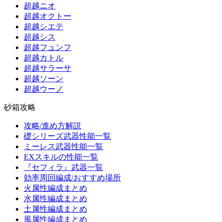
超越ニオ
超越オクトー
超越シエテ
超越シス
超越フュンフ
超越カトル
超越サラーサ
超越ソーン
超越ウーノ
砂箱攻略
攻略/進め方解説
礎シリーズ武器性能一覧
ミーレス武器性能一覧
EXスキルの性能一覧
『セフィラ』武器一覧
効率周回編成/おすすめ場所
火属性編成まとめ
水属性編成まとめ
土属性編成まとめ
風属性編成まとめ