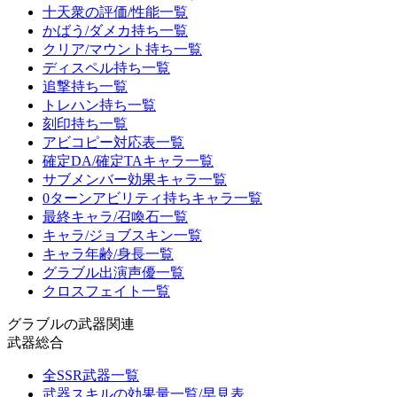
十天衆の評価/性能一覧
かばう/ダメカ持ち一覧
クリア/マウント持ち一覧
ディスペル持ち一覧
追撃持ち一覧
トレハン持ち一覧
刻印持ち一覧
アビコピー対応表一覧
確定DA/確定TAキャラ一覧
サブメンバー効果キャラ一覧
0ターンアビリティ持ちキャラ一覧
最終キャラ/召喚石一覧
キャラ/ジョブスキン一覧
キャラ年齢/身長一覧
グラブル出演声優一覧
クロスフェイト一覧
グラブルの武器関連
武器総合
全SSR武器一覧
武器スキルの効果量一覧/早見表