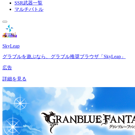
SSR武器一覧
マルチバトル
SkyLeap
グラブルを遊ぶなら、グラブル推奨ブラウザ「SkyLeap」
広告
詳細を見る