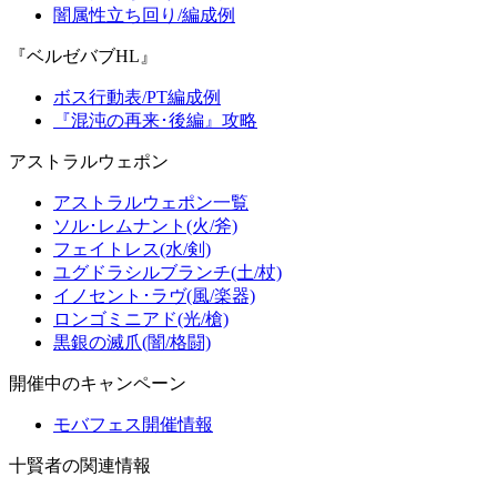
闇属性立ち回り/編成例
『ベルゼバブHL』
ボス行動表/PT編成例
『混沌の再来･後編』攻略
アストラルウェポン
アストラルウェポン一覧
ソル･レムナント(火/斧)
フェイトレス(水/剣)
ユグドラシルブランチ(土/杖)
イノセント･ラヴ(風/楽器)
ロンゴミニアド(光/槍)
黒銀の滅爪(闇/格闘)
開催中のキャンペーン
モバフェス開催情報
十賢者の関連情報