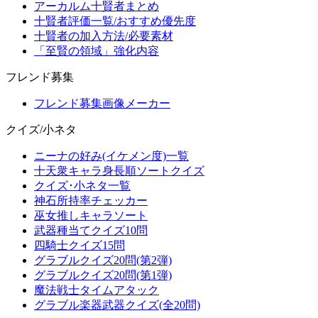
アーカルム十賢者まとめ
十賢者評価一覧/おすすめ優先度
十賢者の加入方法/必要素材
「至賢の領域」強化内容
フレンド募集
フレンド募集画像メーカー
クイズ/小ネタ
ニーナの好み(イケメン度)一覧
十天衆キャラ身長順ソートクイズ
クイズ･小ネタ一覧
神石所持率チェッカー
巫女推しキャラソート
武器種当てクイズ10問
四騎士クイズ15問
グラブルクイズ20問(第2弾)
グラブルクイズ20問(第1弾)
魔法戦士タイムアタック
グラブル楽器武器クイズ(全20問)