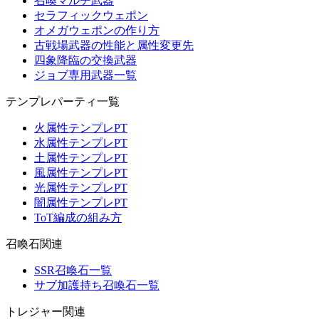
召喚マルチ武器
セラフィックウェポン
オメガウェポンの作り方
古戦場武器の性能と属性変更先
四象降臨の交換武器
ジョブ専用武器一覧
テンプレパーティ一覧
火属性テンプレPT
水属性テンプレPT
土属性テンプレPT
風属性テンプレPT
光属性テンプレPT
闇属性テンプレPT
ToT編成の組み方
召喚石関連
SSR召喚石一覧
サブ加護持ち召喚石一覧
トレジャー関連