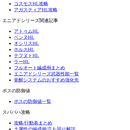
コスモスHL攻略
アガスティアHL攻略
エニアドシリーズ関連記事
アトゥムHL
ベンヌHL
オシリスHL
ホルスHL
テフヌトHL
ラーHL
フルオート編成例まとめ
エニアドシリーズ武器性能一覧
覚醒システムのおすすめ強化先
ボスの防御値
ボスの防御値一覧
スパバハ攻略
攻略/行動表まとめ
土属性の編成例/立ち回り解説