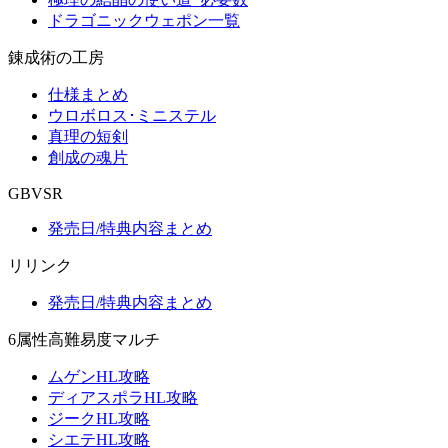
ドラゴニックウェポン一覧
錬成術の工房
仕様まとめ
ウロボロス･ミニステル
真理の短剣
創成の魂片
GBVSR
発売日/特典内容まとめ
リリンク
発売日/特典内容まとめ
6属性高難易度マルチ
ムゲンHL攻略
ディアスポラHL攻略
ジークHL攻略
シエテHL攻略