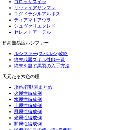
コロッサスイラ
リヴァイアサンマレ
ユグドラシルアルボス
ティアマトアウラ
シュヴァリエクレド
セレストアーテル
超高難易度ルシファー
ルシファー(スパルシ)攻略
終末武器スキル性能一覧
終末を齎す黒羽の入手方法
天元たる六色の理
攻略/行動表まとめ
火属性編成例
水属性編成例
土属性編成例
風属性編成例
光属性編成例
闇属性編成例
極理の結晶の使い道･必要数