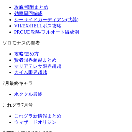
攻略/報酬まとめ
効率周回編成
シーサイドガーディアン(武器)
VH/EX/HELLボス攻略
PROUD攻略/フルオート編成例
ソロモナスの賢者
攻略/進め方
賢者限界超越まとめ
マリアテレサ限界超越
カイム限界超越
7月最終キャラ
水ククル最終
これグラ7月号
これグラ新情報まとめ
ウィザードオリジン