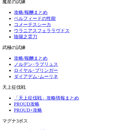
魔星の試練
攻略/報酬まとめ
ペルフィードの性能
コメーテスシーカ
ウラニアスフェララヴドス
陰陽之霊刀
武極の試練
攻略/報酬まとめ
ノルデン･ラブリュス
ロイヤル･ブリンガー
ダイアデム･ムーリネ
天上征伐戦
「天上征伐戦」攻略情報まとめ
PROUD攻略
PROUD+攻略
マグナ3ボス