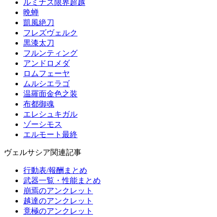
ルミナス限界超越
晩蝉
凱風絶刀
フレズヴェルク
黒漆太刀
フルンティング
アンドロメダ
ロムフェーヤ
ムルシエラゴ
温羅面金色之装
布都御魂
エレシュキガル
ゾーシモス
エルモート最終
ヴェルサシア関連記事
行動表/報酬まとめ
武器一覧・性能まとめ
崩焉のアンクレット
越達のアンクレット
竟極のアンクレット