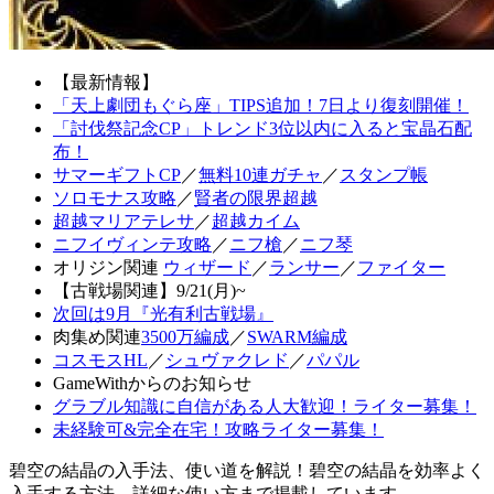
【最新情報】
「天上劇団もぐら座」TIPS追加！7日より復刻開催！
「討伐祭記念CP」トレンド3位以内に入ると宝晶石配
布！
サマーギフトCP
／
無料10連ガチャ
／
スタンプ帳
ソロモナス攻略
／
賢者の限界超越
超越マリアテレサ
／
超越カイム
ニフイヴィンテ攻略
／
ニフ槍
／
ニフ琴
オリジン関連
ウィザード
／
ランサー
／
ファイター
【古戦場関連】9/21(月)~
次回は9月『光有利古戦場』
肉集め関連
3500万編成
／
SWARM編成
コスモスHL
／
シュヴァクレド
／
パパル
GameWithからのお知らせ
グラブル知識に自信がある人大歓迎！ライター募集！
未経験可&完全在宅！攻略ライター募集！
碧空の結晶の入手法、使い道を解説！碧空の結晶を効率よく
入手する方法、詳細な使い方まで掲載しています。