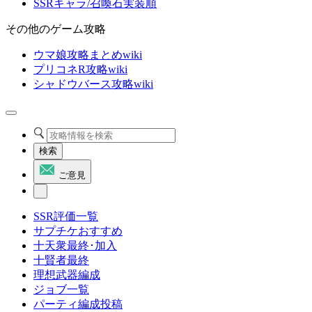
SSRキャラ/召喚石実装順
その他のゲーム攻略
ウマ娘攻略まとめwiki
プリコネR攻略wiki
シャドウバース攻略wiki
検索
ご意見
SSR評価一覧
サプチケおすすめ
十天衆最終･加入
十賢者最終
理想武器編成
ジョブ一覧
パーティ編成投稿