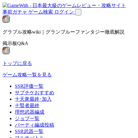
事前ガチャ
ゲーム検索
ログイン
グラブル攻略wiki｜グランブルーファンタジー徹底解説
掲示板Q&A
トップに戻る
ゲーム攻略一覧を見る
SSR評価一覧
サプチケおすすめ
十天衆最終･加入
十賢者最終
理想武器編成
ジョブ一覧
パーティ編成投稿
SSR武器一覧
マルチバトル