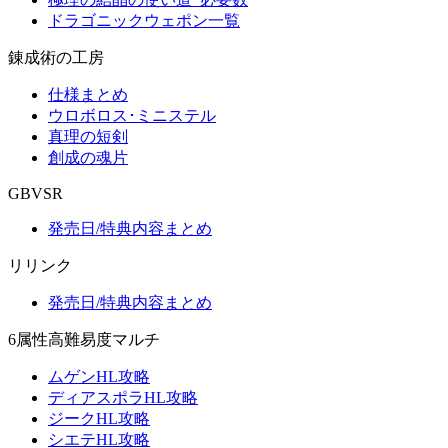
ドラゴニックウェポン一覧
錬成術の工房
仕様まとめ
ウロボロス･ミニステル
真理の短剣
創成の魂片
GBVSR
発売日/特典内容まとめ
リリンク
発売日/特典内容まとめ
6属性高難易度マルチ
ムゲンHL攻略
ディアスポラHL攻略
ジークHL攻略
シエテHL攻略