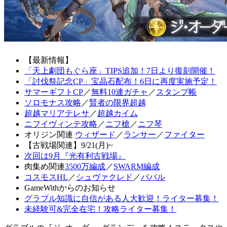
【最新情報】
「天上劇団もぐら座」TIPS追加！7日より復刻開催！
「討伐祭記念CP」宝晶石配布！6日に再度実施予定！
サマーギフトCP
／
無料10連ガチャ
／
スタンプ帳
ソロモナス攻略
／
賢者の限界超越
超越マリアテレサ
／
超越カイム
ニフイヴィンテ攻略
／
ニフ槍
／
ニフ琴
オリジン関連
ウィザード
／
ランサー
／
ファイター
【古戦場関連】9/21(月)~
次回は9月『光有利古戦場』
肉集め関連
3500万編成
／
SWARM編成
コスモスHL
／
シュヴァクレド
／
パパル
GameWithからのお知らせ
グラブル知識に自信がある人大歓迎！ライター募集！
未経験可&完全在宅！攻略ライター募集！