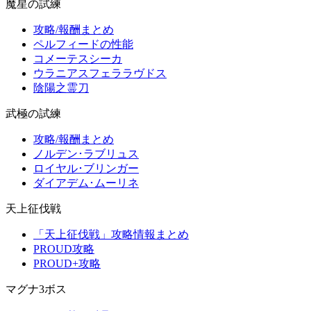
魔星の試練
攻略/報酬まとめ
ペルフィードの性能
コメーテスシーカ
ウラニアスフェララヴドス
陰陽之霊刀
武極の試練
攻略/報酬まとめ
ノルデン･ラブリュス
ロイヤル･ブリンガー
ダイアデム･ムーリネ
天上征伐戦
「天上征伐戦」攻略情報まとめ
PROUD攻略
PROUD+攻略
マグナ3ボス