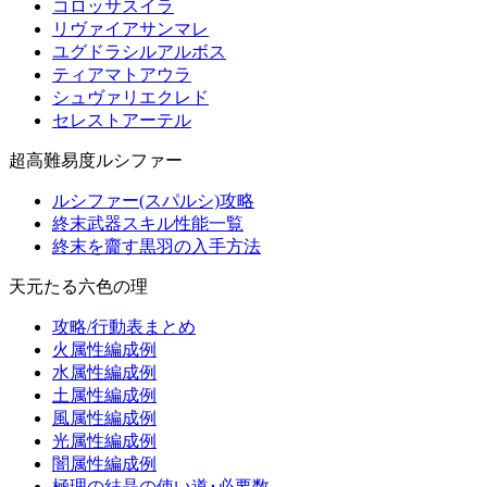
コロッサスイラ
リヴァイアサンマレ
ユグドラシルアルボス
ティアマトアウラ
シュヴァリエクレド
セレストアーテル
超高難易度ルシファー
ルシファー(スパルシ)攻略
終末武器スキル性能一覧
終末を齎す黒羽の入手方法
天元たる六色の理
攻略/行動表まとめ
火属性編成例
水属性編成例
土属性編成例
風属性編成例
光属性編成例
闇属性編成例
極理の結晶の使い道･必要数