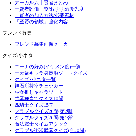
アーカルム十賢者まとめ
十賢者評価一覧/おすすめ優先度
十賢者の加入方法/必要素材
「至賢の領域」強化内容
フレンド募集
フレンド募集画像メーカー
クイズ/小ネタ
ニーナの好み(イケメン度)一覧
十天衆キャラ身長順ソートクイズ
クイズ･小ネタ一覧
神石所持率チェッカー
巫女推しキャラソート
武器種当てクイズ10問
四騎士クイズ15問
グラブルクイズ20問(第2弾)
グラブルクイズ20問(第1弾)
魔法戦士タイムアタック
グラブル楽器武器クイズ(全20問)