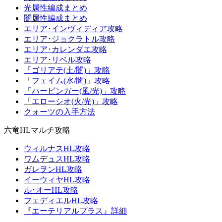
光属性編成まとめ
闇属性編成まとめ
エリア･インヴィディア攻略
エリア･ジョクラトル攻略
エリア･カレンダエ攻略
エリア･リベル攻略
「ゴリアテ(土/闇)」攻略
「フェイム(水/闇)」攻略
「ハービンガー(風/光)」攻略
「エローシオ(火/光)」攻略
クォーツの入手方法
六竜HLマルチ攻略
ウィルナスHL攻略
ワムデュスHL攻略
ガレヲンHL攻略
イーウィヤHL攻略
ル･オーHL攻略
フェディエルHL攻略
『エーテリアルプラス』詳細