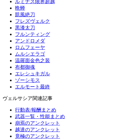
ルミナス限界超越
晩蝉
凱風絶刀
フレズヴェルク
黒漆太刀
フルンティング
アンドロメダ
ロムフェーヤ
ムルシエラゴ
温羅面金色之装
布都御魂
エレシュキガル
ゾーシモス
エルモート最終
ヴェルサシア関連記事
行動表/報酬まとめ
武器一覧・性能まとめ
崩焉のアンクレット
越達のアンクレット
竟極のアンクレット