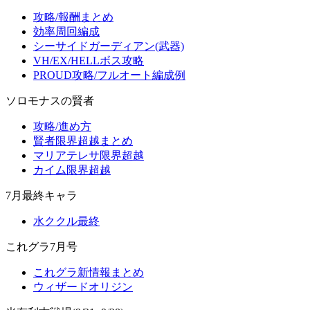
攻略/報酬まとめ
効率周回編成
シーサイドガーディアン(武器)
VH/EX/HELLボス攻略
PROUD攻略/フルオート編成例
ソロモナスの賢者
攻略/進め方
賢者限界超越まとめ
マリアテレサ限界超越
カイム限界超越
7月最終キャラ
水ククル最終
これグラ7月号
これグラ新情報まとめ
ウィザードオリジン