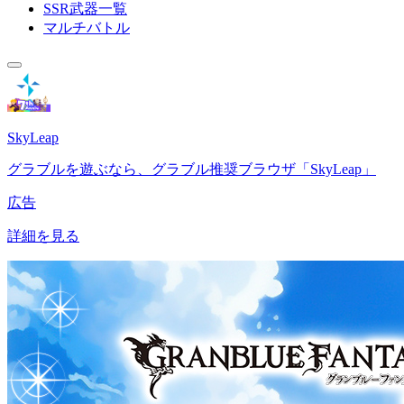
SSR武器一覧
マルチバトル
SkyLeap
グラブルを遊ぶなら、グラブル推奨ブラウザ「SkyLeap」
広告
詳細を見る