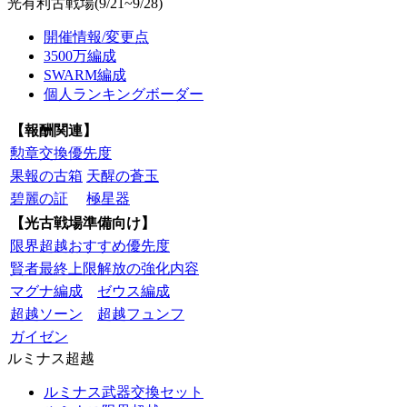
光有利古戦場(9/21~9/28)
開催情報/変更点
3500万編成
SWARM編成
個人ランキングボーダー
【報酬関連】
勲章交換優先度
果報の古箱
天醒の蒼玉
碧麗の証
極星器
【光古戦場準備向け】
限界超越おすすめ優先度
賢者最終上限解放の強化内容
マグナ編成
ゼウス編成
超越ソーン
超越フュンフ
ガイゼン
ルミナス超越
ルミナス武器交換セット