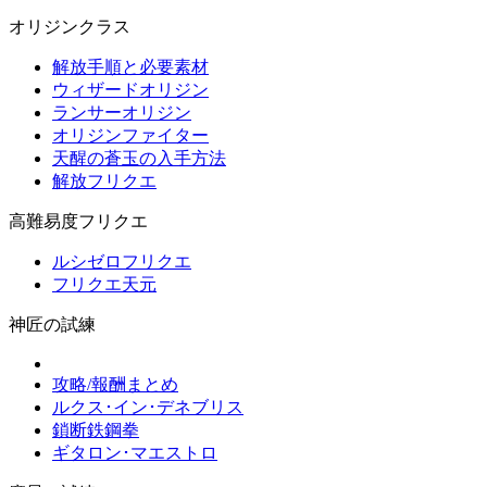
オリジンクラス
解放手順と必要素材
ウィザードオリジン
ランサーオリジン
オリジンファイター
天醒の蒼玉の入手方法
解放フリクエ
高難易度フリクエ
ルシゼロフリクエ
フリクエ天元
神匠の試練
攻略/報酬まとめ
ルクス･イン･デネブリス
鎖断鉄鋼拳
ギタロン･マエストロ