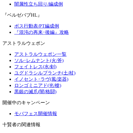
闇属性立ち回り/編成例
『ベルゼバブHL』
ボス行動表/PT編成例
『混沌の再来･後編』攻略
アストラルウェポン
アストラルウェポン一覧
ソル･レムナント(火/斧)
フェイトレス(水/剣)
ユグドラシルブランチ(土/杖)
イノセント･ラヴ(風/楽器)
ロンゴミニアド(光/槍)
黒銀の滅爪(闇/格闘)
開催中のキャンペーン
モバフェス開催情報
十賢者の関連情報