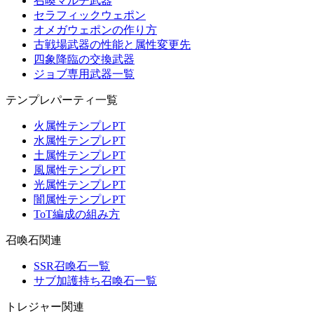
召喚マルチ武器
セラフィックウェポン
オメガウェポンの作り方
古戦場武器の性能と属性変更先
四象降臨の交換武器
ジョブ専用武器一覧
テンプレパーティ一覧
火属性テンプレPT
水属性テンプレPT
土属性テンプレPT
風属性テンプレPT
光属性テンプレPT
闇属性テンプレPT
ToT編成の組み方
召喚石関連
SSR召喚石一覧
サブ加護持ち召喚石一覧
トレジャー関連