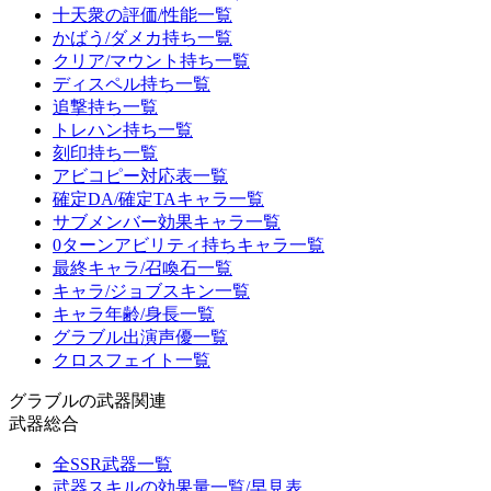
十天衆の評価/性能一覧
かばう/ダメカ持ち一覧
クリア/マウント持ち一覧
ディスペル持ち一覧
追撃持ち一覧
トレハン持ち一覧
刻印持ち一覧
アビコピー対応表一覧
確定DA/確定TAキャラ一覧
サブメンバー効果キャラ一覧
0ターンアビリティ持ちキャラ一覧
最終キャラ/召喚石一覧
キャラ/ジョブスキン一覧
キャラ年齢/身長一覧
グラブル出演声優一覧
クロスフェイト一覧
グラブルの武器関連
武器総合
全SSR武器一覧
武器スキルの効果量一覧/早見表