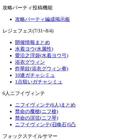
攻略パーティ投稿機能
攻略パーティ編成掲示板
レジェフェス(7/31~8/4)
開催情報まとめ
水着ヨウ(水属性)
愛沿之浮袋(水着ヨウ弓)
浴衣グウィン
炸華紋(浴衣グウィン拳)
10連ガチャシミュ
1点狙いガチャシミュ
6人ニフイヴィンテ
ニフイヴィンテ(6人)まとめ
禁命の魔槍(ニフ槍)
禁命の溟弦(ニフ琴)
ニフイヴィンテ(召喚石)5凸
フォックステイルサマー