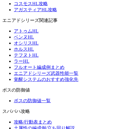
コスモスHL攻略
アガスティアHL攻略
エニアドシリーズ関連記事
アトゥムHL
ベンヌHL
オシリスHL
ホルスHL
テフヌトHL
ラーHL
フルオート編成例まとめ
エニアドシリーズ武器性能一覧
覚醒システムのおすすめ強化先
ボスの防御値
ボスの防御値一覧
スパバハ攻略
攻略/行動表まとめ
土属性の編成例/立ち回り解説