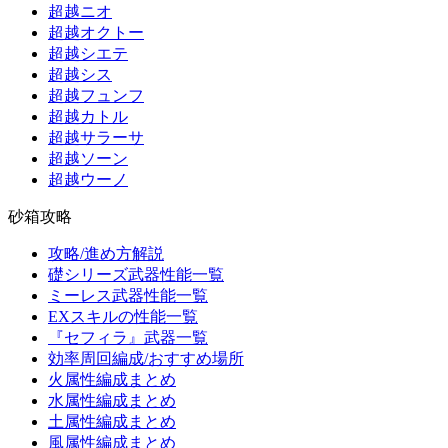
超越ニオ
超越オクトー
超越シエテ
超越シス
超越フュンフ
超越カトル
超越サラーサ
超越ソーン
超越ウーノ
砂箱攻略
攻略/進め方解説
礎シリーズ武器性能一覧
ミーレス武器性能一覧
EXスキルの性能一覧
『セフィラ』武器一覧
効率周回編成/おすすめ場所
火属性編成まとめ
水属性編成まとめ
土属性編成まとめ
風属性編成まとめ