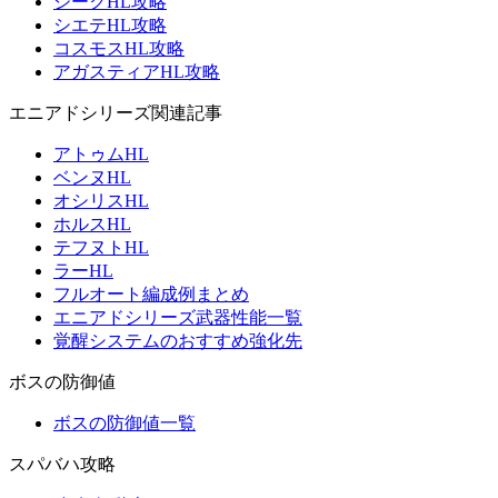
ジークHL攻略
シエテHL攻略
コスモスHL攻略
アガスティアHL攻略
エニアドシリーズ関連記事
アトゥムHL
ベンヌHL
オシリスHL
ホルスHL
テフヌトHL
ラーHL
フルオート編成例まとめ
エニアドシリーズ武器性能一覧
覚醒システムのおすすめ強化先
ボスの防御値
ボスの防御値一覧
スパバハ攻略