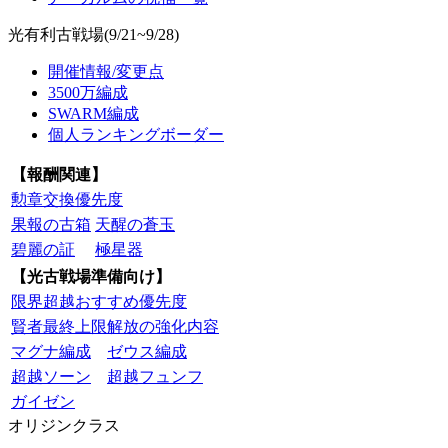
光有利古戦場(9/21~9/28)
開催情報/変更点
3500万編成
SWARM編成
個人ランキングボーダー
【報酬関連】
勲章交換優先度
果報の古箱
天醒の蒼玉
碧麗の証
極星器
【光古戦場準備向け】
限界超越おすすめ優先度
賢者最終上限解放の強化内容
マグナ編成
ゼウス編成
超越ソーン
超越フュンフ
ガイゼン
オリジンクラス