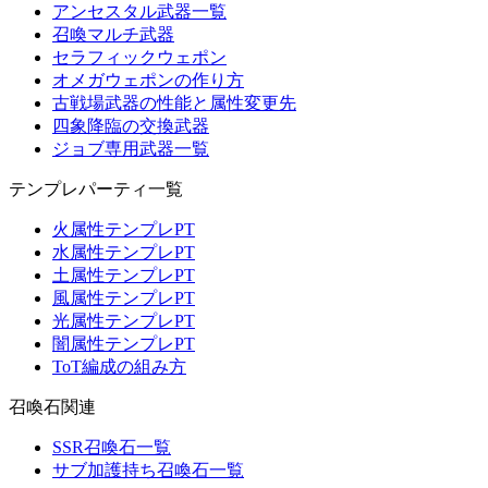
アンセスタル武器一覧
召喚マルチ武器
セラフィックウェポン
オメガウェポンの作り方
古戦場武器の性能と属性変更先
四象降臨の交換武器
ジョブ専用武器一覧
テンプレパーティ一覧
火属性テンプレPT
水属性テンプレPT
土属性テンプレPT
風属性テンプレPT
光属性テンプレPT
闇属性テンプレPT
ToT編成の組み方
召喚石関連
SSR召喚石一覧
サブ加護持ち召喚石一覧