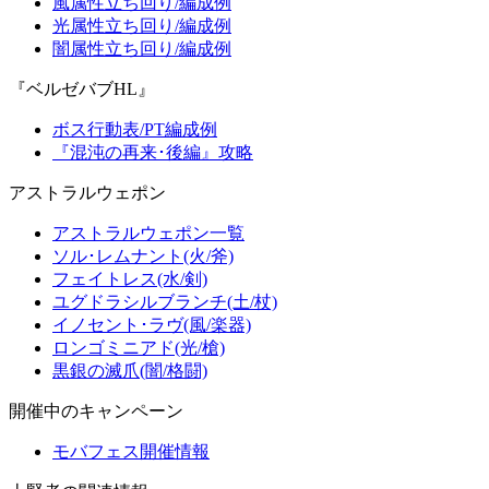
風属性立ち回り/編成例
光属性立ち回り/編成例
闇属性立ち回り/編成例
『ベルゼバブHL』
ボス行動表/PT編成例
『混沌の再来･後編』攻略
アストラルウェポン
アストラルウェポン一覧
ソル･レムナント(火/斧)
フェイトレス(水/剣)
ユグドラシルブランチ(土/杖)
イノセント･ラヴ(風/楽器)
ロンゴミニアド(光/槍)
黒銀の滅爪(闇/格闘)
開催中のキャンペーン
モバフェス開催情報