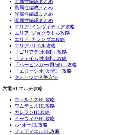
土属性編成まとめ
風属性編成まとめ
光属性編成まとめ
闇属性編成まとめ
エリア･インヴィディア攻略
エリア･ジョクラトル攻略
エリア･カレンダエ攻略
エリア･リベル攻略
「ゴリアテ(土/闇)」攻略
「フェイム(水/闇)」攻略
「ハービンガー(風/光)」攻略
「エローシオ(火/光)」攻略
クォーツの入手方法
六竜HLマルチ攻略
ウィルナスHL攻略
ワムデュスHL攻略
ガレヲンHL攻略
イーウィヤHL攻略
ル･オーHL攻略
フェディエルHL攻略