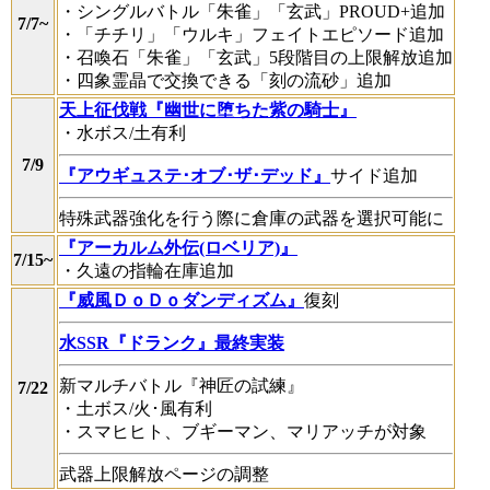
・シングルバトル「朱雀」「玄武」PROUD+追加
7/7~
・「チチリ」「ウルキ」フェイトエピソード追加
・召喚石「朱雀」「玄武」5段階目の上限解放追加
・四象霊晶で交換できる「刻の流砂」追加
天上征伐戦『幽世に堕ちた紫の騎士』
・水ボス/土有利
7/9
『アウギュステ･オブ･ザ･デッド』
サイド追加
特殊武器強化を行う際に倉庫の武器を選択可能に
『アーカルム外伝(ロベリア)』
7/15~
・久遠の指輪在庫追加
『威風ＤｏＤｏダンディズム』
復刻
水SSR『ドランク』最終実装
新マルチバトル『神匠の試練』
7/22
・土ボス/火･風有利
・スマヒヒト、ブギーマン、マリアッチが対象
武器上限解放ページの調整