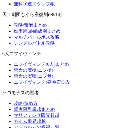
無料10連スタンプ帳
天上劇団もぐら座復刻(~8/14)
攻略/報酬まとめ
効率周回/編成例まとめ
マルチバトルボス攻略
シングルバトル攻略
6人ニフイヴィンテ
ニフイヴィンテ(6人)まとめ
禁命の魔槍(ニフ槍)
禁命の溟弦(ニフ琴)
ニフイヴィンテ(召喚石)5凸
ソロモナスの賢者
攻略/進め方
賢者限界超越まとめ
マリアテレサ限界超越
カイム限界超越
アーカルムの祝福一覧