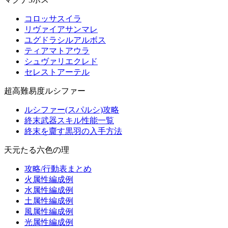
コロッサスイラ
リヴァイアサンマレ
ユグドラシルアルボス
ティアマトアウラ
シュヴァリエクレド
セレストアーテル
超高難易度ルシファー
ルシファー(スパルシ)攻略
終末武器スキル性能一覧
終末を齎す黒羽の入手方法
天元たる六色の理
攻略/行動表まとめ
火属性編成例
水属性編成例
土属性編成例
風属性編成例
光属性編成例