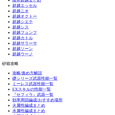
限界超越まとめ
超越エッセル
超越ニオ
超越オクトー
超越シエテ
超越シス
超越フュンフ
超越カトル
超越サラーサ
超越ソーン
超越ウーノ
砂箱攻略
攻略/進め方解説
礎シリーズ武器性能一覧
ミーレス武器性能一覧
EXスキルの性能一覧
『セフィラ』武器一覧
効率周回編成/おすすめ場所
火属性編成まとめ
水属性編成まとめ