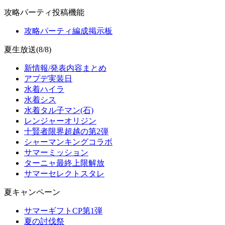
攻略パーティ投稿機能
攻略パーティ編成掲示板
夏生放送(8/8)
新情報/発表内容まとめ
アプデ実装日
水着ハイラ
水着シス
水着タル子マン(石)
レンジャーオリジン
十賢者限界超越の第2弾
シャーマンキングコラボ
サマーミッション
ターニャ最終上限解放
サマーセレクトスタレ
夏キャンペーン
サマーギフトCP第1弾
夏の討伐祭