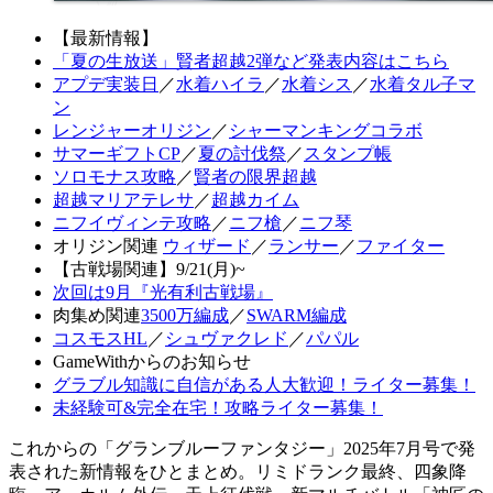
【最新情報】
「夏の生放送」賢者超越2弾など発表内容はこちら
アプデ実装日
／
水着ハイラ
／
水着シス
／
水着タル子マ
ン
レンジャーオリジン
／
シャーマンキングコラボ
サマーギフトCP
／
夏の討伐祭
／
スタンプ帳
ソロモナス攻略
／
賢者の限界超越
超越マリアテレサ
／
超越カイム
ニフイヴィンテ攻略
／
ニフ槍
／
ニフ琴
オリジン関連
ウィザード
／
ランサー
／
ファイター
【古戦場関連】9/21(月)~
次回は9月『光有利古戦場』
肉集め関連
3500万編成
／
SWARM編成
コスモスHL
／
シュヴァクレド
／
パパル
GameWithからのお知らせ
グラブル知識に自信がある人大歓迎！ライター募集！
未経験可&完全在宅！攻略ライター募集！
これからの「グランブルーファンタジー」2025年7月号で発
表された新情報をひとまとめ。リミドランク最終、四象降