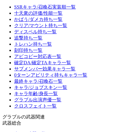
SSRキャラ/召喚石実装順一覧
十天衆の評価/性能一覧
かばう/ダメカ持ち一覧
クリア/マウント持ち一覧
ディスペル持ち一覧
追撃持ち一覧
トレハン持ち一覧
刻印持ち一覧
アビコピー対応表一覧
確定DA/確定TAキャラ一覧
サブメンバー効果キャラ一覧
0ターンアビリティ持ちキャラ一覧
最終キャラ/召喚石一覧
キャラ/ジョブスキン一覧
キャラ年齢/身長一覧
グラブル出演声優一覧
クロスフェイト一覧
グラブルの武器関連
武器総合