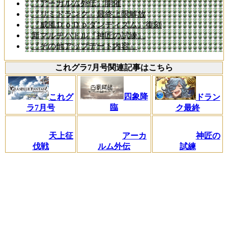
『アーカルム外伝』開催
『リミドランク』最終上限解放
『威風ＤｏＤｏダンディズム』復刻
新マルチバトル『神匠の試練』
『その他アップデート内容』
これグラ7月号関連記事はこちら
四象降
これグ
ドラン
臨
ラ7月号
ク最終
天上征
アーカ
神匠の
伐戦
ルム外伝
試練