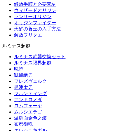
解放手順と必要素材
ウィザードオリジン
ランサーオリジン
オリジンファイター
天醒の蒼玉の入手方法
解放フリクエ
ルミナス超越
ルミナス武器交換セット
ルミナス限界超越
晩蝉
凱風絶刀
フレズヴェルク
黒漆太刀
フルンティング
アンドロメダ
ロムフェーヤ
ムルシエラゴ
温羅面金色之装
布都御魂
エレシュキガル