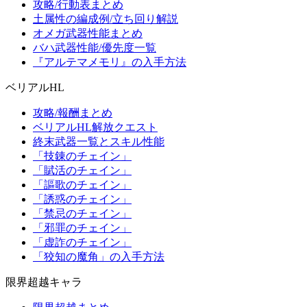
攻略/行動表まとめ
土属性の編成例/立ち回り解説
オメガ武器性能まとめ
バハ武器性能/優先度一覧
『アルテマメモリ』の入手方法
ベリアルHL
攻略/報酬まとめ
ベリアルHL解放クエスト
終末武器一覧とスキル性能
「技錬のチェイン」
「賦活のチェイン」
「謳歌のチェイン」
「誘惑のチェイン」
「禁忌のチェイン」
「邪罪のチェイン」
「虚詐のチェイン」
「狡知の魔角」の入手方法
限界超越キャラ