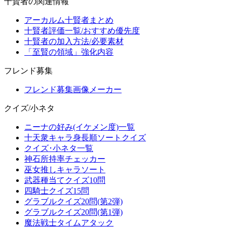
十賢者の関連情報
アーカルム十賢者まとめ
十賢者評価一覧/おすすめ優先度
十賢者の加入方法/必要素材
「至賢の領域」強化内容
フレンド募集
フレンド募集画像メーカー
クイズ/小ネタ
ニーナの好み(イケメン度)一覧
十天衆キャラ身長順ソートクイズ
クイズ･小ネタ一覧
神石所持率チェッカー
巫女推しキャラソート
武器種当てクイズ10問
四騎士クイズ15問
グラブルクイズ20問(第2弾)
グラブルクイズ20問(第1弾)
魔法戦士タイムアタック