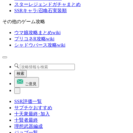
スターレジェンドガチャまとめ
SSRキャラ/召喚石実装順
その他のゲーム攻略
ウマ娘攻略まとめwiki
プリコネR攻略wiki
シャドウバース攻略wiki
検索
ご意見
SSR評価一覧
サプチケおすすめ
十天衆最終･加入
十賢者最終
理想武器編成
ジョブ一覧