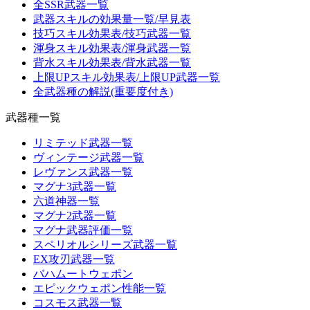
全SSR武器一覧
武器スキルの効果量一覧/早見表
技巧スキル効果表/技巧武器一覧
渾身スキル効果表/渾身武器一覧
背水スキル効果表/背水武器一覧
上限UPスキル効果表/上限UP武器一覧
全武器種の解説(重要度付き)
武器種一覧
リミテッド武器一覧
ヴィンテージ武器一覧
レヴァンス武器一覧
マグナ3武器一覧
六道神器一覧
マグナ2武器一覧
マグナ武器評価一覧
スペリオルシリーズ武器一覧
EX攻刃武器一覧
バハムートウェポン
エピックウェポン性能一覧
コスモス武器一覧