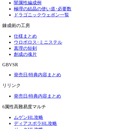
闇属性編成例
極理の結晶の使い道･必要数
ドラゴニックウェポン一覧
錬成術の工房
仕様まとめ
ウロボロス･ミニステル
真理の短剣
創成の魂片
GBVSR
発売日/特典内容まとめ
リリンク
発売日/特典内容まとめ
6属性高難易度マルチ
ムゲンHL攻略
ディアスポラHL攻略