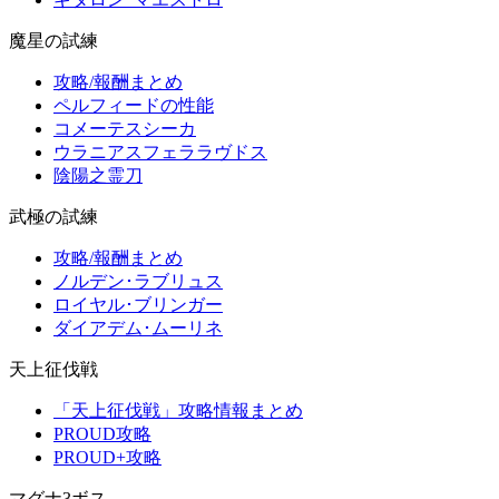
魔星の試練
攻略/報酬まとめ
ペルフィードの性能
コメーテスシーカ
ウラニアスフェララヴドス
陰陽之霊刀
武極の試練
攻略/報酬まとめ
ノルデン･ラブリュス
ロイヤル･ブリンガー
ダイアデム･ムーリネ
天上征伐戦
「天上征伐戦」攻略情報まとめ
PROUD攻略
PROUD+攻略
マグナ3ボス