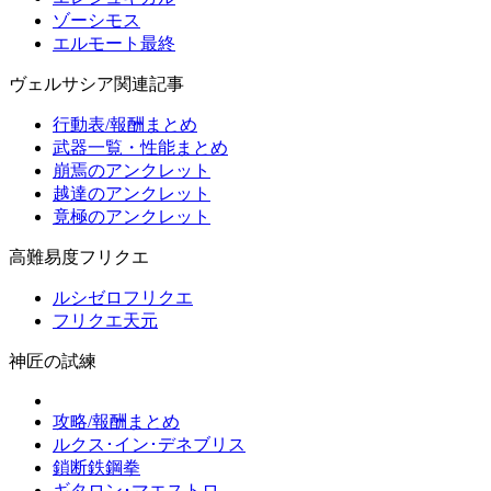
ゾーシモス
エルモート最終
ヴェルサシア関連記事
行動表/報酬まとめ
武器一覧・性能まとめ
崩焉のアンクレット
越達のアンクレット
竟極のアンクレット
高難易度フリクエ
ルシゼロフリクエ
フリクエ天元
神匠の試練
攻略/報酬まとめ
ルクス･イン･デネブリス
鎖断鉄鋼拳
ギタロン･マエストロ