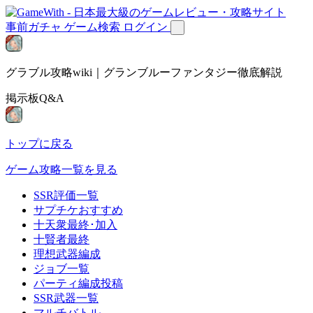
事前ガチャ
ゲーム検索
ログイン
グラブル攻略wiki｜グランブルーファンタジー徹底解説
掲示板Q&A
トップに戻る
ゲーム攻略一覧を見る
SSR評価一覧
サプチケおすすめ
十天衆最終･加入
十賢者最終
理想武器編成
ジョブ一覧
パーティ編成投稿
SSR武器一覧
マルチバトル