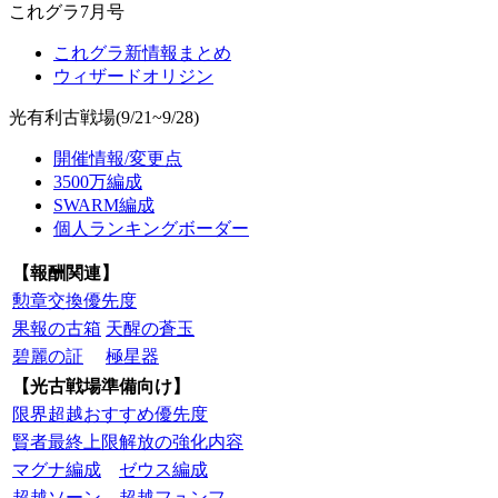
これグラ7月号
これグラ新情報まとめ
ウィザードオリジン
光有利古戦場(9/21~9/28)
開催情報/変更点
3500万編成
SWARM編成
個人ランキングボーダー
【報酬関連】
勲章交換優先度
果報の古箱
天醒の蒼玉
碧麗の証
極星器
【光古戦場準備向け】
限界超越おすすめ優先度
賢者最終上限解放の強化内容
マグナ編成
ゼウス編成
超越ソーン
超越フュンフ