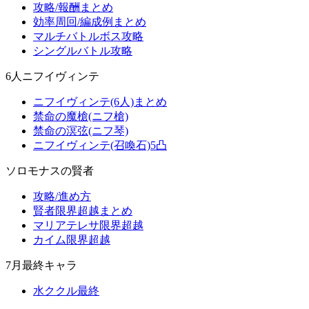
攻略/報酬まとめ
効率周回/編成例まとめ
マルチバトルボス攻略
シングルバトル攻略
6人ニフイヴィンテ
ニフイヴィンテ(6人)まとめ
禁命の魔槍(ニフ槍)
禁命の溟弦(ニフ琴)
ニフイヴィンテ(召喚石)5凸
ソロモナスの賢者
攻略/進め方
賢者限界超越まとめ
マリアテレサ限界超越
カイム限界超越
7月最終キャラ
水ククル最終