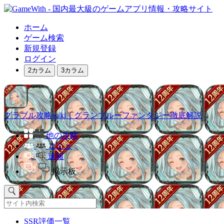
ホーム
ゲーム検索
新規登録
ログイン
2カラム
3カラム
グラブル攻略wiki｜グランブルーファンタジー徹底解説
他の攻略
コミュ
速報
掲示板
SSR評価一覧