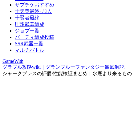
サプチケおすすめ
十天衆最終･加入
十賢者最終
理想武器編成
ジョブ一覧
パーティ編成投稿
SSR武器一覧
マルチバトル
GameWith
グラブル攻略wiki｜グランブルーファンタジー徹底解説
シャークブレスの評価/性能検証まとめ｜水底より来るもの