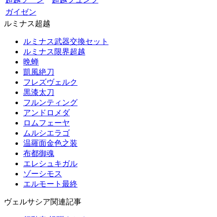
ガイゼン
ルミナス超越
ルミナス武器交換セット
ルミナス限界超越
晩蝉
凱風絶刀
フレズヴェルク
黒漆太刀
フルンティング
アンドロメダ
ロムフェーヤ
ムルシエラゴ
温羅面金色之装
布都御魂
エレシュキガル
ゾーシモス
エルモート最終
ヴェルサシア関連記事