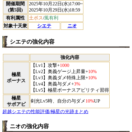
開催期間
2025年10月22日(水)17:00~
(第5回)
2025年10月29日(水)18:59
有利属性
土ボス
/
風有利
対象十天衆
シエテ
ニオ
シエテの強化内容
強化内容
【Lv1】攻撃+
1000
【Lv2】奥義ゲージ上昇量+
10%
極星
【Lv3】奥義ダメ特殊上限+
10%
ボーナス
【Lv4】奥義与ダメ+
3%
【Lv5】極星ボーナスアビリティ習得
極星
剣光Lv5時、自分の与ダメ
10%
UP
サポアビ
超越シエテの性能評価/極星の光跡まとめ
ニオの強化内容