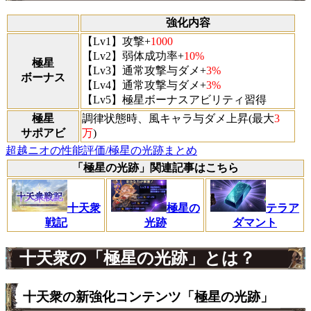
強化内容
【Lv1】攻撃+
1000
【Lv2】弱体成功率+
10%
極星
【Lv3】通常攻撃与ダメ+
3%
ボーナス
【Lv4】通常攻撃与ダメ+
3%
【Lv5】極星ボーナスアビリティ習得
極星
調律状態時、風キャラ与ダメ上昇(最大
3
サポアビ
万
)
超越ニオの性能評価/極星の光跡まとめ
「極星の光跡」関連記事はこちら
十天衆
極星の
テラア
戦記
光跡
ダマント
十天衆の「極星の光跡」とは？
十天衆の新強化コンテンツ「極星の光跡」