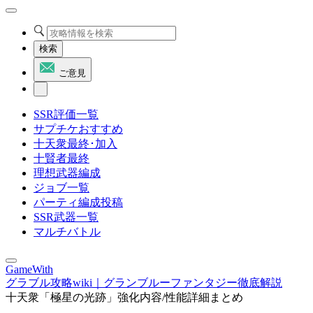
検索
ご意見
SSR評価一覧
サプチケおすすめ
十天衆最終･加入
十賢者最終
理想武器編成
ジョブ一覧
パーティ編成投稿
SSR武器一覧
マルチバトル
GameWith
グラブル攻略wiki｜グランブルーファンタジー徹底解説
十天衆「極星の光跡」強化内容/性能詳細まとめ