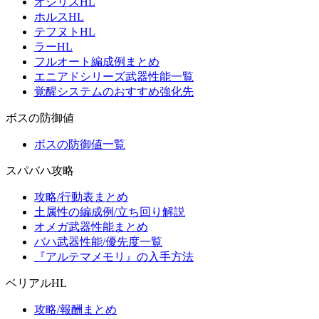
オシリスHL
ホルスHL
テフヌトHL
ラーHL
フルオート編成例まとめ
エニアドシリーズ武器性能一覧
覚醒システムのおすすめ強化先
ボスの防御値
ボスの防御値一覧
スパバハ攻略
攻略/行動表まとめ
土属性の編成例/立ち回り解説
オメガ武器性能まとめ
バハ武器性能/優先度一覧
『アルテマメモリ』の入手方法
ベリアルHL
攻略/報酬まとめ