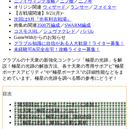
ニフイヴィンテ攻略
／
ニフ槍
／
ニフ琴
オリジン関連
ウィザード
／
ランサー
／
ファイター
【古戦場関連】9/21(月)~
次回は9月『光有利古戦場』
肉集め関連
3500万編成
／
SWARM編成
コスモスHL
／
シュヴァクレド
／
パパル
GameWithからのお知らせ
グラブル知識に自信がある人大歓迎！ライター募集！
未経験可&完全在宅！攻略ライター募集！
グラブルの十天衆の新強化コンテンツ「極星の光跡」を解
説！極星の光跡の解放方法、各十天衆の専用サポアビ”極星
ボーナスアビリティ”や”極星ボーナス”の詳細性能などをま
とめています。極星の光跡を調べる際の参考にどうぞ！
目次
第5回目は「シエテ」「ニオ」に追加！
十天衆「極星の光跡」とは？
実装済みの「極星の光跡」強化内容
「極星の光跡」解放に必要な素材