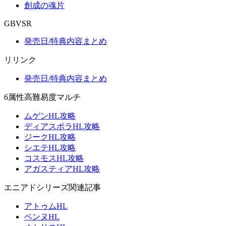
創成の魂片
GBVSR
発売日/特典内容まとめ
リリンク
発売日/特典内容まとめ
6属性高難易度マルチ
ムゲンHL攻略
ディアスポラHL攻略
ジークHL攻略
シエテHL攻略
コスモスHL攻略
アガスティアHL攻略
エニアドシリーズ関連記事
アトゥムHL
ベンヌHL