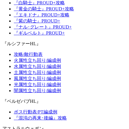
『白騎士』PROUD+攻略
『黄金の騎士』PROUD+攻略
『エキドナ』PROUD+攻略
『紫の騎士』PROUD+
『ナル･グレート』PROUD+
『ギルベルト』PROUD+
『ルシファーHL』
攻略/敵行動表
火属性立ち回り/編成例
水属性立ち回り/編成例
土属性立ち回り/編成例
風属性立ち回り/編成例
光属性立ち回り/編成例
闇属性立ち回り/編成例
『ベルゼバブHL』
ボス行動表/PT編成例
『混沌の再来･後編』攻略
アストラルウェポン