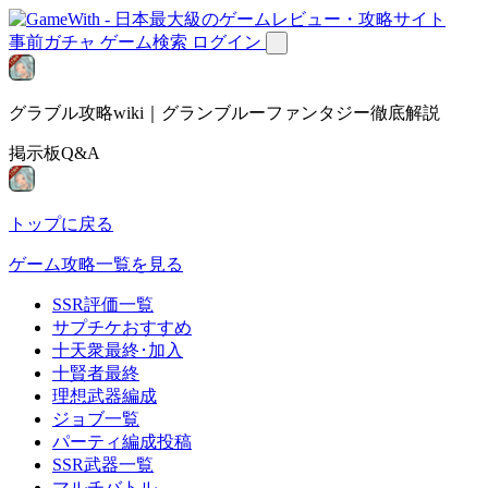
事前ガチャ
ゲーム検索
ログイン
グラブル攻略wiki｜グランブルーファンタジー徹底解説
掲示板Q&A
トップに戻る
ゲーム攻略一覧を見る
SSR評価一覧
サプチケおすすめ
十天衆最終･加入
十賢者最終
理想武器編成
ジョブ一覧
パーティ編成投稿
SSR武器一覧
マルチバトル