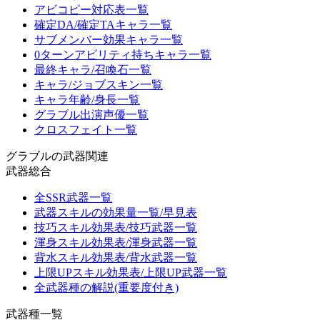
アビコピー対応表一覧
確定DA/確定TAキャラ一覧
サブメンバー効果キャラ一覧
0ターンアビリティ持ちキャラ一覧
最終キャラ/召喚石一覧
キャラ/ジョブスキン一覧
キャラ年齢/身長一覧
グラブル出演声優一覧
クロスフェイト一覧
グラブルの武器関連
武器総合
全SSR武器一覧
武器スキルの効果量一覧/早見表
技巧スキル効果表/技巧武器一覧
渾身スキル効果表/渾身武器一覧
背水スキル効果表/背水武器一覧
上限UPスキル効果表/上限UP武器一覧
全武器種の解説(重要度付き)
武器種一覧