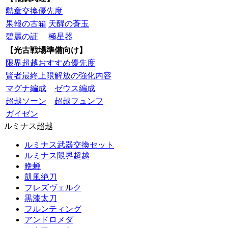
勲章交換優先度
果報の古箱
天醒の蒼玉
碧麗の証
極星器
【光古戦場準備向け】
限界超越おすすめ優先度
賢者最終上限解放の強化内容
マグナ編成
ゼウス編成
超越ソーン
超越フュンフ
ガイゼン
ルミナス超越
ルミナス武器交換セット
ルミナス限界超越
晩蝉
凱風絶刀
フレズヴェルク
黒漆太刀
フルンティング
アンドロメダ