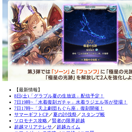
【最新情報】
8日(土)「グラブル夏の生放送」配信予定！
7日19時~「水着復刻ガチャ」水着ラジエル等が登場！
7日17時~「天上劇団もぐら座」復刻開催！
サマーギフトCP
／
夏の討伐祭
／
スタンプ帳
ソロモナス攻略
／
賢者の限界超越
超越マリアテレサ
／
超越カイム