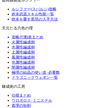
超高難易度ルシファー
ルシファー(スパルシ)攻略
終末武器スキル性能一覧
終末を齎す黒羽の入手方法
天元たる六色の理
攻略/行動表まとめ
火属性編成例
水属性編成例
土属性編成例
風属性編成例
光属性編成例
闇属性編成例
極理の結晶の使い道･必要数
ドラゴニックウェポン一覧
錬成術の工房
仕様まとめ
ウロボロス･ミニステル
真理の短剣