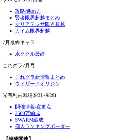
攻略/進め方
賢者限界超越まとめ
マリアテレサ限界超越
カイム限界超越
7月最終キャラ
水ククル最終
これグラ7月号
これグラ新情報まとめ
ウィザードオリジン
光有利古戦場(9/21~9/28)
開催情報/変更点
3500万編成
SWARM編成
個人ランキングボーダー
【報酬関連】