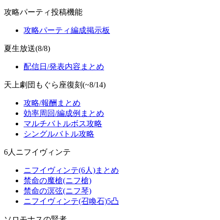
攻略パーティ投稿機能
攻略パーティ編成掲示板
夏生放送(8/8)
配信日/発表内容まとめ
天上劇団もぐら座復刻(~8/14)
攻略/報酬まとめ
効率周回/編成例まとめ
マルチバトルボス攻略
シングルバトル攻略
6人ニフイヴィンテ
ニフイヴィンテ(6人)まとめ
禁命の魔槍(ニフ槍)
禁命の溟弦(ニフ琴)
ニフイヴィンテ(召喚石)5凸
ソロモナスの賢者