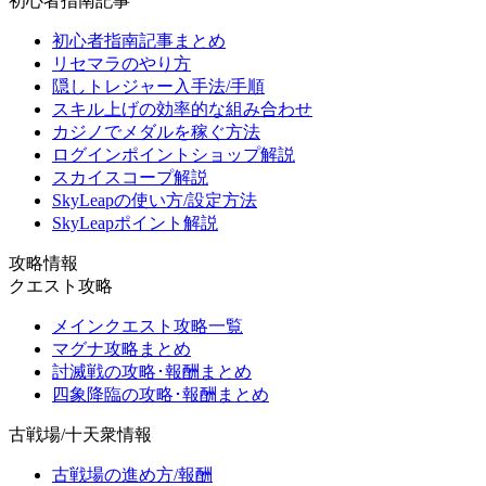
初心者指南記事
初心者指南記事まとめ
リセマラのやり方
隠しトレジャー入手法/手順
スキル上げの効率的な組み合わせ
カジノでメダルを稼ぐ方法
ログインポイントショップ解説
スカイスコープ解説
SkyLeapの使い方/設定方法
SkyLeapポイント解説
攻略情報
クエスト攻略
メインクエスト攻略一覧
マグナ攻略まとめ
討滅戦の攻略･報酬まとめ
四象降臨の攻略･報酬まとめ
古戦場/十天衆情報
古戦場の進め方/報酬