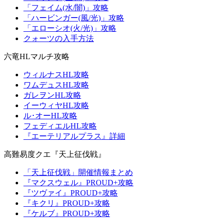
「フェイム(水/闇)」攻略
「ハービンガー(風/光)」攻略
「エローシオ(火/光)」攻略
クォーツの入手方法
六竜HLマルチ攻略
ウィルナスHL攻略
ワムデュスHL攻略
ガレヲンHL攻略
イーウィヤHL攻略
ル･オーHL攻略
フェディエルHL攻略
『エーテリアルプラス』詳細
高難易度クエ『天上征伐戦』
「天上征伐戦」開催情報まとめ
『マクスウェル』PROUD+攻略
『ツヴァイ』PROUD+攻略
『キクリ』PROUD+攻略
『ケルブ』PROUD+攻略