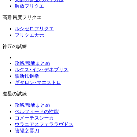
解放フリクエ
高難易度フリクエ
ルシゼロフリクエ
フリクエ天元
神匠の試練
攻略/報酬まとめ
ルクス･イン･デネブリス
鎖断鉄鋼拳
ギタロン･マエストロ
魔星の試練
攻略/報酬まとめ
ペルフィードの性能
コメーテスシーカ
ウラニアスフェララヴドス
陰陽之霊刀