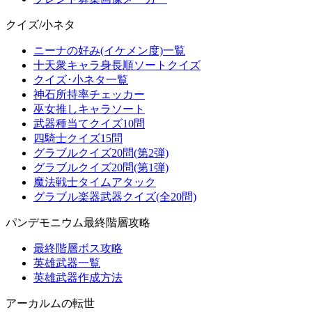
クイズ/小ネタ
ニーナの好み(イケメン度)一覧
十天衆キャラ身長順ソートクイズ
クイズ･小ネタ一覧
神石所持率チェッカー
巫女推しキャラソート
武器種当てクイズ10問
四騎士クイズ15問
グラブルクイズ20問(第2弾)
グラブルクイズ20問(第1弾)
魔法戦士タイムアタック
グラブル楽器武器クイズ(全20問)
パンデモニウム最終階層攻略
最終階層ボス攻略
英雄武器一覧
英雄武器作成方法
アーカルムの転世