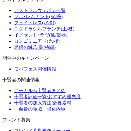
アストラルウェポン一覧
ソル･レムナント(火/斧)
フェイトレス(水/剣)
ユグドラシルブランチ(土/杖)
イノセント･ラヴ(風/楽器)
ロンゴミニアド(光/槍)
黒銀の滅爪(闇/格闘)
開催中のキャンペーン
モバフェス開催情報
十賢者の関連情報
アーカルム十賢者まとめ
十賢者評価一覧/おすすめ優先度
十賢者の加入方法/必要素材
「至賢の領域」強化内容
フレンド募集
フレンド募集画像メーカー