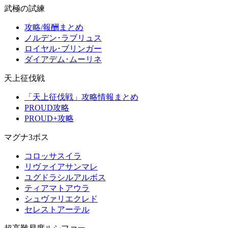
武極の試練
攻略/報酬まとめ
ノルデン･ラブリュス
ロイヤル･ブリンガー
ダイアデム･ムーリネ
天上征伐戦
「天上征伐戦」攻略情報まとめ
PROUD攻略
PROUD+攻略
マグナ3ボス
コロッサスイラ
リヴァイアサンマレ
ユグドラシルアルボス
ティアマトアウラ
シュヴァリエクレド
セレストアーテル