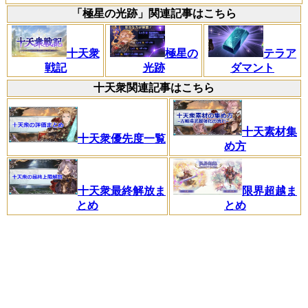
「極星の光跡」関連記事はこちら
十天衆
極星の
テラア
戦記
光跡
ダマント
十天衆関連記事はこちら
十天素材集
十天衆優先度一覧
め方
十天衆最終解放ま
限界超越ま
とめ
とめ