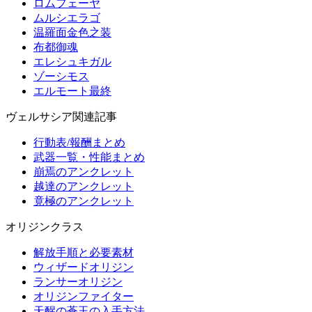
ロムフェーヤ
ムルシエラゴ
温羅面金色之装
布都御魂
エレシュキガル
ゾーシモス
エルモート最終
ヴェルサシア関連記事
行動表/報酬まとめ
武器一覧・性能まとめ
崩焉のアンクレット
越達のアンクレット
竟極のアンクレット
オリジンクラス
解放手順と必要素材
ウィザードオリジン
ランサーオリジン
オリジンファイター
天醒の蒼玉の入手方法