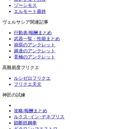
ゾーシモス
エルモート最終
ヴェルサシア関連記事
行動表/報酬まとめ
武器一覧・性能まとめ
崩焉のアンクレット
越達のアンクレット
竟極のアンクレット
高難易度フリクエ
ルシゼロフリクエ
フリクエ天元
神匠の試練
攻略/報酬まとめ
ルクス･イン･デネブリス
鎖断鉄鋼拳
ギタロン･マエストロ