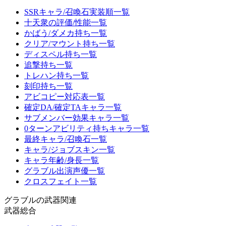
SSRキャラ/召喚石実装順一覧
十天衆の評価/性能一覧
かばう/ダメカ持ち一覧
クリア/マウント持ち一覧
ディスペル持ち一覧
追撃持ち一覧
トレハン持ち一覧
刻印持ち一覧
アビコピー対応表一覧
確定DA/確定TAキャラ一覧
サブメンバー効果キャラ一覧
0ターンアビリティ持ちキャラ一覧
最終キャラ/召喚石一覧
キャラ/ジョブスキン一覧
キャラ年齢/身長一覧
グラブル出演声優一覧
クロスフェイト一覧
グラブルの武器関連
武器総合