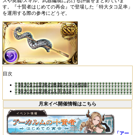
スや奥義/スキル、武器編成における評価をまとめていま
す。『十賢者はじめての再会』で登場した「特大タコ足串」
を運用する際の参考にどうぞ。
目次
特大タコ足串の奥義/スキル性能
特大タコ足串の入手方法
月末イベ開催情報はこちら
「アー