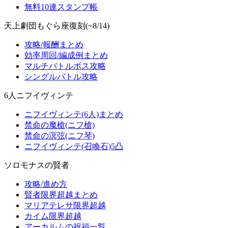
無料10連スタンプ帳
天上劇団もぐら座復刻(~8/14)
攻略/報酬まとめ
効率周回/編成例まとめ
マルチバトルボス攻略
シングルバトル攻略
6人ニフイヴィンテ
ニフイヴィンテ(6人)まとめ
禁命の魔槍(ニフ槍)
禁命の溟弦(ニフ琴)
ニフイヴィンテ(召喚石)5凸
ソロモナスの賢者
攻略/進め方
賢者限界超越まとめ
マリアテレサ限界超越
カイム限界超越
アーカルムの祝福一覧