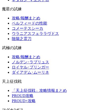
魔星の試練
攻略/報酬まとめ
ペルフィードの性能
コメーテスシーカ
ウラニアスフェララヴドス
陰陽之霊刀
武極の試練
攻略/報酬まとめ
ノルデン･ラブリュス
ロイヤル･ブリンガー
ダイアデム･ムーリネ
天上征伐戦
「天上征伐戦」攻略情報まとめ
PROUD攻略
PROUD+攻略
マグナ3ボス