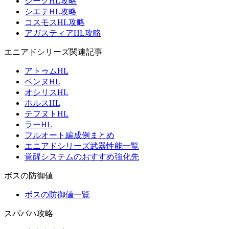
ジークHL攻略
シエテHL攻略
コスモスHL攻略
アガスティアHL攻略
エニアドシリーズ関連記事
アトゥムHL
ベンヌHL
オシリスHL
ホルスHL
テフヌトHL
ラーHL
フルオート編成例まとめ
エニアドシリーズ武器性能一覧
覚醒システムのおすすめ強化先
ボスの防御値
ボスの防御値一覧
スパバハ攻略