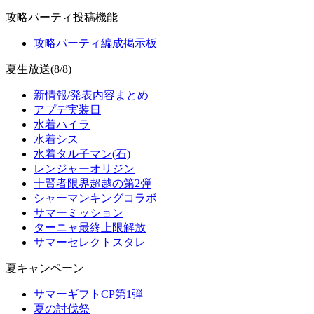
攻略パーティ投稿機能
攻略パーティ編成掲示板
夏生放送(8/8)
新情報/発表内容まとめ
アプデ実装日
水着ハイラ
水着シス
水着タル子マン(石)
レンジャーオリジン
十賢者限界超越の第2弾
シャーマンキングコラボ
サマーミッション
ターニャ最終上限解放
サマーセレクトスタレ
夏キャンペーン
サマーギフトCP第1弾
夏の討伐祭