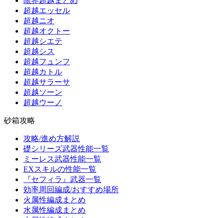
限界超越まとめ
超越エッセル
超越ニオ
超越オクトー
超越シエテ
超越シス
超越フュンフ
超越カトル
超越サラーサ
超越ソーン
超越ウーノ
砂箱攻略
攻略/進め方解説
礎シリーズ武器性能一覧
ミーレス武器性能一覧
EXスキルの性能一覧
『セフィラ』武器一覧
効率周回編成/おすすめ場所
火属性編成まとめ
水属性編成まとめ