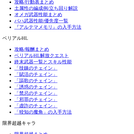
攻略/行動表まとめ
土属性の編成例/立ち回り解説
オメガ武器性能まとめ
バハ武器性能/優先度一覧
『アルテマメモリ』の入手方法
ベリアルHL
攻略/報酬まとめ
ベリアルHL解放クエスト
終末武器一覧とスキル性能
「技錬のチェイン」
「賦活のチェイン」
「謳歌のチェイン」
「誘惑のチェイン」
「禁忌のチェイン」
「邪罪のチェイン」
「虚詐のチェイン」
「狡知の魔角」の入手方法
限界超越キャラ