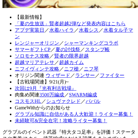
【最新情報】
「夏の生放送」賢者超越2弾など発表内容はこちら
アプデ実装日
／
水着ハイラ
／
水着シス
／
水着タル子マ
ン
レンジャーオリジン
／
シャーマンキングコラボ
サマーギフトCP
／
夏の討伐祭
／
スタンプ帳
ソロモナス攻略
／
賢者の限界超越
超越マリアテレサ
／
超越カイム
ニフイヴィンテ攻略
／
ニフ槍
／
ニフ琴
オリジン関連
ウィザード
／
ランサー
／
ファイター
【古戦場関連】9/21(月)~
次回は9月『光有利古戦場』
肉集め関連
3500万編成
／
SWARM編成
コスモスHL
／
シュヴァクレド
／
パパル
GameWithからのお知らせ
グラブル知識に自信がある人大歓迎！ライター募集！
未経験可&完全在宅！攻略ライター募集！
グラブルのイベント武器『特大タコ足串』を評価！ステータ