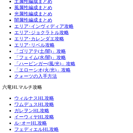
土属性編成まとめ
風属性編成まとめ
光属性編成まとめ
闇属性編成まとめ
エリア･インヴィディア攻略
エリア･ジョクラトル攻略
エリア･カレンダエ攻略
エリア･リベル攻略
「ゴリアテ(土/闇)」攻略
「フェイム(水/闇)」攻略
「ハービンガー(風/光)」攻略
「エローシオ(火/光)」攻略
クォーツの入手方法
六竜HLマルチ攻略
ウィルナスHL攻略
ワムデュスHL攻略
ガレヲンHL攻略
イーウィヤHL攻略
ル･オーHL攻略
フェディエルHL攻略