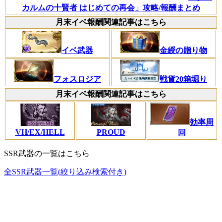
カルムの十賢者 はじめての再会」攻略/報酬まとめ
月末イベ報酬関連記事はこちら
イベ武器
金綬の贈り物
フォスロジア
戦貨20箱堀り
月末イベ報酬関連記事はこちら
効率周
VH/EX/HELL
PROUD
回
SSR武器の一覧はこちら
全SSR武器一覧(絞り込み検索付き)