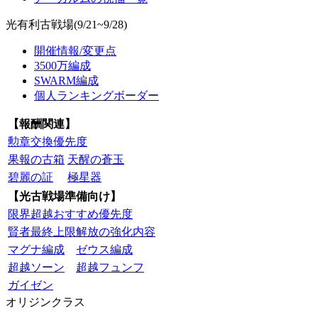
光有利古戦場(9/21~9/28)
開催情報/変更点
3500万編成
SWARM編成
個人ランキングボーダー
【報酬関連】
勲章交換優先度
果報の古箱
天醒の蒼玉
碧麗の証
極星器
【光古戦場準備向け】
限界超越おすすめ優先度
賢者最終上限解放の強化内容
マグナ編成
ゼウス編成
超越ソーン
超越フュンフ
ガイゼン
オリジンクラス