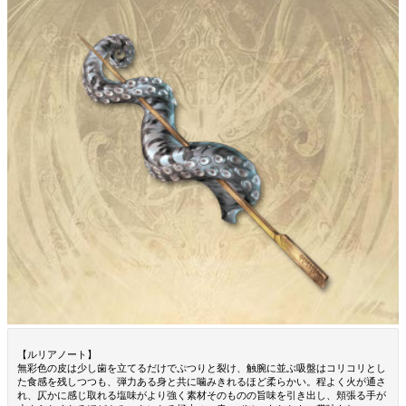
【ルリアノート】
無彩色の皮は少し歯を立てるだけでぷつりと裂け、触腕に並ぶ吸盤はコリコリとし
た食感を残しつつも、弾力ある身と共に噛みきれるほど柔らかい。程よく火が通さ
れ、仄かに感じ取れる塩味がより強く素材そのものの旨味を引き出し、頬張る手が