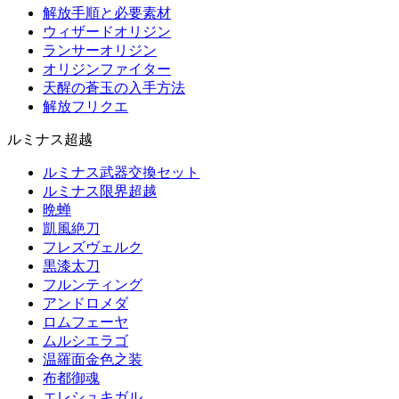
解放手順と必要素材
ウィザードオリジン
ランサーオリジン
オリジンファイター
天醒の蒼玉の入手方法
解放フリクエ
ルミナス超越
ルミナス武器交換セット
ルミナス限界超越
晩蝉
凱風絶刀
フレズヴェルク
黒漆太刀
フルンティング
アンドロメダ
ロムフェーヤ
ムルシエラゴ
温羅面金色之装
布都御魂
エレシュキガル