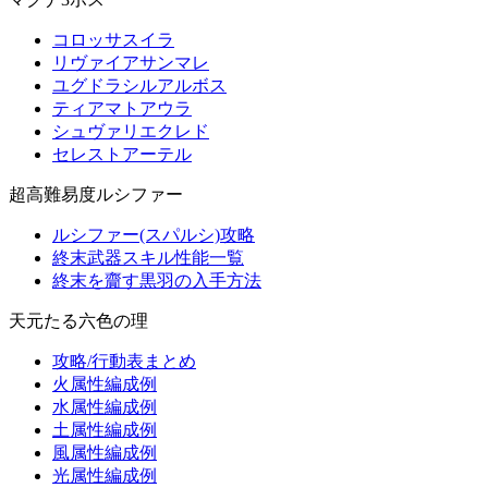
コロッサスイラ
リヴァイアサンマレ
ユグドラシルアルボス
ティアマトアウラ
シュヴァリエクレド
セレストアーテル
超高難易度ルシファー
ルシファー(スパルシ)攻略
終末武器スキル性能一覧
終末を齎す黒羽の入手方法
天元たる六色の理
攻略/行動表まとめ
火属性編成例
水属性編成例
土属性編成例
風属性編成例
光属性編成例