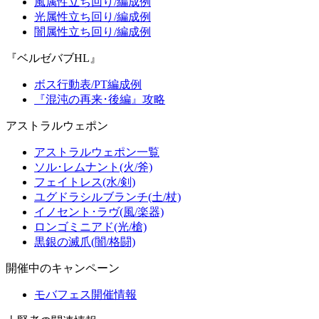
風属性立ち回り/編成例
光属性立ち回り/編成例
闇属性立ち回り/編成例
『ベルゼバブHL』
ボス行動表/PT編成例
『混沌の再来･後編』攻略
アストラルウェポン
アストラルウェポン一覧
ソル･レムナント(火/斧)
フェイトレス(水/剣)
ユグドラシルブランチ(土/杖)
イノセント･ラヴ(風/楽器)
ロンゴミニアド(光/槍)
黒銀の滅爪(闇/格闘)
開催中のキャンペーン
モバフェス開催情報