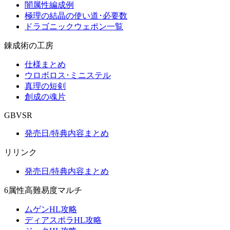
闇属性編成例
極理の結晶の使い道･必要数
ドラゴニックウェポン一覧
錬成術の工房
仕様まとめ
ウロボロス･ミニステル
真理の短剣
創成の魂片
GBVSR
発売日/特典内容まとめ
リリンク
発売日/特典内容まとめ
6属性高難易度マルチ
ムゲンHL攻略
ディアスポラHL攻略