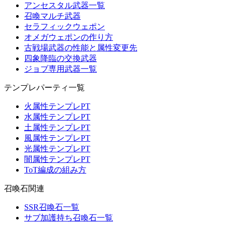
アンセスタル武器一覧
召喚マルチ武器
セラフィックウェポン
オメガウェポンの作り方
古戦場武器の性能と属性変更先
四象降臨の交換武器
ジョブ専用武器一覧
テンプレパーティ一覧
火属性テンプレPT
水属性テンプレPT
土属性テンプレPT
風属性テンプレPT
光属性テンプレPT
闇属性テンプレPT
ToT編成の組み方
召喚石関連
SSR召喚石一覧
サブ加護持ち召喚石一覧