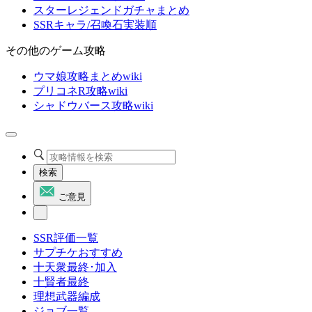
スターレジェンドガチャまとめ
SSRキャラ/召喚石実装順
その他のゲーム攻略
ウマ娘攻略まとめwiki
プリコネR攻略wiki
シャドウバース攻略wiki
検索
ご意見
SSR評価一覧
サプチケおすすめ
十天衆最終･加入
十賢者最終
理想武器編成
ジョブ一覧