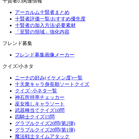
十賢者の関連情報
アーカルム十賢者まとめ
十賢者評価一覧/おすすめ優先度
十賢者の加入方法/必要素材
「至賢の領域」強化内容
フレンド募集
フレンド募集画像メーカー
クイズ/小ネタ
ニーナの好み(イケメン度)一覧
十天衆キャラ身長順ソートクイズ
クイズ･小ネタ一覧
神石所持率チェッカー
巫女推しキャラソート
武器種当てクイズ10問
四騎士クイズ15問
グラブルクイズ20問(第2弾)
グラブルクイズ20問(第1弾)
魔法戦士タイムアタック