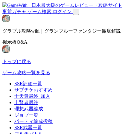
事前ガチャ
ゲーム検索
ログイン
グラブル攻略wiki｜グランブルーファンタジー徹底解説
掲示板Q&A
トップに戻る
ゲーム攻略一覧を見る
SSR評価一覧
サプチケおすすめ
十天衆最終･加入
十賢者最終
理想武器編成
ジョブ一覧
パーティ編成投稿
SSR武器一覧
マルチバトル