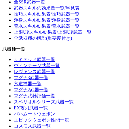
全SSR武器一覧
武器スキルの効果量一覧/早見表
技巧スキル効果表/技巧武器一覧
渾身スキル効果表/渾身武器一覧
背水スキル効果表/背水武器一覧
上限UPスキル効果表/上限UP武器一覧
全武器種の解説(重要度付き)
武器種一覧
リミテッド武器一覧
ヴィンテージ武器一覧
レヴァンス武器一覧
マグナ3武器一覧
六道神器一覧
マグナ2武器一覧
マグナ武器評価一覧
スペリオルシリーズ武器一覧
EX攻刃武器一覧
バハムートウェポン
エピックウェポン性能一覧
コスモス武器一覧