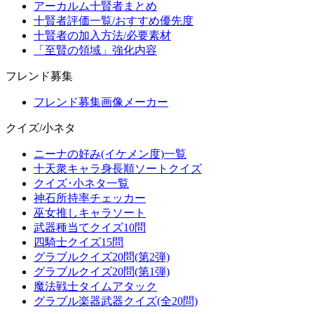
アーカルム十賢者まとめ
十賢者評価一覧/おすすめ優先度
十賢者の加入方法/必要素材
「至賢の領域」強化内容
フレンド募集
フレンド募集画像メーカー
クイズ/小ネタ
ニーナの好み(イケメン度)一覧
十天衆キャラ身長順ソートクイズ
クイズ･小ネタ一覧
神石所持率チェッカー
巫女推しキャラソート
武器種当てクイズ10問
四騎士クイズ15問
グラブルクイズ20問(第2弾)
グラブルクイズ20問(第1弾)
魔法戦士タイムアタック
グラブル楽器武器クイズ(全20問)