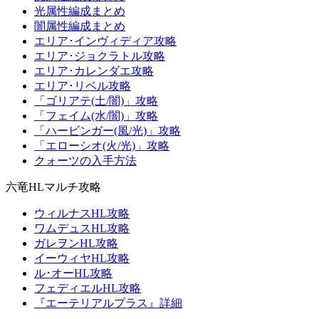
光属性編成まとめ
闇属性編成まとめ
エリア･インヴィディア攻略
エリア･ジョクラトル攻略
エリア･カレンダエ攻略
エリア･リベル攻略
「ゴリアテ(土/闇)」攻略
「フェイム(水/闇)」攻略
「ハービンガー(風/光)」攻略
「エローシオ(火/光)」攻略
クォーツの入手方法
六竜HLマルチ攻略
ウィルナスHL攻略
ワムデュスHL攻略
ガレヲンHL攻略
イーウィヤHL攻略
ル･オーHL攻略
フェディエルHL攻略
『エーテリアルプラス』詳細