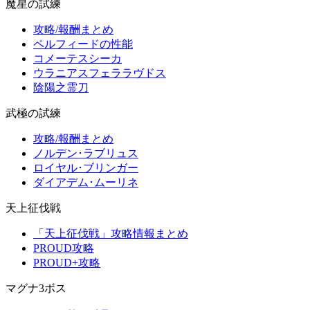
魔星の試練
攻略/報酬まとめ
ペルフィードの性能
コメーテスシーカ
ウラニアスフェララヴドス
陰陽之霊刀
武極の試練
攻略/報酬まとめ
ノルデン･ラブリュス
ロイヤル･ブリンガー
ダイアデム･ムーリネ
天上征伐戦
「天上征伐戦」攻略情報まとめ
PROUD攻略
PROUD+攻略
マグナ3ボス