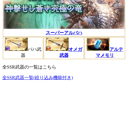
スーパーアルバハ
バハ武
オメガ
アルテ
器
武器
マメモリ
全SSR武器の一覧はこちら
全SSR武器一覧(絞り込み機能付き)