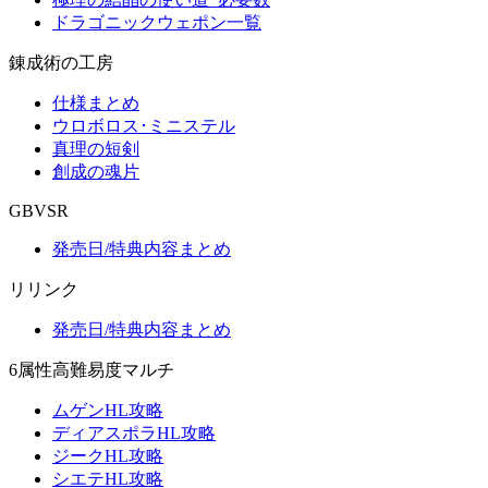
ドラゴニックウェポン一覧
錬成術の工房
仕様まとめ
ウロボロス･ミニステル
真理の短剣
創成の魂片
GBVSR
発売日/特典内容まとめ
リリンク
発売日/特典内容まとめ
6属性高難易度マルチ
ムゲンHL攻略
ディアスポラHL攻略
ジークHL攻略
シエテHL攻略