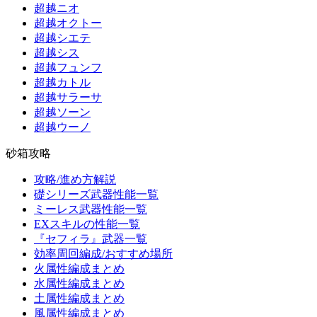
超越ニオ
超越オクトー
超越シエテ
超越シス
超越フュンフ
超越カトル
超越サラーサ
超越ソーン
超越ウーノ
砂箱攻略
攻略/進め方解説
礎シリーズ武器性能一覧
ミーレス武器性能一覧
EXスキルの性能一覧
『セフィラ』武器一覧
効率周回編成/おすすめ場所
火属性編成まとめ
水属性編成まとめ
土属性編成まとめ
風属性編成まとめ