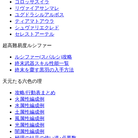
コロッサスイラ
リヴァイアサンマレ
ユグドラシルアルボス
ティアマトアウラ
シュヴァリエクレド
セレストアーテル
超高難易度ルシファー
ルシファー(スパルシ)攻略
終末武器スキル性能一覧
終末を齎す黒羽の入手方法
天元たる六色の理
攻略/行動表まとめ
火属性編成例
水属性編成例
土属性編成例
風属性編成例
光属性編成例
闇属性編成例
極理の結晶の使い道･必要数