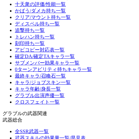
十天衆の評価/性能一覧
かばう/ダメカ持ち一覧
クリア/マウント持ち一覧
ディスペル持ち一覧
追撃持ち一覧
トレハン持ち一覧
刻印持ち一覧
アビコピー対応表一覧
確定DA/確定TAキャラ一覧
サブメンバー効果キャラ一覧
0ターンアビリティ持ちキャラ一覧
最終キャラ/召喚石一覧
キャラ/ジョブスキン一覧
キャラ年齢/身長一覧
グラブル出演声優一覧
クロスフェイト一覧
グラブルの武器関連
武器総合
全SSR武器一覧
武器スキルの効果量一覧/早見表