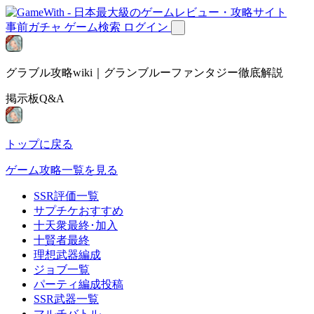
事前ガチャ
ゲーム検索
ログイン
グラブル攻略wiki｜グランブルーファンタジー徹底解説
掲示板Q&A
トップに戻る
ゲーム攻略一覧を見る
SSR評価一覧
サプチケおすすめ
十天衆最終･加入
十賢者最終
理想武器編成
ジョブ一覧
パーティ編成投稿
SSR武器一覧
マルチバトル