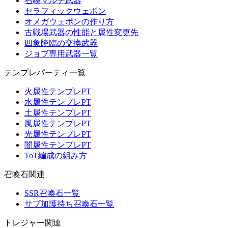
召喚マルチ武器
セラフィックウェポン
オメガウェポンの作り方
古戦場武器の性能と属性変更先
四象降臨の交換武器
ジョブ専用武器一覧
テンプレパーティ一覧
火属性テンプレPT
水属性テンプレPT
土属性テンプレPT
風属性テンプレPT
光属性テンプレPT
闇属性テンプレPT
ToT編成の組み方
召喚石関連
SSR召喚石一覧
サブ加護持ち召喚石一覧
トレジャー関連