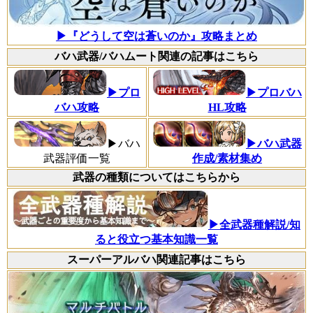
▶『どうして空は蒼いのか』攻略まとめ
バハ武器/バハムート関連の記事はこちら
▶プロ
▶プロバハ
バハ攻略
HL攻略
▶バハ
▶バハ武器
武器評価一覧
作成/素材集め
武器の種類についてはこちらから
▶全武器種解説/知
ると役立つ基本知識一覧
スーパーアルバハ関連記事はこちら