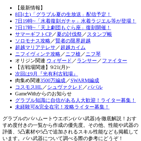
【最新情報】
8日(土)「グラブル夏の生放送」配信予定！
7日19時~「水着復刻ガチャ」水着ラジエル等が登場！
7日17時~「天上劇団もぐら座」復刻開催！
サマーギフトCP
／
夏の討伐祭
／
スタンプ帳
ソロモナス攻略
／
賢者の限界超越
超越マリアテレサ
／
超越カイム
ニフイヴィンテ攻略
／
ニフ槍
／
ニフ琴
オリジン関連
ウィザード
／
ランサー
／
ファイター
【古戦場関連】9/21(月)~
次回は9月『光有利古戦場』
肉集め関連
3500万編成
／
SWARM編成
コスモスHL
／
シュヴァクレド
／
パパル
GameWithからのお知らせ
グラブル知識に自信がある人大歓迎！ライター募集！
未経験可&完全在宅！攻略ライター募集！
グラブルのバハムートウエポン(バハ武器)を徹底解説！おす
すめ度付きの一覧から作成の優先度。その他、性能や武器の
評価、5凸素材や5凸で追加されるスキル性能なども掲載して
います。バハ武器について調べる際の参考にどうぞ！