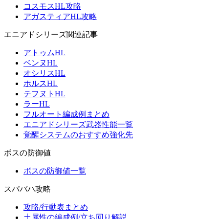
コスモスHL攻略
アガスティアHL攻略
エニアドシリーズ関連記事
アトゥムHL
ベンヌHL
オシリスHL
ホルスHL
テフヌトHL
ラーHL
フルオート編成例まとめ
エニアドシリーズ武器性能一覧
覚醒システムのおすすめ強化先
ボスの防御値
ボスの防御値一覧
スパバハ攻略
攻略/行動表まとめ
土属性の編成例/立ち回り解説