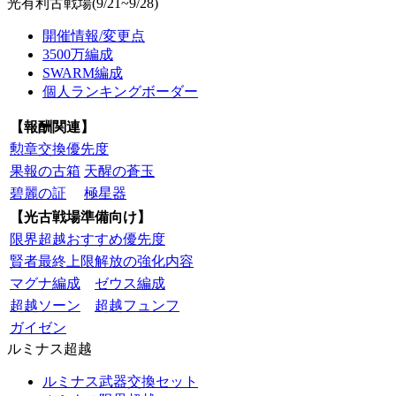
光有利古戦場(9/21~9/28)
開催情報/変更点
3500万編成
SWARM編成
個人ランキングボーダー
【報酬関連】
勲章交換優先度
果報の古箱
天醒の蒼玉
碧麗の証
極星器
【光古戦場準備向け】
限界超越おすすめ優先度
賢者最終上限解放の強化内容
マグナ編成
ゼウス編成
超越ソーン
超越フュンフ
ガイゼン
ルミナス超越
ルミナス武器交換セット