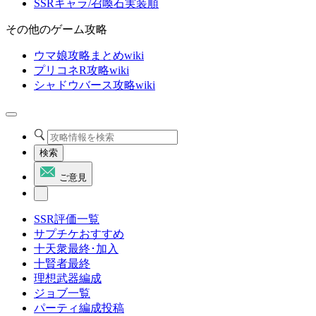
SSRキャラ/召喚石実装順
その他のゲーム攻略
ウマ娘攻略まとめwiki
プリコネR攻略wiki
シャドウバース攻略wiki
検索
ご意見
SSR評価一覧
サプチケおすすめ
十天衆最終･加入
十賢者最終
理想武器編成
ジョブ一覧
パーティ編成投稿