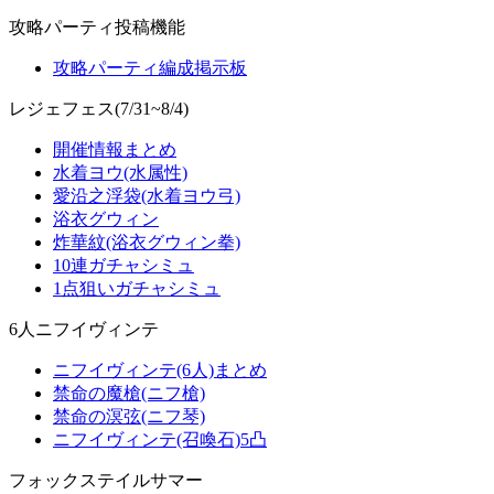
攻略パーティ投稿機能
攻略パーティ編成掲示板
レジェフェス(7/31~8/4)
開催情報まとめ
水着ヨウ(水属性)
愛沿之浮袋(水着ヨウ弓)
浴衣グウィン
炸華紋(浴衣グウィン拳)
10連ガチャシミュ
1点狙いガチャシミュ
6人ニフイヴィンテ
ニフイヴィンテ(6人)まとめ
禁命の魔槍(ニフ槍)
禁命の溟弦(ニフ琴)
ニフイヴィンテ(召喚石)5凸
フォックステイルサマー