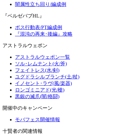
闇属性立ち回り/編成例
『ベルゼバブHL』
ボス行動表/PT編成例
『混沌の再来･後編』攻略
アストラルウェポン
アストラルウェポン一覧
ソル･レムナント(火/斧)
フェイトレス(水/剣)
ユグドラシルブランチ(土/杖)
イノセント･ラヴ(風/楽器)
ロンゴミニアド(光/槍)
黒銀の滅爪(闇/格闘)
開催中のキャンペーン
モバフェス開催情報
十賢者の関連情報