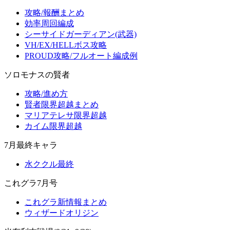
攻略/報酬まとめ
効率周回編成
シーサイドガーディアン(武器)
VH/EX/HELLボス攻略
PROUD攻略/フルオート編成例
ソロモナスの賢者
攻略/進め方
賢者限界超越まとめ
マリアテレサ限界超越
カイム限界超越
7月最終キャラ
水ククル最終
これグラ7月号
これグラ新情報まとめ
ウィザードオリジン