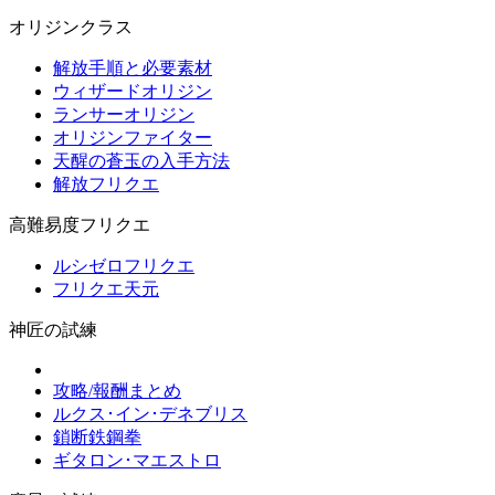
オリジンクラス
解放手順と必要素材
ウィザードオリジン
ランサーオリジン
オリジンファイター
天醒の蒼玉の入手方法
解放フリクエ
高難易度フリクエ
ルシゼロフリクエ
フリクエ天元
神匠の試練
攻略/報酬まとめ
ルクス･イン･デネブリス
鎖断鉄鋼拳
ギタロン･マエストロ