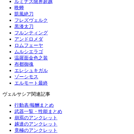
ルミナス限界超越
晩蝉
凱風絶刀
フレズヴェルク
黒漆太刀
フルンティング
アンドロメダ
ロムフェーヤ
ムルシエラゴ
温羅面金色之装
布都御魂
エレシュキガル
ゾーシモス
エルモート最終
ヴェルサシア関連記事
行動表/報酬まとめ
武器一覧・性能まとめ
崩焉のアンクレット
越達のアンクレット
竟極のアンクレット