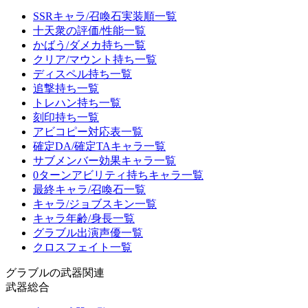
SSRキャラ/召喚石実装順一覧
十天衆の評価/性能一覧
かばう/ダメカ持ち一覧
クリア/マウント持ち一覧
ディスペル持ち一覧
追撃持ち一覧
トレハン持ち一覧
刻印持ち一覧
アビコピー対応表一覧
確定DA/確定TAキャラ一覧
サブメンバー効果キャラ一覧
0ターンアビリティ持ちキャラ一覧
最終キャラ/召喚石一覧
キャラ/ジョブスキン一覧
キャラ年齢/身長一覧
グラブル出演声優一覧
クロスフェイト一覧
グラブルの武器関連
武器総合