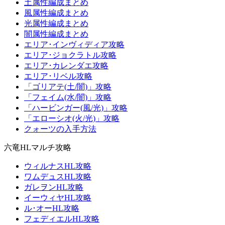
土属性編成まとめ
風属性編成まとめ
光属性編成まとめ
闇属性編成まとめ
エリア･インヴィディア攻略
エリア･ジョクラトル攻略
エリア･カレンダエ攻略
エリア･リベル攻略
「ゴリアテ(土/闇)」攻略
「フェイム(水/闇)」攻略
「ハービンガー(風/光)」攻略
「エローシオ(火/光)」攻略
クォーツの入手方法
六竜HLマルチ攻略
ウィルナスHL攻略
ワムデュスHL攻略
ガレヲンHL攻略
イーウィヤHL攻略
ル･オーHL攻略
フェディエルHL攻略