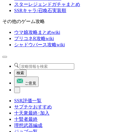
スターレジェンドガチャまとめ
SSRキャラ/召喚石実装順
その他のゲーム攻略
ウマ娘攻略まとめwiki
プリコネR攻略wiki
シャドウバース攻略wiki
検索
ご意見
SSR評価一覧
サプチケおすすめ
十天衆最終･加入
十賢者最終
理想武器編成
ジョブ一覧