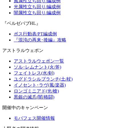
風属性立ち回り/編成例
光属性立ち回り/編成例
闇属性立ち回り/編成例
『ベルゼバブHL』
ボス行動表/PT編成例
『混沌の再来･後編』攻略
アストラルウェポン
アストラルウェポン一覧
ソル･レムナント(火/斧)
フェイトレス(水/剣)
ユグドラシルブランチ(土/杖)
イノセント･ラヴ(風/楽器)
ロンゴミニアド(光/槍)
黒銀の滅爪(闇/格闘)
開催中のキャンペーン
モバフェス開催情報