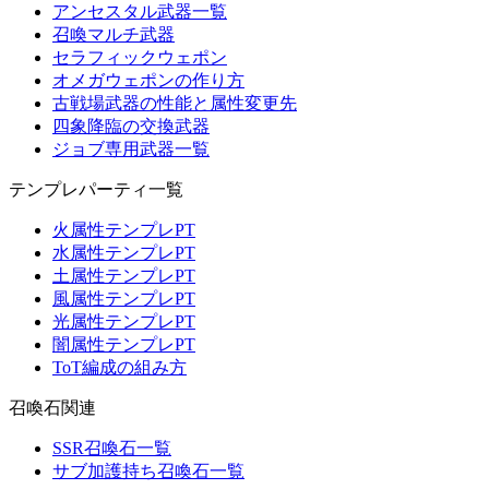
アンセスタル武器一覧
召喚マルチ武器
セラフィックウェポン
オメガウェポンの作り方
古戦場武器の性能と属性変更先
四象降臨の交換武器
ジョブ専用武器一覧
テンプレパーティ一覧
火属性テンプレPT
水属性テンプレPT
土属性テンプレPT
風属性テンプレPT
光属性テンプレPT
闇属性テンプレPT
ToT編成の組み方
召喚石関連
SSR召喚石一覧
サブ加護持ち召喚石一覧