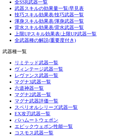
全SSR武器一覧
武器スキルの効果量一覧/早見表
技巧スキル効果表/技巧武器一覧
渾身スキル効果表/渾身武器一覧
背水スキル効果表/背水武器一覧
上限UPスキル効果表/上限UP武器一覧
全武器種の解説(重要度付き)
武器種一覧
リミテッド武器一覧
ヴィンテージ武器一覧
レヴァンス武器一覧
マグナ3武器一覧
六道神器一覧
マグナ2武器一覧
マグナ武器評価一覧
スペリオルシリーズ武器一覧
EX攻刃武器一覧
バハムートウェポン
エピックウェポン性能一覧
コスモス武器一覧