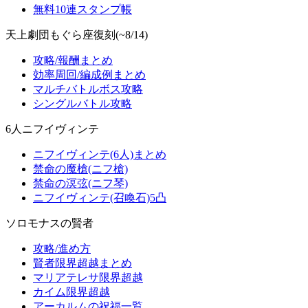
無料10連スタンプ帳
天上劇団もぐら座復刻(~8/14)
攻略/報酬まとめ
効率周回/編成例まとめ
マルチバトルボス攻略
シングルバトル攻略
6人ニフイヴィンテ
ニフイヴィンテ(6人)まとめ
禁命の魔槍(ニフ槍)
禁命の溟弦(ニフ琴)
ニフイヴィンテ(召喚石)5凸
ソロモナスの賢者
攻略/進め方
賢者限界超越まとめ
マリアテレサ限界超越
カイム限界超越
アーカルムの祝福一覧