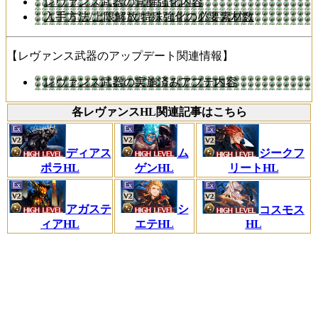
レヴァンス武器の覚醒強化内容
入手方法/上限解放/特殊強化の必要素材数
【レヴァンス武器のアップデート関連情報】
レヴァンス武器の実施済みアプデ内容
各レヴァンスHL関連記事はこちら
ディアス
ム
ジークフ
ポラHL
ゲンHL
リートHL
アガステ
シ
コスモス
ィアHL
エテHL
HL