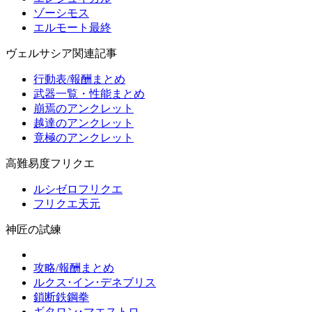
ゾーシモス
エルモート最終
ヴェルサシア関連記事
行動表/報酬まとめ
武器一覧・性能まとめ
崩焉のアンクレット
越達のアンクレット
竟極のアンクレット
高難易度フリクエ
ルシゼロフリクエ
フリクエ天元
神匠の試練
攻略/報酬まとめ
ルクス･イン･デネブリス
鎖断鉄鋼拳
ギタロン･マエストロ