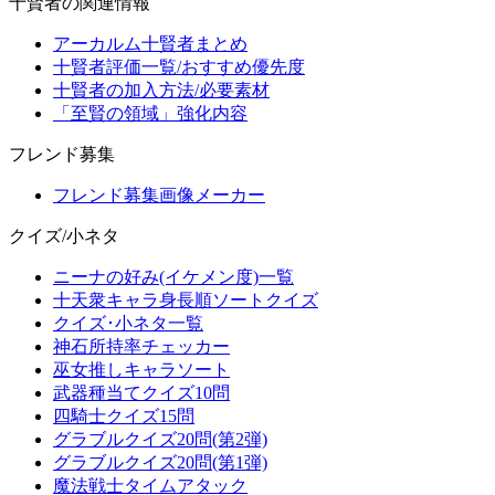
十賢者の関連情報
アーカルム十賢者まとめ
十賢者評価一覧/おすすめ優先度
十賢者の加入方法/必要素材
「至賢の領域」強化内容
フレンド募集
フレンド募集画像メーカー
クイズ/小ネタ
ニーナの好み(イケメン度)一覧
十天衆キャラ身長順ソートクイズ
クイズ･小ネタ一覧
神石所持率チェッカー
巫女推しキャラソート
武器種当てクイズ10問
四騎士クイズ15問
グラブルクイズ20問(第2弾)
グラブルクイズ20問(第1弾)
魔法戦士タイムアタック