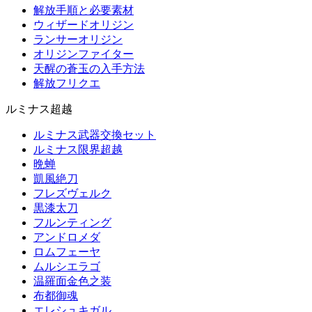
解放手順と必要素材
ウィザードオリジン
ランサーオリジン
オリジンファイター
天醒の蒼玉の入手方法
解放フリクエ
ルミナス超越
ルミナス武器交換セット
ルミナス限界超越
晩蝉
凱風絶刀
フレズヴェルク
黒漆太刀
フルンティング
アンドロメダ
ロムフェーヤ
ムルシエラゴ
温羅面金色之装
布都御魂
エレシュキガル