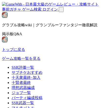
事前ガチャ
ゲーム検索
ログイン
グラブル攻略wiki｜グランブルーファンタジー徹底解説
掲示板Q&A
トップに戻る
ゲーム攻略一覧を見る
SSR評価一覧
サプチケおすすめ
十天衆最終･加入
十賢者最終
理想武器編成
ジョブ一覧
パーティ編成投稿
SSR武器一覧
マルチバトル