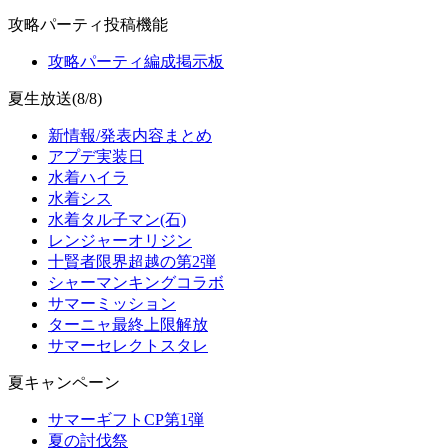
攻略パーティ投稿機能
攻略パーティ編成掲示板
夏生放送(8/8)
新情報/発表内容まとめ
アプデ実装日
水着ハイラ
水着シス
水着タル子マン(石)
レンジャーオリジン
十賢者限界超越の第2弾
シャーマンキングコラボ
サマーミッション
ターニャ最終上限解放
サマーセレクトスタレ
夏キャンペーン
サマーギフトCP第1弾
夏の討伐祭