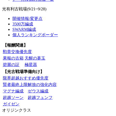
光有利古戦場(9/21~9/28)
開催情報/変更点
3500万編成
SWARM編成
個人ランキングボーダー
【報酬関連】
勲章交換優先度
果報の古箱
天醒の蒼玉
碧麗の証
極星器
【光古戦場準備向け】
限界超越おすすめ優先度
賢者最終上限解放の強化内容
マグナ編成
ゼウス編成
超越ソーン
超越フュンフ
ガイゼン
オリジンクラス