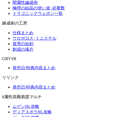
闇属性編成例
極理の結晶の使い道･必要数
ドラゴニックウェポン一覧
錬成術の工房
仕様まとめ
ウロボロス･ミニステル
真理の短剣
創成の魂片
GBVSR
発売日/特典内容まとめ
リリンク
発売日/特典内容まとめ
6属性高難易度マルチ
ムゲンHL攻略
ディアスポラHL攻略