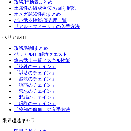
攻略/行動表まとめ
土属性の編成例/立ち回り解説
オメガ武器性能まとめ
バハ武器性能/優先度一覧
『アルテマメモリ』の入手方法
ベリアルHL
攻略/報酬まとめ
ベリアルHL解放クエスト
終末武器一覧とスキル性能
「技錬のチェイン」
「賦活のチェイン」
「謳歌のチェイン」
「誘惑のチェイン」
「禁忌のチェイン」
「邪罪のチェイン」
「虚詐のチェイン」
「狡知の魔角」の入手方法
限界超越キャラ