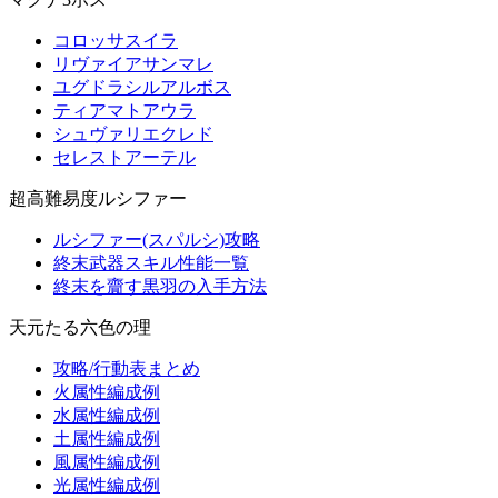
コロッサスイラ
リヴァイアサンマレ
ユグドラシルアルボス
ティアマトアウラ
シュヴァリエクレド
セレストアーテル
超高難易度ルシファー
ルシファー(スパルシ)攻略
終末武器スキル性能一覧
終末を齎す黒羽の入手方法
天元たる六色の理
攻略/行動表まとめ
火属性編成例
水属性編成例
土属性編成例
風属性編成例
光属性編成例