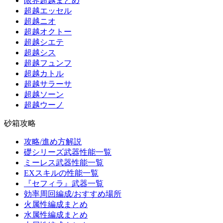
限界超越まとめ
超越エッセル
超越ニオ
超越オクトー
超越シエテ
超越シス
超越フュンフ
超越カトル
超越サラーサ
超越ソーン
超越ウーノ
砂箱攻略
攻略/進め方解説
礎シリーズ武器性能一覧
ミーレス武器性能一覧
EXスキルの性能一覧
『セフィラ』武器一覧
効率周回編成/おすすめ場所
火属性編成まとめ
水属性編成まとめ