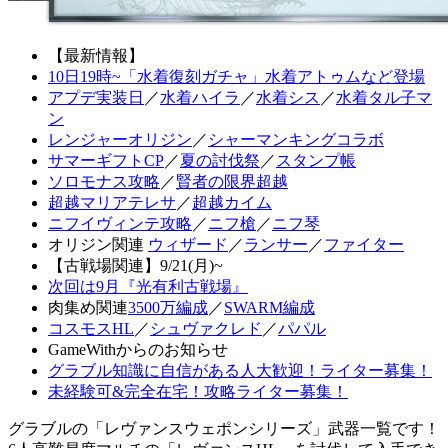
【最新情報】
10日19時~「水着復刻ガチャ」水着アトゥムなど登場
アプデ実装日
／
水着ハイラ
／
水着シス
／
水着タル子マ
ン
レンジャーオリジン
／
シャーマンキングコラボ
サマーギフトCP
／
夏の討伐祭
／
スタンプ帳
ソロモナス攻略
／
賢者の限界超越
超越マリアテレサ
／
超越カイム
ニフイヴィンテ攻略
／
ニフ槍
／
ニフ琴
オリジン関連
ウィザード
／
ランサー
／
ファイター
【古戦場関連】9/21(月)~
次回は9月『光有利古戦場』
肉集め関連
3500万編成
／
SWARM編成
コスモスHL
／
シュヴァクレド
／
パパル
GameWithからのお知らせ
グラブル知識に自信がある人大歓迎！ライター募集！
未経験可&完全在宅！攻略ライター募集！
グラブルの「レヴァンスウェポンシリーズ」武器一覧です！