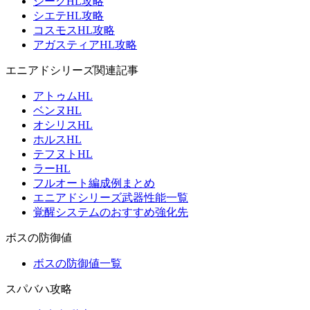
ジークHL攻略
シエテHL攻略
コスモスHL攻略
アガスティアHL攻略
エニアドシリーズ関連記事
アトゥムHL
ベンヌHL
オシリスHL
ホルスHL
テフヌトHL
ラーHL
フルオート編成例まとめ
エニアドシリーズ武器性能一覧
覚醒システムのおすすめ強化先
ボスの防御値
ボスの防御値一覧
スパバハ攻略