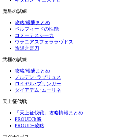
魔星の試練
攻略/報酬まとめ
ペルフィードの性能
コメーテスシーカ
ウラニアスフェララヴドス
陰陽之霊刀
武極の試練
攻略/報酬まとめ
ノルデン･ラブリュス
ロイヤル･ブリンガー
ダイアデム･ムーリネ
天上征伐戦
「天上征伐戦」攻略情報まとめ
PROUD攻略
PROUD+攻略
マグナ3ボス