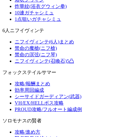
炸華紋(浴衣グウィン拳)
10連ガチャシミュ
1点狙いガチャシミュ
6人ニフイヴィンテ
ニフイヴィンテ(6人)まとめ
禁命の魔槍(ニフ槍)
禁命の溟弦(ニフ琴)
ニフイヴィンテ(召喚石)5凸
フォックステイルサマー
攻略/報酬まとめ
効率周回編成
シーサイドガーディアン(武器)
VH/EX/HELLボス攻略
PROUD攻略/フルオート編成例
ソロモナスの賢者
攻略/進め方