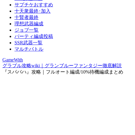
サプチケおすすめ
十天衆最終･加入
十賢者最終
理想武器編成
ジョブ一覧
パーティ編成投稿
SSR武器一覧
マルチバトル
GameWith
グラブル攻略wiki｜グランブルーファンタジー徹底解説
『スパバハ』攻略｜フルオート編成/10%待機編成まとめ