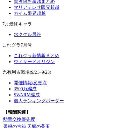
賢者限界超越まとめ
マリアテレサ限界超越
カイム限界超越
7月最終キャラ
水ククル最終
これグラ7月号
これグラ新情報まとめ
ウィザードオリジン
光有利古戦場(9/21~9/28)
開催情報/変更点
3500万編成
SWARM編成
個人ランキングボーダー
【報酬関連】
勲章交換優先度
果報の古箱
天醒の蒼玉