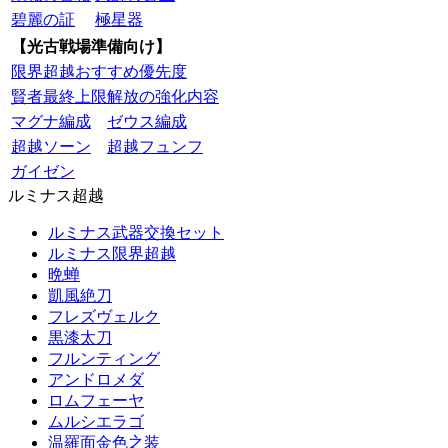
碧麗の証
極星器
【光古戦場準備向け】
限界超越おすすめ優先度
賢者最終上限解放の強化内容
マグナ編成
ゼウス編成
超越ソーン
超越フュンフ
ガイゼン
ルミナス超越
ルミナス武器交換セット
ルミナス限界超越
晩蝉
凱風絶刀
フレズヴェルク
黒漆太刀
フルンティング
アンドロメダ
ロムフェーヤ
ムルシエラゴ
温羅面金色之装