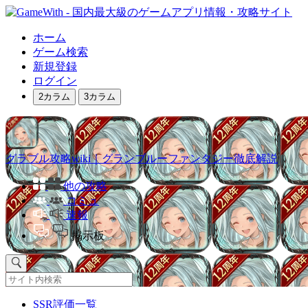
ホーム
ゲーム検索
新規登録
ログイン
2カラム
3カラム
グラブル攻略wiki｜グランブルーファンタジー徹底解説
他の攻略
コミュ
速報
掲示板
SSR評価一覧