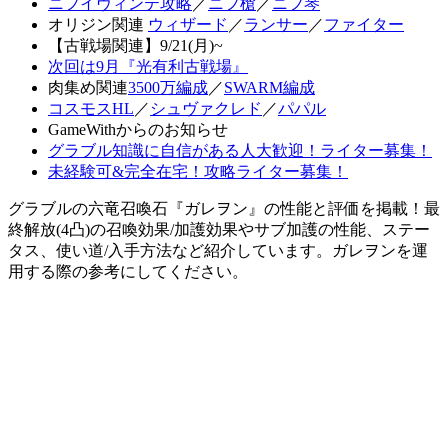
ニフイヴィンテ攻略
／
ニフ槍
／
ニフ琴
オリジン関連
ウィザード
／
ランサー
／
ファイター
【古戦場関連】9/21(月)~
次回は9月『光有利古戦場』
肉集め関連
3500万編成
／
SWARM編成
コスモスHL
／
シュヴァクレド
／
パパル
GameWithからのお知らせ
グラブル知識に自信がある人大歓迎！ライター募集！
未経験可&完全在宅！攻略ライター募集！
グラブルの六竜召喚石『ガレヲン』の性能と評価を掲載！最
終解放(4凸)の召喚効果/加護効果やサブ加護の性能、ステー
タス、使い道/入手方法など紹介しています。ガレヲンを運
用する際の参考にしてください。