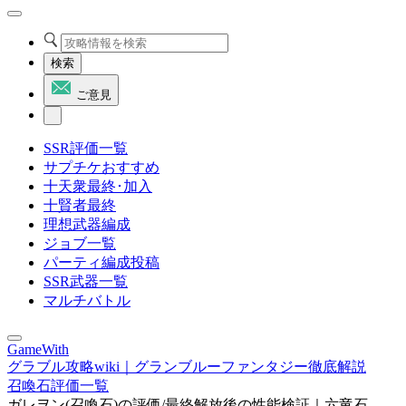
検索
ご意見
SSR評価一覧
サプチケおすすめ
十天衆最終･加入
十賢者最終
理想武器編成
ジョブ一覧
パーティ編成投稿
SSR武器一覧
マルチバトル
GameWith
グラブル攻略wiki｜グランブルーファンタジー徹底解説
召喚石評価一覧
ガレヲン(召喚石)の評価/最終解放後の性能検証｜六竜石