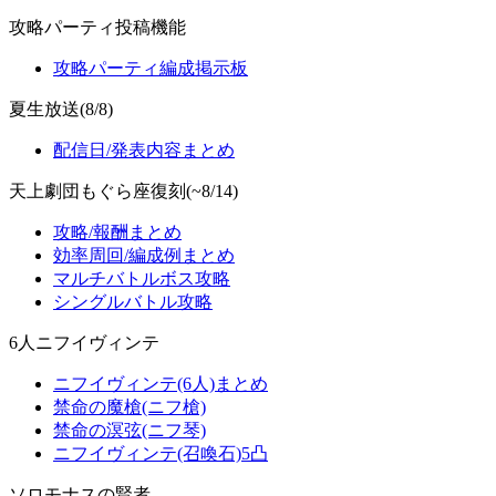
攻略パーティ投稿機能
攻略パーティ編成掲示板
夏生放送(8/8)
配信日/発表内容まとめ
天上劇団もぐら座復刻(~8/14)
攻略/報酬まとめ
効率周回/編成例まとめ
マルチバトルボス攻略
シングルバトル攻略
6人ニフイヴィンテ
ニフイヴィンテ(6人)まとめ
禁命の魔槍(ニフ槍)
禁命の溟弦(ニフ琴)
ニフイヴィンテ(召喚石)5凸
ソロモナスの賢者