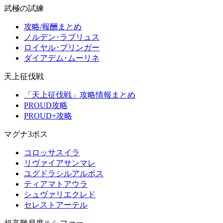
武極の試練
攻略/報酬まとめ
ノルデン･ラブリュス
ロイヤル･ブリンガー
ダイアデム･ムーリネ
天上征伐戦
「天上征伐戦」攻略情報まとめ
PROUD攻略
PROUD+攻略
マグナ3ボス
コロッサスイラ
リヴァイアサンマレ
ユグドラシルアルボス
ティアマトアウラ
シュヴァリエクレド
セレストアーテル