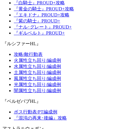
『白騎士』PROUD+攻略
『黄金の騎士』PROUD+攻略
『エキドナ』PROUD+攻略
『紫の騎士』PROUD+
『ナル･グレート』PROUD+
『ギルベルト』PROUD+
『ルシファーHL』
攻略/敵行動表
火属性立ち回り/編成例
水属性立ち回り/編成例
土属性立ち回り/編成例
風属性立ち回り/編成例
光属性立ち回り/編成例
闇属性立ち回り/編成例
『ベルゼバブHL』
ボス行動表/PT編成例
『混沌の再来･後編』攻略
アストラルウェポン