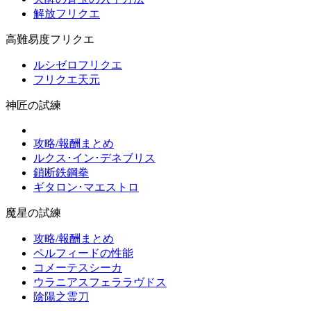
解放フリクエ
高難易度フリクエ
ルシゼロフリクエ
フリクエ天元
神匠の試練
攻略/報酬まとめ
ルクス･イン･デネブリス
鎖断鉄鋼拳
ギタロン･マエストロ
魔星の試練
攻略/報酬まとめ
ペルフィードの性能
コメーテスシーカ
ウラニアスフェララヴドス
陰陽之霊刀