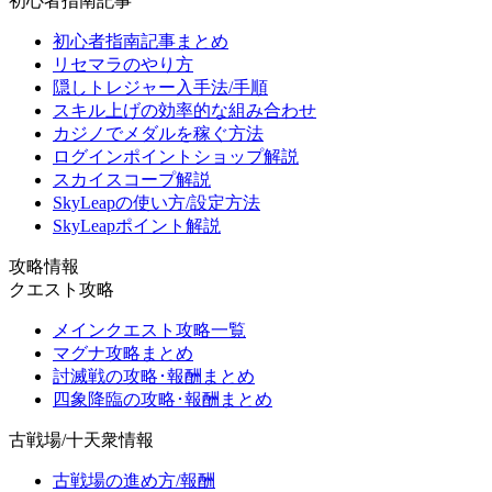
初心者指南記事
初心者指南記事まとめ
リセマラのやり方
隠しトレジャー入手法/手順
スキル上げの効率的な組み合わせ
カジノでメダルを稼ぐ方法
ログインポイントショップ解説
スカイスコープ解説
SkyLeapの使い方/設定方法
SkyLeapポイント解説
攻略情報
クエスト攻略
メインクエスト攻略一覧
マグナ攻略まとめ
討滅戦の攻略･報酬まとめ
四象降臨の攻略･報酬まとめ
古戦場/十天衆情報
古戦場の進め方/報酬