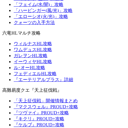
「フェイム(水/闇)」攻略
「ハービンガー(風/光)」攻略
「エローシオ(火/光)」攻略
クォーツの入手方法
六竜HLマルチ攻略
ウィルナスHL攻略
ワムデュスHL攻略
ガレヲンHL攻略
イーウィヤHL攻略
ル･オーHL攻略
フェディエルHL攻略
『エーテリアルプラス』詳細
高難易度クエ『天上征伐戦』
「天上征伐戦」開催情報まとめ
『マクスウェル』PROUD+攻略
『ツヴァイ』PROUD+攻略
『キクリ』PROUD+攻略
『ケルブ』PROUD+攻略