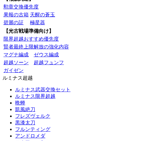
勲章交換優先度
果報の古箱
天醒の蒼玉
碧麗の証
極星器
【光古戦場準備向け】
限界超越おすすめ優先度
賢者最終上限解放の強化内容
マグナ編成
ゼウス編成
超越ソーン
超越フュンフ
ガイゼン
ルミナス超越
ルミナス武器交換セット
ルミナス限界超越
晩蝉
凱風絶刀
フレズヴェルク
黒漆太刀
フルンティング
アンドロメダ