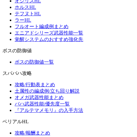
オシリスHL
ホルスHL
テフヌトHL
ラーHL
フルオート編成例まとめ
エニアドシリーズ武器性能一覧
覚醒システムのおすすめ強化先
ボスの防御値
ボスの防御値一覧
スパバハ攻略
攻略/行動表まとめ
土属性の編成例/立ち回り解説
オメガ武器性能まとめ
バハ武器性能/優先度一覧
『アルテマメモリ』の入手方法
ベリアルHL
攻略/報酬まとめ