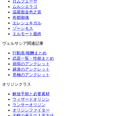
ロムフェーヤ
ムルシエラゴ
温羅面金色之装
布都御魂
エレシュキガル
ゾーシモス
エルモート最終
ヴェルサシア関連記事
行動表/報酬まとめ
武器一覧・性能まとめ
崩焉のアンクレット
越達のアンクレット
竟極のアンクレット
オリジンクラス
解放手順と必要素材
ウィザードオリジン
ランサーオリジン
オリジンファイター
天醒の蒼玉の入手方法