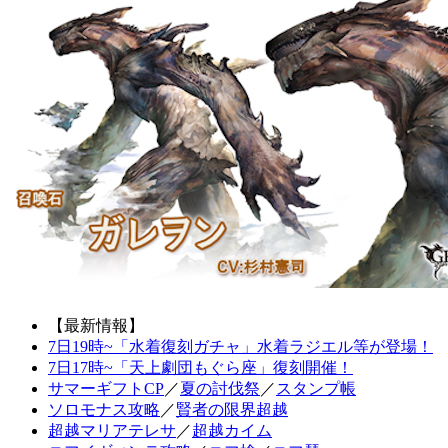
【最新情報】
7日19時~「水着復刻ガチャ」水着ラジエル等が登場！
7日17時~「天上劇団もぐら座」復刻開催！
サマーギフトCP
／
夏の討伐祭
／
スタンプ帳
ソロモナス攻略
／
賢者の限界超越
超越マリアテレサ
／
超越カイム