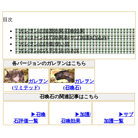
目次
ガレヲンの加護効果/召喚効果
ティターン技巧効果表(サブ加護4凸込み)
ガレヲンの評価/使い道
ガレヲンの入手方法/小ネタ
各バージョンのガレヲンはこちら
ガレヲン
ガレヲン
(リミテッド)
(召喚石)
召喚石の関連記事はこちら
▶召喚
▶加護/
▶サブ
石評価一覧
召喚効果
加護一覧