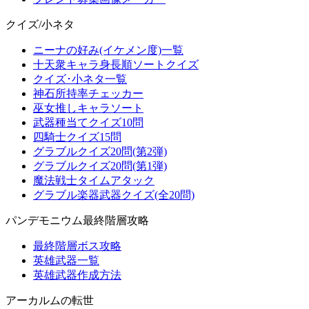
クイズ/小ネタ
ニーナの好み(イケメン度)一覧
十天衆キャラ身長順ソートクイズ
クイズ･小ネタ一覧
神石所持率チェッカー
巫女推しキャラソート
武器種当てクイズ10問
四騎士クイズ15問
グラブルクイズ20問(第2弾)
グラブルクイズ20問(第1弾)
魔法戦士タイムアタック
グラブル楽器武器クイズ(全20問)
パンデモニウム最終階層攻略
最終階層ボス攻略
英雄武器一覧
英雄武器作成方法
アーカルムの転世