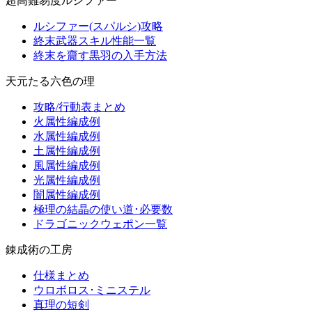
超高難易度ルシファー
ルシファー(スパルシ)攻略
終末武器スキル性能一覧
終末を齎す黒羽の入手方法
天元たる六色の理
攻略/行動表まとめ
火属性編成例
水属性編成例
土属性編成例
風属性編成例
光属性編成例
闇属性編成例
極理の結晶の使い道･必要数
ドラゴニックウェポン一覧
錬成術の工房
仕様まとめ
ウロボロス･ミニステル
真理の短剣