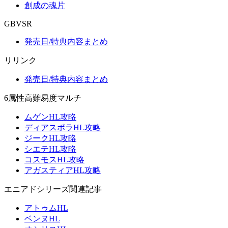
創成の魂片
GBVSR
発売日/特典内容まとめ
リリンク
発売日/特典内容まとめ
6属性高難易度マルチ
ムゲンHL攻略
ディアスポラHL攻略
ジークHL攻略
シエテHL攻略
コスモスHL攻略
アガスティアHL攻略
エニアドシリーズ関連記事
アトゥムHL
ベンヌHL