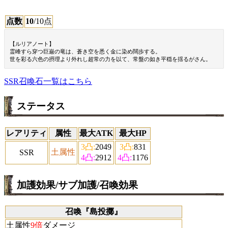
点数
10
/10点
【ルリアノート】
霊峰すら穿つ巨巌の竜は、蒼き空を悉く金に染め闊歩する。
世を彩る六色の摂理より外れし超常の力を以て、常盤の如き平穏を揺るがさん。
SSR召喚石一覧はこちら
ステータス
レアリティ
属性
最大ATK
最大HP
3凸:
2049
3凸:
831
土属性
SSR
4凸:
2912
4凸:
1176
加護効果/サブ加護/召喚効果
召喚『島投擲』
土属性
9倍
ダメージ