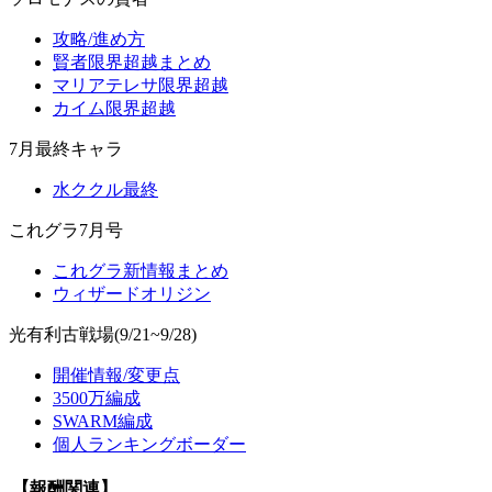
攻略/進め方
賢者限界超越まとめ
マリアテレサ限界超越
カイム限界超越
7月最終キャラ
水ククル最終
これグラ7月号
これグラ新情報まとめ
ウィザードオリジン
光有利古戦場(9/21~9/28)
開催情報/変更点
3500万編成
SWARM編成
個人ランキングボーダー
【報酬関連】