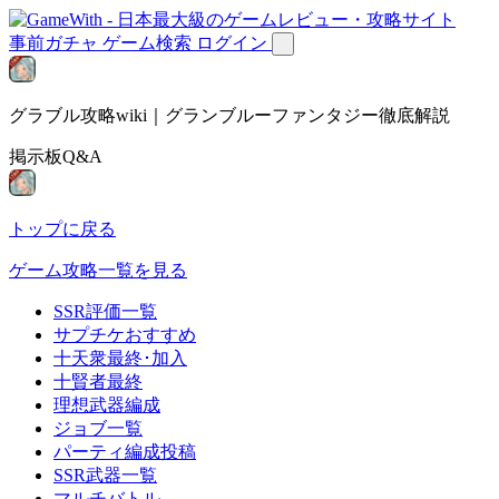
事前ガチャ
ゲーム検索
ログイン
グラブル攻略wiki｜グランブルーファンタジー徹底解説
掲示板Q&A
トップに戻る
ゲーム攻略一覧を見る
SSR評価一覧
サプチケおすすめ
十天衆最終･加入
十賢者最終
理想武器編成
ジョブ一覧
パーティ編成投稿
SSR武器一覧
マルチバトル