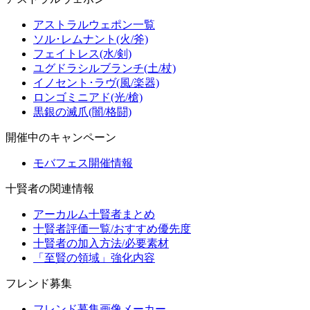
アストラルウェポン一覧
ソル･レムナント(火/斧)
フェイトレス(水/剣)
ユグドラシルブランチ(土/杖)
イノセント･ラヴ(風/楽器)
ロンゴミニアド(光/槍)
黒銀の滅爪(闇/格闘)
開催中のキャンペーン
モバフェス開催情報
十賢者の関連情報
アーカルム十賢者まとめ
十賢者評価一覧/おすすめ優先度
十賢者の加入方法/必要素材
「至賢の領域」強化内容
フレンド募集
フレンド募集画像メーカー