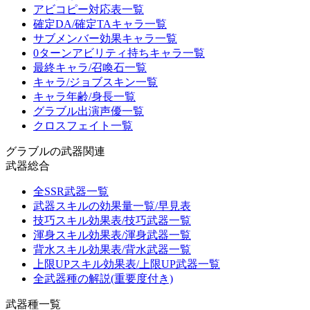
アビコピー対応表一覧
確定DA/確定TAキャラ一覧
サブメンバー効果キャラ一覧
0ターンアビリティ持ちキャラ一覧
最終キャラ/召喚石一覧
キャラ/ジョブスキン一覧
キャラ年齢/身長一覧
グラブル出演声優一覧
クロスフェイト一覧
グラブルの武器関連
武器総合
全SSR武器一覧
武器スキルの効果量一覧/早見表
技巧スキル効果表/技巧武器一覧
渾身スキル効果表/渾身武器一覧
背水スキル効果表/背水武器一覧
上限UPスキル効果表/上限UP武器一覧
全武器種の解説(重要度付き)
武器種一覧