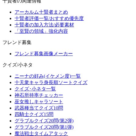
十賢者の関連情報
アーカルム十賢者まとめ
十賢者評価一覧/おすすめ優先度
十賢者の加入方法/必要素材
「至賢の領域」強化内容
フレンド募集
フレンド募集画像メーカー
クイズ/小ネタ
ニーナの好み(イケメン度)一覧
十天衆キャラ身長順ソートクイズ
クイズ･小ネタ一覧
神石所持率チェッカー
巫女推しキャラソート
武器種当てクイズ10問
四騎士クイズ15問
グラブルクイズ20問(第2弾)
グラブルクイズ20問(第1弾)
魔法戦士タイムアタック