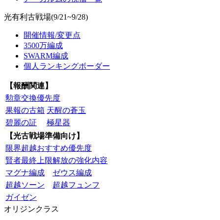
光有利古戦場(9/21~9/28)
開催情報/変更点
3500万編成
SWARM編成
個人ランキングボーダー
【報酬関連】
勲章交換優先度
果報の古箱
天醒の蒼玉
碧麗の証
極星器
【光古戦場準備向け】
限界超越おすすめ優先度
賢者最終上限解放の強化内容
マグナ編成
ゼウス編成
超越ソーン
超越フュンフ
ガイゼン
オリジンクラス