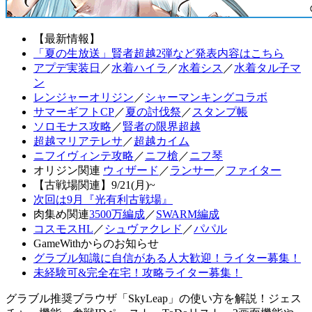
【最新情報】
「夏の生放送」賢者超越2弾など発表内容はこちら
アプデ実装日
／
水着ハイラ
／
水着シス
／
水着タル子マ
ン
レンジャーオリジン
／
シャーマンキングコラボ
サマーギフトCP
／
夏の討伐祭
／
スタンプ帳
ソロモナス攻略
／
賢者の限界超越
超越マリアテレサ
／
超越カイム
ニフイヴィンテ攻略
／
ニフ槍
／
ニフ琴
オリジン関連
ウィザード
／
ランサー
／
ファイター
【古戦場関連】9/21(月)~
次回は9月『光有利古戦場』
肉集め関連
3500万編成
／
SWARM編成
コスモスHL
／
シュヴァクレド
／
パパル
GameWithからのお知らせ
グラブル知識に自信がある人大歓迎！ライター募集！
未経験可&完全在宅！攻略ライター募集！
グラブル推奨ブラウザ「SkyLeap」の使い方を解説！ジェス