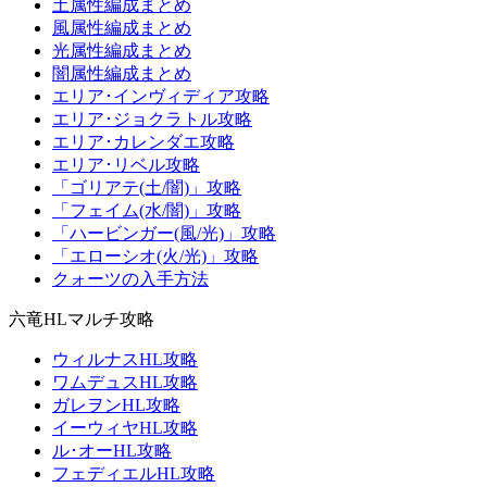
土属性編成まとめ
風属性編成まとめ
光属性編成まとめ
闇属性編成まとめ
エリア･インヴィディア攻略
エリア･ジョクラトル攻略
エリア･カレンダエ攻略
エリア･リベル攻略
「ゴリアテ(土/闇)」攻略
「フェイム(水/闇)」攻略
「ハービンガー(風/光)」攻略
「エローシオ(火/光)」攻略
クォーツの入手方法
六竜HLマルチ攻略
ウィルナスHL攻略
ワムデュスHL攻略
ガレヲンHL攻略
イーウィヤHL攻略
ル･オーHL攻略
フェディエルHL攻略