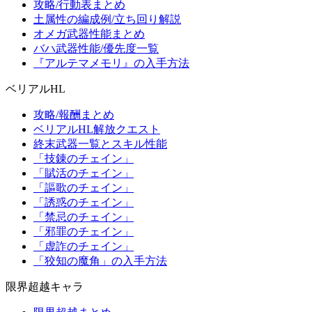
攻略/行動表まとめ
土属性の編成例/立ち回り解説
オメガ武器性能まとめ
バハ武器性能/優先度一覧
『アルテマメモリ』の入手方法
ベリアルHL
攻略/報酬まとめ
ベリアルHL解放クエスト
終末武器一覧とスキル性能
「技錬のチェイン」
「賦活のチェイン」
「謳歌のチェイン」
「誘惑のチェイン」
「禁忌のチェイン」
「邪罪のチェイン」
「虚詐のチェイン」
「狡知の魔角」の入手方法
限界超越キャラ