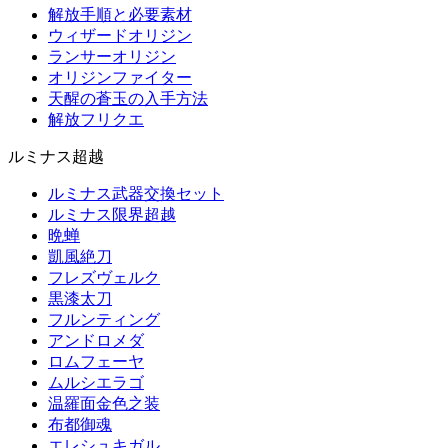
解放手順と必要素材
ウィザードオリジン
ランサーオリジン
オリジンファイター
天醒の蒼玉の入手方法
解放フリクエ
ルミナス超越
ルミナス武器交換セット
ルミナス限界超越
晩蝉
凱風絶刀
フレズヴェルク
黒漆太刀
フルンティング
アンドロメダ
ロムフェーヤ
ムルシエラゴ
温羅面金色之装
布都御魂
エレシュキガル