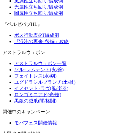
風属性立ち回り/編成例
光属性立ち回り/編成例
闇属性立ち回り/編成例
『ベルゼバブHL』
ボス行動表/PT編成例
『混沌の再来･後編』攻略
アストラルウェポン
アストラルウェポン一覧
ソル･レムナント(火/斧)
フェイトレス(水/剣)
ユグドラシルブランチ(土/杖)
イノセント･ラヴ(風/楽器)
ロンゴミニアド(光/槍)
黒銀の滅爪(闇/格闘)
開催中のキャンペーン
モバフェス開催情報