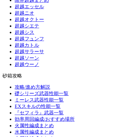
限界超越まとめ
超越エッセル
超越ニオ
超越オクトー
超越シエテ
超越シス
超越フュンフ
超越カトル
超越サラーサ
超越ソーン
超越ウーノ
砂箱攻略
攻略/進め方解説
礎シリーズ武器性能一覧
ミーレス武器性能一覧
EXスキルの性能一覧
『セフィラ』武器一覧
効率周回編成/おすすめ場所
火属性編成まとめ
水属性編成まとめ