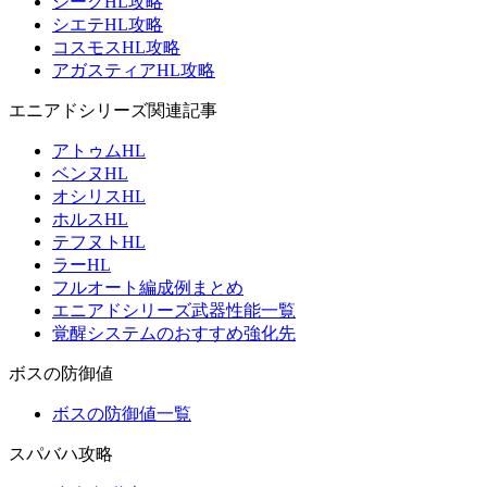
ジークHL攻略
シエテHL攻略
コスモスHL攻略
アガスティアHL攻略
エニアドシリーズ関連記事
アトゥムHL
ベンヌHL
オシリスHL
ホルスHL
テフヌトHL
ラーHL
フルオート編成例まとめ
エニアドシリーズ武器性能一覧
覚醒システムのおすすめ強化先
ボスの防御値
ボスの防御値一覧
スパバハ攻略