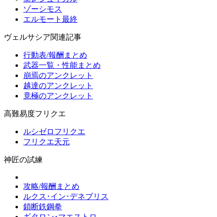
ゾーシモス
エルモート最終
ヴェルサシア関連記事
行動表/報酬まとめ
武器一覧・性能まとめ
崩焉のアンクレット
越達のアンクレット
竟極のアンクレット
高難易度フリクエ
ルシゼロフリクエ
フリクエ天元
神匠の試練
攻略/報酬まとめ
ルクス･イン･デネブリス
鎖断鉄鋼拳
ギタロン･マエストロ