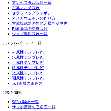
アンセスタル武器一覧
召喚マルチ武器
セラフィックウェポン
オメガウェポンの作り方
古戦場武器の性能と属性変更先
四象降臨の交換武器
ジョブ専用武器一覧
テンプレパーティ一覧
火属性テンプレPT
水属性テンプレPT
土属性テンプレPT
風属性テンプレPT
光属性テンプレPT
闇属性テンプレPT
ToT編成の組み方
召喚石関連
SSR召喚石一覧
サブ加護持ち召喚石一覧