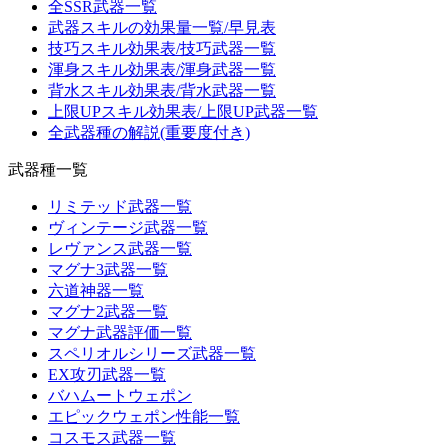
全SSR武器一覧
武器スキルの効果量一覧/早見表
技巧スキル効果表/技巧武器一覧
渾身スキル効果表/渾身武器一覧
背水スキル効果表/背水武器一覧
上限UPスキル効果表/上限UP武器一覧
全武器種の解説(重要度付き)
武器種一覧
リミテッド武器一覧
ヴィンテージ武器一覧
レヴァンス武器一覧
マグナ3武器一覧
六道神器一覧
マグナ2武器一覧
マグナ武器評価一覧
スペリオルシリーズ武器一覧
EX攻刃武器一覧
バハムートウェポン
エピックウェポン性能一覧
コスモス武器一覧