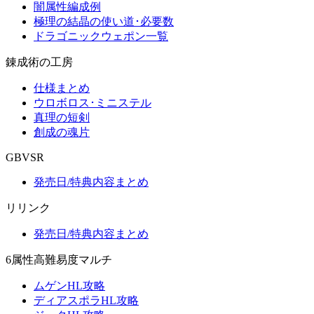
闇属性編成例
極理の結晶の使い道･必要数
ドラゴニックウェポン一覧
錬成術の工房
仕様まとめ
ウロボロス･ミニステル
真理の短剣
創成の魂片
GBVSR
発売日/特典内容まとめ
リリンク
発売日/特典内容まとめ
6属性高難易度マルチ
ムゲンHL攻略
ディアスポラHL攻略