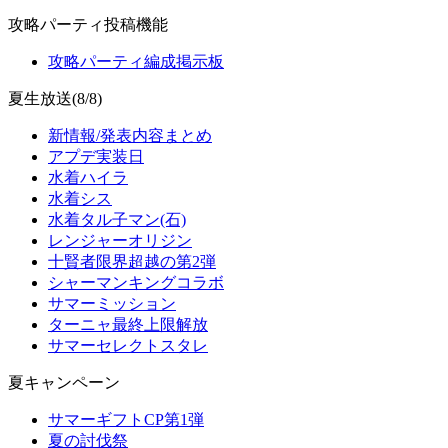
攻略パーティ投稿機能
攻略パーティ編成掲示板
夏生放送(8/8)
新情報/発表内容まとめ
アプデ実装日
水着ハイラ
水着シス
水着タル子マン(石)
レンジャーオリジン
十賢者限界超越の第2弾
シャーマンキングコラボ
サマーミッション
ターニャ最終上限解放
サマーセレクトスタレ
夏キャンペーン
サマーギフトCP第1弾
夏の討伐祭