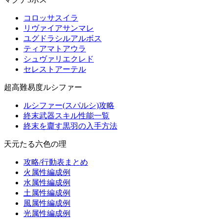
コロッサスイラ
リヴァイアサンマレ
ユグドラシルアルボス
ティアマトアウラ
シュヴァリエクレド
セレストアーテル
超高難易度ルシファー
ルシファー(スパルシ)攻略
終末武器スキル性能一覧
終末を齎す黒羽の入手方法
天元たる六色の理
攻略/行動表まとめ
火属性編成例
水属性編成例
土属性編成例
風属性編成例
光属性編成例