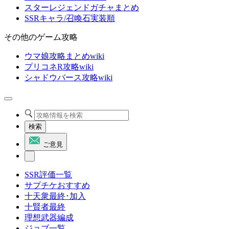
スターレジェンドガチャまとめ
SSRキャラ/召喚石実装順
その他のゲーム攻略
ウマ娘攻略まとめwiki
プリコネR攻略wiki
シャドウバース攻略wiki
検索
ご意見
SSR評価一覧
サプチケおすすめ
十天衆最終･加入
十賢者最終
理想武器編成
ジョブ一覧