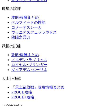
魔星の試練
攻略/報酬まとめ
ペルフィードの性能
コメーテスシーカ
ウラニアスフェララヴドス
陰陽之霊刀
武極の試練
攻略/報酬まとめ
ノルデン･ラブリュス
ロイヤル･ブリンガー
ダイアデム･ムーリネ
天上征伐戦
「天上征伐戦」攻略情報まとめ
PROUD攻略
PROUD+攻略
マグナ3ボス