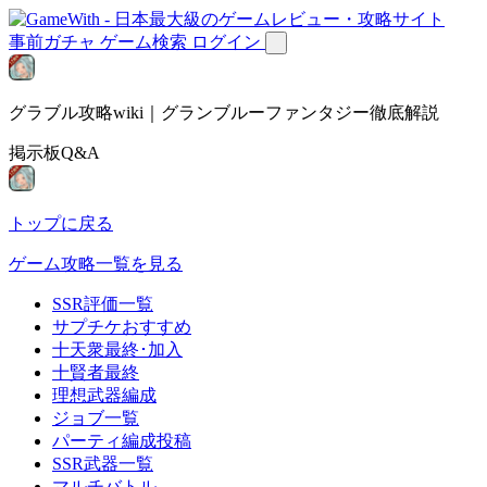
事前ガチャ
ゲーム検索
ログイン
グラブル攻略wiki｜グランブルーファンタジー徹底解説
掲示板Q&A
トップに戻る
ゲーム攻略一覧を見る
SSR評価一覧
サプチケおすすめ
十天衆最終･加入
十賢者最終
理想武器編成
ジョブ一覧
パーティ編成投稿
SSR武器一覧
マルチバトル