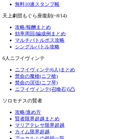
無料10連スタンプ帳
天上劇団もぐら座復刻(~8/14)
攻略/報酬まとめ
効率周回/編成例まとめ
マルチバトルボス攻略
シングルバトル攻略
6人ニフイヴィンテ
ニフイヴィンテ(6人)まとめ
禁命の魔槍(ニフ槍)
禁命の溟弦(ニフ琴)
ニフイヴィンテ(召喚石)5凸
ソロモナスの賢者
攻略/進め方
賢者限界超越まとめ
マリアテレサ限界超越
カイム限界超越
アーカルムの祝福一覧