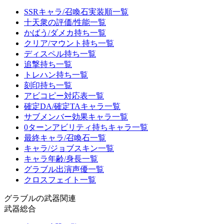
SSRキャラ/召喚石実装順一覧
十天衆の評価/性能一覧
かばう/ダメカ持ち一覧
クリア/マウント持ち一覧
ディスペル持ち一覧
追撃持ち一覧
トレハン持ち一覧
刻印持ち一覧
アビコピー対応表一覧
確定DA/確定TAキャラ一覧
サブメンバー効果キャラ一覧
0ターンアビリティ持ちキャラ一覧
最終キャラ/召喚石一覧
キャラ/ジョブスキン一覧
キャラ年齢/身長一覧
グラブル出演声優一覧
クロスフェイト一覧
グラブルの武器関連
武器総合