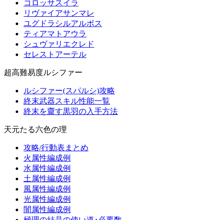
コロッサスイラ
リヴァイアサンマレ
ユグドラシルアルボス
ティアマトアウラ
シュヴァリエクレド
セレストアーテル
超高難易度ルシファー
ルシファー(スパルシ)攻略
終末武器スキル性能一覧
終末を齎す黒羽の入手方法
天元たる六色の理
攻略/行動表まとめ
火属性編成例
水属性編成例
土属性編成例
風属性編成例
光属性編成例
闇属性編成例
極理の結晶の使い道･必要数