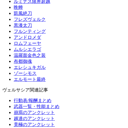
ルミナス限界超越
晩蝉
凱風絶刀
フレズヴェルク
黒漆太刀
フルンティング
アンドロメダ
ロムフェーヤ
ムルシエラゴ
温羅面金色之装
布都御魂
エレシュキガル
ゾーシモス
エルモート最終
ヴェルサシア関連記事
行動表/報酬まとめ
武器一覧・性能まとめ
崩焉のアンクレット
越達のアンクレット
竟極のアンクレット