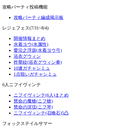
攻略パーティ投稿機能
攻略パーティ編成掲示板
レジェフェス(7/31~8/4)
開催情報まとめ
水着ヨウ(水属性)
愛沿之浮袋(水着ヨウ弓)
浴衣グウィン
炸華紋(浴衣グウィン拳)
10連ガチャシミュ
1点狙いガチャシミュ
6人ニフイヴィンテ
ニフイヴィンテ(6人)まとめ
禁命の魔槍(ニフ槍)
禁命の溟弦(ニフ琴)
ニフイヴィンテ(召喚石)5凸
フォックステイルサマー