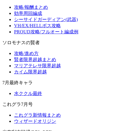
攻略/報酬まとめ
効率周回編成
シーサイドガーディアン(武器)
VH/EX/HELLボス攻略
PROUD攻略/フルオート編成例
ソロモナスの賢者
攻略/進め方
賢者限界超越まとめ
マリアテレサ限界超越
カイム限界超越
7月最終キャラ
水ククル最終
これグラ7月号
これグラ新情報まとめ
ウィザードオリジン