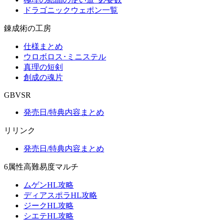
ドラゴニックウェポン一覧
錬成術の工房
仕様まとめ
ウロボロス･ミニステル
真理の短剣
創成の魂片
GBVSR
発売日/特典内容まとめ
リリンク
発売日/特典内容まとめ
6属性高難易度マルチ
ムゲンHL攻略
ディアスポラHL攻略
ジークHL攻略
シエテHL攻略