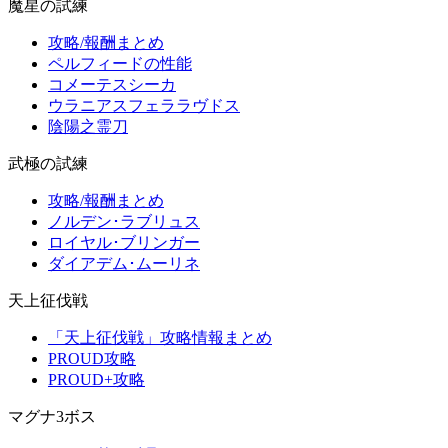
魔星の試練
攻略/報酬まとめ
ペルフィードの性能
コメーテスシーカ
ウラニアスフェララヴドス
陰陽之霊刀
武極の試練
攻略/報酬まとめ
ノルデン･ラブリュス
ロイヤル･ブリンガー
ダイアデム･ムーリネ
天上征伐戦
「天上征伐戦」攻略情報まとめ
PROUD攻略
PROUD+攻略
マグナ3ボス