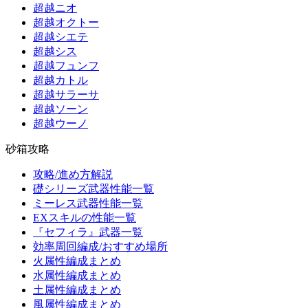
超越ニオ
超越オクトー
超越シエテ
超越シス
超越フュンフ
超越カトル
超越サラーサ
超越ソーン
超越ウーノ
砂箱攻略
攻略/進め方解説
礎シリーズ武器性能一覧
ミーレス武器性能一覧
EXスキルの性能一覧
『セフィラ』武器一覧
効率周回編成/おすすめ場所
火属性編成まとめ
水属性編成まとめ
土属性編成まとめ
風属性編成まとめ