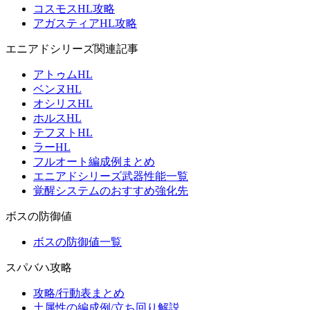
コスモスHL攻略
アガスティアHL攻略
エニアドシリーズ関連記事
アトゥムHL
ベンヌHL
オシリスHL
ホルスHL
テフヌトHL
ラーHL
フルオート編成例まとめ
エニアドシリーズ武器性能一覧
覚醒システムのおすすめ強化先
ボスの防御値
ボスの防御値一覧
スパバハ攻略
攻略/行動表まとめ
土属性の編成例/立ち回り解説