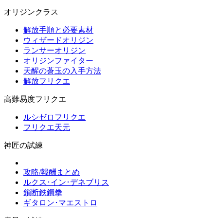
オリジンクラス
解放手順と必要素材
ウィザードオリジン
ランサーオリジン
オリジンファイター
天醒の蒼玉の入手方法
解放フリクエ
高難易度フリクエ
ルシゼロフリクエ
フリクエ天元
神匠の試練
攻略/報酬まとめ
ルクス･イン･デネブリス
鎖断鉄鋼拳
ギタロン･マエストロ