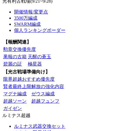
光有利古戦場(9/21~9/28)
開催情報/変更点
3500万編成
SWARM編成
個人ランキングボーダー
【報酬関連】
勲章交換優先度
果報の古箱
天醒の蒼玉
碧麗の証
極星器
【光古戦場準備向け】
限界超越おすすめ優先度
賢者最終上限解放の強化内容
マグナ編成
ゼウス編成
超越ソーン
超越フュンフ
ガイゼン
ルミナス超越
ルミナス武器交換セット