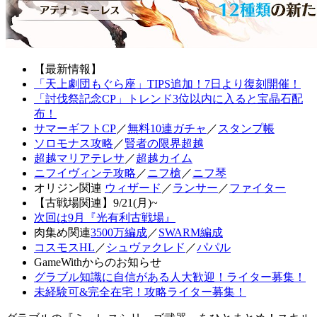
【最新情報】
「天上劇団もぐら座」TIPS追加！7日より復刻開催！
「討伐祭記念CP」トレンド3位以内に入ると宝晶石配
布！
サマーギフトCP
／
無料10連ガチャ
／
スタンプ帳
ソロモナス攻略
／
賢者の限界超越
超越マリアテレサ
／
超越カイム
ニフイヴィンテ攻略
／
ニフ槍
／
ニフ琴
オリジン関連
ウィザード
／
ランサー
／
ファイター
【古戦場関連】9/21(月)~
次回は9月『光有利古戦場』
肉集め関連
3500万編成
／
SWARM編成
コスモスHL
／
シュヴァクレド
／
パパル
GameWithからのお知らせ
グラブル知識に自信がある人大歓迎！ライター募集！
未経験可&完全在宅！攻略ライター募集！