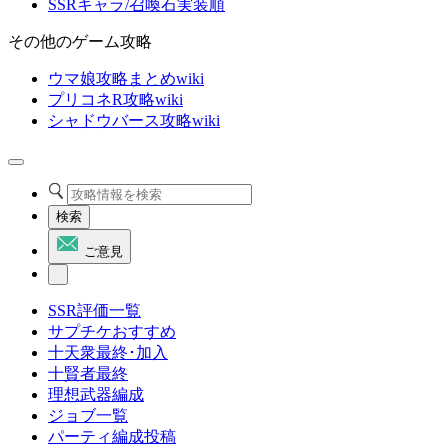
SSRキャラ/召喚石実装順
その他のゲーム攻略
ウマ娘攻略まとめwiki
プリコネR攻略wiki
シャドウバース攻略wiki
検索
ご意見
SSR評価一覧
サプチケおすすめ
十天衆最終･加入
十賢者最終
理想武器編成
ジョブ一覧
パーティ編成投稿