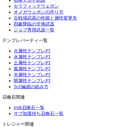
召喚マルチ武器
セラフィックウェポン
オメガウェポンの作り方
古戦場武器の性能と属性変更先
四象降臨の交換武器
ジョブ専用武器一覧
テンプレパーティ一覧
火属性テンプレPT
水属性テンプレPT
土属性テンプレPT
風属性テンプレPT
光属性テンプレPT
闇属性テンプレPT
ToT編成の組み方
召喚石関連
SSR召喚石一覧
サブ加護持ち召喚石一覧
トレジャー関連