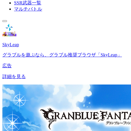
SSR武器一覧
マルチバトル
SkyLeap
グラブルを遊ぶなら、グラブル推奨ブラウザ「SkyLeap」
広告
詳細を見る