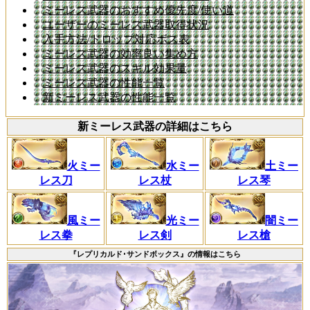
ミーレス武器のおすすめ優先度/使い道
ユーザーのミーレス武器取得状況
入手方法/ドロップ対応ボス表
ミーレス武器の効率良い集め方
ミーレス武器のスキル効果量
ミーレス武器の性能一覧
新ミーレス武器の性能一覧
新ミーレス武器の詳細はこちら
火ミー
水ミー
土ミー
レス刀
レス杖
レス琴
風ミー
光ミー
闇ミー
レス拳
レス剣
レス槍
『レプリカルド･サンドボックス』の情報はこちら