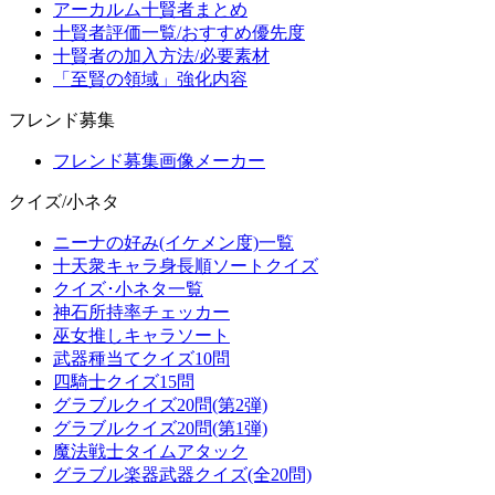
アーカルム十賢者まとめ
十賢者評価一覧/おすすめ優先度
十賢者の加入方法/必要素材
「至賢の領域」強化内容
フレンド募集
フレンド募集画像メーカー
クイズ/小ネタ
ニーナの好み(イケメン度)一覧
十天衆キャラ身長順ソートクイズ
クイズ･小ネタ一覧
神石所持率チェッカー
巫女推しキャラソート
武器種当てクイズ10問
四騎士クイズ15問
グラブルクイズ20問(第2弾)
グラブルクイズ20問(第1弾)
魔法戦士タイムアタック
グラブル楽器武器クイズ(全20問)