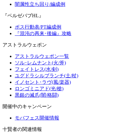
闇属性立ち回り/編成例
『ベルゼバブHL』
ボス行動表/PT編成例
『混沌の再来･後編』攻略
アストラルウェポン
アストラルウェポン一覧
ソル･レムナント(火/斧)
フェイトレス(水/剣)
ユグドラシルブランチ(土/杖)
イノセント･ラヴ(風/楽器)
ロンゴミニアド(光/槍)
黒銀の滅爪(闇/格闘)
開催中のキャンペーン
モバフェス開催情報
十賢者の関連情報