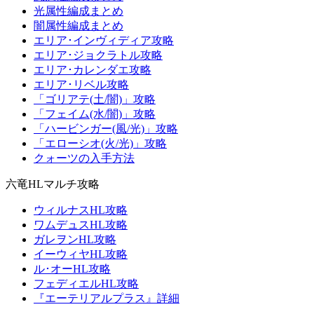
光属性編成まとめ
闇属性編成まとめ
エリア･インヴィディア攻略
エリア･ジョクラトル攻略
エリア･カレンダエ攻略
エリア･リベル攻略
「ゴリアテ(土/闇)」攻略
「フェイム(水/闇)」攻略
「ハービンガー(風/光)」攻略
「エローシオ(火/光)」攻略
クォーツの入手方法
六竜HLマルチ攻略
ウィルナスHL攻略
ワムデュスHL攻略
ガレヲンHL攻略
イーウィヤHL攻略
ル･オーHL攻略
フェディエルHL攻略
『エーテリアルプラス』詳細