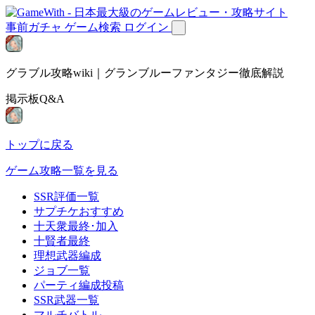
事前ガチャ
ゲーム検索
ログイン
グラブル攻略wiki｜グランブルーファンタジー徹底解説
掲示板Q&A
トップに戻る
ゲーム攻略一覧を見る
SSR評価一覧
サプチケおすすめ
十天衆最終･加入
十賢者最終
理想武器編成
ジョブ一覧
パーティ編成投稿
SSR武器一覧
マルチバトル