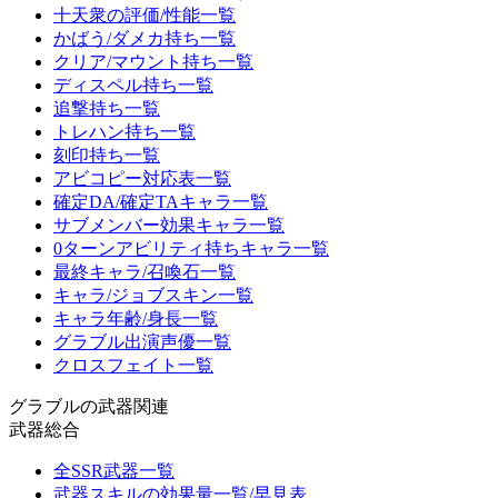
十天衆の評価/性能一覧
かばう/ダメカ持ち一覧
クリア/マウント持ち一覧
ディスペル持ち一覧
追撃持ち一覧
トレハン持ち一覧
刻印持ち一覧
アビコピー対応表一覧
確定DA/確定TAキャラ一覧
サブメンバー効果キャラ一覧
0ターンアビリティ持ちキャラ一覧
最終キャラ/召喚石一覧
キャラ/ジョブスキン一覧
キャラ年齢/身長一覧
グラブル出演声優一覧
クロスフェイト一覧
グラブルの武器関連
武器総合
全SSR武器一覧
武器スキルの効果量一覧/早見表