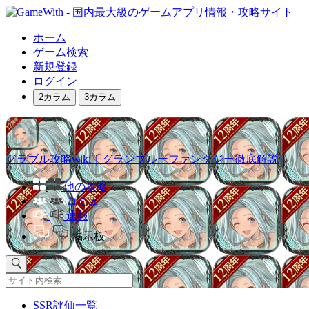
ホーム
ゲーム検索
新規登録
ログイン
2カラム
3カラム
グラブル攻略wiki｜グランブルーファンタジー徹底解説
他の攻略
コミュ
速報
掲示板
SSR評価一覧