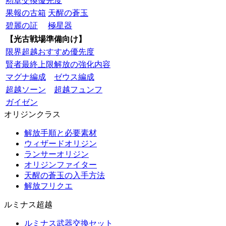
勲章交換優先度
果報の古箱
天醒の蒼玉
碧麗の証
極星器
【光古戦場準備向け】
限界超越おすすめ優先度
賢者最終上限解放の強化内容
マグナ編成
ゼウス編成
超越ソーン
超越フュンフ
ガイゼン
オリジンクラス
解放手順と必要素材
ウィザードオリジン
ランサーオリジン
オリジンファイター
天醒の蒼玉の入手方法
解放フリクエ
ルミナス超越
ルミナス武器交換セット