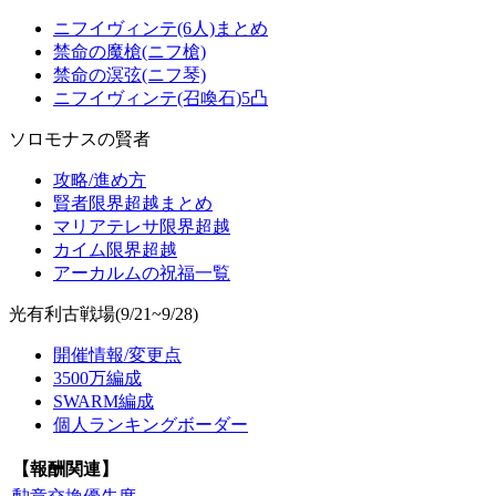
ニフイヴィンテ(6人)まとめ
禁命の魔槍(ニフ槍)
禁命の溟弦(ニフ琴)
ニフイヴィンテ(召喚石)5凸
ソロモナスの賢者
攻略/進め方
賢者限界超越まとめ
マリアテレサ限界超越
カイム限界超越
アーカルムの祝福一覧
光有利古戦場(9/21~9/28)
開催情報/変更点
3500万編成
SWARM編成
個人ランキングボーダー
【報酬関連】