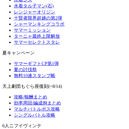
水着タル子マン(石)
レンジャーオリジン
十賢者限界超越の第2弾
シャーマンキングコラボ
サマーミッション
ターニャ最終上限解放
サマーセレクトスタレ
夏キャンペーン
サマーギフトCP第1弾
夏の討伐祭
無料10連スタンプ帳
天上劇団もぐら座復刻(~8/14)
攻略/報酬まとめ
効率周回/編成例まとめ
マルチバトルボス攻略
シングルバトル攻略
6人ニフイヴィンテ