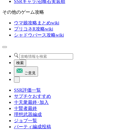
SSRキャラ/召喚石実装順
その他のゲーム攻略
ウマ娘攻略まとめwiki
プリコネR攻略wiki
シャドウバース攻略wiki
検索
ご意見
SSR評価一覧
サプチケおすすめ
十天衆最終･加入
十賢者最終
理想武器編成
ジョブ一覧
パーティ編成投稿