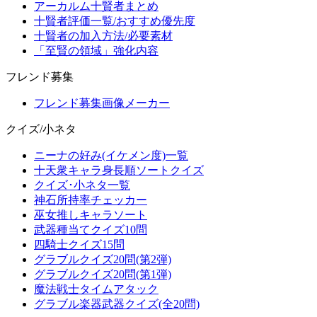
アーカルム十賢者まとめ
十賢者評価一覧/おすすめ優先度
十賢者の加入方法/必要素材
「至賢の領域」強化内容
フレンド募集
フレンド募集画像メーカー
クイズ/小ネタ
ニーナの好み(イケメン度)一覧
十天衆キャラ身長順ソートクイズ
クイズ･小ネタ一覧
神石所持率チェッカー
巫女推しキャラソート
武器種当てクイズ10問
四騎士クイズ15問
グラブルクイズ20問(第2弾)
グラブルクイズ20問(第1弾)
魔法戦士タイムアタック
グラブル楽器武器クイズ(全20問)