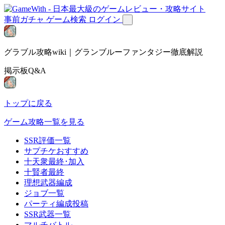
事前ガチャ
ゲーム検索
ログイン
グラブル攻略wiki｜グランブルーファンタジー徹底解説
掲示板Q&A
トップに戻る
ゲーム攻略一覧を見る
SSR評価一覧
サプチケおすすめ
十天衆最終･加入
十賢者最終
理想武器編成
ジョブ一覧
パーティ編成投稿
SSR武器一覧
マルチバトル