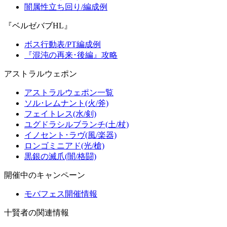
闇属性立ち回り/編成例
『ベルゼバブHL』
ボス行動表/PT編成例
『混沌の再来･後編』攻略
アストラルウェポン
アストラルウェポン一覧
ソル･レムナント(火/斧)
フェイトレス(水/剣)
ユグドラシルブランチ(土/杖)
イノセント･ラヴ(風/楽器)
ロンゴミニアド(光/槍)
黒銀の滅爪(闇/格闘)
開催中のキャンペーン
モバフェス開催情報
十賢者の関連情報