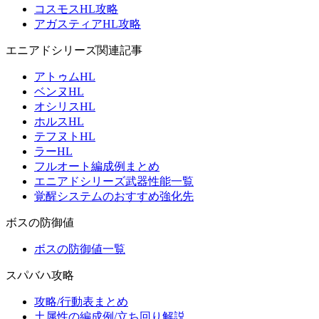
コスモスHL攻略
アガスティアHL攻略
エニアドシリーズ関連記事
アトゥムHL
ベンヌHL
オシリスHL
ホルスHL
テフヌトHL
ラーHL
フルオート編成例まとめ
エニアドシリーズ武器性能一覧
覚醒システムのおすすめ強化先
ボスの防御値
ボスの防御値一覧
スパバハ攻略
攻略/行動表まとめ
土属性の編成例/立ち回り解説