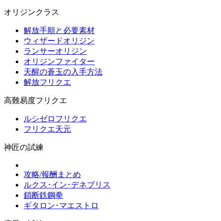
オリジンクラス
解放手順と必要素材
ウィザードオリジン
ランサーオリジン
オリジンファイター
天醒の蒼玉の入手方法
解放フリクエ
高難易度フリクエ
ルシゼロフリクエ
フリクエ天元
神匠の試練
攻略/報酬まとめ
ルクス･イン･デネブリス
鎖断鉄鋼拳
ギタロン･マエストロ