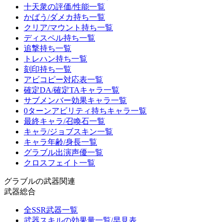
十天衆の評価/性能一覧
かばう/ダメカ持ち一覧
クリア/マウント持ち一覧
ディスペル持ち一覧
追撃持ち一覧
トレハン持ち一覧
刻印持ち一覧
アビコピー対応表一覧
確定DA/確定TAキャラ一覧
サブメンバー効果キャラ一覧
0ターンアビリティ持ちキャラ一覧
最終キャラ/召喚石一覧
キャラ/ジョブスキン一覧
キャラ年齢/身長一覧
グラブル出演声優一覧
クロスフェイト一覧
グラブルの武器関連
武器総合
全SSR武器一覧
武器スキルの効果量一覧/早見表