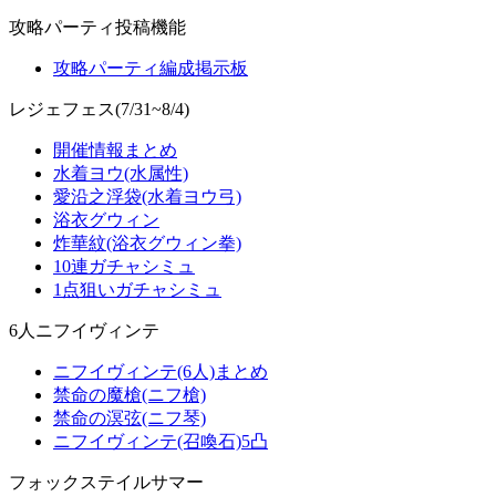
攻略パーティ投稿機能
攻略パーティ編成掲示板
レジェフェス(7/31~8/4)
開催情報まとめ
水着ヨウ(水属性)
愛沿之浮袋(水着ヨウ弓)
浴衣グウィン
炸華紋(浴衣グウィン拳)
10連ガチャシミュ
1点狙いガチャシミュ
6人ニフイヴィンテ
ニフイヴィンテ(6人)まとめ
禁命の魔槍(ニフ槍)
禁命の溟弦(ニフ琴)
ニフイヴィンテ(召喚石)5凸
フォックステイルサマー