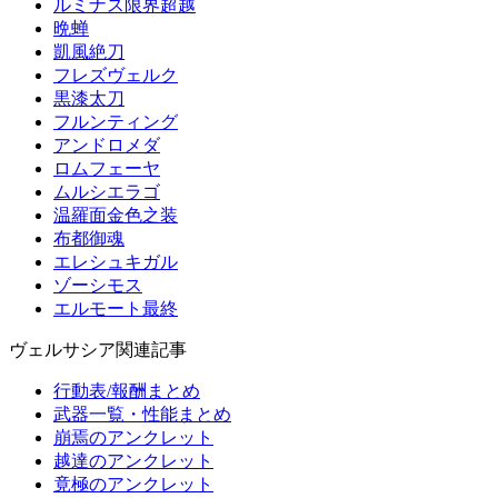
ルミナス限界超越
晩蝉
凱風絶刀
フレズヴェルク
黒漆太刀
フルンティング
アンドロメダ
ロムフェーヤ
ムルシエラゴ
温羅面金色之装
布都御魂
エレシュキガル
ゾーシモス
エルモート最終
ヴェルサシア関連記事
行動表/報酬まとめ
武器一覧・性能まとめ
崩焉のアンクレット
越達のアンクレット
竟極のアンクレット