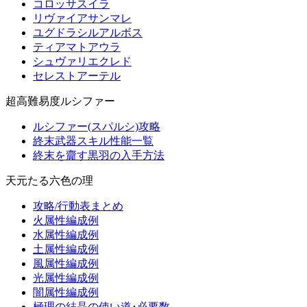
コロッサスイラ
リヴァイアサンマレ
ユグドラシルアルボス
ティアマトアウラ
シュヴァリエクレド
セレストアーテル
超高難易度ルシファー
ルシファー(スパルシ)攻略
終末武器スキル性能一覧
終末を齎す黒羽の入手方法
天元たる六色の理
攻略/行動表まとめ
火属性編成例
水属性編成例
土属性編成例
風属性編成例
光属性編成例
闇属性編成例
極理の結晶の使い道･必要数