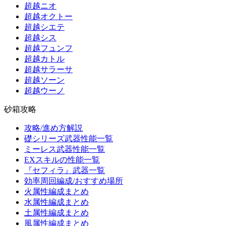
超越ニオ
超越オクトー
超越シエテ
超越シス
超越フュンフ
超越カトル
超越サラーサ
超越ソーン
超越ウーノ
砂箱攻略
攻略/進め方解説
礎シリーズ武器性能一覧
ミーレス武器性能一覧
EXスキルの性能一覧
『セフィラ』武器一覧
効率周回編成/おすすめ場所
火属性編成まとめ
水属性編成まとめ
土属性編成まとめ
風属性編成まとめ