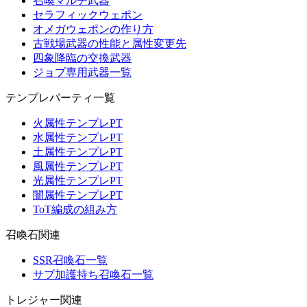
召喚マルチ武器
セラフィックウェポン
オメガウェポンの作り方
古戦場武器の性能と属性変更先
四象降臨の交換武器
ジョブ専用武器一覧
テンプレパーティ一覧
火属性テンプレPT
水属性テンプレPT
土属性テンプレPT
風属性テンプレPT
光属性テンプレPT
闇属性テンプレPT
ToT編成の組み方
召喚石関連
SSR召喚石一覧
サブ加護持ち召喚石一覧
トレジャー関連