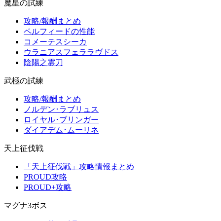
魔星の試練
攻略/報酬まとめ
ペルフィードの性能
コメーテスシーカ
ウラニアスフェララヴドス
陰陽之霊刀
武極の試練
攻略/報酬まとめ
ノルデン･ラブリュス
ロイヤル･ブリンガー
ダイアデム･ムーリネ
天上征伐戦
「天上征伐戦」攻略情報まとめ
PROUD攻略
PROUD+攻略
マグナ3ボス