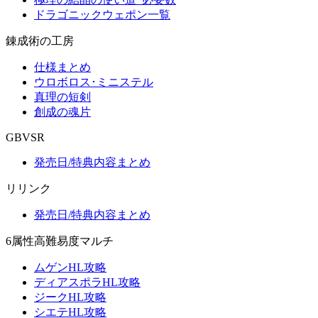
ドラゴニックウェポン一覧
錬成術の工房
仕様まとめ
ウロボロス･ミニステル
真理の短剣
創成の魂片
GBVSR
発売日/特典内容まとめ
リリンク
発売日/特典内容まとめ
6属性高難易度マルチ
ムゲンHL攻略
ディアスポラHL攻略
ジークHL攻略
シエテHL攻略