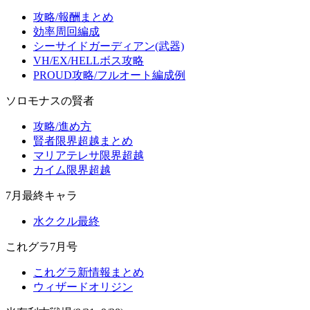
攻略/報酬まとめ
効率周回編成
シーサイドガーディアン(武器)
VH/EX/HELLボス攻略
PROUD攻略/フルオート編成例
ソロモナスの賢者
攻略/進め方
賢者限界超越まとめ
マリアテレサ限界超越
カイム限界超越
7月最終キャラ
水ククル最終
これグラ7月号
これグラ新情報まとめ
ウィザードオリジン