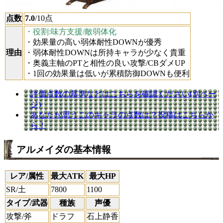
点数
7.0
/10点
・役割:味方支援/敵弱体化
・効果量の高い弱体耐性DOWNが優秀
理由
・弱体耐性DOWNは所持キャラが少なく貴重
・奥義主軸のPTと相性の良い攻撃/CBダメUP
・1回の効果量は低いが累積防御DOWNも便利
評価点数の基準などはこちらを確認ください(別ペー
ジ)
あなたが思うこのキャラの点数は？投稿はこちらか
ら！
アルメイダの基本情報
レア/属性
最大ATK
最大HP
SR/土
7800
1100
タイプ/武器
種族
声優
攻撃/斧
ドラフ
石上静香