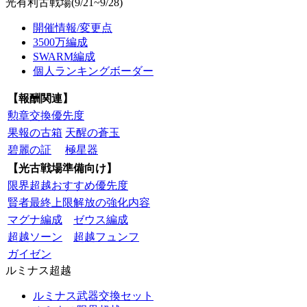
光有利古戦場(9/21~9/28)
開催情報/変更点
3500万編成
SWARM編成
個人ランキングボーダー
【報酬関連】
勲章交換優先度
果報の古箱
天醒の蒼玉
碧麗の証
極星器
【光古戦場準備向け】
限界超越おすすめ優先度
賢者最終上限解放の強化内容
マグナ編成
ゼウス編成
超越ソーン
超越フュンフ
ガイゼン
ルミナス超越
ルミナス武器交換セット