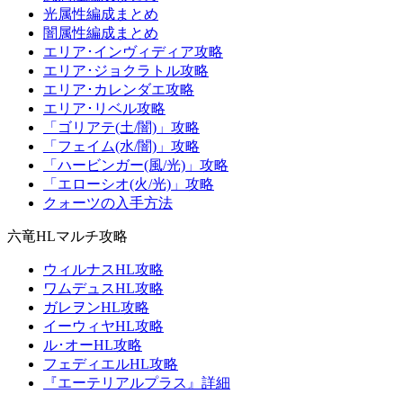
光属性編成まとめ
闇属性編成まとめ
エリア･インヴィディア攻略
エリア･ジョクラトル攻略
エリア･カレンダエ攻略
エリア･リベル攻略
「ゴリアテ(土/闇)」攻略
「フェイム(水/闇)」攻略
「ハービンガー(風/光)」攻略
「エローシオ(火/光)」攻略
クォーツの入手方法
六竜HLマルチ攻略
ウィルナスHL攻略
ワムデュスHL攻略
ガレヲンHL攻略
イーウィヤHL攻略
ル･オーHL攻略
フェディエルHL攻略
『エーテリアルプラス』詳細