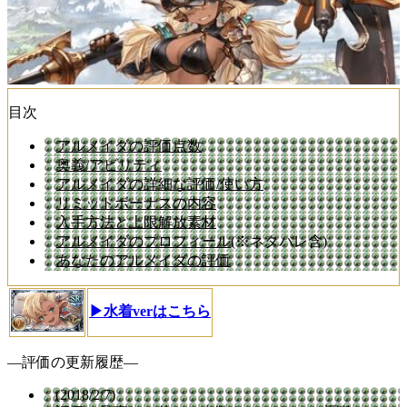
目次
アルメイダの評価点数
奥義/アビリティ
アルメイダの詳細な評価/使い方
リミットボーナスの内容
入手方法と上限解放素材
アルメイダのプロフィール
(※ネタバレ含)
あなたのアルメイダの評価
▶水着verはこちら
―評価の更新履歴―
(2018/2/7)