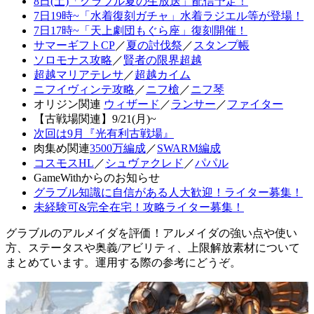
8日(土)「グラブル夏の生放送」配信予定！
7日19時~「水着復刻ガチャ」水着ラジエル等が登場！
7日17時~「天上劇団もぐら座」復刻開催！
サマーギフトCP
／
夏の討伐祭
／
スタンプ帳
ソロモナス攻略
／
賢者の限界超越
超越マリアテレサ
／
超越カイム
ニフイヴィンテ攻略
／
ニフ槍
／
ニフ琴
オリジン関連
ウィザード
／
ランサー
／
ファイター
【古戦場関連】9/21(月)~
次回は9月『光有利古戦場』
肉集め関連
3500万編成
／
SWARM編成
コスモスHL
／
シュヴァクレド
／
パパル
GameWithからのお知らせ
グラブル知識に自信がある人大歓迎！ライター募集！
未経験可&完全在宅！攻略ライター募集！
グラブルのアルメイダを評価！アルメイダの強い点や使い
方、ステータスや奥義/アビリティ、上限解放素材について
まとめています。運用する際の参考にどうぞ。