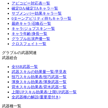
アビコピー対応表一覧
確定DA/確定TAキャラ一覧
サブメンバー効果キャラ一覧
0ターンアビリティ持ちキャラ一覧
最終キャラ/召喚石一覧
キャラ/ジョブスキン一覧
キャラ年齢/身長一覧
グラブル出演声優一覧
クロスフェイト一覧
グラブルの武器関連
武器総合
全SSR武器一覧
武器スキルの効果量一覧/早見表
技巧スキル効果表/技巧武器一覧
渾身スキル効果表/渾身武器一覧
背水スキル効果表/背水武器一覧
上限UPスキル効果表/上限UP武器一覧
全武器種の解説(重要度付き)
武器種一覧