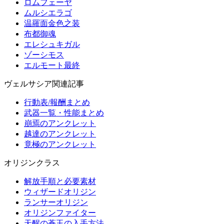
ロムフェーヤ
ムルシエラゴ
温羅面金色之装
布都御魂
エレシュキガル
ゾーシモス
エルモート最終
ヴェルサシア関連記事
行動表/報酬まとめ
武器一覧・性能まとめ
崩焉のアンクレット
越達のアンクレット
竟極のアンクレット
オリジンクラス
解放手順と必要素材
ウィザードオリジン
ランサーオリジン
オリジンファイター
天醒の蒼玉の入手方法