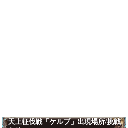
天上征伐戦「ケルブ」出現場所/挑戦