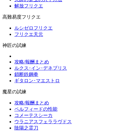
解放フリクエ
高難易度フリクエ
ルシゼロフリクエ
フリクエ天元
神匠の試練
攻略/報酬まとめ
ルクス･イン･デネブリス
鎖断鉄鋼拳
ギタロン･マエストロ
魔星の試練
攻略/報酬まとめ
ペルフィードの性能
コメーテスシーカ
ウラニアスフェララヴドス
陰陽之霊刀