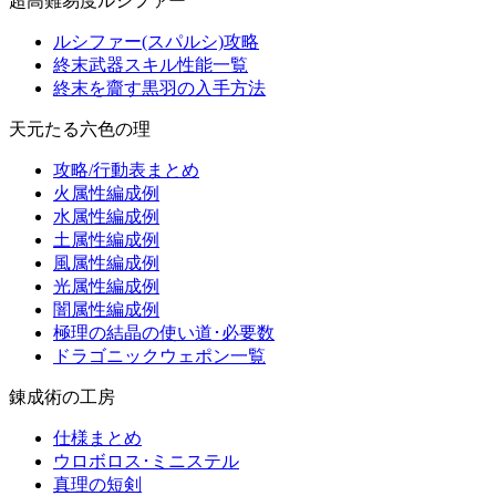
超高難易度ルシファー
ルシファー(スパルシ)攻略
終末武器スキル性能一覧
終末を齎す黒羽の入手方法
天元たる六色の理
攻略/行動表まとめ
火属性編成例
水属性編成例
土属性編成例
風属性編成例
光属性編成例
闇属性編成例
極理の結晶の使い道･必要数
ドラゴニックウェポン一覧
錬成術の工房
仕様まとめ
ウロボロス･ミニステル
真理の短剣