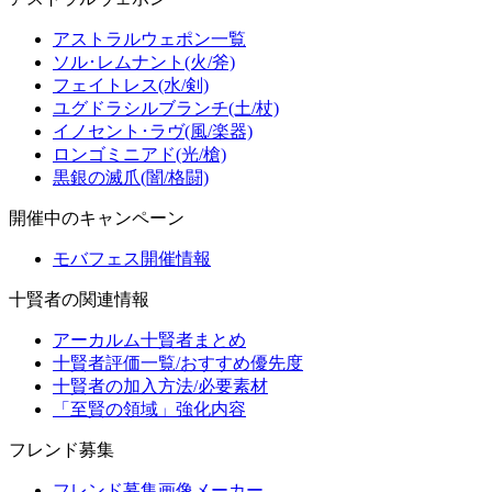
アストラルウェポン一覧
ソル･レムナント(火/斧)
フェイトレス(水/剣)
ユグドラシルブランチ(土/杖)
イノセント･ラヴ(風/楽器)
ロンゴミニアド(光/槍)
黒銀の滅爪(闇/格闘)
開催中のキャンペーン
モバフェス開催情報
十賢者の関連情報
アーカルム十賢者まとめ
十賢者評価一覧/おすすめ優先度
十賢者の加入方法/必要素材
「至賢の領域」強化内容
フレンド募集
フレンド募集画像メーカー