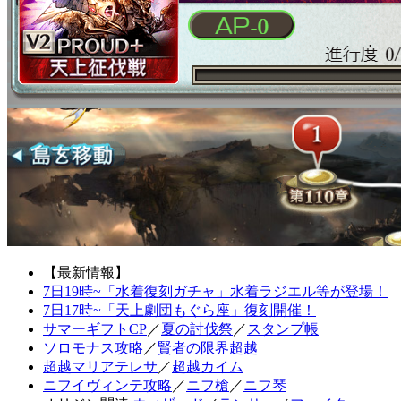
【最新情報】
7日19時~「水着復刻ガチャ」水着ラジエル等が登場！
7日17時~「天上劇団もぐら座」復刻開催！
サマーギフトCP
／
夏の討伐祭
／
スタンプ帳
ソロモナス攻略
／
賢者の限界超越
超越マリアテレサ
／
超越カイム
ニフイヴィンテ攻略
／
ニフ槍
／
ニフ琴