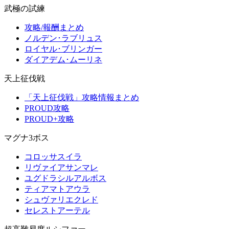
武極の試練
攻略/報酬まとめ
ノルデン･ラブリュス
ロイヤル･ブリンガー
ダイアデム･ムーリネ
天上征伐戦
「天上征伐戦」攻略情報まとめ
PROUD攻略
PROUD+攻略
マグナ3ボス
コロッサスイラ
リヴァイアサンマレ
ユグドラシルアルボス
ティアマトアウラ
シュヴァリエクレド
セレストアーテル