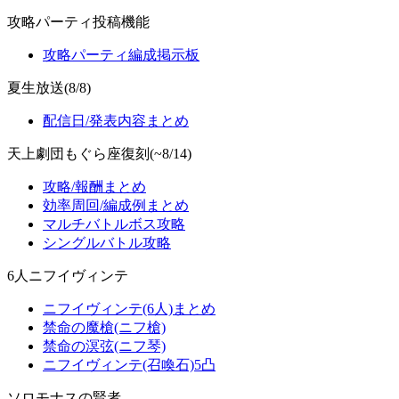
攻略パーティ投稿機能
攻略パーティ編成掲示板
夏生放送(8/8)
配信日/発表内容まとめ
天上劇団もぐら座復刻(~8/14)
攻略/報酬まとめ
効率周回/編成例まとめ
マルチバトルボス攻略
シングルバトル攻略
6人ニフイヴィンテ
ニフイヴィンテ(6人)まとめ
禁命の魔槍(ニフ槍)
禁命の溟弦(ニフ琴)
ニフイヴィンテ(召喚石)5凸
ソロモナスの賢者