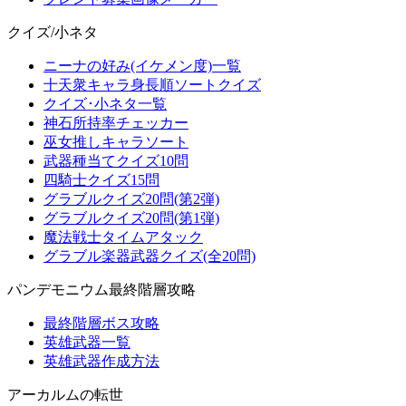
クイズ/小ネタ
ニーナの好み(イケメン度)一覧
十天衆キャラ身長順ソートクイズ
クイズ･小ネタ一覧
神石所持率チェッカー
巫女推しキャラソート
武器種当てクイズ10問
四騎士クイズ15問
グラブルクイズ20問(第2弾)
グラブルクイズ20問(第1弾)
魔法戦士タイムアタック
グラブル楽器武器クイズ(全20問)
パンデモニウム最終階層攻略
最終階層ボス攻略
英雄武器一覧
英雄武器作成方法
アーカルムの転世