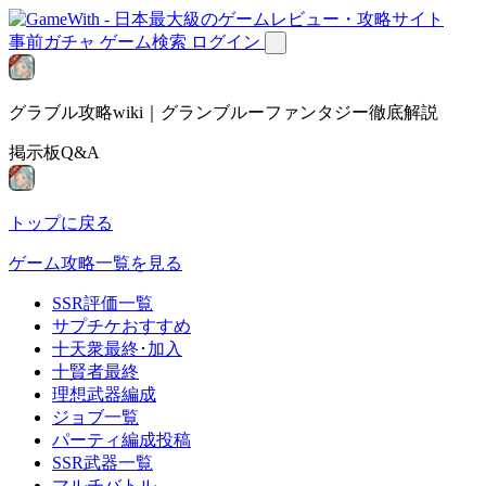
事前ガチャ
ゲーム検索
ログイン
グラブル攻略wiki｜グランブルーファンタジー徹底解説
掲示板Q&A
トップに戻る
ゲーム攻略一覧を見る
SSR評価一覧
サプチケおすすめ
十天衆最終･加入
十賢者最終
理想武器編成
ジョブ一覧
パーティ編成投稿
SSR武器一覧
マルチバトル