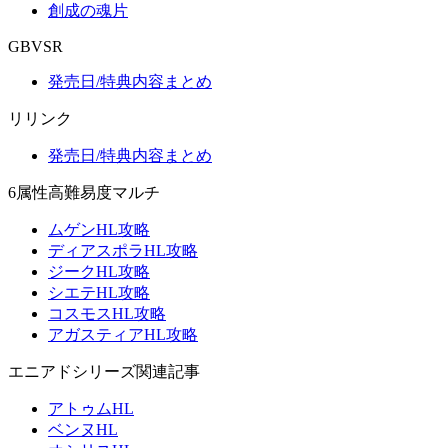
創成の魂片
GBVSR
発売日/特典内容まとめ
リリンク
発売日/特典内容まとめ
6属性高難易度マルチ
ムゲンHL攻略
ディアスポラHL攻略
ジークHL攻略
シエテHL攻略
コスモスHL攻略
アガスティアHL攻略
エニアドシリーズ関連記事
アトゥムHL
ベンヌHL