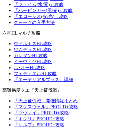
「フェイム(水/闇)」攻略
「ハービンガー(風/光)」攻略
「エローシオ(火/光)」攻略
クォーツの入手方法
六竜HLマルチ攻略
ウィルナスHL攻略
ワムデュスHL攻略
ガレヲンHL攻略
イーウィヤHL攻略
ル･オーHL攻略
フェディエルHL攻略
『エーテリアルプラス』詳細
高難易度クエ『天上征伐戦』
「天上征伐戦」開催情報まとめ
『マクスウェル』PROUD+攻略
『ツヴァイ』PROUD+攻略
『キクリ』PROUD+攻略
『ケルブ』PROUD+攻略