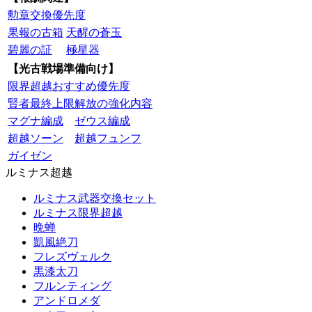
勲章交換優先度
果報の古箱
天醒の蒼玉
碧麗の証
極星器
【光古戦場準備向け】
限界超越おすすめ優先度
賢者最終上限解放の強化内容
マグナ編成
ゼウス編成
超越ソーン
超越フュンフ
ガイゼン
ルミナス超越
ルミナス武器交換セット
ルミナス限界超越
晩蝉
凱風絶刀
フレズヴェルク
黒漆太刀
フルンティング
アンドロメダ