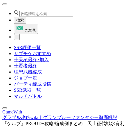
検索
ご意見
SSR評価一覧
サプチケおすすめ
十天衆最終･加入
十賢者最終
理想武器編成
ジョブ一覧
パーティ編成投稿
SSR武器一覧
マルチバトル
GameWith
グラブル攻略wiki｜グランブルーファンタジー徹底解説
『ケルブ』PROUD+攻略/編成例まとめ｜天上征伐戦水有利