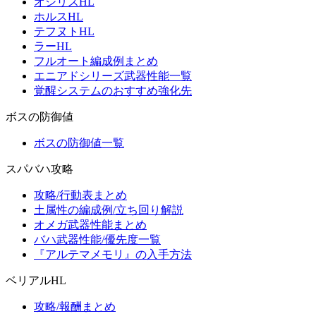
オシリスHL
ホルスHL
テフヌトHL
ラーHL
フルオート編成例まとめ
エニアドシリーズ武器性能一覧
覚醒システムのおすすめ強化先
ボスの防御値
ボスの防御値一覧
スパバハ攻略
攻略/行動表まとめ
土属性の編成例/立ち回り解説
オメガ武器性能まとめ
バハ武器性能/優先度一覧
『アルテマメモリ』の入手方法
ベリアルHL
攻略/報酬まとめ