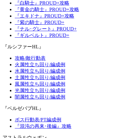
『白騎士』PROUD+攻略
『黄金の騎士』PROUD+攻略
『エキドナ』PROUD+攻略
『紫の騎士』PROUD+
『ナル･グレート』PROUD+
『ギルベルト』PROUD+
『ルシファーHL』
攻略/敵行動表
火属性立ち回り/編成例
水属性立ち回り/編成例
土属性立ち回り/編成例
風属性立ち回り/編成例
光属性立ち回り/編成例
闇属性立ち回り/編成例
『ベルゼバブHL』
ボス行動表/PT編成例
『混沌の再来･後編』攻略
アストラルウェポン