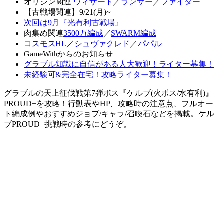
オリジン関連
ウィザード
／
ランサー
／
ファイター
【古戦場関連】9/21(月)~
次回は9月『光有利古戦場』
肉集め関連
3500万編成
／
SWARM編成
コスモスHL
／
シュヴァクレド
／
パパル
GameWithからのお知らせ
グラブル知識に自信がある人大歓迎！ライター募集！
未経験可&完全在宅！攻略ライター募集！
グラブルの天上征伐戦第7弾ボス『ケルブ(火ボス/水有利)』
PROUD+を攻略！行動表やHP、攻略時の注意点、フルオー
ト編成例やおすすめジョブ/キャラ/召喚石などを掲載。ケル
ブPROUD+挑戦時の参考にどうぞ。