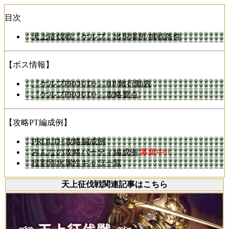
目次
天上征伐戦『ケルブ』出現場所/挑戦条件
【ボス情報】
『ケルブPROUD+』HP/敵行動表
『ケルブPROUD+』攻略要点
【攻略PT編成例】
PROUD+攻略編成例
みんなの攻略パーティ編成例
募集中!!
役割別水属性キャラ一覧
天上征伐戦関連記事はこちら