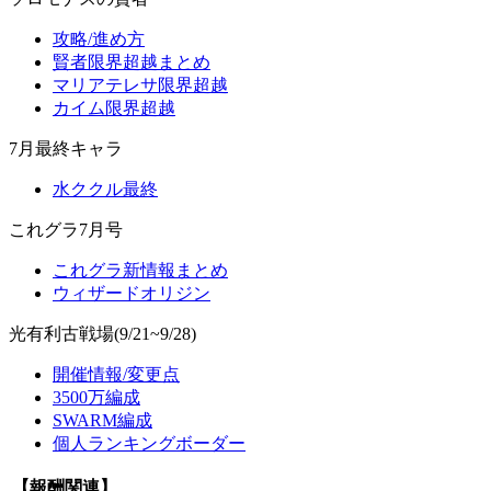
攻略/進め方
賢者限界超越まとめ
マリアテレサ限界超越
カイム限界超越
7月最終キャラ
水ククル最終
これグラ7月号
これグラ新情報まとめ
ウィザードオリジン
光有利古戦場(9/21~9/28)
開催情報/変更点
3500万編成
SWARM編成
個人ランキングボーダー
【報酬関連】