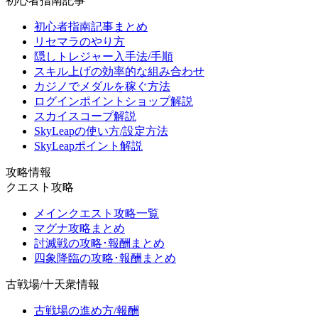
初心者指南記事
初心者指南記事まとめ
リセマラのやり方
隠しトレジャー入手法/手順
スキル上げの効率的な組み合わせ
カジノでメダルを稼ぐ方法
ログインポイントショップ解説
スカイスコープ解説
SkyLeapの使い方/設定方法
SkyLeapポイント解説
攻略情報
クエスト攻略
メインクエスト攻略一覧
マグナ攻略まとめ
討滅戦の攻略･報酬まとめ
四象降臨の攻略･報酬まとめ
古戦場/十天衆情報
古戦場の進め方/報酬