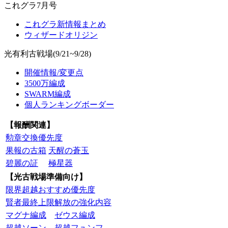
これグラ7月号
これグラ新情報まとめ
ウィザードオリジン
光有利古戦場(9/21~9/28)
開催情報/変更点
3500万編成
SWARM編成
個人ランキングボーダー
【報酬関連】
勲章交換優先度
果報の古箱
天醒の蒼玉
碧麗の証
極星器
【光古戦場準備向け】
限界超越おすすめ優先度
賢者最終上限解放の強化内容
マグナ編成
ゼウス編成
超越ソーン
超越フュンフ