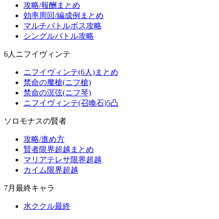
攻略/報酬まとめ
効率周回/編成例まとめ
マルチバトルボス攻略
シングルバトル攻略
6人ニフイヴィンテ
ニフイヴィンテ(6人)まとめ
禁命の魔槍(ニフ槍)
禁命の溟弦(ニフ琴)
ニフイヴィンテ(召喚石)5凸
ソロモナスの賢者
攻略/進め方
賢者限界超越まとめ
マリアテレサ限界超越
カイム限界超越
7月最終キャラ
水ククル最終