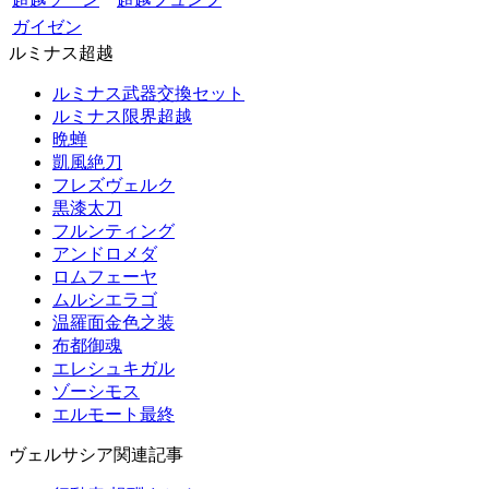
ガイゼン
ルミナス超越
ルミナス武器交換セット
ルミナス限界超越
晩蝉
凱風絶刀
フレズヴェルク
黒漆太刀
フルンティング
アンドロメダ
ロムフェーヤ
ムルシエラゴ
温羅面金色之装
布都御魂
エレシュキガル
ゾーシモス
エルモート最終
ヴェルサシア関連記事