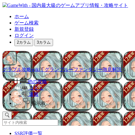
ホーム
ゲーム検索
新規登録
ログイン
2カラム
3カラム
グラブル攻略wiki｜グランブルーファンタジー徹底解説
他の攻略
コミュ
速報
掲示板
SSR評価一覧