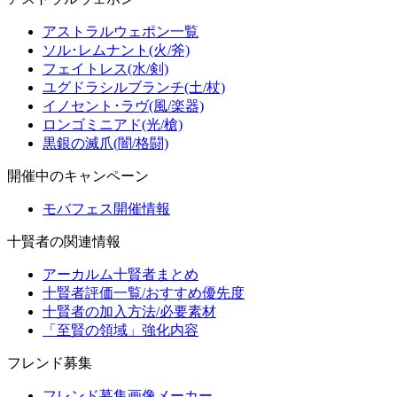
アストラルウェポン一覧
ソル･レムナント(火/斧)
フェイトレス(水/剣)
ユグドラシルブランチ(土/杖)
イノセント･ラヴ(風/楽器)
ロンゴミニアド(光/槍)
黒銀の滅爪(闇/格闘)
開催中のキャンペーン
モバフェス開催情報
十賢者の関連情報
アーカルム十賢者まとめ
十賢者評価一覧/おすすめ優先度
十賢者の加入方法/必要素材
「至賢の領域」強化内容
フレンド募集
フレンド募集画像メーカー