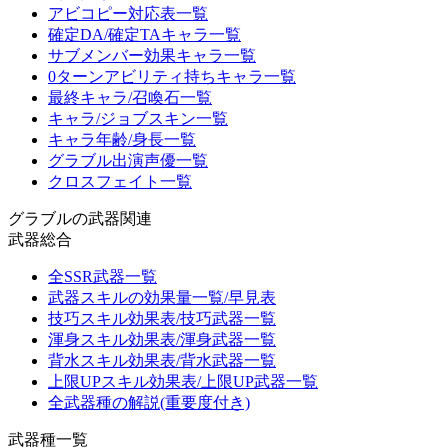
アビコピー対応表一覧
確定DA/確定TAキャラ一覧
サブメンバー効果キャラ一覧
0ターンアビリティ持ちキャラ一覧
最終キャラ/召喚石一覧
キャラ/ジョブスキン一覧
キャラ年齢/身長一覧
グラブル出演声優一覧
クロスフェイト一覧
グラブルの武器関連
武器総合
全SSR武器一覧
武器スキルの効果量一覧/早見表
技巧スキル効果表/技巧武器一覧
渾身スキル効果表/渾身武器一覧
背水スキル効果表/背水武器一覧
上限UPスキル効果表/上限UP武器一覧
全武器種の解説(重要度付き)
武器種一覧