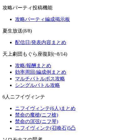
攻略パーティ投稿機能
攻略パーティ編成掲示板
夏生放送(8/8)
配信日/発表内容まとめ
天上劇団もぐら座復刻(~8/14)
攻略/報酬まとめ
効率周回/編成例まとめ
マルチバトルボス攻略
シングルバトル攻略
6人ニフイヴィンテ
ニフイヴィンテ(6人)まとめ
禁命の魔槍(ニフ槍)
禁命の溟弦(ニフ琴)
ニフイヴィンテ(召喚石)5凸
ソロモナスの賢者