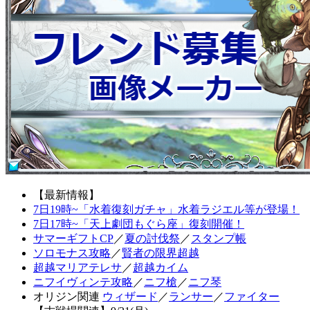
【最新情報】
7日19時~「水着復刻ガチャ」水着ラジエル等が登場！
7日17時~「天上劇団もぐら座」復刻開催！
サマーギフトCP
／
夏の討伐祭
／
スタンプ帳
ソロモナス攻略
／
賢者の限界超越
超越マリアテレサ
／
超越カイム
ニフイヴィンテ攻略
／
ニフ槍
／
ニフ琴
オリジン関連
ウィザード
／
ランサー
／
ファイター