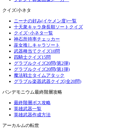
クイズ/小ネタ
ニーナの好み(イケメン度)一覧
十天衆キャラ身長順ソートクイズ
クイズ･小ネタ一覧
神石所持率チェッカー
巫女推しキャラソート
武器種当てクイズ10問
四騎士クイズ15問
グラブルクイズ20問(第2弾)
グラブルクイズ20問(第1弾)
魔法戦士タイムアタック
グラブル楽器武器クイズ(全20問)
パンデモニウム最終階層攻略
最終階層ボス攻略
英雄武器一覧
英雄武器作成方法
アーカルムの転世