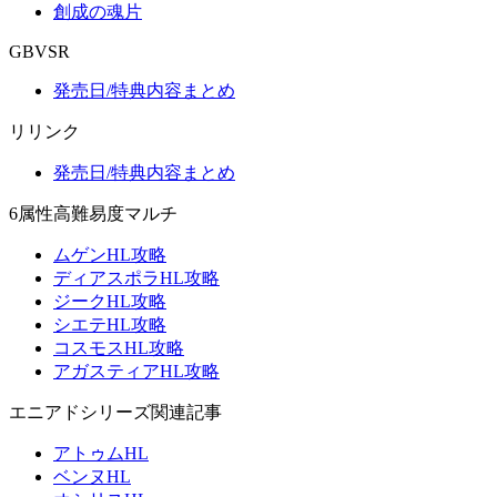
創成の魂片
GBVSR
発売日/特典内容まとめ
リリンク
発売日/特典内容まとめ
6属性高難易度マルチ
ムゲンHL攻略
ディアスポラHL攻略
ジークHL攻略
シエテHL攻略
コスモスHL攻略
アガスティアHL攻略
エニアドシリーズ関連記事
アトゥムHL
ベンヌHL