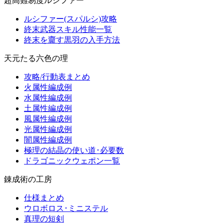
超高難易度ルシファー
ルシファー(スパルシ)攻略
終末武器スキル性能一覧
終末を齎す黒羽の入手方法
天元たる六色の理
攻略/行動表まとめ
火属性編成例
水属性編成例
土属性編成例
風属性編成例
光属性編成例
闇属性編成例
極理の結晶の使い道･必要数
ドラゴニックウェポン一覧
錬成術の工房
仕様まとめ
ウロボロス･ミニステル
真理の短剣