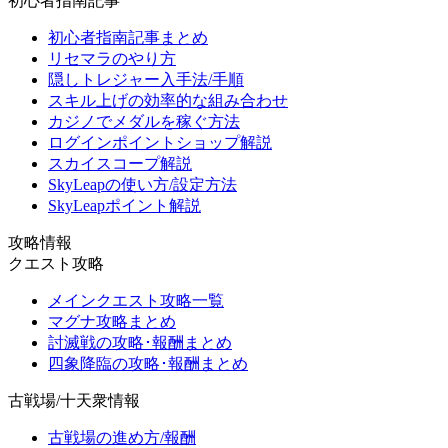
初心者指南記事
初心者指南記事まとめ
リセマラのやり方
隠しトレジャー入手法/手順
スキル上げの効率的な組み合わせ
カジノでメダルを稼ぐ方法
ログインポイントショップ解説
スカイスコープ解説
SkyLeapの使い方/設定方法
SkyLeapポイント解説
攻略情報
クエスト攻略
メインクエスト攻略一覧
マグナ攻略まとめ
討滅戦の攻略･報酬まとめ
四象降臨の攻略･報酬まとめ
古戦場/十天衆情報
古戦場の進め方/報酬