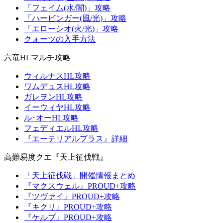
「フェイム(水/闇)」攻略
「ハービンガー(風/光)」攻略
「エローシオ(火/光)」攻略
クォーツの入手方法
六竜HLマルチ攻略
ウィルナスHL攻略
ワムデュスHL攻略
ガレヲンHL攻略
イーウィヤHL攻略
ル･オーHL攻略
フェディエルHL攻略
『エーテリアルプラス』詳細
高難易度クエ『天上征伐戦』
「天上征伐戦」開催情報まとめ
『マクスウェル』PROUD+攻略
『ツヴァイ』PROUD+攻略
『キクリ』PROUD+攻略
『ケルブ』PROUD+攻略