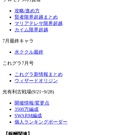
攻略/進め方
賢者限界超越まとめ
マリアテレサ限界超越
カイム限界超越
7月最終キャラ
水ククル最終
これグラ7月号
これグラ新情報まとめ
ウィザードオリジン
光有利古戦場(9/21~9/28)
開催情報/変更点
3500万編成
SWARM編成
個人ランキングボーダー
【報酬関連】