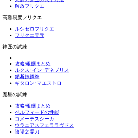
解放フリクエ
高難易度フリクエ
ルシゼロフリクエ
フリクエ天元
神匠の試練
攻略/報酬まとめ
ルクス･イン･デネブリス
鎖断鉄鋼拳
ギタロン･マエストロ
魔星の試練
攻略/報酬まとめ
ペルフィードの性能
コメーテスシーカ
ウラニアスフェララヴドス
陰陽之霊刀