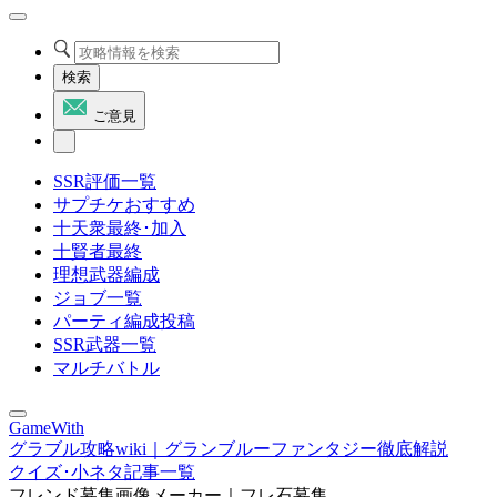
検索
ご意見
SSR評価一覧
サプチケおすすめ
十天衆最終･加入
十賢者最終
理想武器編成
ジョブ一覧
パーティ編成投稿
SSR武器一覧
マルチバトル
GameWith
グラブル攻略wiki｜グランブルーファンタジー徹底解説
クイズ･小ネタ記事一覧
フレンド募集画像メーカー｜フレ石募集