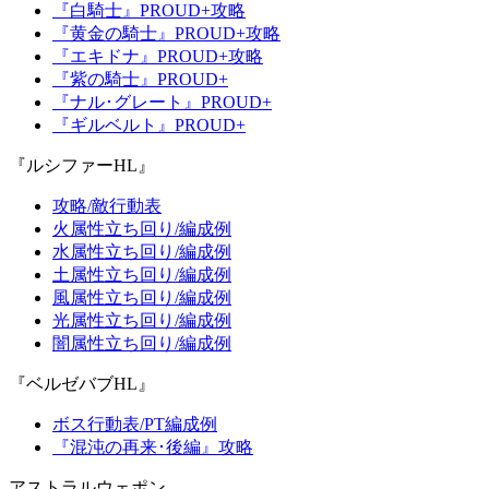
『白騎士』PROUD+攻略
『黄金の騎士』PROUD+攻略
『エキドナ』PROUD+攻略
『紫の騎士』PROUD+
『ナル･グレート』PROUD+
『ギルベルト』PROUD+
『ルシファーHL』
攻略/敵行動表
火属性立ち回り/編成例
水属性立ち回り/編成例
土属性立ち回り/編成例
風属性立ち回り/編成例
光属性立ち回り/編成例
闇属性立ち回り/編成例
『ベルゼバブHL』
ボス行動表/PT編成例
『混沌の再来･後編』攻略
アストラルウェポン