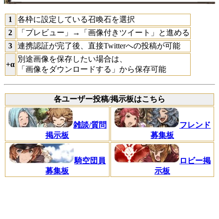
1
各枠に設定している召喚石を選択
2
「プレビュー」→「画像付きツイート」と進める
3
連携認証が完了後、直接Twitterへの投稿が可能
別途画像を保存したい場合は、
+α
「画像をダウンロードする」から保存可能
各ユーザー投稿/掲示板はこちら
雑談/質問
フレンド
掲示板
募集板
騎空団員
ロビー掲
募集板
示板