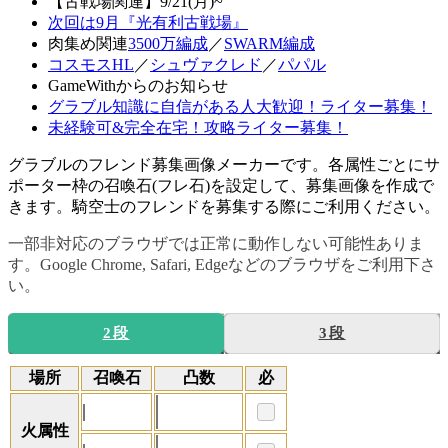
【古戦場関連】9/21(月)~
次回は9月『光有利古戦場』
肉集め関連
3500万編成
／
SWARM編成
コスモスHL
／
シュヴァクレド
／
パパル
GameWithからのお知らせ
グラブル知識に自信がある人大歓迎！ライター募集！
未経験可&完全在宅！攻略ライター募集！
グラブルのフレンド募集画像メーカーです。各属性ごとにサ
ポーター枠の召喚石(フレ石)を設定して、募集画像を作成で
きます。騎空士のフレンドを募集する際にご利用ください。
一部非対応のブラウザでは正常に動作しない可能性ありま
す。Google Chrome, Safari, Edgeなどのブラウザをご利用下さ
い。
2段
3段
場所
召喚石
凸数
必
火属性