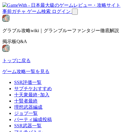
事前ガチャ
ゲーム検索
ログイン
グラブル攻略wiki｜グランブルーファンタジー徹底解説
掲示板Q&A
トップに戻る
ゲーム攻略一覧を見る
SSR評価一覧
サプチケおすすめ
十天衆最終･加入
十賢者最終
理想武器編成
ジョブ一覧
パーティ編成投稿
SSR武器一覧
マルチバトル