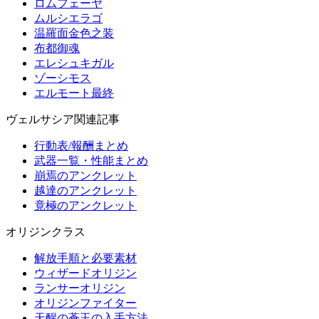
ロムフェーヤ
ムルシエラゴ
温羅面金色之装
布都御魂
エレシュキガル
ゾーシモス
エルモート最終
ヴェルサシア関連記事
行動表/報酬まとめ
武器一覧・性能まとめ
崩焉のアンクレット
越達のアンクレット
竟極のアンクレット
オリジンクラス
解放手順と必要素材
ウィザードオリジン
ランサーオリジン
オリジンファイター
天醒の蒼玉の入手方法