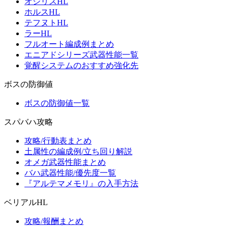
オシリスHL
ホルスHL
テフヌトHL
ラーHL
フルオート編成例まとめ
エニアドシリーズ武器性能一覧
覚醒システムのおすすめ強化先
ボスの防御値
ボスの防御値一覧
スパバハ攻略
攻略/行動表まとめ
土属性の編成例/立ち回り解説
オメガ武器性能まとめ
バハ武器性能/優先度一覧
『アルテマメモリ』の入手方法
ベリアルHL
攻略/報酬まとめ