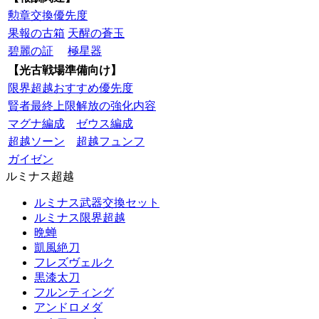
勲章交換優先度
果報の古箱
天醒の蒼玉
碧麗の証
極星器
【光古戦場準備向け】
限界超越おすすめ優先度
賢者最終上限解放の強化内容
マグナ編成
ゼウス編成
超越ソーン
超越フュンフ
ガイゼン
ルミナス超越
ルミナス武器交換セット
ルミナス限界超越
晩蝉
凱風絶刀
フレズヴェルク
黒漆太刀
フルンティング
アンドロメダ