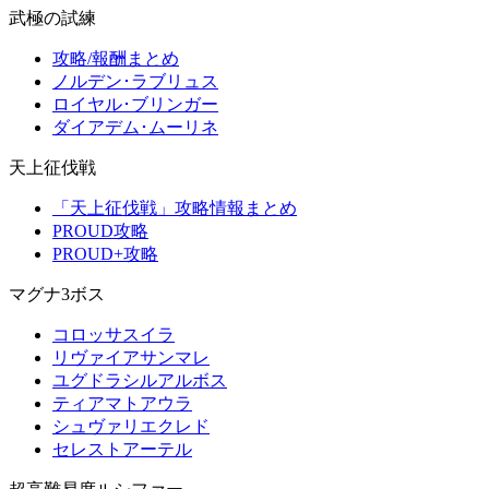
武極の試練
攻略/報酬まとめ
ノルデン･ラブリュス
ロイヤル･ブリンガー
ダイアデム･ムーリネ
天上征伐戦
「天上征伐戦」攻略情報まとめ
PROUD攻略
PROUD+攻略
マグナ3ボス
コロッサスイラ
リヴァイアサンマレ
ユグドラシルアルボス
ティアマトアウラ
シュヴァリエクレド
セレストアーテル