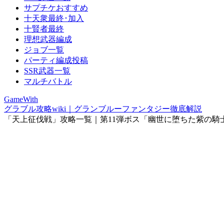
サプチケおすすめ
十天衆最終･加入
十賢者最終
理想武器編成
ジョブ一覧
パーティ編成投稿
SSR武器一覧
マルチバトル
GameWith
グラブル攻略wiki｜グランブルーファンタジー徹底解説
「天上征伐戦」攻略一覧｜第11弾ボス「幽世に堕ちた紫の騎