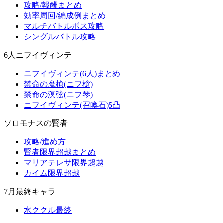
攻略/報酬まとめ
効率周回/編成例まとめ
マルチバトルボス攻略
シングルバトル攻略
6人ニフイヴィンテ
ニフイヴィンテ(6人)まとめ
禁命の魔槍(ニフ槍)
禁命の溟弦(ニフ琴)
ニフイヴィンテ(召喚石)5凸
ソロモナスの賢者
攻略/進め方
賢者限界超越まとめ
マリアテレサ限界超越
カイム限界超越
7月最終キャラ
水ククル最終