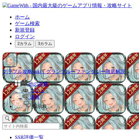
ホーム
ゲーム検索
新規登録
ログイン
2カラム
3カラム
グラブル攻略wiki｜グランブルーファンタジー徹底解説
他の攻略
コミュ
速報
掲示板
SSR評価一覧