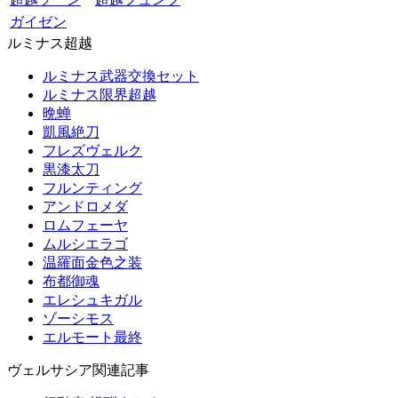
ガイゼン
ルミナス超越
ルミナス武器交換セット
ルミナス限界超越
晩蝉
凱風絶刀
フレズヴェルク
黒漆太刀
フルンティング
アンドロメダ
ロムフェーヤ
ムルシエラゴ
温羅面金色之装
布都御魂
エレシュキガル
ゾーシモス
エルモート最終
ヴェルサシア関連記事