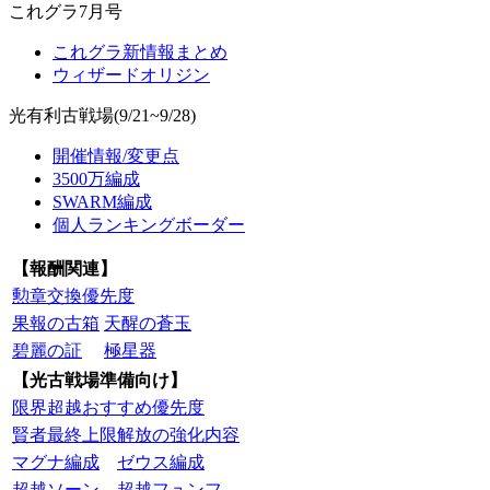
これグラ7月号
これグラ新情報まとめ
ウィザードオリジン
光有利古戦場(9/21~9/28)
開催情報/変更点
3500万編成
SWARM編成
個人ランキングボーダー
【報酬関連】
勲章交換優先度
果報の古箱
天醒の蒼玉
碧麗の証
極星器
【光古戦場準備向け】
限界超越おすすめ優先度
賢者最終上限解放の強化内容
マグナ編成
ゼウス編成
超越ソーン
超越フュンフ