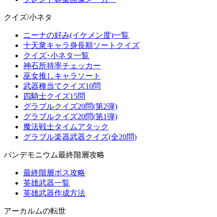
クイズ/小ネタ
ニーナの好み(イケメン度)一覧
十天衆キャラ身長順ソートクイズ
クイズ･小ネタ一覧
神石所持率チェッカー
巫女推しキャラソート
武器種当てクイズ10問
四騎士クイズ15問
グラブルクイズ20問(第2弾)
グラブルクイズ20問(第1弾)
魔法戦士タイムアタック
グラブル楽器武器クイズ(全20問)
パンデモニウム最終階層攻略
最終階層ボス攻略
英雄武器一覧
英雄武器作成方法
アーカルムの転世