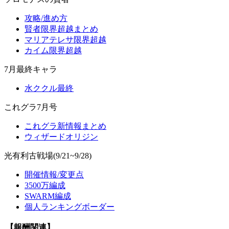
攻略/進め方
賢者限界超越まとめ
マリアテレサ限界超越
カイム限界超越
7月最終キャラ
水ククル最終
これグラ7月号
これグラ新情報まとめ
ウィザードオリジン
光有利古戦場(9/21~9/28)
開催情報/変更点
3500万編成
SWARM編成
個人ランキングボーダー
【報酬関連】