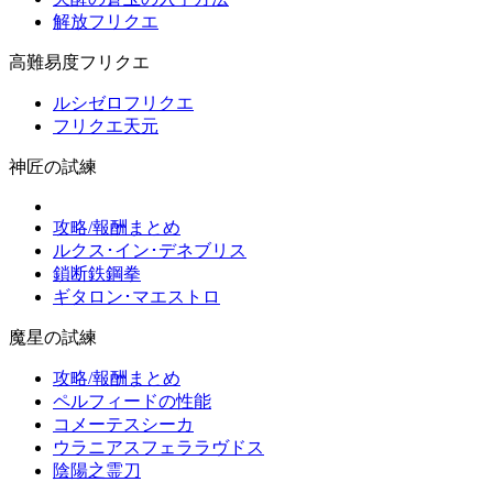
解放フリクエ
高難易度フリクエ
ルシゼロフリクエ
フリクエ天元
神匠の試練
攻略/報酬まとめ
ルクス･イン･デネブリス
鎖断鉄鋼拳
ギタロン･マエストロ
魔星の試練
攻略/報酬まとめ
ペルフィードの性能
コメーテスシーカ
ウラニアスフェララヴドス
陰陽之霊刀