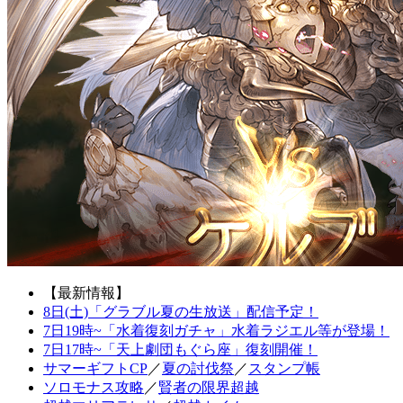
【最新情報】
8日(土)「グラブル夏の生放送」配信予定！
7日19時~「水着復刻ガチャ」水着ラジエル等が登場！
7日17時~「天上劇団もぐら座」復刻開催！
サマーギフトCP
／
夏の討伐祭
／
スタンプ帳
ソロモナス攻略
／
賢者の限界超越