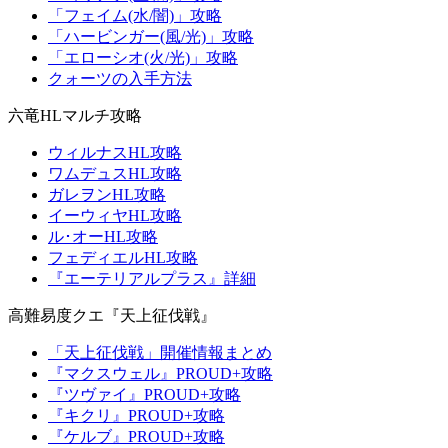
「フェイム(水/闇)」攻略
「ハービンガー(風/光)」攻略
「エローシオ(火/光)」攻略
クォーツの入手方法
六竜HLマルチ攻略
ウィルナスHL攻略
ワムデュスHL攻略
ガレヲンHL攻略
イーウィヤHL攻略
ル･オーHL攻略
フェディエルHL攻略
『エーテリアルプラス』詳細
高難易度クエ『天上征伐戦』
「天上征伐戦」開催情報まとめ
『マクスウェル』PROUD+攻略
『ツヴァイ』PROUD+攻略
『キクリ』PROUD+攻略
『ケルブ』PROUD+攻略