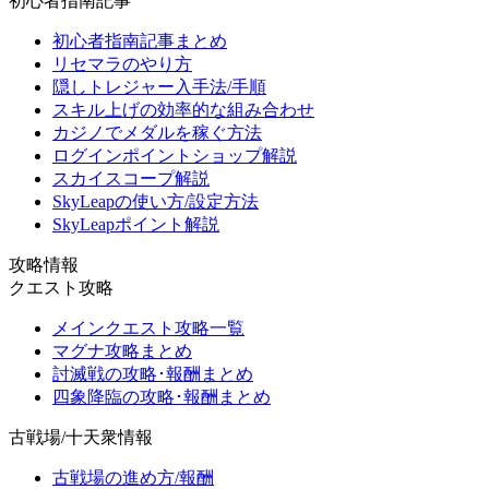
初心者指南記事
初心者指南記事まとめ
リセマラのやり方
隠しトレジャー入手法/手順
スキル上げの効率的な組み合わせ
カジノでメダルを稼ぐ方法
ログインポイントショップ解説
スカイスコープ解説
SkyLeapの使い方/設定方法
SkyLeapポイント解説
攻略情報
クエスト攻略
メインクエスト攻略一覧
マグナ攻略まとめ
討滅戦の攻略･報酬まとめ
四象降臨の攻略･報酬まとめ
古戦場/十天衆情報
古戦場の進め方/報酬