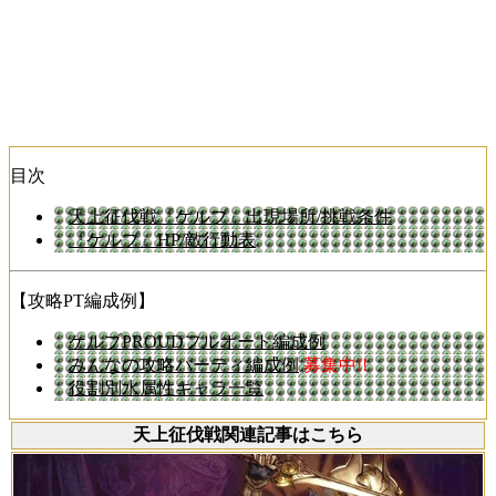
目次
天上征伐戦『ケルブ』出現場所/挑戦条件
『ケルブ』HP/敵行動表
【攻略PT編成例】
ケルブPROUDフルオート編成例
みんなの攻略パーティ編成例
募集中!!
役割別水属性キャラ一覧
天上征伐戦関連記事はこちら