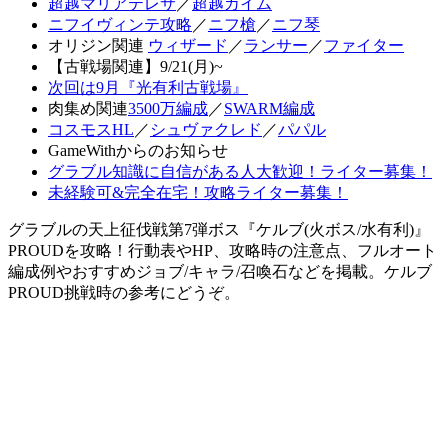
超越マリアテレサ
／
超越カイム
ニフイヴィンテ攻略
／
ニフ槍
／
ニフ琴
オリジン関連
ウィザード
／
ランサー
／
ファイター
【古戦場関連】9/21(月)~
次回は9月『光有利古戦場』
肉集め関連
3500万編成
／
SWARM編成
コスモスHL
／
シュヴァクレド
／
パパル
GameWithからのお知らせ
グラブル知識に自信がある人大歓迎！ライター募集！
未経験可&完全在宅！攻略ライター募集！
グラブルの天上征伐戦第7弾ボス『ケルブ(火ボス/水有利)』
PROUDを攻略！行動表やHP、攻略時の注意点、フルオート
編成例やおすすめジョブ/キャラ/召喚石などを掲載。ケルブ
PROUD挑戦時の参考にどうぞ。