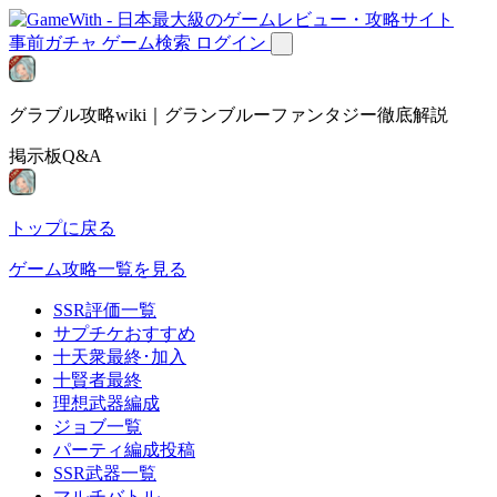
事前ガチャ
ゲーム検索
ログイン
グラブル攻略wiki｜グランブルーファンタジー徹底解説
掲示板Q&A
トップに戻る
ゲーム攻略一覧を見る
SSR評価一覧
サプチケおすすめ
十天衆最終･加入
十賢者最終
理想武器編成
ジョブ一覧
パーティ編成投稿
SSR武器一覧
マルチバトル