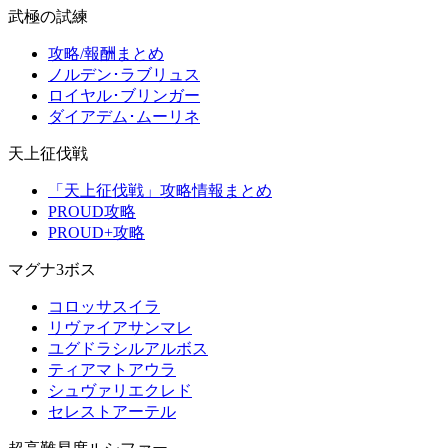
武極の試練
攻略/報酬まとめ
ノルデン･ラブリュス
ロイヤル･ブリンガー
ダイアデム･ムーリネ
天上征伐戦
「天上征伐戦」攻略情報まとめ
PROUD攻略
PROUD+攻略
マグナ3ボス
コロッサスイラ
リヴァイアサンマレ
ユグドラシルアルボス
ティアマトアウラ
シュヴァリエクレド
セレストアーテル