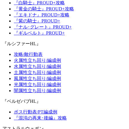
『白騎士』PROUD+攻略
『黄金の騎士』PROUD+攻略
『エキドナ』PROUD+攻略
『紫の騎士』PROUD+
『ナル･グレート』PROUD+
『ギルベルト』PROUD+
『ルシファーHL』
攻略/敵行動表
火属性立ち回り/編成例
水属性立ち回り/編成例
土属性立ち回り/編成例
風属性立ち回り/編成例
光属性立ち回り/編成例
闇属性立ち回り/編成例
『ベルゼバブHL』
ボス行動表/PT編成例
『混沌の再来･後編』攻略
アストラルウェポン