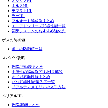
オシリスHL
ホルスHL
テフヌトHL
ラーHL
フルオート編成例まとめ
エニアドシリーズ武器性能一覧
覚醒システムのおすすめ強化先
ボスの防御値
ボスの防御値一覧
スパバハ攻略
攻略/行動表まとめ
土属性の編成例/立ち回り解説
オメガ武器性能まとめ
バハ武器性能/優先度一覧
『アルテマメモリ』の入手方法
ベリアルHL
攻略/報酬まとめ