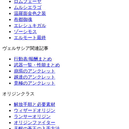
ロムフェーヤ
ムルシエラゴ
温羅面金色之装
布都御魂
エレシュキガル
ゾーシモス
エルモート最終
ヴェルサシア関連記事
行動表/報酬まとめ
武器一覧・性能まとめ
崩焉のアンクレット
越達のアンクレット
竟極のアンクレット
オリジンクラス
解放手順と必要素材
ウィザードオリジン
ランサーオリジン
オリジンファイター
天醒の蒼玉の入手方法