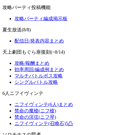
攻略パーティ投稿機能
攻略パーティ編成掲示板
夏生放送(8/8)
配信日/発表内容まとめ
天上劇団もぐら座復刻(~8/14)
攻略/報酬まとめ
効率周回/編成例まとめ
マルチバトルボス攻略
シングルバトル攻略
6人ニフイヴィンテ
ニフイヴィンテ(6人)まとめ
禁命の魔槍(ニフ槍)
禁命の溟弦(ニフ琴)
ニフイヴィンテ(召喚石)5凸
ソロモナスの賢者