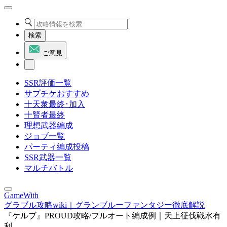
検索
ご意見
SSR評価一覧
サプチケおすすめ
十天衆最終･加入
十賢者最終
理想武器編成
ジョブ一覧
パーティ編成投稿
SSR武器一覧
マルチバトル
GameWith
グラブル攻略wiki｜グランブルーファンタジー徹底解説
『ケルブ』PROUD攻略/フルオート編成例｜天上征伐戦水有
利