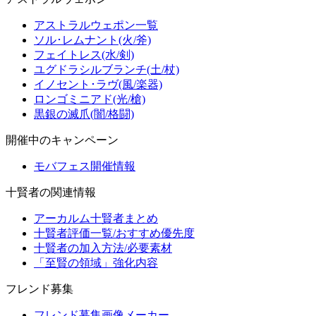
アストラルウェポン一覧
ソル･レムナント(火/斧)
フェイトレス(水/剣)
ユグドラシルブランチ(土/杖)
イノセント･ラヴ(風/楽器)
ロンゴミニアド(光/槍)
黒銀の滅爪(闇/格闘)
開催中のキャンペーン
モバフェス開催情報
十賢者の関連情報
アーカルム十賢者まとめ
十賢者評価一覧/おすすめ優先度
十賢者の加入方法/必要素材
「至賢の領域」強化内容
フレンド募集
フレンド募集画像メーカー