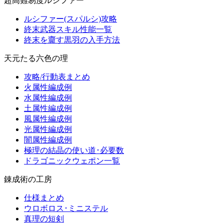
超高難易度ルシファー
ルシファー(スパルシ)攻略
終末武器スキル性能一覧
終末を齎す黒羽の入手方法
天元たる六色の理
攻略/行動表まとめ
火属性編成例
水属性編成例
土属性編成例
風属性編成例
光属性編成例
闇属性編成例
極理の結晶の使い道･必要数
ドラゴニックウェポン一覧
錬成術の工房
仕様まとめ
ウロボロス･ミニステル
真理の短剣