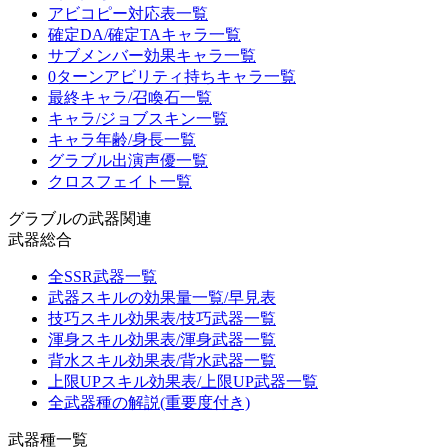
アビコピー対応表一覧
確定DA/確定TAキャラ一覧
サブメンバー効果キャラ一覧
0ターンアビリティ持ちキャラ一覧
最終キャラ/召喚石一覧
キャラ/ジョブスキン一覧
キャラ年齢/身長一覧
グラブル出演声優一覧
クロスフェイト一覧
グラブルの武器関連
武器総合
全SSR武器一覧
武器スキルの効果量一覧/早見表
技巧スキル効果表/技巧武器一覧
渾身スキル効果表/渾身武器一覧
背水スキル効果表/背水武器一覧
上限UPスキル効果表/上限UP武器一覧
全武器種の解説(重要度付き)
武器種一覧