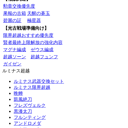
勲章交換優先度
果報の古箱
天醒の蒼玉
碧麗の証
極星器
【光古戦場準備向け】
限界超越おすすめ優先度
賢者最終上限解放の強化内容
マグナ編成
ゼウス編成
超越ソーン
超越フュンフ
ガイゼン
ルミナス超越
ルミナス武器交換セット
ルミナス限界超越
晩蝉
凱風絶刀
フレズヴェルク
黒漆太刀
フルンティング
アンドロメダ