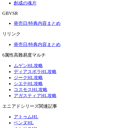
創成の魂片
GBVSR
発売日/特典内容まとめ
リリンク
発売日/特典内容まとめ
6属性高難易度マルチ
ムゲンHL攻略
ディアスポラHL攻略
ジークHL攻略
シエテHL攻略
コスモスHL攻略
アガスティアHL攻略
エニアドシリーズ関連記事
アトゥムHL
ベンヌHL