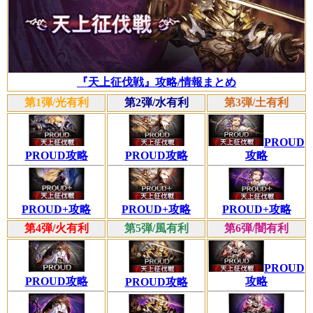
『天上征伐戦』攻略/情報まとめ
第1弾/光有利
第2弾/水有利
第3弾/土有利
PROUD
PROUD攻略
PROUD攻略
攻略
PROUD+攻略
PROUD+攻略
PROUD+攻略
第4弾/火有利
第5弾/風有利
第6弾/闇有利
PROUD
PROUD攻略
攻略
PROUD攻略