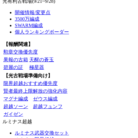
光有利古戦場(9/21~9/28)
開催情報/変更点
3500万編成
SWARM編成
個人ランキングボーダー
【報酬関連】
勲章交換優先度
果報の古箱
天醒の蒼玉
碧麗の証
極星器
【光古戦場準備向け】
限界超越おすすめ優先度
賢者最終上限解放の強化内容
マグナ編成
ゼウス編成
超越ソーン
超越フュンフ
ガイゼン
ルミナス超越
ルミナス武器交換セット