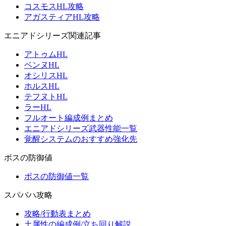
コスモスHL攻略
アガスティアHL攻略
エニアドシリーズ関連記事
アトゥムHL
ベンヌHL
オシリスHL
ホルスHL
テフヌトHL
ラーHL
フルオート編成例まとめ
エニアドシリーズ武器性能一覧
覚醒システムのおすすめ強化先
ボスの防御値
ボスの防御値一覧
スパバハ攻略
攻略/行動表まとめ
土属性の編成例/立ち回り解説