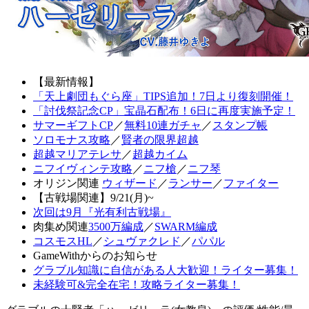
【最新情報】
「天上劇団もぐら座」TIPS追加！7日より復刻開催！
「討伐祭記念CP」宝晶石配布！6日に再度実施予定！
サマーギフトCP
／
無料10連ガチャ
／
スタンプ帳
ソロモナス攻略
／
賢者の限界超越
超越マリアテレサ
／
超越カイム
ニフイヴィンテ攻略
／
ニフ槍
／
ニフ琴
オリジン関連
ウィザード
／
ランサー
／
ファイター
【古戦場関連】9/21(月)~
次回は9月『光有利古戦場』
肉集め関連
3500万編成
／
SWARM編成
コスモスHL
／
シュヴァクレド
／
パパル
GameWithからのお知らせ
グラブル知識に自信がある人大歓迎！ライター募集！
未経験可&完全在宅！攻略ライター募集！