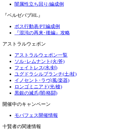
闇属性立ち回り/編成例
『ベルゼバブHL』
ボス行動表/PT編成例
『混沌の再来･後編』攻略
アストラルウェポン
アストラルウェポン一覧
ソル･レムナント(火/斧)
フェイトレス(水/剣)
ユグドラシルブランチ(土/杖)
イノセント･ラヴ(風/楽器)
ロンゴミニアド(光/槍)
黒銀の滅爪(闇/格闘)
開催中のキャンペーン
モバフェス開催情報
十賢者の関連情報