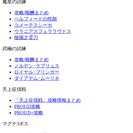
魔星の試練
攻略/報酬まとめ
ペルフィードの性能
コメーテスシーカ
ウラニアスフェララヴドス
陰陽之霊刀
武極の試練
攻略/報酬まとめ
ノルデン･ラブリュス
ロイヤル･ブリンガー
ダイアデム･ムーリネ
天上征伐戦
「天上征伐戦」攻略情報まとめ
PROUD攻略
PROUD+攻略
マグナ3ボス