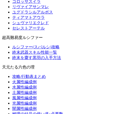
コロッサスイラ
リヴァイアサンマレ
ユグドラシルアルボス
ティアマトアウラ
シュヴァリエクレド
セレストアーテル
超高難易度ルシファー
ルシファー(スパルシ)攻略
終末武器スキル性能一覧
終末を齎す黒羽の入手方法
天元たる六色の理
攻略/行動表まとめ
火属性編成例
水属性編成例
土属性編成例
風属性編成例
光属性編成例
闇属性編成例
極理の結晶の使い道･必要数