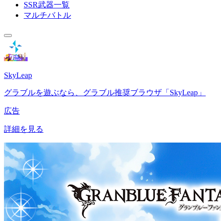
SSR武器一覧
マルチバトル
SkyLeap
グラブルを遊ぶなら、グラブル推奨ブラウザ「SkyLeap」
広告
詳細を見る