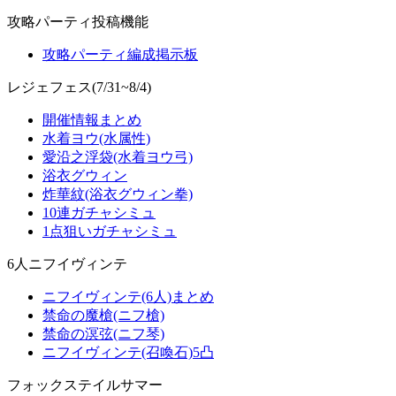
攻略パーティ投稿機能
攻略パーティ編成掲示板
レジェフェス(7/31~8/4)
開催情報まとめ
水着ヨウ(水属性)
愛沿之浮袋(水着ヨウ弓)
浴衣グウィン
炸華紋(浴衣グウィン拳)
10連ガチャシミュ
1点狙いガチャシミュ
6人ニフイヴィンテ
ニフイヴィンテ(6人)まとめ
禁命の魔槍(ニフ槍)
禁命の溟弦(ニフ琴)
ニフイヴィンテ(召喚石)5凸
フォックステイルサマー