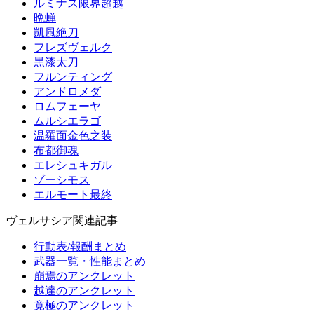
ルミナス限界超越
晩蝉
凱風絶刀
フレズヴェルク
黒漆太刀
フルンティング
アンドロメダ
ロムフェーヤ
ムルシエラゴ
温羅面金色之装
布都御魂
エレシュキガル
ゾーシモス
エルモート最終
ヴェルサシア関連記事
行動表/報酬まとめ
武器一覧・性能まとめ
崩焉のアンクレット
越達のアンクレット
竟極のアンクレット