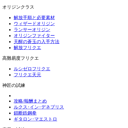
オリジンクラス
解放手順と必要素材
ウィザードオリジン
ランサーオリジン
オリジンファイター
天醒の蒼玉の入手方法
解放フリクエ
高難易度フリクエ
ルシゼロフリクエ
フリクエ天元
神匠の試練
攻略/報酬まとめ
ルクス･イン･デネブリス
鎖断鉄鋼拳
ギタロン･マエストロ