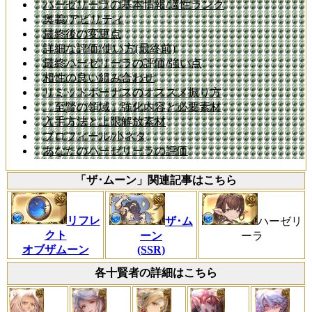
ハーゼリーラの基本情報/適性ランク
奥義/アビリティ
最終後の変更点
詳細な評価/使い方(最終前)
最終ハーゼリーラの評価/強い点
相性の良い組み合わせ
リミットボーナスのオススメ振り方
「至賢の領域」強化内容と必要素材
入手方法と上限解放素材
プロフィール/小ネタ
あなたのハーゼリーラの評価
「ザ･ムーン」関連記事はこちら
リフレ
ザ･ム
ハーゼリ
クト
ーン
ーラ
オブザムーン
(SSR)
各十賢者の詳細はこちら