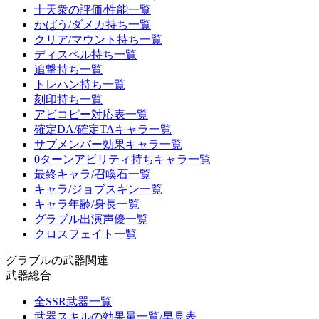
十天衆の評価/性能一覧
かばう/ダメカ持ち一覧
クリア/マウント持ち一覧
ディスペル持ち一覧
追撃持ち一覧
トレハン持ち一覧
刻印持ち一覧
アビコピー対応表一覧
確定DA/確定TAキャラ一覧
サブメンバー効果キャラ一覧
0ターンアビリティ持ちキャラ一覧
最終キャラ/召喚石一覧
キャラ/ジョブスキン一覧
キャラ年齢/身長一覧
グラブル出演声優一覧
クロスフェイト一覧
グラブルの武器関連
武器総合
全SSR武器一覧
武器スキルの効果量一覧/早見表