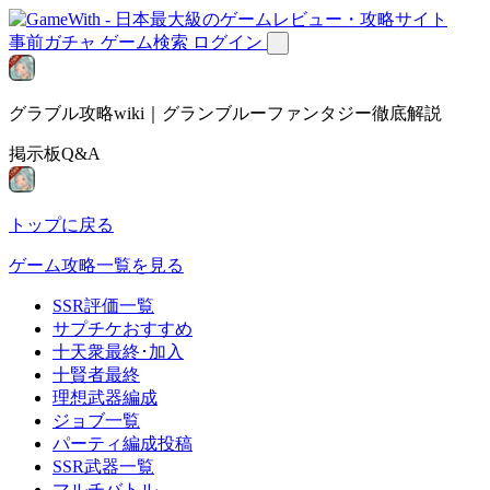
事前ガチャ
ゲーム検索
ログイン
グラブル攻略wiki｜グランブルーファンタジー徹底解説
掲示板Q&A
トップに戻る
ゲーム攻略一覧を見る
SSR評価一覧
サプチケおすすめ
十天衆最終･加入
十賢者最終
理想武器編成
ジョブ一覧
パーティ編成投稿
SSR武器一覧
マルチバトル