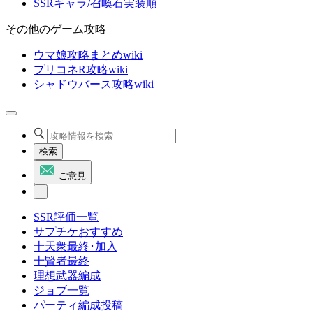
SSRキャラ/召喚石実装順
その他のゲーム攻略
ウマ娘攻略まとめwiki
プリコネR攻略wiki
シャドウバース攻略wiki
検索
ご意見
SSR評価一覧
サプチケおすすめ
十天衆最終･加入
十賢者最終
理想武器編成
ジョブ一覧
パーティ編成投稿