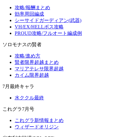
攻略/報酬まとめ
効率周回編成
シーサイドガーディアン(武器)
VH/EX/HELLボス攻略
PROUD攻略/フルオート編成例
ソロモナスの賢者
攻略/進め方
賢者限界超越まとめ
マリアテレサ限界超越
カイム限界超越
7月最終キャラ
水ククル最終
これグラ7月号
これグラ新情報まとめ
ウィザードオリジン