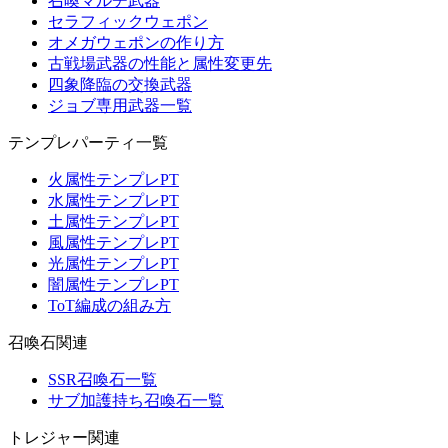
召喚マルチ武器
セラフィックウェポン
オメガウェポンの作り方
古戦場武器の性能と属性変更先
四象降臨の交換武器
ジョブ専用武器一覧
テンプレパーティ一覧
火属性テンプレPT
水属性テンプレPT
土属性テンプレPT
風属性テンプレPT
光属性テンプレPT
闇属性テンプレPT
ToT編成の組み方
召喚石関連
SSR召喚石一覧
サブ加護持ち召喚石一覧
トレジャー関連