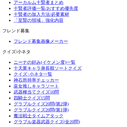
アーカルム十賢者まとめ
十賢者評価一覧/おすすめ優先度
十賢者の加入方法/必要素材
「至賢の領域」強化内容
フレンド募集
フレンド募集画像メーカー
クイズ/小ネタ
ニーナの好み(イケメン度)一覧
十天衆キャラ身長順ソートクイズ
クイズ･小ネタ一覧
神石所持率チェッカー
巫女推しキャラソート
武器種当てクイズ10問
四騎士クイズ15問
グラブルクイズ20問(第2弾)
グラブルクイズ20問(第1弾)
魔法戦士タイムアタック
グラブル楽器武器クイズ(全20問)