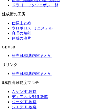
ドラゴニックウェポン一覧
錬成術の工房
仕様まとめ
ウロボロス･ミニステル
真理の短剣
創成の魂片
GBVSR
発売日/特典内容まとめ
リリンク
発売日/特典内容まとめ
6属性高難易度マルチ
ムゲンHL攻略
ディアスポラHL攻略
ジークHL攻略
シエテHL攻略