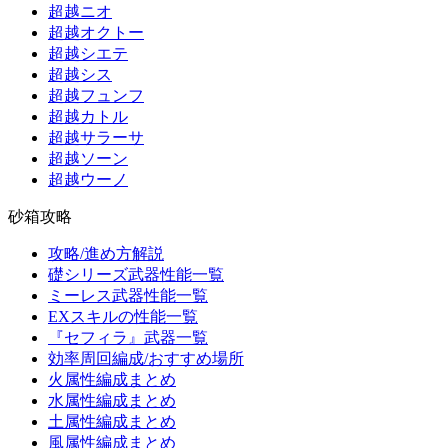
超越ニオ
超越オクトー
超越シエテ
超越シス
超越フュンフ
超越カトル
超越サラーサ
超越ソーン
超越ウーノ
砂箱攻略
攻略/進め方解説
礎シリーズ武器性能一覧
ミーレス武器性能一覧
EXスキルの性能一覧
『セフィラ』武器一覧
効率周回編成/おすすめ場所
火属性編成まとめ
水属性編成まとめ
土属性編成まとめ
風属性編成まとめ