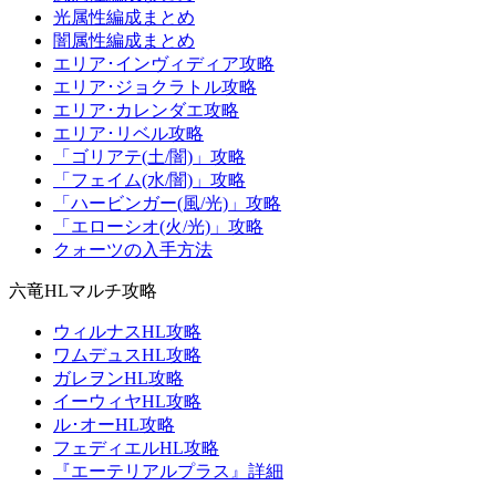
光属性編成まとめ
闇属性編成まとめ
エリア･インヴィディア攻略
エリア･ジョクラトル攻略
エリア･カレンダエ攻略
エリア･リベル攻略
「ゴリアテ(土/闇)」攻略
「フェイム(水/闇)」攻略
「ハービンガー(風/光)」攻略
「エローシオ(火/光)」攻略
クォーツの入手方法
六竜HLマルチ攻略
ウィルナスHL攻略
ワムデュスHL攻略
ガレヲンHL攻略
イーウィヤHL攻略
ル･オーHL攻略
フェディエルHL攻略
『エーテリアルプラス』詳細