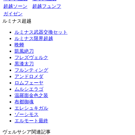
超越ソーン
超越フュンフ
ガイゼン
ルミナス超越
ルミナス武器交換セット
ルミナス限界超越
晩蝉
凱風絶刀
フレズヴェルク
黒漆太刀
フルンティング
アンドロメダ
ロムフェーヤ
ムルシエラゴ
温羅面金色之装
布都御魂
エレシュキガル
ゾーシモス
エルモート最終
ヴェルサシア関連記事