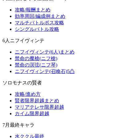
攻略/報酬まとめ
効率周回/編成例まとめ
マルチバトルボス攻略
シングルバトル攻略
6人ニフイヴィンテ
ニフイヴィンテ(6人)まとめ
禁命の魔槍(ニフ槍)
禁命の溟弦(ニフ琴)
ニフイヴィンテ(召喚石)5凸
ソロモナスの賢者
攻略/進め方
賢者限界超越まとめ
マリアテレサ限界超越
カイム限界超越
7月最終キャラ
水ククル最終