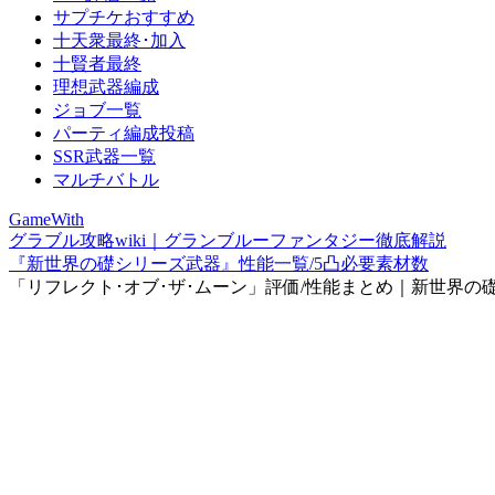
サプチケおすすめ
十天衆最終･加入
十賢者最終
理想武器編成
ジョブ一覧
パーティ編成投稿
SSR武器一覧
マルチバトル
GameWith
グラブル攻略wiki｜グランブルーファンタジー徹底解説
『新世界の礎シリーズ武器』性能一覧/5凸必要素材数
「リフレクト･オブ･ザ･ムーン」評価/性能まとめ｜新世界の