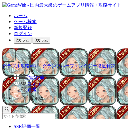
ホーム
ゲーム検索
新規登録
ログイン
2カラム
3カラム
グラブル攻略wiki｜グランブルーファンタジー徹底解説
他の攻略
コミュ
速報
掲示板
SSR評価一覧