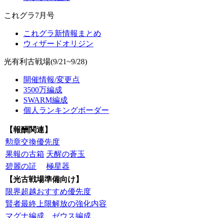
これグラ7月号
これグラ新情報まとめ
ウィザードオリジン
光有利古戦場(9/21~9/28)
開催情報/変更点
3500万編成
SWARM編成
個人ランキングボーダー
【報酬関連】
勲章交換優先度
果報の古箱
天醒の蒼玉
碧麗の証
極星器
【光古戦場準備向け】
限界超越おすすめ優先度
賢者最終上限解放の強化内容
マグナ編成
ゼウス編成