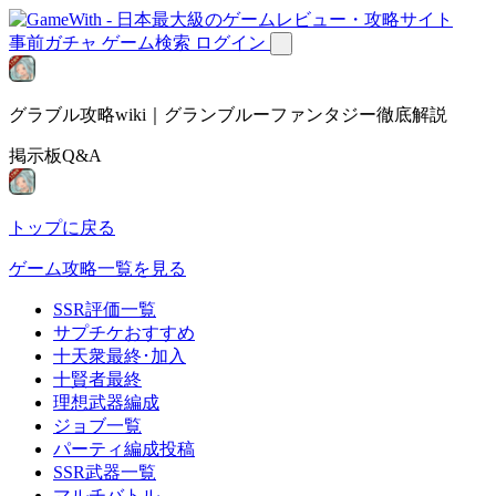
事前ガチャ
ゲーム検索
ログイン
グラブル攻略wiki｜グランブルーファンタジー徹底解説
掲示板Q&A
トップに戻る
ゲーム攻略一覧を見る
SSR評価一覧
サプチケおすすめ
十天衆最終･加入
十賢者最終
理想武器編成
ジョブ一覧
パーティ編成投稿
SSR武器一覧
マルチバトル