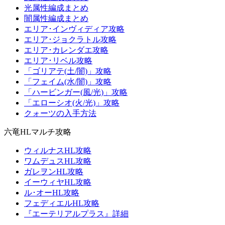
光属性編成まとめ
闇属性編成まとめ
エリア･インヴィディア攻略
エリア･ジョクラトル攻略
エリア･カレンダエ攻略
エリア･リベル攻略
「ゴリアテ(土/闇)」攻略
「フェイム(水/闇)」攻略
「ハービンガー(風/光)」攻略
「エローシオ(火/光)」攻略
クォーツの入手方法
六竜HLマルチ攻略
ウィルナスHL攻略
ワムデュスHL攻略
ガレヲンHL攻略
イーウィヤHL攻略
ル･オーHL攻略
フェディエルHL攻略
『エーテリアルプラス』詳細