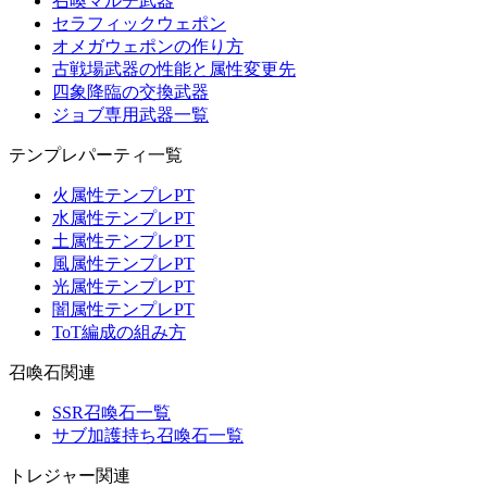
召喚マルチ武器
セラフィックウェポン
オメガウェポンの作り方
古戦場武器の性能と属性変更先
四象降臨の交換武器
ジョブ専用武器一覧
テンプレパーティ一覧
火属性テンプレPT
水属性テンプレPT
土属性テンプレPT
風属性テンプレPT
光属性テンプレPT
闇属性テンプレPT
ToT編成の組み方
召喚石関連
SSR召喚石一覧
サブ加護持ち召喚石一覧
トレジャー関連