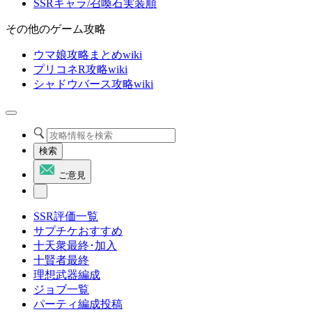
SSRキャラ/召喚石実装順
その他のゲーム攻略
ウマ娘攻略まとめwiki
プリコネR攻略wiki
シャドウバース攻略wiki
検索
ご意見
SSR評価一覧
サプチケおすすめ
十天衆最終･加入
十賢者最終
理想武器編成
ジョブ一覧
パーティ編成投稿