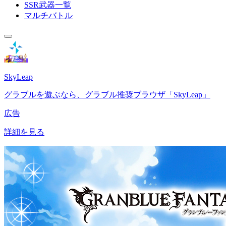
SSR武器一覧
マルチバトル
SkyLeap
グラブルを遊ぶなら、グラブル推奨ブラウザ「SkyLeap」
広告
詳細を見る