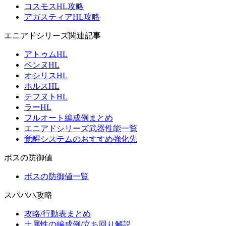
コスモスHL攻略
アガスティアHL攻略
エニアドシリーズ関連記事
アトゥムHL
ベンヌHL
オシリスHL
ホルスHL
テフヌトHL
ラーHL
フルオート編成例まとめ
エニアドシリーズ武器性能一覧
覚醒システムのおすすめ強化先
ボスの防御値
ボスの防御値一覧
スパバハ攻略
攻略/行動表まとめ
土属性の編成例/立ち回り解説