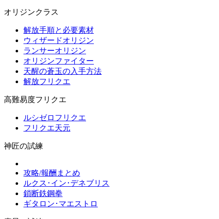
オリジンクラス
解放手順と必要素材
ウィザードオリジン
ランサーオリジン
オリジンファイター
天醒の蒼玉の入手方法
解放フリクエ
高難易度フリクエ
ルシゼロフリクエ
フリクエ天元
神匠の試練
攻略/報酬まとめ
ルクス･イン･デネブリス
鎖断鉄鋼拳
ギタロン･マエストロ