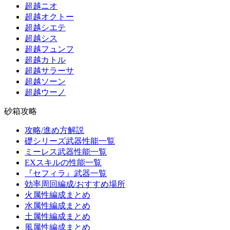
超越ニオ
超越オクトー
超越シエテ
超越シス
超越フュンフ
超越カトル
超越サラーサ
超越ソーン
超越ウーノ
砂箱攻略
攻略/進め方解説
礎シリーズ武器性能一覧
ミーレス武器性能一覧
EXスキルの性能一覧
『セフィラ』武器一覧
効率周回編成/おすすめ場所
火属性編成まとめ
水属性編成まとめ
土属性編成まとめ
風属性編成まとめ