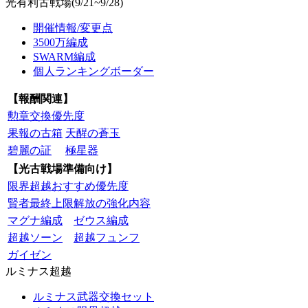
光有利古戦場(9/21~9/28)
開催情報/変更点
3500万編成
SWARM編成
個人ランキングボーダー
【報酬関連】
勲章交換優先度
果報の古箱
天醒の蒼玉
碧麗の証
極星器
【光古戦場準備向け】
限界超越おすすめ優先度
賢者最終上限解放の強化内容
マグナ編成
ゼウス編成
超越ソーン
超越フュンフ
ガイゼン
ルミナス超越
ルミナス武器交換セット