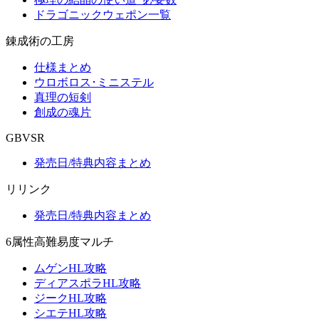
ドラゴニックウェポン一覧
錬成術の工房
仕様まとめ
ウロボロス･ミニステル
真理の短剣
創成の魂片
GBVSR
発売日/特典内容まとめ
リリンク
発売日/特典内容まとめ
6属性高難易度マルチ
ムゲンHL攻略
ディアスポラHL攻略
ジークHL攻略
シエテHL攻略