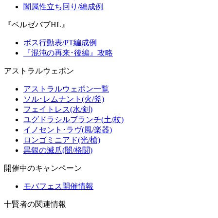
闇属性立ち回り/編成例
『ベルゼバブHL』
ボス行動表/PT編成例
『混沌の再来･後編』攻略
アストラルウェポン
アストラルウェポン一覧
ソル･レムナント(火/斧)
フェイトレス(水/剣)
ユグドラシルブランチ(土/杖)
イノセント･ラヴ(風/楽器)
ロンゴミニアド(光/槍)
黒銀の滅爪(闇/格闘)
開催中のキャンペーン
モバフェス開催情報
十賢者の関連情報