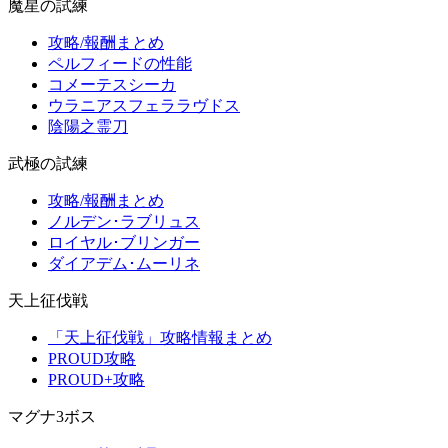
魔星の試練
攻略/報酬まとめ
ペルフィードの性能
コメーテスシーカ
ウラニアスフェララヴドス
陰陽之霊刀
武極の試練
攻略/報酬まとめ
ノルデン･ラブリュス
ロイヤル･ブリンガー
ダイアデム･ムーリネ
天上征伐戦
「天上征伐戦」攻略情報まとめ
PROUD攻略
PROUD+攻略
マグナ3ボス