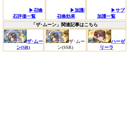
▶召喚
▶加護/
▶サブ
石評価一覧
召喚効果
加護一覧
「ザ･ムーン」関連記事はこちら
ザ･ムー
ザ･ムー
ハーゼ
ン(SR)
ン(SSR)
リーラ