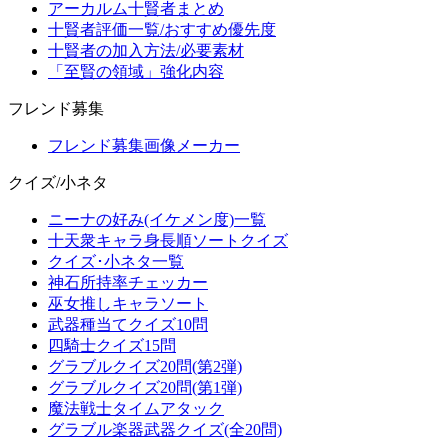
アーカルム十賢者まとめ
十賢者評価一覧/おすすめ優先度
十賢者の加入方法/必要素材
「至賢の領域」強化内容
フレンド募集
フレンド募集画像メーカー
クイズ/小ネタ
ニーナの好み(イケメン度)一覧
十天衆キャラ身長順ソートクイズ
クイズ･小ネタ一覧
神石所持率チェッカー
巫女推しキャラソート
武器種当てクイズ10問
四騎士クイズ15問
グラブルクイズ20問(第2弾)
グラブルクイズ20問(第1弾)
魔法戦士タイムアタック
グラブル楽器武器クイズ(全20問)