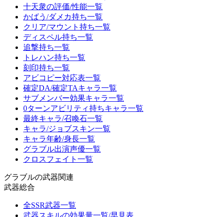
十天衆の評価/性能一覧
かばう/ダメカ持ち一覧
クリア/マウント持ち一覧
ディスペル持ち一覧
追撃持ち一覧
トレハン持ち一覧
刻印持ち一覧
アビコピー対応表一覧
確定DA/確定TAキャラ一覧
サブメンバー効果キャラ一覧
0ターンアビリティ持ちキャラ一覧
最終キャラ/召喚石一覧
キャラ/ジョブスキン一覧
キャラ年齢/身長一覧
グラブル出演声優一覧
クロスフェイト一覧
グラブルの武器関連
武器総合
全SSR武器一覧
武器スキルの効果量一覧/早見表