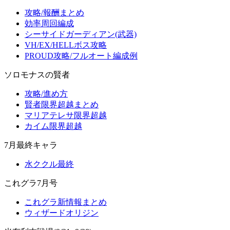
攻略/報酬まとめ
効率周回編成
シーサイドガーディアン(武器)
VH/EX/HELLボス攻略
PROUD攻略/フルオート編成例
ソロモナスの賢者
攻略/進め方
賢者限界超越まとめ
マリアテレサ限界超越
カイム限界超越
7月最終キャラ
水ククル最終
これグラ7月号
これグラ新情報まとめ
ウィザードオリジン