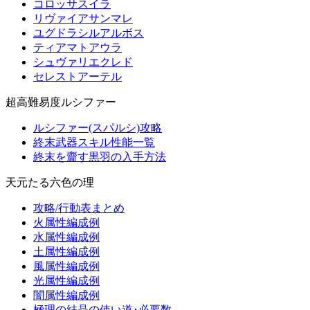
コロッサスイラ
リヴァイアサンマレ
ユグドラシルアルボス
ティアマトアウラ
シュヴァリエクレド
セレストアーテル
超高難易度ルシファー
ルシファー(スパルシ)攻略
終末武器スキル性能一覧
終末を齎す黒羽の入手方法
天元たる六色の理
攻略/行動表まとめ
火属性編成例
水属性編成例
土属性編成例
風属性編成例
光属性編成例
闇属性編成例
極理の結晶の使い道･必要数