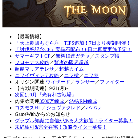
【最新情報】
「天上劇団もぐら座」TIPS追加！7日より復刻開催！
「討伐祭記念CP」宝晶石配布！6日に再度実施予定！
サマーギフトCP
／
無料10連ガチャ
／
スタンプ帳
ソロモナス攻略
／
賢者の限界超越
超越マリアテレサ
／
超越カイム
ニフイヴィンテ攻略
／
ニフ槍
／
ニフ琴
オリジン関連
ウィザード
／
ランサー
／
ファイター
【古戦場関連】9/21(月)~
次回は9月『光有利古戦場』
肉集め関連
3500万編成
／
SWARM編成
コスモスHL
／
シュヴァクレド
／
パパル
GameWithからのお知らせ
グラブル知識に自信がある人大歓迎！ライター募集！
未経験可&完全在宅！攻略ライター募集！