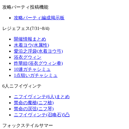
攻略パーティ投稿機能
攻略パーティ編成掲示板
レジェフェス(7/31~8/4)
開催情報まとめ
水着ヨウ(水属性)
愛沿之浮袋(水着ヨウ弓)
浴衣グウィン
炸華紋(浴衣グウィン拳)
10連ガチャシミュ
1点狙いガチャシミュ
6人ニフイヴィンテ
ニフイヴィンテ(6人)まとめ
禁命の魔槍(ニフ槍)
禁命の溟弦(ニフ琴)
ニフイヴィンテ(召喚石)5凸
フォックステイルサマー