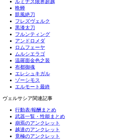
ルミナス限界超越
晩蝉
凱風絶刀
フレズヴェルク
黒漆太刀
フルンティング
アンドロメダ
ロムフェーヤ
ムルシエラゴ
温羅面金色之装
布都御魂
エレシュキガル
ゾーシモス
エルモート最終
ヴェルサシア関連記事
行動表/報酬まとめ
武器一覧・性能まとめ
崩焉のアンクレット
越達のアンクレット
竟極のアンクレット