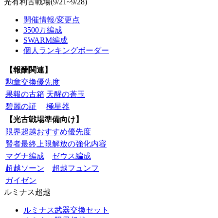
光有利古戦場(9/21~9/28)
開催情報/変更点
3500万編成
SWARM編成
個人ランキングボーダー
【報酬関連】
勲章交換優先度
果報の古箱
天醒の蒼玉
碧麗の証
極星器
【光古戦場準備向け】
限界超越おすすめ優先度
賢者最終上限解放の強化内容
マグナ編成
ゼウス編成
超越ソーン
超越フュンフ
ガイゼン
ルミナス超越
ルミナス武器交換セット