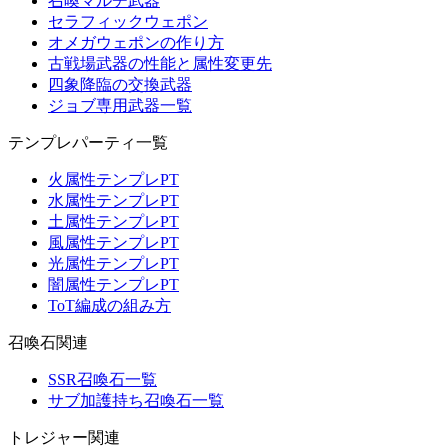
召喚マルチ武器
セラフィックウェポン
オメガウェポンの作り方
古戦場武器の性能と属性変更先
四象降臨の交換武器
ジョブ専用武器一覧
テンプレパーティ一覧
火属性テンプレPT
水属性テンプレPT
土属性テンプレPT
風属性テンプレPT
光属性テンプレPT
闇属性テンプレPT
ToT編成の組み方
召喚石関連
SSR召喚石一覧
サブ加護持ち召喚石一覧
トレジャー関連