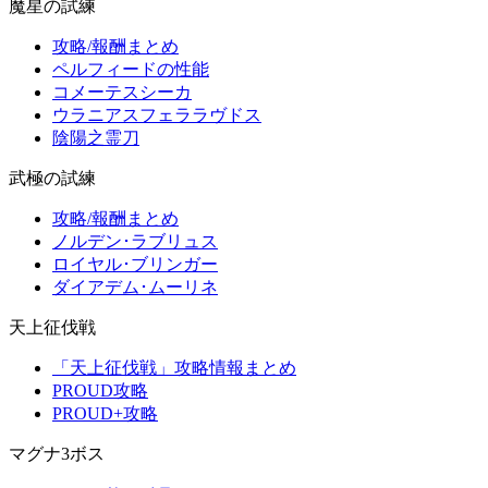
魔星の試練
攻略/報酬まとめ
ペルフィードの性能
コメーテスシーカ
ウラニアスフェララヴドス
陰陽之霊刀
武極の試練
攻略/報酬まとめ
ノルデン･ラブリュス
ロイヤル･ブリンガー
ダイアデム･ムーリネ
天上征伐戦
「天上征伐戦」攻略情報まとめ
PROUD攻略
PROUD+攻略
マグナ3ボス