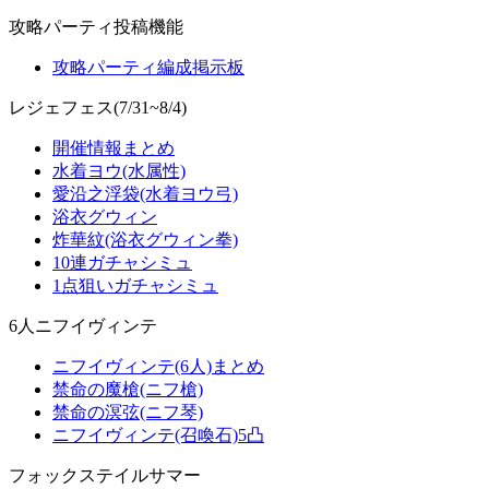
攻略パーティ投稿機能
攻略パーティ編成掲示板
レジェフェス(7/31~8/4)
開催情報まとめ
水着ヨウ(水属性)
愛沿之浮袋(水着ヨウ弓)
浴衣グウィン
炸華紋(浴衣グウィン拳)
10連ガチャシミュ
1点狙いガチャシミュ
6人ニフイヴィンテ
ニフイヴィンテ(6人)まとめ
禁命の魔槍(ニフ槍)
禁命の溟弦(ニフ琴)
ニフイヴィンテ(召喚石)5凸
フォックステイルサマー