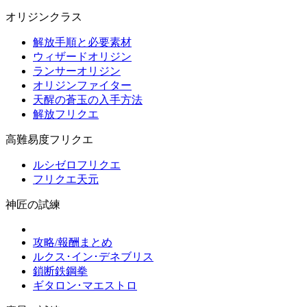
オリジンクラス
解放手順と必要素材
ウィザードオリジン
ランサーオリジン
オリジンファイター
天醒の蒼玉の入手方法
解放フリクエ
高難易度フリクエ
ルシゼロフリクエ
フリクエ天元
神匠の試練
攻略/報酬まとめ
ルクス･イン･デネブリス
鎖断鉄鋼拳
ギタロン･マエストロ