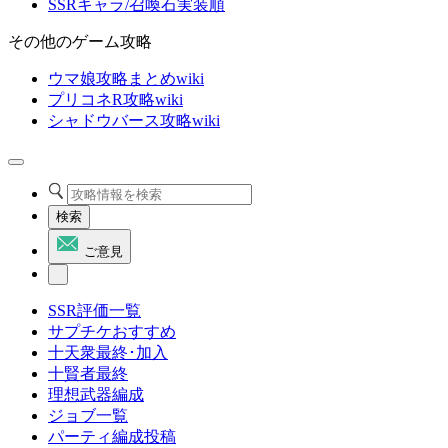
SSRキャラ/召喚石実装順
その他のゲーム攻略
ウマ娘攻略まとめwiki
プリコネR攻略wiki
シャドウバース攻略wiki
検索
ご意見
SSR評価一覧
サプチケおすすめ
十天衆最終･加入
十賢者最終
理想武器編成
ジョブ一覧
パーティ編成投稿