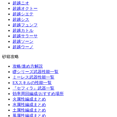
超越ニオ
超越オクトー
超越シエテ
超越シス
超越フュンフ
超越カトル
超越サラーサ
超越ソーン
超越ウーノ
砂箱攻略
攻略/進め方解説
礎シリーズ武器性能一覧
ミーレス武器性能一覧
EXスキルの性能一覧
『セフィラ』武器一覧
効率周回編成/おすすめ場所
火属性編成まとめ
水属性編成まとめ
土属性編成まとめ
風属性編成まとめ