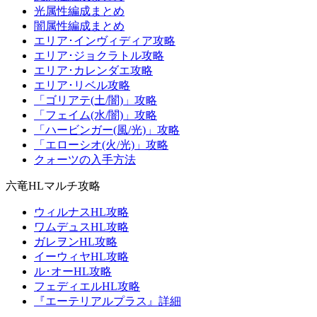
光属性編成まとめ
闇属性編成まとめ
エリア･インヴィディア攻略
エリア･ジョクラトル攻略
エリア･カレンダエ攻略
エリア･リベル攻略
「ゴリアテ(土/闇)」攻略
「フェイム(水/闇)」攻略
「ハービンガー(風/光)」攻略
「エローシオ(火/光)」攻略
クォーツの入手方法
六竜HLマルチ攻略
ウィルナスHL攻略
ワムデュスHL攻略
ガレヲンHL攻略
イーウィヤHL攻略
ル･オーHL攻略
フェディエルHL攻略
『エーテリアルプラス』詳細