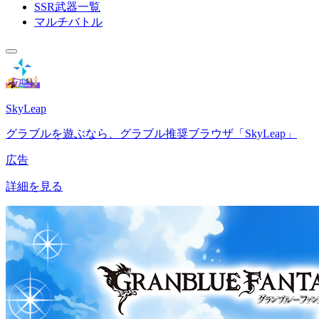
SSR武器一覧
マルチバトル
SkyLeap
グラブルを遊ぶなら、グラブル推奨ブラウザ「SkyLeap」
広告
詳細を見る