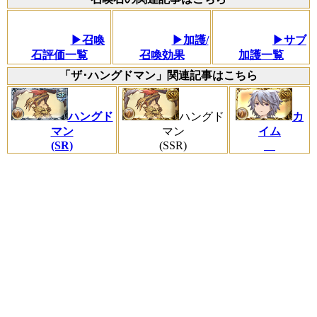
▶召喚
▶加護/
▶サブ
石評価一覧
召喚効果
加護一覧
「ザ･ハングドマン」関連記事はこちら
ハングド
ハングド
カ
マン
マン
イム
(SR)
(SSR)