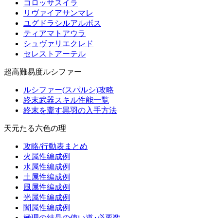
コロッサスイラ
リヴァイアサンマレ
ユグドラシルアルボス
ティアマトアウラ
シュヴァリエクレド
セレストアーテル
超高難易度ルシファー
ルシファー(スパルシ)攻略
終末武器スキル性能一覧
終末を齎す黒羽の入手方法
天元たる六色の理
攻略/行動表まとめ
火属性編成例
水属性編成例
土属性編成例
風属性編成例
光属性編成例
闇属性編成例
極理の結晶の使い道･必要数