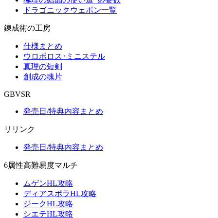
ドラゴニックウェポン一覧
錬成術の工房
仕様まとめ
ウロボロス･ミニステル
真理の短剣
創成の魂片
GBVSR
発売日/特典内容まとめ
リリンク
発売日/特典内容まとめ
6属性高難易度マルチ
ムゲンHL攻略
ディアスポラHL攻略
ジークHL攻略
シエテHL攻略