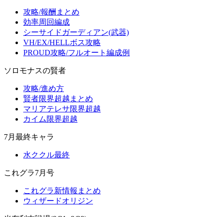
攻略/報酬まとめ
効率周回編成
シーサイドガーディアン(武器)
VH/EX/HELLボス攻略
PROUD攻略/フルオート編成例
ソロモナスの賢者
攻略/進め方
賢者限界超越まとめ
マリアテレサ限界超越
カイム限界超越
7月最終キャラ
水ククル最終
これグラ7月号
これグラ新情報まとめ
ウィザードオリジン