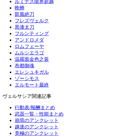
ルミナス限界超越
晩蝉
凱風絶刀
フレズヴェルク
黒漆太刀
フルンティング
アンドロメダ
ロムフェーヤ
ムルシエラゴ
温羅面金色之装
布都御魂
エレシュキガル
ゾーシモス
エルモート最終
ヴェルサシア関連記事
行動表/報酬まとめ
武器一覧・性能まとめ
崩焉のアンクレット
越達のアンクレット
竟極のアンクレット