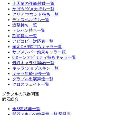
十天衆の評価/性能一覧
かばう/ダメカ持ち一覧
クリア/マウント持ち一覧
ディスペル持ち一覧
追撃持ち一覧
トレハン持ち一覧
刻印持ち一覧
アビコピー対応表一覧
確定DA/確定TAキャラ一覧
サブメンバー効果キャラ一覧
0ターンアビリティ持ちキャラ一覧
最終キャラ/召喚石一覧
キャラ/ジョブスキン一覧
キャラ年齢/身長一覧
グラブル出演声優一覧
クロスフェイト一覧
グラブルの武器関連
武器総合
全SSR武器一覧
武器スキルの効果量一覧/早見表