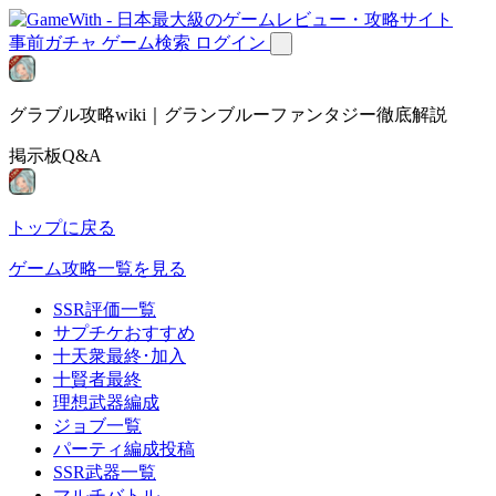
事前ガチャ
ゲーム検索
ログイン
グラブル攻略wiki｜グランブルーファンタジー徹底解説
掲示板Q&A
トップに戻る
ゲーム攻略一覧を見る
SSR評価一覧
サプチケおすすめ
十天衆最終･加入
十賢者最終
理想武器編成
ジョブ一覧
パーティ編成投稿
SSR武器一覧
マルチバトル