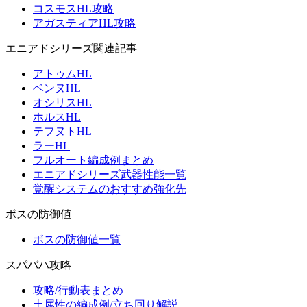
コスモスHL攻略
アガスティアHL攻略
エニアドシリーズ関連記事
アトゥムHL
ベンヌHL
オシリスHL
ホルスHL
テフヌトHL
ラーHL
フルオート編成例まとめ
エニアドシリーズ武器性能一覧
覚醒システムのおすすめ強化先
ボスの防御値
ボスの防御値一覧
スパバハ攻略
攻略/行動表まとめ
土属性の編成例/立ち回り解説