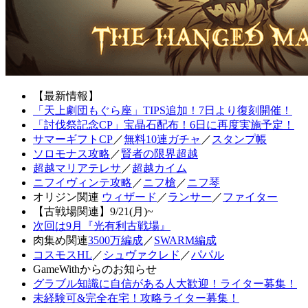
【最新情報】
「天上劇団もぐら座」TIPS追加！7日より復刻開催！
「討伐祭記念CP」宝晶石配布！6日に再度実施予定！
サマーギフトCP
／
無料10連ガチャ
／
スタンプ帳
ソロモナス攻略
／
賢者の限界超越
超越マリアテレサ
／
超越カイム
ニフイヴィンテ攻略
／
ニフ槍
／
ニフ琴
オリジン関連
ウィザード
／
ランサー
／
ファイター
【古戦場関連】9/21(月)~
次回は9月『光有利古戦場』
肉集め関連
3500万編成
／
SWARM編成
コスモスHL
／
シュヴァクレド
／
パパル
GameWithからのお知らせ
グラブル知識に自信がある人大歓迎！ライター募集！
未経験可&完全在宅！攻略ライター募集！