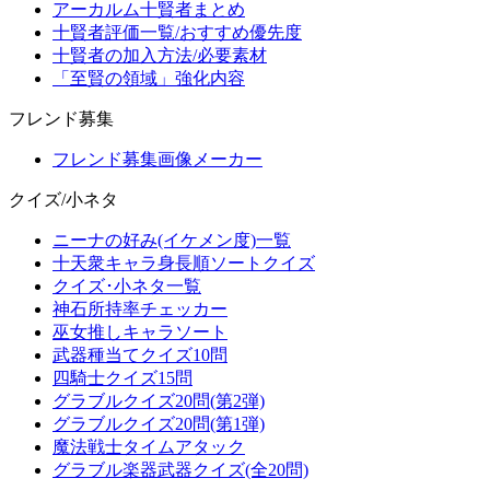
アーカルム十賢者まとめ
十賢者評価一覧/おすすめ優先度
十賢者の加入方法/必要素材
「至賢の領域」強化内容
フレンド募集
フレンド募集画像メーカー
クイズ/小ネタ
ニーナの好み(イケメン度)一覧
十天衆キャラ身長順ソートクイズ
クイズ･小ネタ一覧
神石所持率チェッカー
巫女推しキャラソート
武器種当てクイズ10問
四騎士クイズ15問
グラブルクイズ20問(第2弾)
グラブルクイズ20問(第1弾)
魔法戦士タイムアタック
グラブル楽器武器クイズ(全20問)