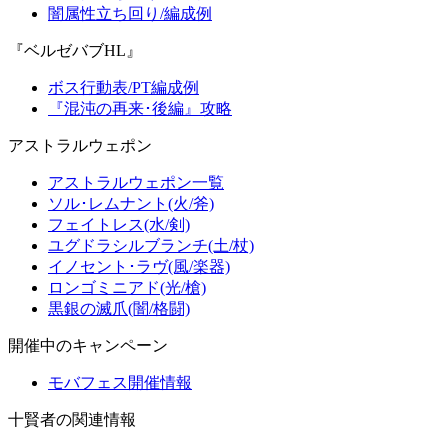
闇属性立ち回り/編成例
『ベルゼバブHL』
ボス行動表/PT編成例
『混沌の再来･後編』攻略
アストラルウェポン
アストラルウェポン一覧
ソル･レムナント(火/斧)
フェイトレス(水/剣)
ユグドラシルブランチ(土/杖)
イノセント･ラヴ(風/楽器)
ロンゴミニアド(光/槍)
黒銀の滅爪(闇/格闘)
開催中のキャンペーン
モバフェス開催情報
十賢者の関連情報