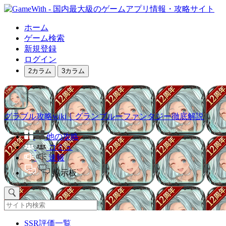
ホーム
ゲーム検索
新規登録
ログイン
2カラム
3カラム
グラブル攻略wiki｜グランブルーファンタジー徹底解説
他の攻略
コミュ
速報
掲示板
SSR評価一覧