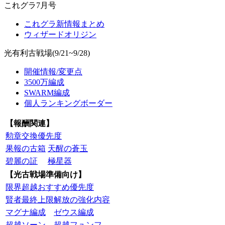
これグラ7月号
これグラ新情報まとめ
ウィザードオリジン
光有利古戦場(9/21~9/28)
開催情報/変更点
3500万編成
SWARM編成
個人ランキングボーダー
【報酬関連】
勲章交換優先度
果報の古箱
天醒の蒼玉
碧麗の証
極星器
【光古戦場準備向け】
限界超越おすすめ優先度
賢者最終上限解放の強化内容
マグナ編成
ゼウス編成
超越ソーン
超越フュンフ