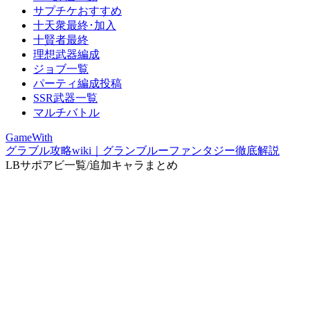
サプチケおすすめ
十天衆最終･加入
十賢者最終
理想武器編成
ジョブ一覧
パーティ編成投稿
SSR武器一覧
マルチバトル
GameWith
グラブル攻略wiki｜グランブルーファンタジー徹底解説
LBサポアビ一覧/追加キャラまとめ