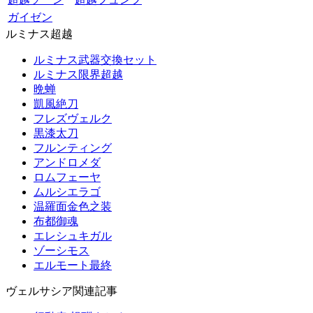
ガイゼン
ルミナス超越
ルミナス武器交換セット
ルミナス限界超越
晩蝉
凱風絶刀
フレズヴェルク
黒漆太刀
フルンティング
アンドロメダ
ロムフェーヤ
ムルシエラゴ
温羅面金色之装
布都御魂
エレシュキガル
ゾーシモス
エルモート最終
ヴェルサシア関連記事