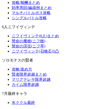
攻略/報酬まとめ
効率周回/編成例まとめ
マルチバトルボス攻略
シングルバトル攻略
6人ニフイヴィンテ
ニフイヴィンテ(6人)まとめ
禁命の魔槍(ニフ槍)
禁命の溟弦(ニフ琴)
ニフイヴィンテ(召喚石)5凸
ソロモナスの賢者
攻略/進め方
賢者限界超越まとめ
マリアテレサ限界超越
カイム限界超越
7月最終キャラ
水ククル最終