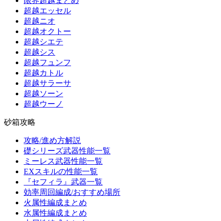
限界超越まとめ
超越エッセル
超越ニオ
超越オクトー
超越シエテ
超越シス
超越フュンフ
超越カトル
超越サラーサ
超越ソーン
超越ウーノ
砂箱攻略
攻略/進め方解説
礎シリーズ武器性能一覧
ミーレス武器性能一覧
EXスキルの性能一覧
『セフィラ』武器一覧
効率周回編成/おすすめ場所
火属性編成まとめ
水属性編成まとめ