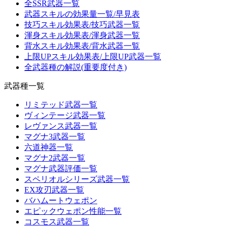
全SSR武器一覧
武器スキルの効果量一覧/早見表
技巧スキル効果表/技巧武器一覧
渾身スキル効果表/渾身武器一覧
背水スキル効果表/背水武器一覧
上限UPスキル効果表/上限UP武器一覧
全武器種の解説(重要度付き)
武器種一覧
リミテッド武器一覧
ヴィンテージ武器一覧
レヴァンス武器一覧
マグナ3武器一覧
六道神器一覧
マグナ2武器一覧
マグナ武器評価一覧
スペリオルシリーズ武器一覧
EX攻刃武器一覧
バハムートウェポン
エピックウェポン性能一覧
コスモス武器一覧