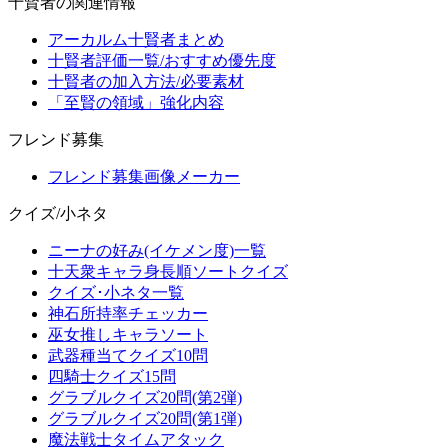
十賢者の関連情報
アーカルム十賢者まとめ
十賢者評価一覧/おすすめ優先度
十賢者の加入方法/必要素材
「至賢の領域」強化内容
フレンド募集
フレンド募集画像メーカー
クイズ/小ネタ
ニーナの好み(イケメン度)一覧
十天衆キャラ身長順ソートクイズ
クイズ･小ネタ一覧
神石所持率チェッカー
巫女推しキャラソート
武器種当てクイズ10問
四騎士クイズ15問
グラブルクイズ20問(第2弾)
グラブルクイズ20問(第1弾)
魔法戦士タイムアタック