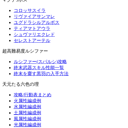
コロッサスイラ
リヴァイアサンマレ
ユグドラシルアルボス
ティアマトアウラ
シュヴァリエクレド
セレストアーテル
超高難易度ルシファー
ルシファー(スパルシ)攻略
終末武器スキル性能一覧
終末を齎す黒羽の入手方法
天元たる六色の理
攻略/行動表まとめ
火属性編成例
水属性編成例
土属性編成例
風属性編成例
光属性編成例