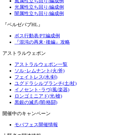
風属性立ち回り/編成例
光属性立ち回り/編成例
闇属性立ち回り/編成例
『ベルゼバブHL』
ボス行動表/PT編成例
『混沌の再来･後編』攻略
アストラルウェポン
アストラルウェポン一覧
ソル･レムナント(火/斧)
フェイトレス(水/剣)
ユグドラシルブランチ(土/杖)
イノセント･ラヴ(風/楽器)
ロンゴミニアド(光/槍)
黒銀の滅爪(闇/格闘)
開催中のキャンペーン
モバフェス開催情報