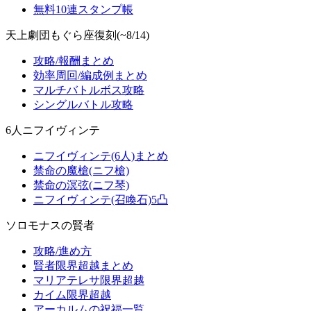
無料10連スタンプ帳
天上劇団もぐら座復刻(~8/14)
攻略/報酬まとめ
効率周回/編成例まとめ
マルチバトルボス攻略
シングルバトル攻略
6人ニフイヴィンテ
ニフイヴィンテ(6人)まとめ
禁命の魔槍(ニフ槍)
禁命の溟弦(ニフ琴)
ニフイヴィンテ(召喚石)5凸
ソロモナスの賢者
攻略/進め方
賢者限界超越まとめ
マリアテレサ限界超越
カイム限界超越
アーカルムの祝福一覧