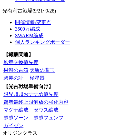
光有利古戦場(9/21~9/28)
開催情報/変更点
3500万編成
SWARM編成
個人ランキングボーダー
【報酬関連】
勲章交換優先度
果報の古箱
天醒の蒼玉
碧麗の証
極星器
【光古戦場準備向け】
限界超越おすすめ優先度
賢者最終上限解放の強化内容
マグナ編成
ゼウス編成
超越ソーン
超越フュンフ
ガイゼン
オリジンクラス