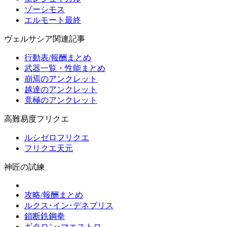
ゾーシモス
エルモート最終
ヴェルサシア関連記事
行動表/報酬まとめ
武器一覧・性能まとめ
崩焉のアンクレット
越達のアンクレット
竟極のアンクレット
高難易度フリクエ
ルシゼロフリクエ
フリクエ天元
神匠の試練
攻略/報酬まとめ
ルクス･イン･デネブリス
鎖断鉄鋼拳
ギタロン･マエストロ