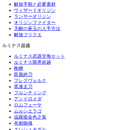
解放手順と必要素材
ウィザードオリジン
ランサーオリジン
オリジンファイター
天醒の蒼玉の入手方法
解放フリクエ
ルミナス超越
ルミナス武器交換セット
ルミナス限界超越
晩蝉
凱風絶刀
フレズヴェルク
黒漆太刀
フルンティング
アンドロメダ
ロムフェーヤ
ムルシエラゴ
温羅面金色之装
布都御魂
エレシュキガル