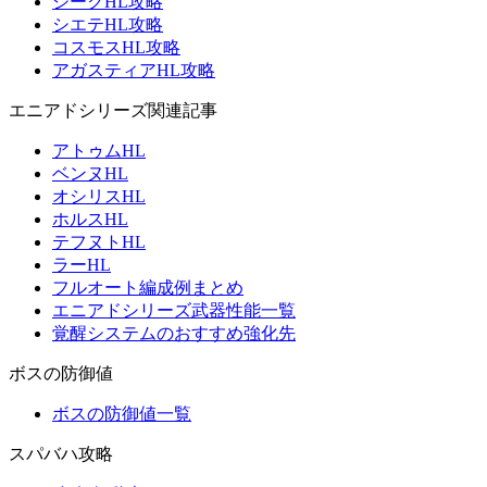
ジークHL攻略
シエテHL攻略
コスモスHL攻略
アガスティアHL攻略
エニアドシリーズ関連記事
アトゥムHL
ベンヌHL
オシリスHL
ホルスHL
テフヌトHL
ラーHL
フルオート編成例まとめ
エニアドシリーズ武器性能一覧
覚醒システムのおすすめ強化先
ボスの防御値
ボスの防御値一覧
スパバハ攻略