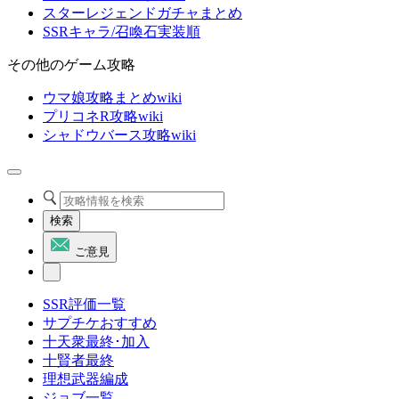
スターレジェンドガチャまとめ
SSRキャラ/召喚石実装順
その他のゲーム攻略
ウマ娘攻略まとめwiki
プリコネR攻略wiki
シャドウバース攻略wiki
検索
ご意見
SSR評価一覧
サプチケおすすめ
十天衆最終･加入
十賢者最終
理想武器編成
ジョブ一覧