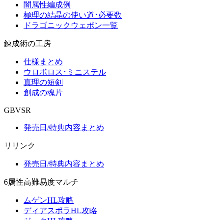
闇属性編成例
極理の結晶の使い道･必要数
ドラゴニックウェポン一覧
錬成術の工房
仕様まとめ
ウロボロス･ミニステル
真理の短剣
創成の魂片
GBVSR
発売日/特典内容まとめ
リリンク
発売日/特典内容まとめ
6属性高難易度マルチ
ムゲンHL攻略
ディアスポラHL攻略