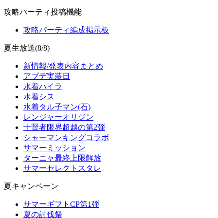
攻略パーティ投稿機能
攻略パーティ編成掲示板
夏生放送(8/8)
新情報/発表内容まとめ
アプデ実装日
水着ハイラ
水着シス
水着タル子マン(石)
レンジャーオリジン
十賢者限界超越の第2弾
シャーマンキングコラボ
サマーミッション
ターニャ最終上限解放
サマーセレクトスタレ
夏キャンペーン
サマーギフトCP第1弾
夏の討伐祭