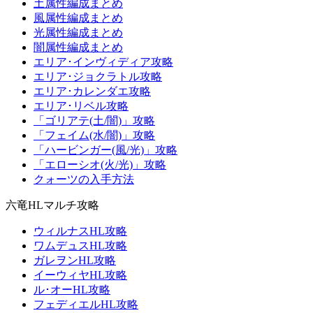
土属性編成まとめ
風属性編成まとめ
光属性編成まとめ
闇属性編成まとめ
エリア･インヴィディア攻略
エリア･ジョクラトル攻略
エリア･カレンダエ攻略
エリア･リベル攻略
「ゴリアテ(土/闇)」攻略
「フェイム(水/闇)」攻略
「ハービンガー(風/光)」攻略
「エローシオ(火/光)」攻略
クォーツの入手方法
六竜HLマルチ攻略
ウィルナスHL攻略
ワムデュスHL攻略
ガレヲンHL攻略
イーウィヤHL攻略
ル･オーHL攻略
フェディエルHL攻略