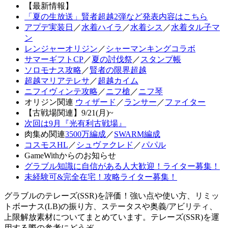
【最新情報】
「夏の生放送」賢者超越2弾など発表内容はこちら
アプデ実装日
／
水着ハイラ
／
水着シス
／
水着タル子マ
ン
レンジャーオリジン
／
シャーマンキングコラボ
サマーギフトCP
／
夏の討伐祭
／
スタンプ帳
ソロモナス攻略
／
賢者の限界超越
超越マリアテレサ
／
超越カイム
ニフイヴィンテ攻略
／
ニフ槍
／
ニフ琴
オリジン関連
ウィザード
／
ランサー
／
ファイター
【古戦場関連】9/21(月)~
次回は9月『光有利古戦場』
肉集め関連
3500万編成
／
SWARM編成
コスモスHL
／
シュヴァクレド
／
パパル
GameWithからのお知らせ
グラブル知識に自信がある人大歓迎！ライター募集！
未経験可&完全在宅！攻略ライター募集！
グラブルのテレーズ(SSR)を評価！強い点や使い方、リミッ
トボーナス(LB)の振り方、ステータスや奥義/アビリティ、
上限解放素材についてまとめています。テレーズ(SSR)を運
用する際の参考にどうぞ。