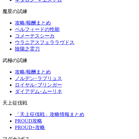
魔星の試練
攻略/報酬まとめ
ペルフィードの性能
コメーテスシーカ
ウラニアスフェララヴドス
陰陽之霊刀
武極の試練
攻略/報酬まとめ
ノルデン･ラブリュス
ロイヤル･ブリンガー
ダイアデム･ムーリネ
天上征伐戦
「天上征伐戦」攻略情報まとめ
PROUD攻略
PROUD+攻略
マグナ3ボス