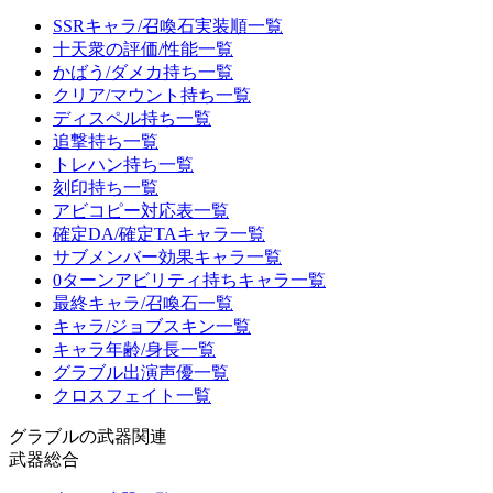
SSRキャラ/召喚石実装順一覧
十天衆の評価/性能一覧
かばう/ダメカ持ち一覧
クリア/マウント持ち一覧
ディスペル持ち一覧
追撃持ち一覧
トレハン持ち一覧
刻印持ち一覧
アビコピー対応表一覧
確定DA/確定TAキャラ一覧
サブメンバー効果キャラ一覧
0ターンアビリティ持ちキャラ一覧
最終キャラ/召喚石一覧
キャラ/ジョブスキン一覧
キャラ年齢/身長一覧
グラブル出演声優一覧
クロスフェイト一覧
グラブルの武器関連
武器総合