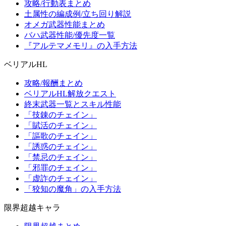
攻略/行動表まとめ
土属性の編成例/立ち回り解説
オメガ武器性能まとめ
バハ武器性能/優先度一覧
『アルテマメモリ』の入手方法
ベリアルHL
攻略/報酬まとめ
ベリアルHL解放クエスト
終末武器一覧とスキル性能
「技錬のチェイン」
「賦活のチェイン」
「謳歌のチェイン」
「誘惑のチェイン」
「禁忌のチェイン」
「邪罪のチェイン」
「虚詐のチェイン」
「狡知の魔角」の入手方法
限界超越キャラ