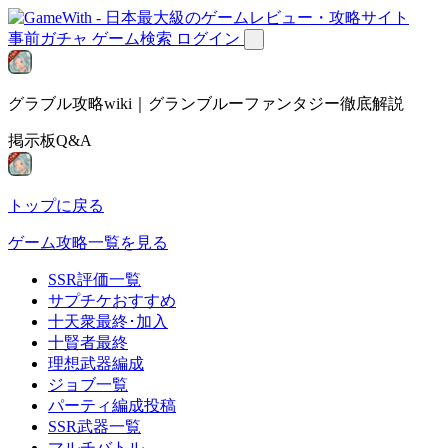
事前ガチャ
ゲーム検索
ログイン
グラブル攻略wiki｜グランブルーファンタジー徹底解説
掲示板Q&A
トップに戻る
ゲーム攻略一覧を見る
SSR評価一覧
サプチケおすすめ
十天衆最終･加入
十賢者最終
理想武器編成
ジョブ一覧
パーティ編成投稿
SSR武器一覧
マルチバトル