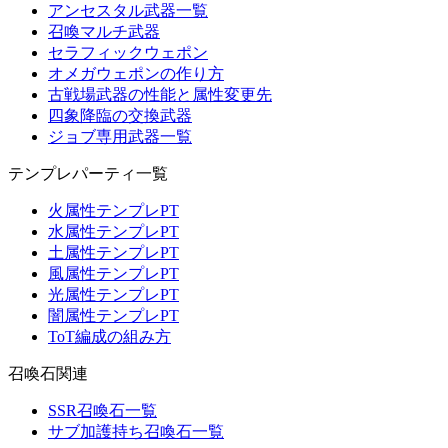
アンセスタル武器一覧
召喚マルチ武器
セラフィックウェポン
オメガウェポンの作り方
古戦場武器の性能と属性変更先
四象降臨の交換武器
ジョブ専用武器一覧
テンプレパーティ一覧
火属性テンプレPT
水属性テンプレPT
土属性テンプレPT
風属性テンプレPT
光属性テンプレPT
闇属性テンプレPT
ToT編成の組み方
召喚石関連
SSR召喚石一覧
サブ加護持ち召喚石一覧