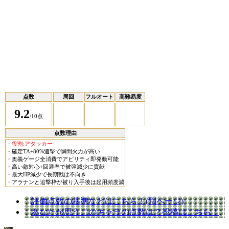
点数
周回
フルオート
高難易度
9.2
/10点
点数理由
・役割:アタッカー
・確定TA+80%追撃で瞬間火力が高い
・奥義ゲージ全消費でアビリティ即発動可能
・高い敵対心+回避率で被弾減少に貢献
・最大HP減少で長期戦は不向き
・アラナンと追撃枠が被り入手後は起用頻度減
評価点数の基準などはこちら！(別ページ)
あなたが思うこのキャラの点数は？投稿はこちら！