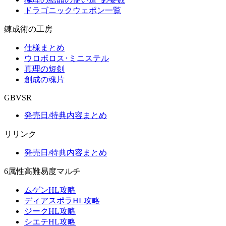
ドラゴニックウェポン一覧
錬成術の工房
仕様まとめ
ウロボロス･ミニステル
真理の短剣
創成の魂片
GBVSR
発売日/特典内容まとめ
リリンク
発売日/特典内容まとめ
6属性高難易度マルチ
ムゲンHL攻略
ディアスポラHL攻略
ジークHL攻略
シエテHL攻略