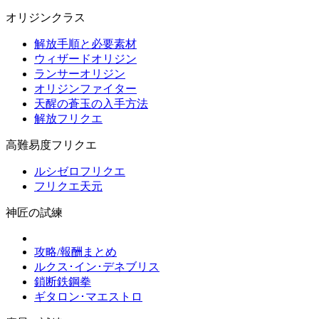
オリジンクラス
解放手順と必要素材
ウィザードオリジン
ランサーオリジン
オリジンファイター
天醒の蒼玉の入手方法
解放フリクエ
高難易度フリクエ
ルシゼロフリクエ
フリクエ天元
神匠の試練
攻略/報酬まとめ
ルクス･イン･デネブリス
鎖断鉄鋼拳
ギタロン･マエストロ