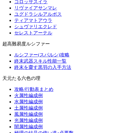
コロッサスイラ
リヴァイアサンマレ
ユグドラシルアルボス
ティアマトアウラ
シュヴァリエクレド
セレストアーテル
超高難易度ルシファー
ルシファー(スパルシ)攻略
終末武器スキル性能一覧
終末を齎す黒羽の入手方法
天元たる六色の理
攻略/行動表まとめ
火属性編成例
水属性編成例
土属性編成例
風属性編成例
光属性編成例
闇属性編成例
極理の結晶の使い道･必要数