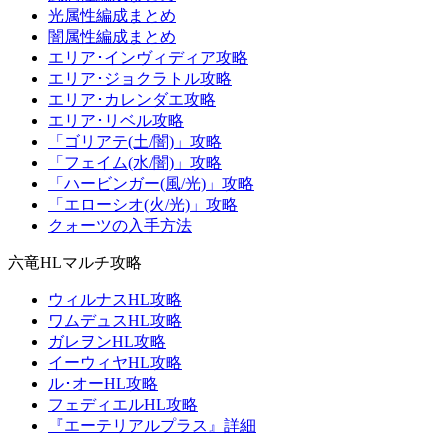
光属性編成まとめ
闇属性編成まとめ
エリア･インヴィディア攻略
エリア･ジョクラトル攻略
エリア･カレンダエ攻略
エリア･リベル攻略
「ゴリアテ(土/闇)」攻略
「フェイム(水/闇)」攻略
「ハービンガー(風/光)」攻略
「エローシオ(火/光)」攻略
クォーツの入手方法
六竜HLマルチ攻略
ウィルナスHL攻略
ワムデュスHL攻略
ガレヲンHL攻略
イーウィヤHL攻略
ル･オーHL攻略
フェディエルHL攻略
『エーテリアルプラス』詳細