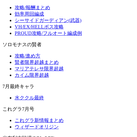
攻略/報酬まとめ
効率周回編成
シーサイドガーディアン(武器)
VH/EX/HELLボス攻略
PROUD攻略/フルオート編成例
ソロモナスの賢者
攻略/進め方
賢者限界超越まとめ
マリアテレサ限界超越
カイム限界超越
7月最終キャラ
水ククル最終
これグラ7月号
これグラ新情報まとめ
ウィザードオリジン