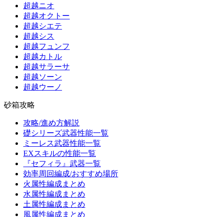
超越ニオ
超越オクトー
超越シエテ
超越シス
超越フュンフ
超越カトル
超越サラーサ
超越ソーン
超越ウーノ
砂箱攻略
攻略/進め方解説
礎シリーズ武器性能一覧
ミーレス武器性能一覧
EXスキルの性能一覧
『セフィラ』武器一覧
効率周回編成/おすすめ場所
火属性編成まとめ
水属性編成まとめ
土属性編成まとめ
風属性編成まとめ