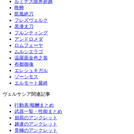
ルミナス限界超越
晩蝉
凱風絶刀
フレズヴェルク
黒漆太刀
フルンティング
アンドロメダ
ロムフェーヤ
ムルシエラゴ
温羅面金色之装
布都御魂
エレシュキガル
ゾーシモス
エルモート最終
ヴェルサシア関連記事
行動表/報酬まとめ
武器一覧・性能まとめ
崩焉のアンクレット
越達のアンクレット
竟極のアンクレット