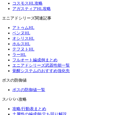
コスモスHL攻略
アガスティアHL攻略
エニアドシリーズ関連記事
アトゥムHL
ベンヌHL
オシリスHL
ホルスHL
テフヌトHL
ラーHL
フルオート編成例まとめ
エニアドシリーズ武器性能一覧
覚醒システムのおすすめ強化先
ボスの防御値
ボスの防御値一覧
スパバハ攻略
攻略/行動表まとめ
土属性の編成例/立ち回り解説