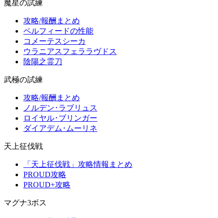
魔星の試練
攻略/報酬まとめ
ペルフィードの性能
コメーテスシーカ
ウラニアスフェララヴドス
陰陽之霊刀
武極の試練
攻略/報酬まとめ
ノルデン･ラブリュス
ロイヤル･ブリンガー
ダイアデム･ムーリネ
天上征伐戦
「天上征伐戦」攻略情報まとめ
PROUD攻略
PROUD+攻略
マグナ3ボス