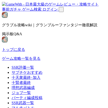
事前ガチャ
ゲーム検索
ログイン
グラブル攻略wiki｜グランブルーファンタジー徹底解説
掲示板Q&A
トップに戻る
ゲーム攻略一覧を見る
SSR評価一覧
サプチケおすすめ
十天衆最終･加入
十賢者最終
理想武器編成
ジョブ一覧
パーティ編成投稿
SSR武器一覧
マルチバトル