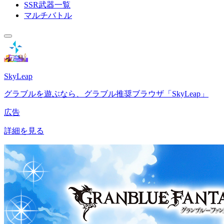
SSR武器一覧
マルチバトル
SkyLeap
グラブルを遊ぶなら、グラブル推奨ブラウザ「SkyLeap」
広告
詳細を見る