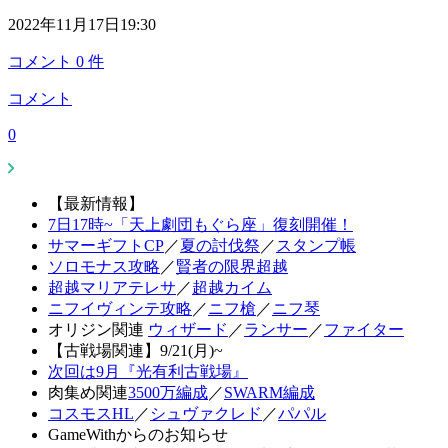
2022年11月17日19:30
コメント
0
件
コメント
0
【最新情報】
7日17時~「天上劇団もぐら座」復刻開催！
サマーギフトCP
／
夏の討伐祭
／
スタンプ帳
ソロモナス攻略
／
賢者の限界超越
超越マリアテレサ
／
超越カイム
ニフイヴィンテ攻略
／
ニフ槍
／
ニフ琴
オリジン関連
ウィザード
／
ランサー
／
ファイター
【古戦場関連】9/21(月)~
次回は9月『光有利古戦場』
肉集め関連
3500万編成
／
SWARM編成
コスモスHL
／
シュヴァクレド
／
パパル
GameWithからのお知らせ