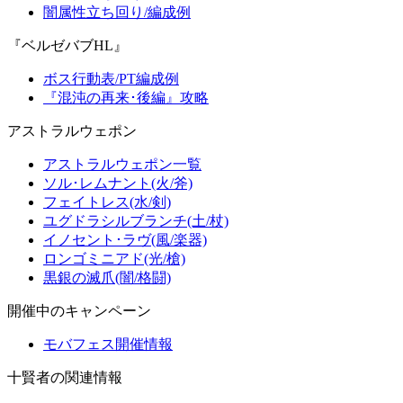
闇属性立ち回り/編成例
『ベルゼバブHL』
ボス行動表/PT編成例
『混沌の再来･後編』攻略
アストラルウェポン
アストラルウェポン一覧
ソル･レムナント(火/斧)
フェイトレス(水/剣)
ユグドラシルブランチ(土/杖)
イノセント･ラヴ(風/楽器)
ロンゴミニアド(光/槍)
黒銀の滅爪(闇/格闘)
開催中のキャンペーン
モバフェス開催情報
十賢者の関連情報