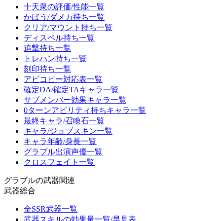
十天衆の評価/性能一覧
かばう/ダメカ持ち一覧
クリア/マウント持ち一覧
ディスペル持ち一覧
追撃持ち一覧
トレハン持ち一覧
刻印持ち一覧
アビコピー対応表一覧
確定DA/確定TAキャラ一覧
サブメンバー効果キャラ一覧
0ターンアビリティ持ちキャラ一覧
最終キャラ/召喚石一覧
キャラ/ジョブスキン一覧
キャラ年齢/身長一覧
グラブル出演声優一覧
クロスフェイト一覧
グラブルの武器関連
武器総合
全SSR武器一覧
武器スキルの効果量一覧/早見表