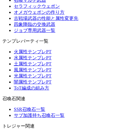
召喚マルチ武器
セラフィックウェポン
オメガウェポンの作り方
古戦場武器の性能と属性変更先
四象降臨の交換武器
ジョブ専用武器一覧
テンプレパーティ一覧
火属性テンプレPT
水属性テンプレPT
土属性テンプレPT
風属性テンプレPT
光属性テンプレPT
闇属性テンプレPT
ToT編成の組み方
召喚石関連
SSR召喚石一覧
サブ加護持ち召喚石一覧
トレジャー関連