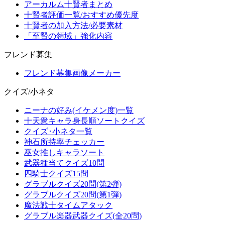
アーカルム十賢者まとめ
十賢者評価一覧/おすすめ優先度
十賢者の加入方法/必要素材
「至賢の領域」強化内容
フレンド募集
フレンド募集画像メーカー
クイズ/小ネタ
ニーナの好み(イケメン度)一覧
十天衆キャラ身長順ソートクイズ
クイズ･小ネタ一覧
神石所持率チェッカー
巫女推しキャラソート
武器種当てクイズ10問
四騎士クイズ15問
グラブルクイズ20問(第2弾)
グラブルクイズ20問(第1弾)
魔法戦士タイムアタック
グラブル楽器武器クイズ(全20問)