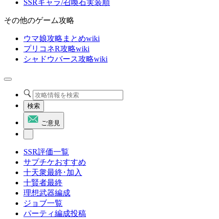
SSRキャラ/召喚石実装順
その他のゲーム攻略
ウマ娘攻略まとめwiki
プリコネR攻略wiki
シャドウバース攻略wiki
検索
ご意見
SSR評価一覧
サプチケおすすめ
十天衆最終･加入
十賢者最終
理想武器編成
ジョブ一覧
パーティ編成投稿