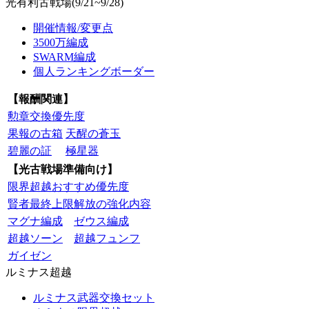
光有利古戦場(9/21~9/28)
開催情報/変更点
3500万編成
SWARM編成
個人ランキングボーダー
【報酬関連】
勲章交換優先度
果報の古箱
天醒の蒼玉
碧麗の証
極星器
【光古戦場準備向け】
限界超越おすすめ優先度
賢者最終上限解放の強化内容
マグナ編成
ゼウス編成
超越ソーン
超越フュンフ
ガイゼン
ルミナス超越
ルミナス武器交換セット