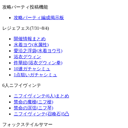
攻略パーティ投稿機能
攻略パーティ編成掲示板
レジェフェス(7/31~8/4)
開催情報まとめ
水着ヨウ(水属性)
愛沿之浮袋(水着ヨウ弓)
浴衣グウィン
炸華紋(浴衣グウィン拳)
10連ガチャシミュ
1点狙いガチャシミュ
6人ニフイヴィンテ
ニフイヴィンテ(6人)まとめ
禁命の魔槍(ニフ槍)
禁命の溟弦(ニフ琴)
ニフイヴィンテ(召喚石)5凸
フォックステイルサマー