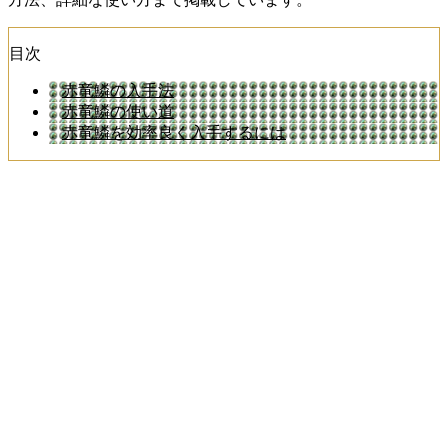
目次
赤竜鱗の入手法
赤竜鱗の使い道
赤竜鱗を効率良く入手するには