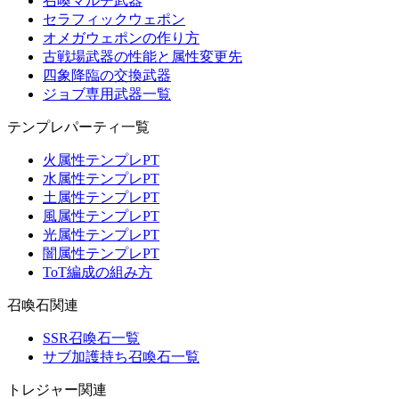
召喚マルチ武器
セラフィックウェポン
オメガウェポンの作り方
古戦場武器の性能と属性変更先
四象降臨の交換武器
ジョブ専用武器一覧
テンプレパーティ一覧
火属性テンプレPT
水属性テンプレPT
土属性テンプレPT
風属性テンプレPT
光属性テンプレPT
闇属性テンプレPT
ToT編成の組み方
召喚石関連
SSR召喚石一覧
サブ加護持ち召喚石一覧
トレジャー関連