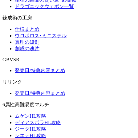
ドラゴニックウェポン一覧
錬成術の工房
仕様まとめ
ウロボロス･ミニステル
真理の短剣
創成の魂片
GBVSR
発売日/特典内容まとめ
リリンク
発売日/特典内容まとめ
6属性高難易度マルチ
ムゲンHL攻略
ディアスポラHL攻略
ジークHL攻略
シエテHL攻略