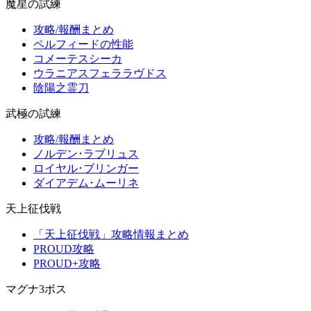
魔星の試練
攻略/報酬まとめ
ペルフィードの性能
コメーテスシーカ
ウラニアスフェララヴドス
陰陽之霊刀
武極の試練
攻略/報酬まとめ
ノルデン･ラブリュス
ロイヤル･ブリンガー
ダイアデム･ムーリネ
天上征伐戦
「天上征伐戦」攻略情報まとめ
PROUD攻略
PROUD+攻略
マグナ3ボス