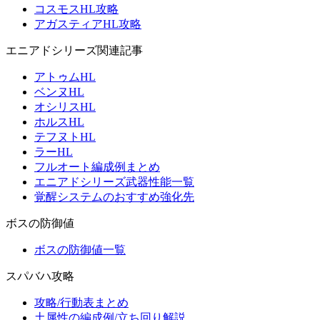
コスモスHL攻略
アガスティアHL攻略
エニアドシリーズ関連記事
アトゥムHL
ベンヌHL
オシリスHL
ホルスHL
テフヌトHL
ラーHL
フルオート編成例まとめ
エニアドシリーズ武器性能一覧
覚醒システムのおすすめ強化先
ボスの防御値
ボスの防御値一覧
スパバハ攻略
攻略/行動表まとめ
土属性の編成例/立ち回り解説