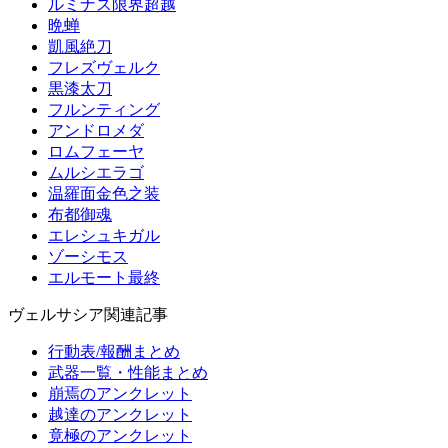
ルミナス限界超越
晩蝉
凱風絶刀
フレズヴェルク
黒漆太刀
フルンティング
アンドロメダ
ロムフェーヤ
ムルシエラゴ
温羅面金色之装
布都御魂
エレシュキガル
ゾーシモス
エルモート最終
ヴェルサシア関連記事
行動表/報酬まとめ
武器一覧・性能まとめ
崩焉のアンクレット
越達のアンクレット
竟極のアンクレット