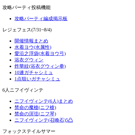
攻略パーティ投稿機能
攻略パーティ編成掲示板
レジェフェス(7/31~8/4)
開催情報まとめ
水着ヨウ(水属性)
愛沿之浮袋(水着ヨウ弓)
浴衣グウィン
炸華紋(浴衣グウィン拳)
10連ガチャシミュ
1点狙いガチャシミュ
6人ニフイヴィンテ
ニフイヴィンテ(6人)まとめ
禁命の魔槍(ニフ槍)
禁命の溟弦(ニフ琴)
ニフイヴィンテ(召喚石)5凸
フォックステイルサマー