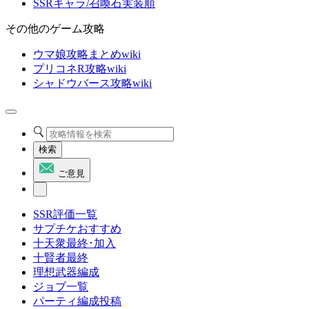
SSRキャラ/召喚石実装順
その他のゲーム攻略
ウマ娘攻略まとめwiki
プリコネR攻略wiki
シャドウバース攻略wiki
検索
ご意見
SSR評価一覧
サプチケおすすめ
十天衆最終･加入
十賢者最終
理想武器編成
ジョブ一覧
パーティ編成投稿