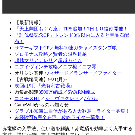
【最新情報】
「天上劇団もぐら座」TIPS追加！7日より復刻開催！
「討伐祭記念CP」トレンド3位以内に入ると宝晶石配
布！
サマーギフトCP
／
無料10連ガチャ
／
スタンプ帳
ソロモナス攻略
／
賢者の限界超越
超越マリアテレサ
／
超越カイム
ニフイヴィンテ攻略
／
ニフ槍
／
ニフ琴
オリジン関連
ウィザード
／
ランサー
／
ファイター
【古戦場関連】9/21(月)~
次回は9月『光有利古戦場』
肉集め関連
3500万編成
／
SWARM編成
コスモスHL
／
シュヴァクレド
／
パパル
GameWithからのお知らせ
グラブル知識に自信がある人大歓迎！ライター募集！
未経験可&完全在宅！攻略ライター募集！
赤竜鱗の入手法、使い道を解説！赤竜鱗を効率よく入手する
方法、詳細な使い方まで掲載しています。