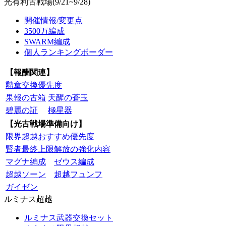
光有利古戦場(9/21~9/28)
開催情報/変更点
3500万編成
SWARM編成
個人ランキングボーダー
【報酬関連】
勲章交換優先度
果報の古箱
天醒の蒼玉
碧麗の証
極星器
【光古戦場準備向け】
限界超越おすすめ優先度
賢者最終上限解放の強化内容
マグナ編成
ゼウス編成
超越ソーン
超越フュンフ
ガイゼン
ルミナス超越
ルミナス武器交換セット