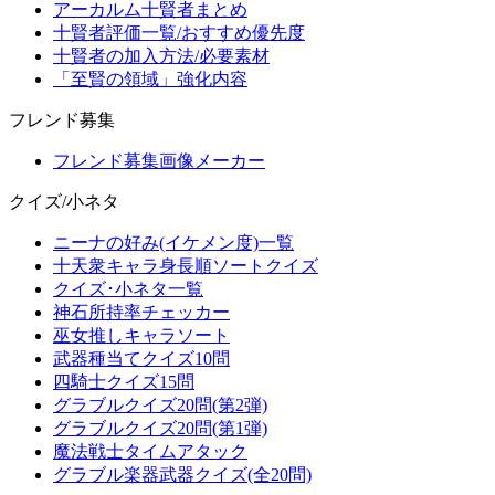
アーカルム十賢者まとめ
十賢者評価一覧/おすすめ優先度
十賢者の加入方法/必要素材
「至賢の領域」強化内容
フレンド募集
フレンド募集画像メーカー
クイズ/小ネタ
ニーナの好み(イケメン度)一覧
十天衆キャラ身長順ソートクイズ
クイズ･小ネタ一覧
神石所持率チェッカー
巫女推しキャラソート
武器種当てクイズ10問
四騎士クイズ15問
グラブルクイズ20問(第2弾)
グラブルクイズ20問(第1弾)
魔法戦士タイムアタック
グラブル楽器武器クイズ(全20問)