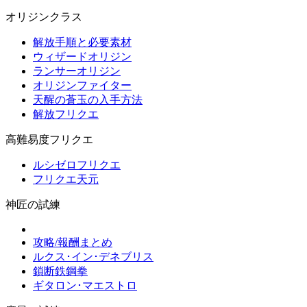
オリジンクラス
解放手順と必要素材
ウィザードオリジン
ランサーオリジン
オリジンファイター
天醒の蒼玉の入手方法
解放フリクエ
高難易度フリクエ
ルシゼロフリクエ
フリクエ天元
神匠の試練
攻略/報酬まとめ
ルクス･イン･デネブリス
鎖断鉄鋼拳
ギタロン･マエストロ