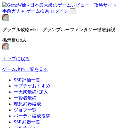
事前ガチャ
ゲーム検索
ログイン
グラブル攻略wiki｜グランブルーファンタジー徹底解説
掲示板Q&A
トップに戻る
ゲーム攻略一覧を見る
SSR評価一覧
サプチケおすすめ
十天衆最終･加入
十賢者最終
理想武器編成
ジョブ一覧
パーティ編成投稿
SSR武器一覧
マルチバトル