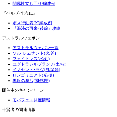
闇属性立ち回り/編成例
『ベルゼバブHL』
ボス行動表/PT編成例
『混沌の再来･後編』攻略
アストラルウェポン
アストラルウェポン一覧
ソル･レムナント(火/斧)
フェイトレス(水/剣)
ユグドラシルブランチ(土/杖)
イノセント･ラヴ(風/楽器)
ロンゴミニアド(光/槍)
黒銀の滅爪(闇/格闘)
開催中のキャンペーン
モバフェス開催情報
十賢者の関連情報