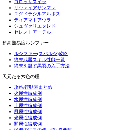
コロッサスイラ
リヴァイアサンマレ
ユグドラシルアルボス
ティアマトアウラ
シュヴァリエクレド
セレストアーテル
超高難易度ルシファー
ルシファー(スパルシ)攻略
終末武器スキル性能一覧
終末を齎す黒羽の入手方法
天元たる六色の理
攻略/行動表まとめ
火属性編成例
水属性編成例
土属性編成例
風属性編成例
光属性編成例
闇属性編成例
極理の結晶の使い道･必要数