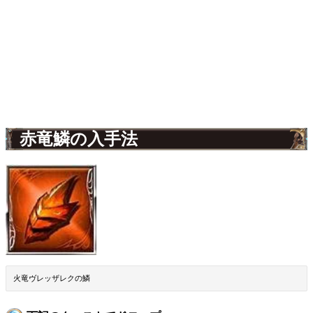
赤竜鱗の入手法
火竜ヴレッザレクの鱗