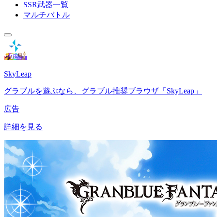
SSR武器一覧
マルチバトル
SkyLeap
グラブルを遊ぶなら、グラブル推奨ブラウザ「SkyLeap」
広告
詳細を見る