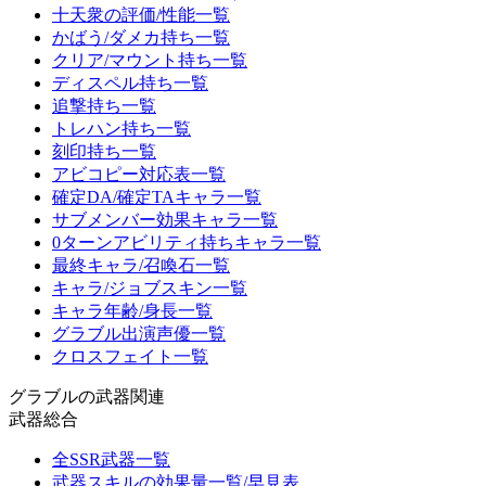
十天衆の評価/性能一覧
かばう/ダメカ持ち一覧
クリア/マウント持ち一覧
ディスペル持ち一覧
追撃持ち一覧
トレハン持ち一覧
刻印持ち一覧
アビコピー対応表一覧
確定DA/確定TAキャラ一覧
サブメンバー効果キャラ一覧
0ターンアビリティ持ちキャラ一覧
最終キャラ/召喚石一覧
キャラ/ジョブスキン一覧
キャラ年齢/身長一覧
グラブル出演声優一覧
クロスフェイト一覧
グラブルの武器関連
武器総合
全SSR武器一覧
武器スキルの効果量一覧/早見表