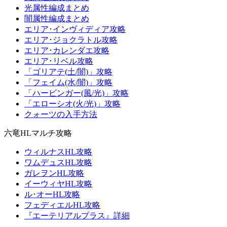
光属性編成まとめ
闇属性編成まとめ
エリア･インヴィディア攻略
エリア･ジョクラトル攻略
エリア･カレンダエ攻略
エリア･リベル攻略
「ゴリアテ(土/闇)」攻略
「フェイム(水/闇)」攻略
「ハービンガー(風/光)」攻略
「エローシオ(火/光)」攻略
クォーツの入手方法
六竜HLマルチ攻略
ウィルナスHL攻略
ワムデュスHL攻略
ガレヲンHL攻略
イーウィヤHL攻略
ル･オーHL攻略
フェディエルHL攻略
『エーテリアルプラス』詳細