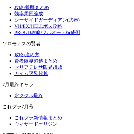
攻略/報酬まとめ
効率周回編成
シーサイドガーディアン(武器)
VH/EX/HELLボス攻略
PROUD攻略/フルオート編成例
ソロモナスの賢者
攻略/進め方
賢者限界超越まとめ
マリアテレサ限界超越
カイム限界超越
7月最終キャラ
水ククル最終
これグラ7月号
これグラ新情報まとめ
ウィザードオリジン