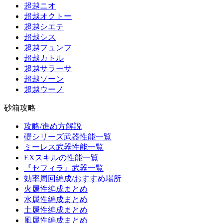
超越ニオ
超越オクトー
超越シエテ
超越シス
超越フュンフ
超越カトル
超越サラーサ
超越ソーン
超越ウーノ
砂箱攻略
攻略/進め方解説
礎シリーズ武器性能一覧
ミーレス武器性能一覧
EXスキルの性能一覧
『セフィラ』武器一覧
効率周回編成/おすすめ場所
火属性編成まとめ
水属性編成まとめ
土属性編成まとめ
風属性編成まとめ