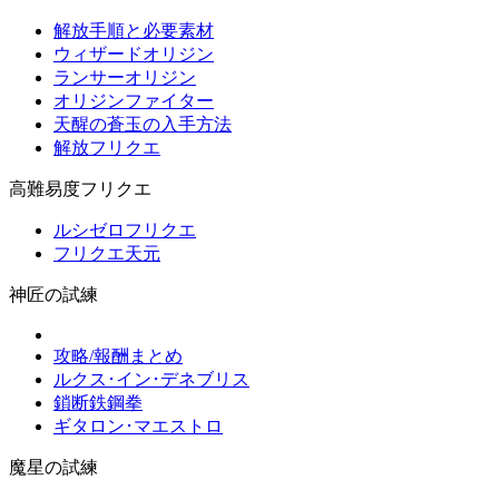
解放手順と必要素材
ウィザードオリジン
ランサーオリジン
オリジンファイター
天醒の蒼玉の入手方法
解放フリクエ
高難易度フリクエ
ルシゼロフリクエ
フリクエ天元
神匠の試練
攻略/報酬まとめ
ルクス･イン･デネブリス
鎖断鉄鋼拳
ギタロン･マエストロ
魔星の試練