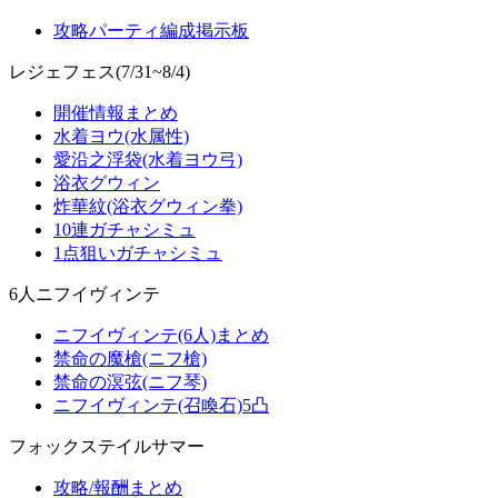
攻略パーティ編成掲示板
レジェフェス(7/31~8/4)
開催情報まとめ
水着ヨウ(水属性)
愛沿之浮袋(水着ヨウ弓)
浴衣グウィン
炸華紋(浴衣グウィン拳)
10連ガチャシミュ
1点狙いガチャシミュ
6人ニフイヴィンテ
ニフイヴィンテ(6人)まとめ
禁命の魔槍(ニフ槍)
禁命の溟弦(ニフ琴)
ニフイヴィンテ(召喚石)5凸
フォックステイルサマー
攻略/報酬まとめ