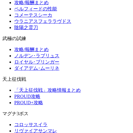
攻略/報酬まとめ
ペルフィードの性能
コメーテスシーカ
ウラニアスフェララヴドス
陰陽之霊刀
武極の試練
攻略/報酬まとめ
ノルデン･ラブリュス
ロイヤル･ブリンガー
ダイアデム･ムーリネ
天上征伐戦
「天上征伐戦」攻略情報まとめ
PROUD攻略
PROUD+攻略
マグナ3ボス
コロッサスイラ
リヴァイアサンマレ