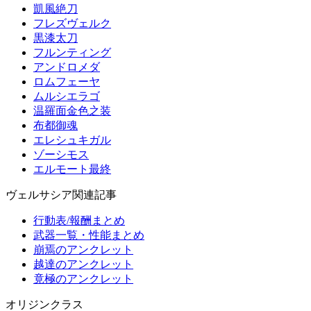
凱風絶刀
フレズヴェルク
黒漆太刀
フルンティング
アンドロメダ
ロムフェーヤ
ムルシエラゴ
温羅面金色之装
布都御魂
エレシュキガル
ゾーシモス
エルモート最終
ヴェルサシア関連記事
行動表/報酬まとめ
武器一覧・性能まとめ
崩焉のアンクレット
越達のアンクレット
竟極のアンクレット
オリジンクラス