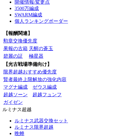
開催情報/変更点
3500万編成
SWARM編成
個人ランキングボーダー
【報酬関連】
勲章交換優先度
果報の古箱
天醒の蒼玉
碧麗の証
極星器
【光古戦場準備向け】
限界超越おすすめ優先度
賢者最終上限解放の強化内容
マグナ編成
ゼウス編成
超越ソーン
超越フュンフ
ガイゼン
ルミナス超越
ルミナス武器交換セット
ルミナス限界超越
晩蝉