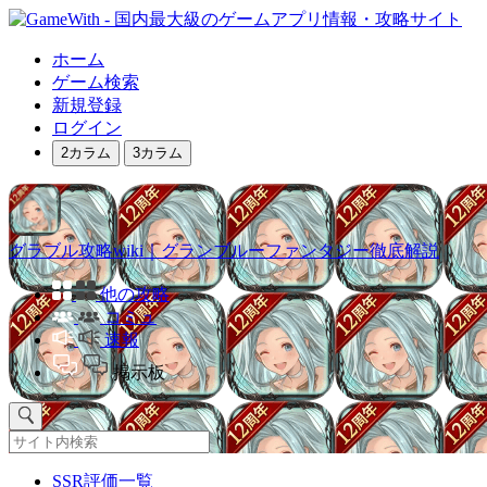
ホーム
ゲーム検索
新規登録
ログイン
2カラム
3カラム
グラブル攻略wiki｜グランブルーファンタジー徹底解説
他の攻略
コミュ
速報
掲示板
SSR評価一覧