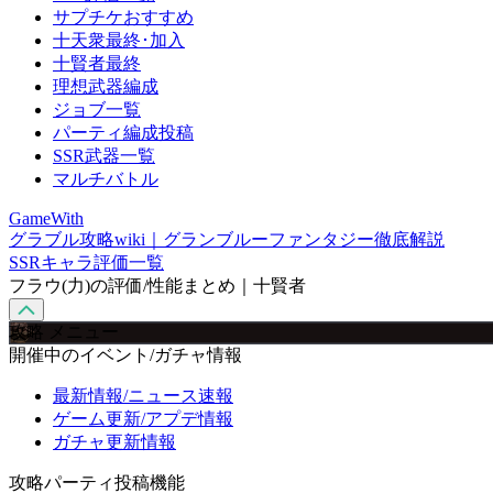
サプチケおすすめ
十天衆最終･加入
十賢者最終
理想武器編成
ジョブ一覧
パーティ編成投稿
SSR武器一覧
マルチバトル
GameWith
グラブル攻略wiki｜グランブルーファンタジー徹底解説
SSRキャラ評価一覧
フラウ(力)の評価/性能まとめ｜十賢者
攻略 メニュー
開催中のイベント/ガチャ情報
最新情報/ニュース速報
ゲーム更新/アプデ情報
ガチャ更新情報
攻略パーティ投稿機能