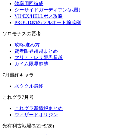
効率周回編成
シーサイドガーディアン(武器)
VH/EX/HELLボス攻略
PROUD攻略/フルオート編成例
ソロモナスの賢者
攻略/進め方
賢者限界超越まとめ
マリアテレサ限界超越
カイム限界超越
7月最終キャラ
水ククル最終
これグラ7月号
これグラ新情報まとめ
ウィザードオリジン
光有利古戦場(9/21~9/28)