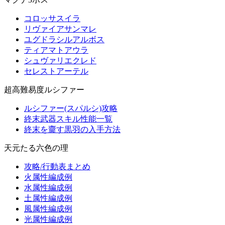
コロッサスイラ
リヴァイアサンマレ
ユグドラシルアルボス
ティアマトアウラ
シュヴァリエクレド
セレストアーテル
超高難易度ルシファー
ルシファー(スパルシ)攻略
終末武器スキル性能一覧
終末を齎す黒羽の入手方法
天元たる六色の理
攻略/行動表まとめ
火属性編成例
水属性編成例
土属性編成例
風属性編成例
光属性編成例