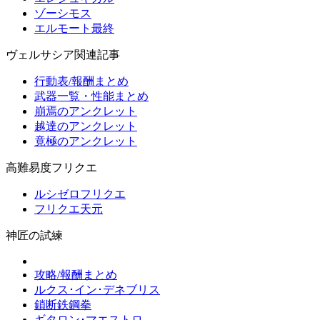
ゾーシモス
エルモート最終
ヴェルサシア関連記事
行動表/報酬まとめ
武器一覧・性能まとめ
崩焉のアンクレット
越達のアンクレット
竟極のアンクレット
高難易度フリクエ
ルシゼロフリクエ
フリクエ天元
神匠の試練
攻略/報酬まとめ
ルクス･イン･デネブリス
鎖断鉄鋼拳
ギタロン･マエストロ