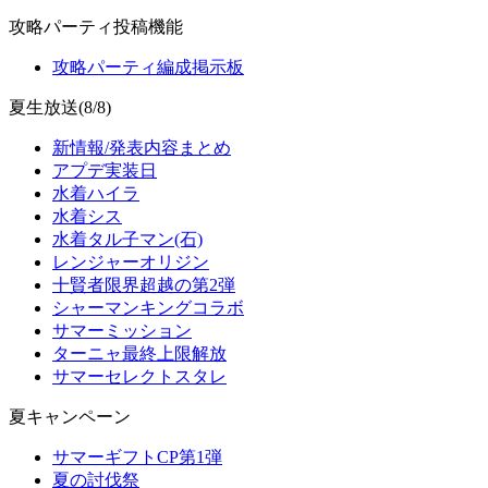
攻略パーティ投稿機能
攻略パーティ編成掲示板
夏生放送(8/8)
新情報/発表内容まとめ
アプデ実装日
水着ハイラ
水着シス
水着タル子マン(石)
レンジャーオリジン
十賢者限界超越の第2弾
シャーマンキングコラボ
サマーミッション
ターニャ最終上限解放
サマーセレクトスタレ
夏キャンペーン
サマーギフトCP第1弾
夏の討伐祭