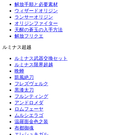
解放手順と必要素材
ウィザードオリジン
ランサーオリジン
オリジンファイター
天醒の蒼玉の入手方法
解放フリクエ
ルミナス超越
ルミナス武器交換セット
ルミナス限界超越
晩蝉
凱風絶刀
フレズヴェルク
黒漆太刀
フルンティング
アンドロメダ
ロムフェーヤ
ムルシエラゴ
温羅面金色之装
布都御魂
エレシュキガル