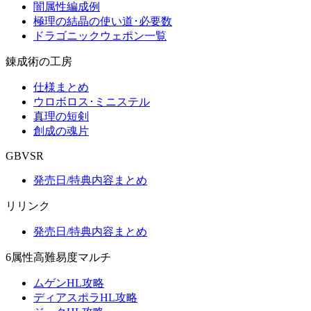
闇属性編成例
極理の結晶の使い道･必要数
ドラゴニックウェポン一覧
錬成術の工房
仕様まとめ
ウロボロス･ミニステル
真理の短剣
創成の魂片
GBVSR
発売日/特典内容まとめ
リリンク
発売日/特典内容まとめ
6属性高難易度マルチ
ムゲンHL攻略
ディアスポラHL攻略