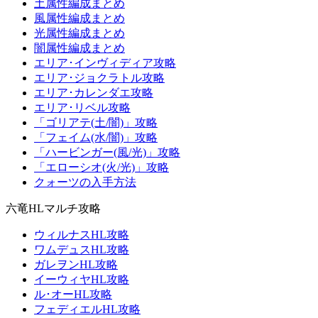
土属性編成まとめ
風属性編成まとめ
光属性編成まとめ
闇属性編成まとめ
エリア･インヴィディア攻略
エリア･ジョクラトル攻略
エリア･カレンダエ攻略
エリア･リベル攻略
「ゴリアテ(土/闇)」攻略
「フェイム(水/闇)」攻略
「ハービンガー(風/光)」攻略
「エローシオ(火/光)」攻略
クォーツの入手方法
六竜HLマルチ攻略
ウィルナスHL攻略
ワムデュスHL攻略
ガレヲンHL攻略
イーウィヤHL攻略
ル･オーHL攻略
フェディエルHL攻略