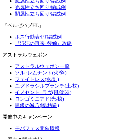
風属性立ち回り/編成例
光属性立ち回り/編成例
闇属性立ち回り/編成例
『ベルゼバブHL』
ボス行動表/PT編成例
『混沌の再来･後編』攻略
アストラルウェポン
アストラルウェポン一覧
ソル･レムナント(火/斧)
フェイトレス(水/剣)
ユグドラシルブランチ(土/杖)
イノセント･ラヴ(風/楽器)
ロンゴミニアド(光/槍)
黒銀の滅爪(闇/格闘)
開催中のキャンペーン
モバフェス開催情報