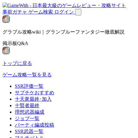
事前ガチャ
ゲーム検索
ログイン
グラブル攻略wiki｜グランブルーファンタジー徹底解説
掲示板Q&A
トップに戻る
ゲーム攻略一覧を見る
SSR評価一覧
サプチケおすすめ
十天衆最終･加入
十賢者最終
理想武器編成
ジョブ一覧
パーティ編成投稿
SSR武器一覧
マルチバトル