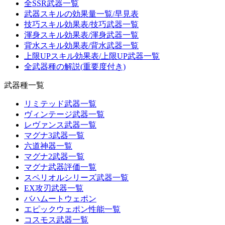
全SSR武器一覧
武器スキルの効果量一覧/早見表
技巧スキル効果表/技巧武器一覧
渾身スキル効果表/渾身武器一覧
背水スキル効果表/背水武器一覧
上限UPスキル効果表/上限UP武器一覧
全武器種の解説(重要度付き)
武器種一覧
リミテッド武器一覧
ヴィンテージ武器一覧
レヴァンス武器一覧
マグナ3武器一覧
六道神器一覧
マグナ2武器一覧
マグナ武器評価一覧
スペリオルシリーズ武器一覧
EX攻刃武器一覧
バハムートウェポン
エピックウェポン性能一覧
コスモス武器一覧