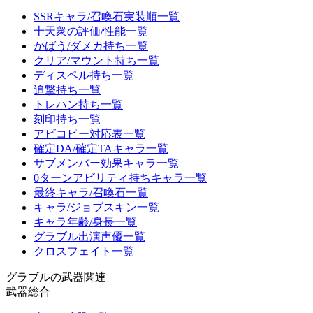
SSRキャラ/召喚石実装順一覧
十天衆の評価/性能一覧
かばう/ダメカ持ち一覧
クリア/マウント持ち一覧
ディスペル持ち一覧
追撃持ち一覧
トレハン持ち一覧
刻印持ち一覧
アビコピー対応表一覧
確定DA/確定TAキャラ一覧
サブメンバー効果キャラ一覧
0ターンアビリティ持ちキャラ一覧
最終キャラ/召喚石一覧
キャラ/ジョブスキン一覧
キャラ年齢/身長一覧
グラブル出演声優一覧
クロスフェイト一覧
グラブルの武器関連
武器総合