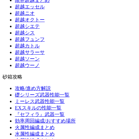
限界超越まとめ
超越エッセル
超越ニオ
超越オクトー
超越シエテ
超越シス
超越フュンフ
超越カトル
超越サラーサ
超越ソーン
超越ウーノ
砂箱攻略
攻略/進め方解説
礎シリーズ武器性能一覧
ミーレス武器性能一覧
EXスキルの性能一覧
『セフィラ』武器一覧
効率周回編成/おすすめ場所
火属性編成まとめ
水属性編成まとめ