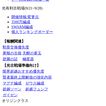
光有利古戦場(9/21~9/28)
開催情報/変更点
3500万編成
SWARM編成
個人ランキングボーダー
【報酬関連】
勲章交換優先度
果報の古箱
天醒の蒼玉
碧麗の証
極星器
【光古戦場準備向け】
限界超越おすすめ優先度
賢者最終上限解放の強化内容
マグナ編成
ゼウス編成
超越ソーン
超越フュンフ
ガイゼン
オリジンクラス