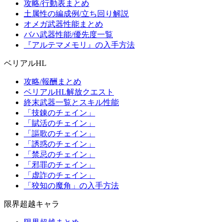
攻略/行動表まとめ
土属性の編成例/立ち回り解説
オメガ武器性能まとめ
バハ武器性能/優先度一覧
『アルテマメモリ』の入手方法
ベリアルHL
攻略/報酬まとめ
ベリアルHL解放クエスト
終末武器一覧とスキル性能
「技錬のチェイン」
「賦活のチェイン」
「謳歌のチェイン」
「誘惑のチェイン」
「禁忌のチェイン」
「邪罪のチェイン」
「虚詐のチェイン」
「狡知の魔角」の入手方法
限界超越キャラ