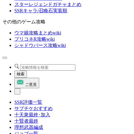
スターレジェンドガチャまとめ
SSRキャラ/召喚石実装順
その他のゲーム攻略
ウマ娘攻略まとめwiki
プリコネR攻略wiki
シャドウバース攻略wiki
検索
ご意見
SSR評価一覧
サプチケおすすめ
十天衆最終･加入
十賢者最終
理想武器編成
ジョブ一覧