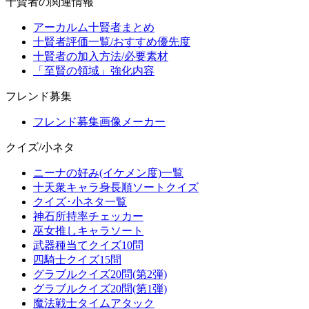
十賢者の関連情報
アーカルム十賢者まとめ
十賢者評価一覧/おすすめ優先度
十賢者の加入方法/必要素材
「至賢の領域」強化内容
フレンド募集
フレンド募集画像メーカー
クイズ/小ネタ
ニーナの好み(イケメン度)一覧
十天衆キャラ身長順ソートクイズ
クイズ･小ネタ一覧
神石所持率チェッカー
巫女推しキャラソート
武器種当てクイズ10問
四騎士クイズ15問
グラブルクイズ20問(第2弾)
グラブルクイズ20問(第1弾)
魔法戦士タイムアタック