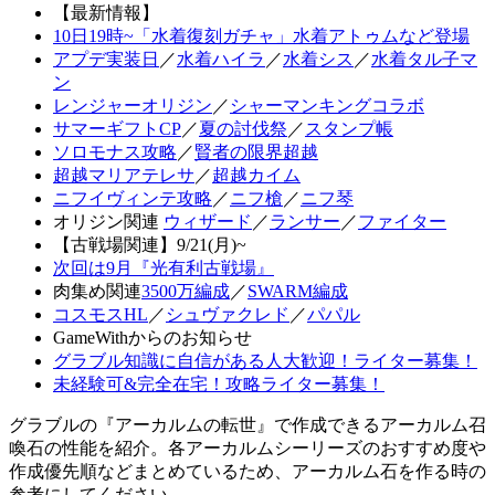
【最新情報】
10日19時~「水着復刻ガチャ」水着アトゥムなど登場
アプデ実装日
／
水着ハイラ
／
水着シス
／
水着タル子マ
ン
レンジャーオリジン
／
シャーマンキングコラボ
サマーギフトCP
／
夏の討伐祭
／
スタンプ帳
ソロモナス攻略
／
賢者の限界超越
超越マリアテレサ
／
超越カイム
ニフイヴィンテ攻略
／
ニフ槍
／
ニフ琴
オリジン関連
ウィザード
／
ランサー
／
ファイター
【古戦場関連】9/21(月)~
次回は9月『光有利古戦場』
肉集め関連
3500万編成
／
SWARM編成
コスモスHL
／
シュヴァクレド
／
パパル
GameWithからのお知らせ
グラブル知識に自信がある人大歓迎！ライター募集！
未経験可&完全在宅！攻略ライター募集！
グラブルの『アーカルムの転世』で作成できるアーカルム召
喚石の性能を紹介。各アーカルムシーリーズのおすすめ度や
作成優先順などまとめているため、アーカルム石を作る時の
参考にしてください。