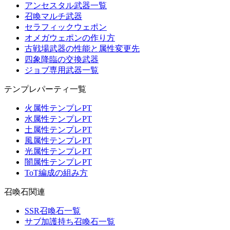
アンセスタル武器一覧
召喚マルチ武器
セラフィックウェポン
オメガウェポンの作り方
古戦場武器の性能と属性変更先
四象降臨の交換武器
ジョブ専用武器一覧
テンプレパーティ一覧
火属性テンプレPT
水属性テンプレPT
土属性テンプレPT
風属性テンプレPT
光属性テンプレPT
闇属性テンプレPT
ToT編成の組み方
召喚石関連
SSR召喚石一覧
サブ加護持ち召喚石一覧