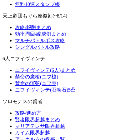
無料10連スタンプ帳
天上劇団もぐら座復刻(~8/14)
攻略/報酬まとめ
効率周回/編成例まとめ
マルチバトルボス攻略
シングルバトル攻略
6人ニフイヴィンテ
ニフイヴィンテ(6人)まとめ
禁命の魔槍(ニフ槍)
禁命の溟弦(ニフ琴)
ニフイヴィンテ(召喚石)5凸
ソロモナスの賢者
攻略/進め方
賢者限界超越まとめ
マリアテレサ限界超越
カイム限界超越
アーカルムの祝福一覧