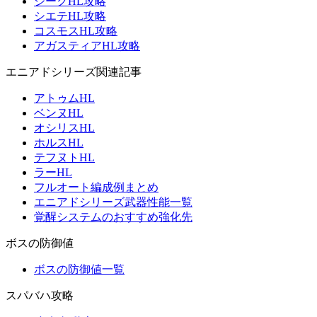
ジークHL攻略
シエテHL攻略
コスモスHL攻略
アガスティアHL攻略
エニアドシリーズ関連記事
アトゥムHL
ベンヌHL
オシリスHL
ホルスHL
テフヌトHL
ラーHL
フルオート編成例まとめ
エニアドシリーズ武器性能一覧
覚醒システムのおすすめ強化先
ボスの防御値
ボスの防御値一覧
スパバハ攻略