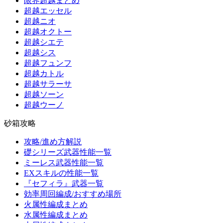
限界超越まとめ
超越エッセル
超越ニオ
超越オクトー
超越シエテ
超越シス
超越フュンフ
超越カトル
超越サラーサ
超越ソーン
超越ウーノ
砂箱攻略
攻略/進め方解説
礎シリーズ武器性能一覧
ミーレス武器性能一覧
EXスキルの性能一覧
『セフィラ』武器一覧
効率周回編成/おすすめ場所
火属性編成まとめ
水属性編成まとめ