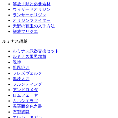
解放手順と必要素材
ウィザードオリジン
ランサーオリジン
オリジンファイター
天醒の蒼玉の入手方法
解放フリクエ
ルミナス超越
ルミナス武器交換セット
ルミナス限界超越
晩蝉
凱風絶刀
フレズヴェルク
黒漆太刀
フルンティング
アンドロメダ
ロムフェーヤ
ムルシエラゴ
温羅面金色之装
布都御魂
エレシュキガル