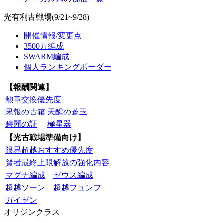
光有利古戦場(9/21~9/28)
開催情報/変更点
3500万編成
SWARM編成
個人ランキングボーダー
【報酬関連】
勲章交換優先度
果報の古箱
天醒の蒼玉
碧麗の証
極星器
【光古戦場準備向け】
限界超越おすすめ優先度
賢者最終上限解放の強化内容
マグナ編成
ゼウス編成
超越ソーン
超越フュンフ
ガイゼン
オリジンクラス