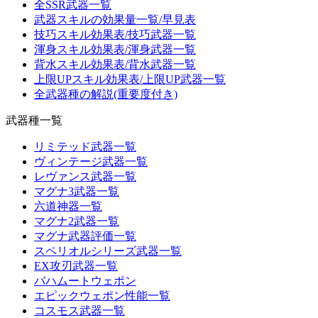
全SSR武器一覧
武器スキルの効果量一覧/早見表
技巧スキル効果表/技巧武器一覧
渾身スキル効果表/渾身武器一覧
背水スキル効果表/背水武器一覧
上限UPスキル効果表/上限UP武器一覧
全武器種の解説(重要度付き)
武器種一覧
リミテッド武器一覧
ヴィンテージ武器一覧
レヴァンス武器一覧
マグナ3武器一覧
六道神器一覧
マグナ2武器一覧
マグナ武器評価一覧
スペリオルシリーズ武器一覧
EX攻刃武器一覧
バハムートウェポン
エピックウェポン性能一覧
コスモス武器一覧