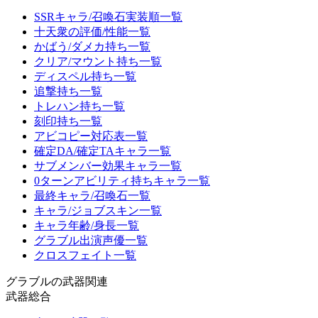
SSRキャラ/召喚石実装順一覧
十天衆の評価/性能一覧
かばう/ダメカ持ち一覧
クリア/マウント持ち一覧
ディスペル持ち一覧
追撃持ち一覧
トレハン持ち一覧
刻印持ち一覧
アビコピー対応表一覧
確定DA/確定TAキャラ一覧
サブメンバー効果キャラ一覧
0ターンアビリティ持ちキャラ一覧
最終キャラ/召喚石一覧
キャラ/ジョブスキン一覧
キャラ年齢/身長一覧
グラブル出演声優一覧
クロスフェイト一覧
グラブルの武器関連
武器総合