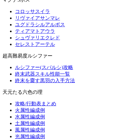
コロッサスイラ
リヴァイアサンマレ
ユグドラシルアルボス
ティアマトアウラ
シュヴァリエクレド
セレストアーテル
超高難易度ルシファー
ルシファー(スパルシ)攻略
終末武器スキル性能一覧
終末を齎す黒羽の入手方法
天元たる六色の理
攻略/行動表まとめ
火属性編成例
水属性編成例
土属性編成例
風属性編成例
光属性編成例