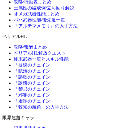
攻略/行動表まとめ
土属性の編成例/立ち回り解説
オメガ武器性能まとめ
バハ武器性能/優先度一覧
『アルテマメモリ』の入手方法
ベリアルHL
攻略/報酬まとめ
ベリアルHL解放クエスト
終末武器一覧とスキル性能
「技錬のチェイン」
「賦活のチェイン」
「謳歌のチェイン」
「誘惑のチェイン」
「禁忌のチェイン」
「邪罪のチェイン」
「虚詐のチェイン」
「狡知の魔角」の入手方法
限界超越キャラ