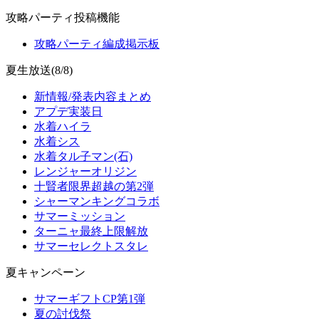
攻略パーティ投稿機能
攻略パーティ編成掲示板
夏生放送(8/8)
新情報/発表内容まとめ
アプデ実装日
水着ハイラ
水着シス
水着タル子マン(石)
レンジャーオリジン
十賢者限界超越の第2弾
シャーマンキングコラボ
サマーミッション
ターニャ最終上限解放
サマーセレクトスタレ
夏キャンペーン
サマーギフトCP第1弾
夏の討伐祭