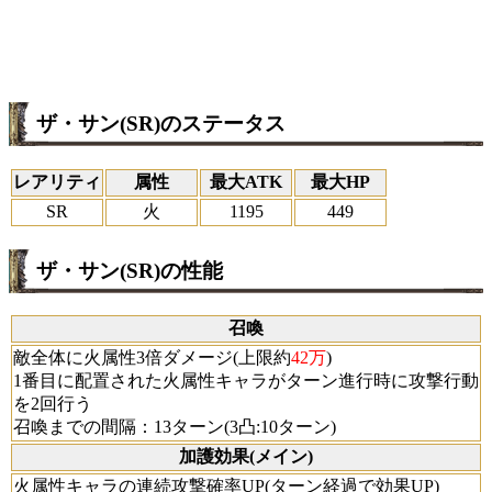
ザ・サン(SR)のステータス
レアリティ
属性
最大ATK
最大HP
SR
火
1195
449
ザ・サン(SR)の性能
召喚
敵全体に火属性3倍ダメージ(上限約
42万
)
1番目に配置された火属性キャラがターン進行時に攻撃行動
を2回行う
召喚までの間隔：13ターン(3凸:10ターン)
加護効果(メイン)
火属性キャラの連続攻撃確率UP(ターン経過で効果UP)