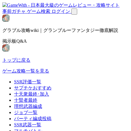
事前ガチャ
ゲーム検索
ログイン
グラブル攻略wiki｜グランブルーファンタジー徹底解説
掲示板Q&A
トップに戻る
ゲーム攻略一覧を見る
SSR評価一覧
サプチケおすすめ
十天衆最終･加入
十賢者最終
理想武器編成
ジョブ一覧
パーティ編成投稿
SSR武器一覧
マルチバトル