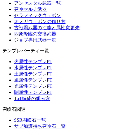
アンセスタル武器一覧
召喚マルチ武器
セラフィックウェポン
オメガウェポンの作り方
古戦場武器の性能と属性変更先
四象降臨の交換武器
ジョブ専用武器一覧
テンプレパーティ一覧
火属性テンプレPT
水属性テンプレPT
土属性テンプレPT
風属性テンプレPT
光属性テンプレPT
闇属性テンプレPT
ToT編成の組み方
召喚石関連
SSR召喚石一覧
サブ加護持ち召喚石一覧