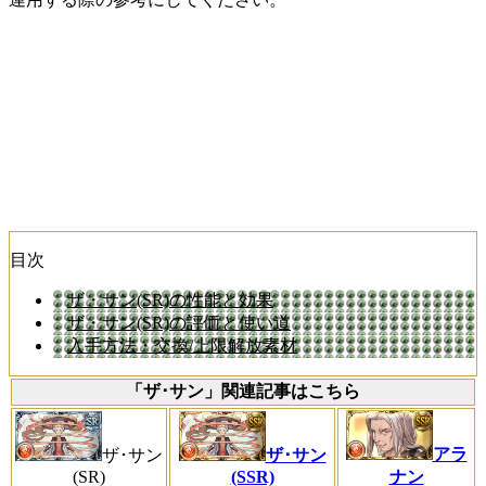
目次
ザ・サン(SR)の性能と効果
ザ・サン(SR)の評価と使い道
入手方法・交換/上限解放素材
「ザ･サン」関連記事はこちら
アラ
ザ･サン
ザ･サン
(SR)
(SSR)
ナン