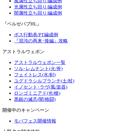
風属性立ち回り/編成例
光属性立ち回り/編成例
闇属性立ち回り/編成例
『ベルゼバブHL』
ボス行動表/PT編成例
『混沌の再来･後編』攻略
アストラルウェポン
アストラルウェポン一覧
ソル･レムナント(火/斧)
フェイトレス(水/剣)
ユグドラシルブランチ(土/杖)
イノセント･ラヴ(風/楽器)
ロンゴミニアド(光/槍)
黒銀の滅爪(闇/格闘)
開催中のキャンペーン
モバフェス開催情報