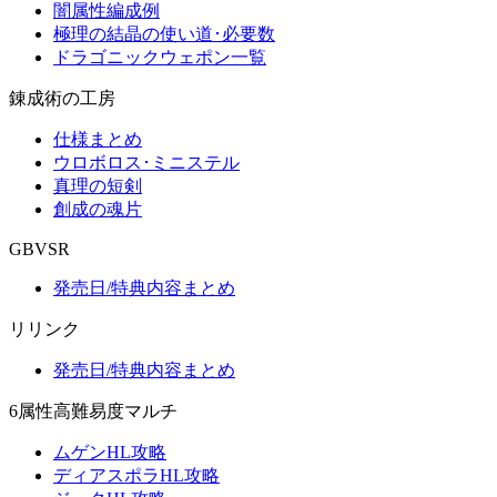
闇属性編成例
極理の結晶の使い道･必要数
ドラゴニックウェポン一覧
錬成術の工房
仕様まとめ
ウロボロス･ミニステル
真理の短剣
創成の魂片
GBVSR
発売日/特典内容まとめ
リリンク
発売日/特典内容まとめ
6属性高難易度マルチ
ムゲンHL攻略
ディアスポラHL攻略