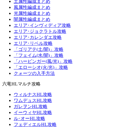
土属性編成まとめ
風属性編成まとめ
光属性編成まとめ
闇属性編成まとめ
エリア･インヴィディア攻略
エリア･ジョクラトル攻略
エリア･カレンダエ攻略
エリア･リベル攻略
「ゴリアテ(土/闇)」攻略
「フェイム(水/闇)」攻略
「ハービンガー(風/光)」攻略
「エローシオ(火/光)」攻略
クォーツの入手方法
六竜HLマルチ攻略
ウィルナスHL攻略
ワムデュスHL攻略
ガレヲンHL攻略
イーウィヤHL攻略
ル･オーHL攻略
フェディエルHL攻略