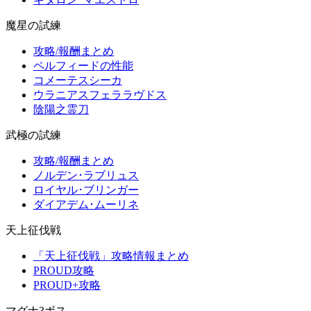
魔星の試練
攻略/報酬まとめ
ペルフィードの性能
コメーテスシーカ
ウラニアスフェララヴドス
陰陽之霊刀
武極の試練
攻略/報酬まとめ
ノルデン･ラブリュス
ロイヤル･ブリンガー
ダイアデム･ムーリネ
天上征伐戦
「天上征伐戦」攻略情報まとめ
PROUD攻略
PROUD+攻略
マグナ3ボス