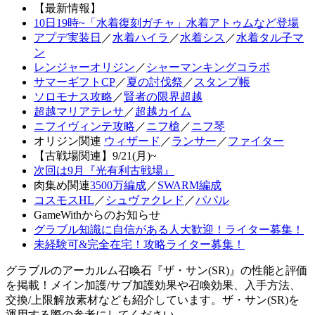
【最新情報】
10日19時~「水着復刻ガチャ」水着アトゥムなど登場
アプデ実装日
／
水着ハイラ
／
水着シス
／
水着タル子マ
ン
レンジャーオリジン
／
シャーマンキングコラボ
サマーギフトCP
／
夏の討伐祭
／
スタンプ帳
ソロモナス攻略
／
賢者の限界超越
超越マリアテレサ
／
超越カイム
ニフイヴィンテ攻略
／
ニフ槍
／
ニフ琴
オリジン関連
ウィザード
／
ランサー
／
ファイター
【古戦場関連】9/21(月)~
次回は9月『光有利古戦場』
肉集め関連
3500万編成
／
SWARM編成
コスモスHL
／
シュヴァクレド
／
パパル
GameWithからのお知らせ
グラブル知識に自信がある人大歓迎！ライター募集！
未経験可&完全在宅！攻略ライター募集！
グラブルのアーカルム召喚石『ザ・サン(SR)』の性能と評価
を掲載！メイン加護/サブ加護効果や召喚効果、入手方法、
交換/上限解放素材なども紹介しています。ザ・サン(SR)を
運用する際の参考にしてください。