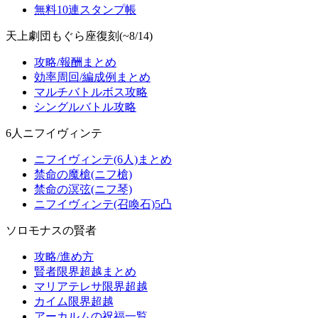
無料10連スタンプ帳
天上劇団もぐら座復刻(~8/14)
攻略/報酬まとめ
効率周回/編成例まとめ
マルチバトルボス攻略
シングルバトル攻略
6人ニフイヴィンテ
ニフイヴィンテ(6人)まとめ
禁命の魔槍(ニフ槍)
禁命の溟弦(ニフ琴)
ニフイヴィンテ(召喚石)5凸
ソロモナスの賢者
攻略/進め方
賢者限界超越まとめ
マリアテレサ限界超越
カイム限界超越
アーカルムの祝福一覧