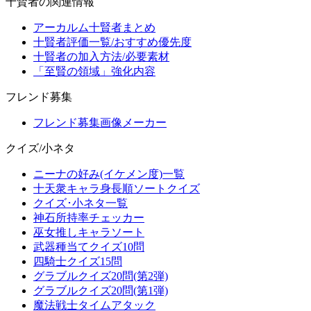
十賢者の関連情報
アーカルム十賢者まとめ
十賢者評価一覧/おすすめ優先度
十賢者の加入方法/必要素材
「至賢の領域」強化内容
フレンド募集
フレンド募集画像メーカー
クイズ/小ネタ
ニーナの好み(イケメン度)一覧
十天衆キャラ身長順ソートクイズ
クイズ･小ネタ一覧
神石所持率チェッカー
巫女推しキャラソート
武器種当てクイズ10問
四騎士クイズ15問
グラブルクイズ20問(第2弾)
グラブルクイズ20問(第1弾)
魔法戦士タイムアタック