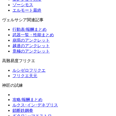
ゾーシモス
エルモート最終
ヴェルサシア関連記事
行動表/報酬まとめ
武器一覧・性能まとめ
崩焉のアンクレット
越達のアンクレット
竟極のアンクレット
高難易度フリクエ
ルシゼロフリクエ
フリクエ天元
神匠の試練
攻略/報酬まとめ
ルクス･イン･デネブリス
鎖断鉄鋼拳
ギタロン･マエストロ