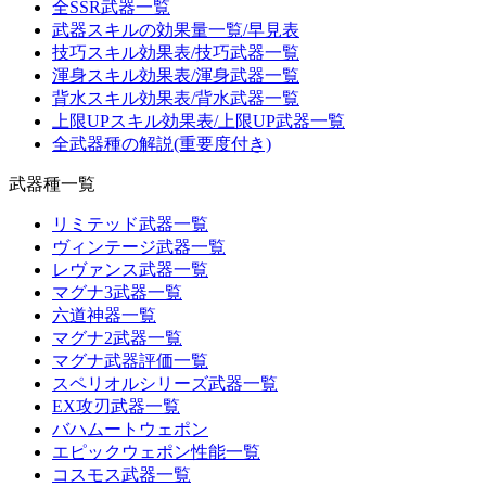
全SSR武器一覧
武器スキルの効果量一覧/早見表
技巧スキル効果表/技巧武器一覧
渾身スキル効果表/渾身武器一覧
背水スキル効果表/背水武器一覧
上限UPスキル効果表/上限UP武器一覧
全武器種の解説(重要度付き)
武器種一覧
リミテッド武器一覧
ヴィンテージ武器一覧
レヴァンス武器一覧
マグナ3武器一覧
六道神器一覧
マグナ2武器一覧
マグナ武器評価一覧
スペリオルシリーズ武器一覧
EX攻刃武器一覧
バハムートウェポン
エピックウェポン性能一覧
コスモス武器一覧