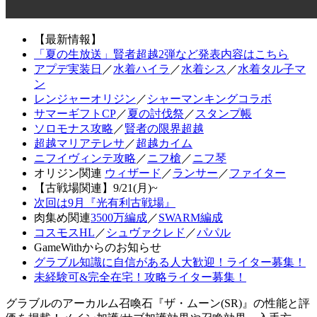
【最新情報】
「夏の生放送」賢者超越2弾など発表内容はこちら
アプデ実装日
／
水着ハイラ
／
水着シス
／
水着タル子マ
ン
レンジャーオリジン
／
シャーマンキングコラボ
サマーギフトCP
／
夏の討伐祭
／
スタンプ帳
ソロモナス攻略
／
賢者の限界超越
超越マリアテレサ
／
超越カイム
ニフイヴィンテ攻略
／
ニフ槍
／
ニフ琴
オリジン関連
ウィザード
／
ランサー
／
ファイター
【古戦場関連】9/21(月)~
次回は9月『光有利古戦場』
肉集め関連
3500万編成
／
SWARM編成
コスモスHL
／
シュヴァクレド
／
パパル
GameWithからのお知らせ
グラブル知識に自信がある人大歓迎！ライター募集！
未経験可&完全在宅！攻略ライター募集！
グラブルのアーカルム召喚石『ザ・ムーン(SR)』の性能と評