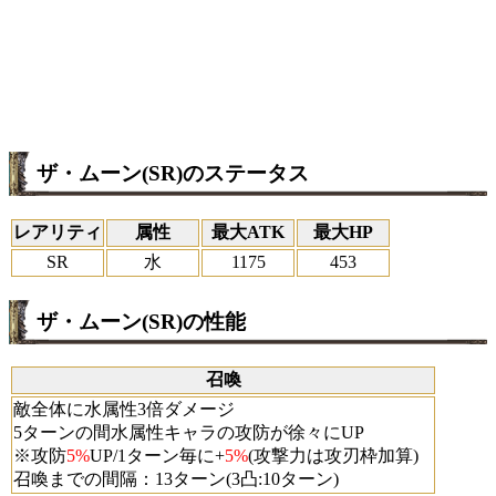
ザ・ムーン(SR)のステータス
レアリティ
属性
最大ATK
最大HP
SR
水
1175
453
ザ・ムーン(SR)の性能
召喚
敵全体に水属性3倍ダメージ
5ターンの間水属性キャラの攻防が徐々にUP
※攻防
5%
UP/1ターン毎に+
5%
(攻撃力は攻刃枠加算)
召喚までの間隔：13ターン(3凸:10ターン)