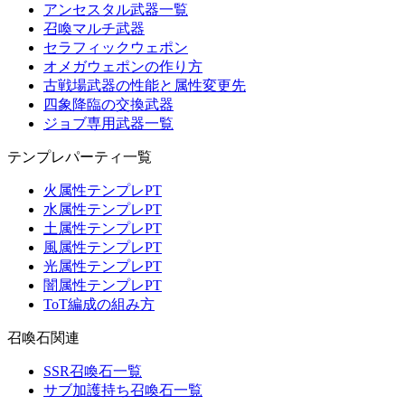
アンセスタル武器一覧
召喚マルチ武器
セラフィックウェポン
オメガウェポンの作り方
古戦場武器の性能と属性変更先
四象降臨の交換武器
ジョブ専用武器一覧
テンプレパーティ一覧
火属性テンプレPT
水属性テンプレPT
土属性テンプレPT
風属性テンプレPT
光属性テンプレPT
闇属性テンプレPT
ToT編成の組み方
召喚石関連
SSR召喚石一覧
サブ加護持ち召喚石一覧