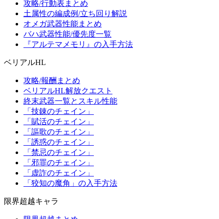
攻略/行動表まとめ
土属性の編成例/立ち回り解説
オメガ武器性能まとめ
バハ武器性能/優先度一覧
『アルテマメモリ』の入手方法
ベリアルHL
攻略/報酬まとめ
ベリアルHL解放クエスト
終末武器一覧とスキル性能
「技錬のチェイン」
「賦活のチェイン」
「謳歌のチェイン」
「誘惑のチェイン」
「禁忌のチェイン」
「邪罪のチェイン」
「虚詐のチェイン」
「狡知の魔角」の入手方法
限界超越キャラ