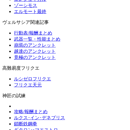
ゾーシモス
エルモート最終
ヴェルサシア関連記事
行動表/報酬まとめ
武器一覧・性能まとめ
崩焉のアンクレット
越達のアンクレット
竟極のアンクレット
高難易度フリクエ
ルシゼロフリクエ
フリクエ天元
神匠の試練
攻略/報酬まとめ
ルクス･イン･デネブリス
鎖断鉄鋼拳
ギタロン･マエストロ