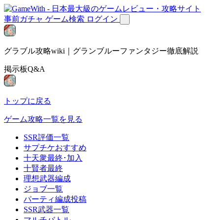
事前ガチャ
ゲーム検索
ログイン
グラブル攻略wiki｜グランブルーファンタジー徹底解説
掲示板Q&A
トップに戻る
ゲーム攻略一覧を見る
SSR評価一覧
サプチケおすすめ
十天衆最終･加入
十賢者最終
理想武器編成
ジョブ一覧
パーティ編成投稿
SSR武器一覧
マルチバトル