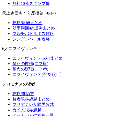
無料10連スタンプ帳
天上劇団もぐら座復刻(~8/14)
攻略/報酬まとめ
効率周回/編成例まとめ
マルチバトルボス攻略
シングルバトル攻略
6人ニフイヴィンテ
ニフイヴィンテ(6人)まとめ
禁命の魔槍(ニフ槍)
禁命の溟弦(ニフ琴)
ニフイヴィンテ(召喚石)5凸
ソロモナスの賢者
攻略/進め方
賢者限界超越まとめ
マリアテレサ限界超越
カイム限界超越
アーカルムの祝福一覧