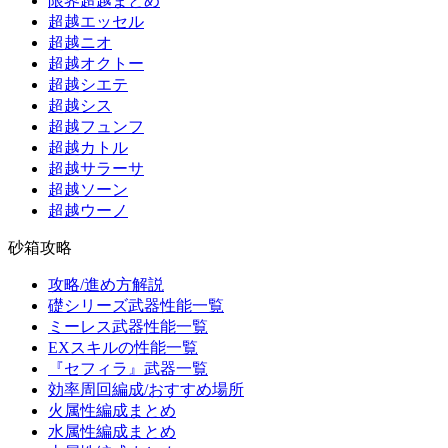
限界超越まとめ
超越エッセル
超越ニオ
超越オクトー
超越シエテ
超越シス
超越フュンフ
超越カトル
超越サラーサ
超越ソーン
超越ウーノ
砂箱攻略
攻略/進め方解説
礎シリーズ武器性能一覧
ミーレス武器性能一覧
EXスキルの性能一覧
『セフィラ』武器一覧
効率周回編成/おすすめ場所
火属性編成まとめ
水属性編成まとめ