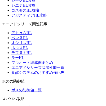
ジークHL攻略
シエテHL攻略
コスモスHL攻略
アガスティアHL攻略
エニアドシリーズ関連記事
アトゥムHL
ベンヌHL
オシリスHL
ホルスHL
テフヌトHL
ラーHL
フルオート編成例まとめ
エニアドシリーズ武器性能一覧
覚醒システムのおすすめ強化先
ボスの防御値
ボスの防御値一覧
スパバハ攻略