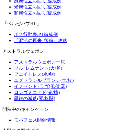
風属性立ち回り/編成例
光属性立ち回り/編成例
闇属性立ち回り/編成例
『ベルゼバブHL』
ボス行動表/PT編成例
『混沌の再来･後編』攻略
アストラルウェポン
アストラルウェポン一覧
ソル･レムナント(火/斧)
フェイトレス(水/剣)
ユグドラシルブランチ(土/杖)
イノセント･ラヴ(風/楽器)
ロンゴミニアド(光/槍)
黒銀の滅爪(闇/格闘)
開催中のキャンペーン
モバフェス開催情報