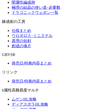
闇属性編成例
極理の結晶の使い道･必要数
ドラゴニックウェポン一覧
錬成術の工房
仕様まとめ
ウロボロス･ミニステル
真理の短剣
創成の魂片
GBVSR
発売日/特典内容まとめ
リリンク
発売日/特典内容まとめ
6属性高難易度マルチ
ムゲンHL攻略
ディアスポラHL攻略