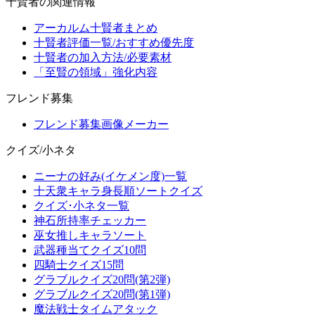
十賢者の関連情報
アーカルム十賢者まとめ
十賢者評価一覧/おすすめ優先度
十賢者の加入方法/必要素材
「至賢の領域」強化内容
フレンド募集
フレンド募集画像メーカー
クイズ/小ネタ
ニーナの好み(イケメン度)一覧
十天衆キャラ身長順ソートクイズ
クイズ･小ネタ一覧
神石所持率チェッカー
巫女推しキャラソート
武器種当てクイズ10問
四騎士クイズ15問
グラブルクイズ20問(第2弾)
グラブルクイズ20問(第1弾)
魔法戦士タイムアタック