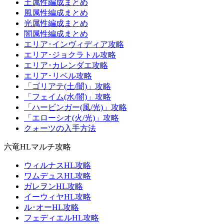
土属性編成まとめ
風属性編成まとめ
光属性編成まとめ
闇属性編成まとめ
エリア･インヴィディア攻略
エリア･ジョクラトル攻略
エリア･カレンダエ攻略
エリア･リベル攻略
「ゴリアテ(土/闇)」攻略
「フェイム(水/闇)」攻略
「ハービンガー(風/光)」攻略
「エローシオ(火/光)」攻略
クォーツの入手方法
六竜HLマルチ攻略
ウィルナスHL攻略
ワムデュスHL攻略
ガレヲンHL攻略
イーウィヤHL攻略
ル･オーHL攻略
フェディエルHL攻略