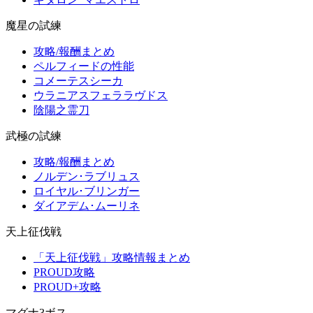
魔星の試練
攻略/報酬まとめ
ペルフィードの性能
コメーテスシーカ
ウラニアスフェララヴドス
陰陽之霊刀
武極の試練
攻略/報酬まとめ
ノルデン･ラブリュス
ロイヤル･ブリンガー
ダイアデム･ムーリネ
天上征伐戦
「天上征伐戦」攻略情報まとめ
PROUD攻略
PROUD+攻略
マグナ3ボス