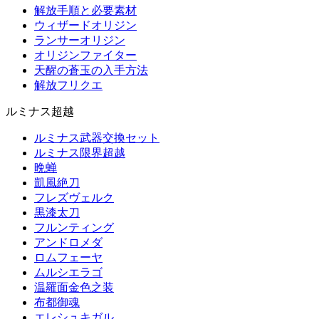
解放手順と必要素材
ウィザードオリジン
ランサーオリジン
オリジンファイター
天醒の蒼玉の入手方法
解放フリクエ
ルミナス超越
ルミナス武器交換セット
ルミナス限界超越
晩蝉
凱風絶刀
フレズヴェルク
黒漆太刀
フルンティング
アンドロメダ
ロムフェーヤ
ムルシエラゴ
温羅面金色之装
布都御魂
エレシュキガル