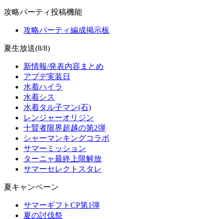
攻略パーティ投稿機能
攻略パーティ編成掲示板
夏生放送(8/8)
新情報/発表内容まとめ
アプデ実装日
水着ハイラ
水着シス
水着タル子マン(石)
レンジャーオリジン
十賢者限界超越の第2弾
シャーマンキングコラボ
サマーミッション
ターニャ最終上限解放
サマーセレクトスタレ
夏キャンペーン
サマーギフトCP第1弾
夏の討伐祭