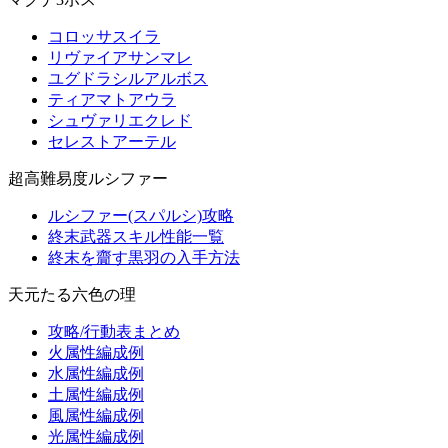
コロッサスイラ
リヴァイアサンマレ
ユグドラシルアルボス
ティアマトアウラ
シュヴァリエクレド
セレストアーテル
超高難易度ルシファー
ルシファー(スパルシ)攻略
終末武器スキル性能一覧
終末を齎す黒羽の入手方法
天元たる六色の理
攻略/行動表まとめ
火属性編成例
水属性編成例
土属性編成例
風属性編成例
光属性編成例