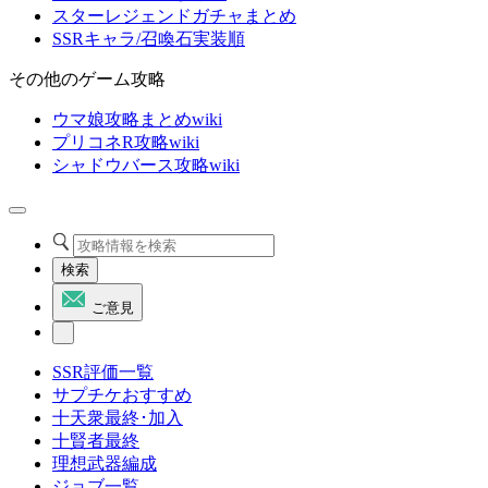
スターレジェンドガチャまとめ
SSRキャラ/召喚石実装順
その他のゲーム攻略
ウマ娘攻略まとめwiki
プリコネR攻略wiki
シャドウバース攻略wiki
検索
ご意見
SSR評価一覧
サプチケおすすめ
十天衆最終･加入
十賢者最終
理想武器編成
ジョブ一覧