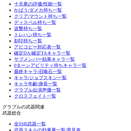
十天衆の評価/性能一覧
かばう/ダメカ持ち一覧
クリア/マウント持ち一覧
ディスペル持ち一覧
追撃持ち一覧
トレハン持ち一覧
刻印持ち一覧
アビコピー対応表一覧
確定DA/確定TAキャラ一覧
サブメンバー効果キャラ一覧
0ターンアビリティ持ちキャラ一覧
最終キャラ/召喚石一覧
キャラ/ジョブスキン一覧
キャラ年齢/身長一覧
グラブル出演声優一覧
クロスフェイト一覧
グラブルの武器関連
武器総合
全SSR武器一覧
武器スキルの効果量一覧/早見表