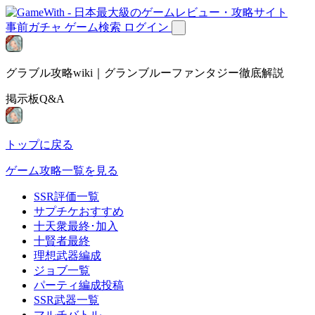
事前ガチャ
ゲーム検索
ログイン
グラブル攻略wiki｜グランブルーファンタジー徹底解説
掲示板Q&A
トップに戻る
ゲーム攻略一覧を見る
SSR評価一覧
サプチケおすすめ
十天衆最終･加入
十賢者最終
理想武器編成
ジョブ一覧
パーティ編成投稿
SSR武器一覧
マルチバトル