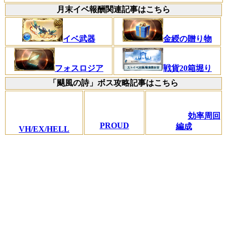
月末イベ報酬関連記事はこちら
イベ武器
金綬の贈り物
フォスロジア
戦貨20箱堀り
「颶風の詩」ボス攻略記事はこちら
効率周回
PROUD
編成
VH/EX/HELL