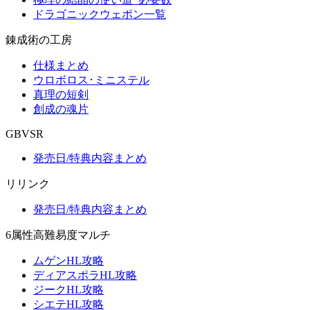
ドラゴニックウェポン一覧
錬成術の工房
仕様まとめ
ウロボロス･ミニステル
真理の短剣
創成の魂片
GBVSR
発売日/特典内容まとめ
リリンク
発売日/特典内容まとめ
6属性高難易度マルチ
ムゲンHL攻略
ディアスポラHL攻略
ジークHL攻略
シエテHL攻略