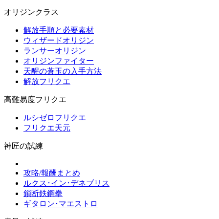
オリジンクラス
解放手順と必要素材
ウィザードオリジン
ランサーオリジン
オリジンファイター
天醒の蒼玉の入手方法
解放フリクエ
高難易度フリクエ
ルシゼロフリクエ
フリクエ天元
神匠の試練
攻略/報酬まとめ
ルクス･イン･デネブリス
鎖断鉄鋼拳
ギタロン･マエストロ