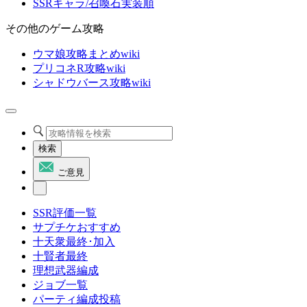
SSRキャラ/召喚石実装順
その他のゲーム攻略
ウマ娘攻略まとめwiki
プリコネR攻略wiki
シャドウバース攻略wiki
検索
ご意見
SSR評価一覧
サプチケおすすめ
十天衆最終･加入
十賢者最終
理想武器編成
ジョブ一覧
パーティ編成投稿