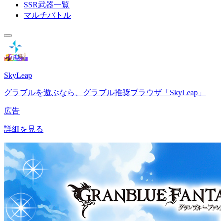
SSR武器一覧
マルチバトル
SkyLeap
グラブルを遊ぶなら、グラブル推奨ブラウザ「SkyLeap」
広告
詳細を見る