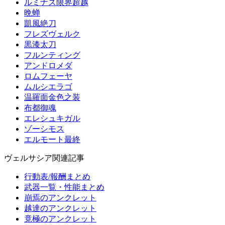
ルミナス限界超越
晩蝉
凱風絶刀
フレズヴェルク
黒漆太刀
フルンティング
アンドロメダ
ロムフェーヤ
ムルシエラゴ
温羅面金色之装
布都御魂
エレシュキガル
ゾーシモス
エルモート最終
ヴェルサシア関連記事
行動表/報酬まとめ
武器一覧・性能まとめ
崩焉のアンクレット
越達のアンクレット
竟極のアンクレット