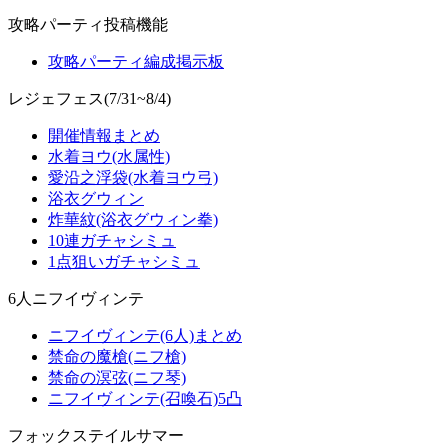
攻略パーティ投稿機能
攻略パーティ編成掲示板
レジェフェス(7/31~8/4)
開催情報まとめ
水着ヨウ(水属性)
愛沿之浮袋(水着ヨウ弓)
浴衣グウィン
炸華紋(浴衣グウィン拳)
10連ガチャシミュ
1点狙いガチャシミュ
6人ニフイヴィンテ
ニフイヴィンテ(6人)まとめ
禁命の魔槍(ニフ槍)
禁命の溟弦(ニフ琴)
ニフイヴィンテ(召喚石)5凸
フォックステイルサマー