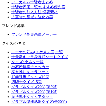
アーカルム十賢者まとめ
十賢者評価一覧/おすすめ優先度
十賢者の加入方法/必要素材
「至賢の領域」強化内容
フレンド募集
フレンド募集画像メーカー
クイズ/小ネタ
ニーナの好み(イケメン度)一覧
十天衆キャラ身長順ソートクイズ
クイズ･小ネタ一覧
神石所持率チェッカー
巫女推しキャラソート
武器種当てクイズ10問
四騎士クイズ15問
グラブルクイズ20問(第2弾)
グラブルクイズ20問(第1弾)
魔法戦士タイムアタック
グラブル楽器武器クイズ(全20問)