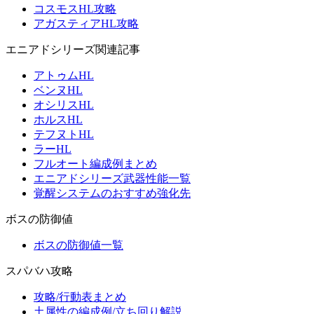
コスモスHL攻略
アガスティアHL攻略
エニアドシリーズ関連記事
アトゥムHL
ベンヌHL
オシリスHL
ホルスHL
テフヌトHL
ラーHL
フルオート編成例まとめ
エニアドシリーズ武器性能一覧
覚醒システムのおすすめ強化先
ボスの防御値
ボスの防御値一覧
スパバハ攻略
攻略/行動表まとめ
土属性の編成例/立ち回り解説