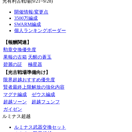
光有利古戦場(9/21~9/28)
開催情報/変更点
3500万編成
SWARM編成
個人ランキングボーダー
【報酬関連】
勲章交換優先度
果報の古箱
天醒の蒼玉
碧麗の証
極星器
【光古戦場準備向け】
限界超越おすすめ優先度
賢者最終上限解放の強化内容
マグナ編成
ゼウス編成
超越ソーン
超越フュンフ
ガイゼン
ルミナス超越
ルミナス武器交換セット