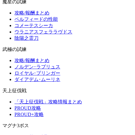
魔星の試練
攻略/報酬まとめ
ペルフィードの性能
コメーテスシーカ
ウラニアスフェララヴドス
陰陽之霊刀
武極の試練
攻略/報酬まとめ
ノルデン･ラブリュス
ロイヤル･ブリンガー
ダイアデム･ムーリネ
天上征伐戦
「天上征伐戦」攻略情報まとめ
PROUD攻略
PROUD+攻略
マグナ3ボス