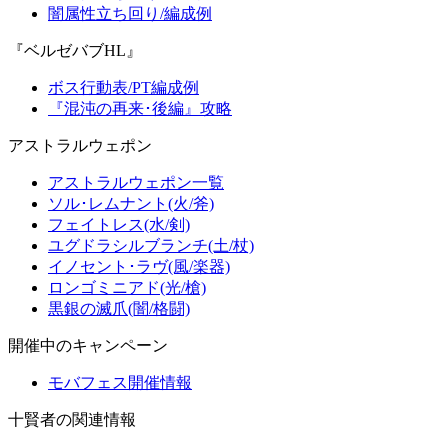
闇属性立ち回り/編成例
『ベルゼバブHL』
ボス行動表/PT編成例
『混沌の再来･後編』攻略
アストラルウェポン
アストラルウェポン一覧
ソル･レムナント(火/斧)
フェイトレス(水/剣)
ユグドラシルブランチ(土/杖)
イノセント･ラヴ(風/楽器)
ロンゴミニアド(光/槍)
黒銀の滅爪(闇/格闘)
開催中のキャンペーン
モバフェス開催情報
十賢者の関連情報