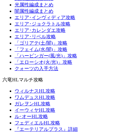
光属性編成まとめ
闇属性編成まとめ
エリア･インヴィディア攻略
エリア･ジョクラトル攻略
エリア･カレンダエ攻略
エリア･リベル攻略
「ゴリアテ(土/闇)」攻略
「フェイム(水/闇)」攻略
「ハービンガー(風/光)」攻略
「エローシオ(火/光)」攻略
クォーツの入手方法
六竜HLマルチ攻略
ウィルナスHL攻略
ワムデュスHL攻略
ガレヲンHL攻略
イーウィヤHL攻略
ル･オーHL攻略
フェディエルHL攻略
『エーテリアルプラス』詳細