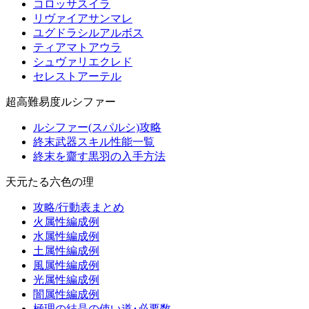
コロッサスイラ
リヴァイアサンマレ
ユグドラシルアルボス
ティアマトアウラ
シュヴァリエクレド
セレストアーテル
超高難易度ルシファー
ルシファー(スパルシ)攻略
終末武器スキル性能一覧
終末を齎す黒羽の入手方法
天元たる六色の理
攻略/行動表まとめ
火属性編成例
水属性編成例
土属性編成例
風属性編成例
光属性編成例
闇属性編成例
極理の結晶の使い道･必要数