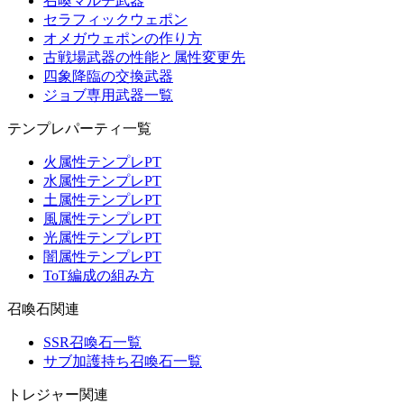
召喚マルチ武器
セラフィックウェポン
オメガウェポンの作り方
古戦場武器の性能と属性変更先
四象降臨の交換武器
ジョブ専用武器一覧
テンプレパーティ一覧
火属性テンプレPT
水属性テンプレPT
土属性テンプレPT
風属性テンプレPT
光属性テンプレPT
闇属性テンプレPT
ToT編成の組み方
召喚石関連
SSR召喚石一覧
サブ加護持ち召喚石一覧
トレジャー関連