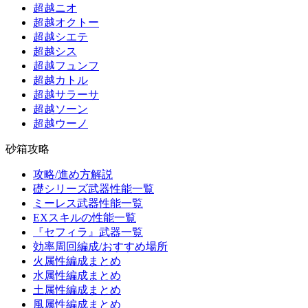
超越ニオ
超越オクトー
超越シエテ
超越シス
超越フュンフ
超越カトル
超越サラーサ
超越ソーン
超越ウーノ
砂箱攻略
攻略/進め方解説
礎シリーズ武器性能一覧
ミーレス武器性能一覧
EXスキルの性能一覧
『セフィラ』武器一覧
効率周回編成/おすすめ場所
火属性編成まとめ
水属性編成まとめ
土属性編成まとめ
風属性編成まとめ