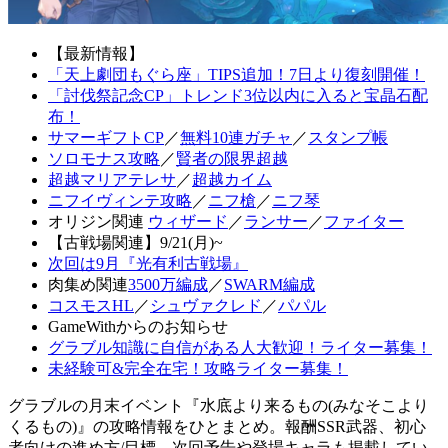
【最新情報】
「天上劇団もぐら座」TIPS追加！7日より復刻開催！
「討伐祭記念CP」トレンド3位以内に入ると宝晶石配
布！
サマーギフトCP
／
無料10連ガチャ
／
スタンプ帳
ソロモナス攻略
／
賢者の限界超越
超越マリアテレサ
／
超越カイム
ニフイヴィンテ攻略
／
ニフ槍
／
ニフ琴
オリジン関連
ウィザード
／
ランサー
／
ファイター
【古戦場関連】9/21(月)~
次回は9月『光有利古戦場』
肉集め関連
3500万編成
／
SWARM編成
コスモスHL
／
シュヴァクレド
／
パパル
GameWithからのお知らせ
グラブル知識に自信がある人大歓迎！ライター募集！
未経験可&完全在宅！攻略ライター募集！
グラブルの月末イベント『水底より来るもの(みなそこより
くるもの)』の攻略情報をひとまとめ。報酬SSR武器、初心
者向けの進め方/目標、次回予告や登場キャラも掲載してい