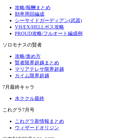
攻略/報酬まとめ
効率周回編成
シーサイドガーディアン(武器)
VH/EX/HELLボス攻略
PROUD攻略/フルオート編成例
ソロモナスの賢者
攻略/進め方
賢者限界超越まとめ
マリアテレサ限界超越
カイム限界超越
7月最終キャラ
水ククル最終
これグラ7月号
これグラ新情報まとめ
ウィザードオリジン