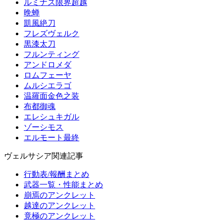
ルミナス限界超越
晩蝉
凱風絶刀
フレズヴェルク
黒漆太刀
フルンティング
アンドロメダ
ロムフェーヤ
ムルシエラゴ
温羅面金色之装
布都御魂
エレシュキガル
ゾーシモス
エルモート最終
ヴェルサシア関連記事
行動表/報酬まとめ
武器一覧・性能まとめ
崩焉のアンクレット
越達のアンクレット
竟極のアンクレット