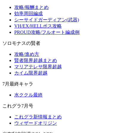
攻略/報酬まとめ
効率周回編成
シーサイドガーディアン(武器)
VH/EX/HELLボス攻略
PROUD攻略/フルオート編成例
ソロモナスの賢者
攻略/進め方
賢者限界超越まとめ
マリアテレサ限界超越
カイム限界超越
7月最終キャラ
水ククル最終
これグラ7月号
これグラ新情報まとめ
ウィザードオリジン