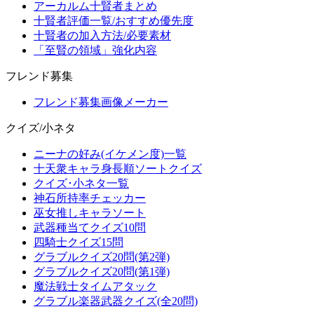
アーカルム十賢者まとめ
十賢者評価一覧/おすすめ優先度
十賢者の加入方法/必要素材
「至賢の領域」強化内容
フレンド募集
フレンド募集画像メーカー
クイズ/小ネタ
ニーナの好み(イケメン度)一覧
十天衆キャラ身長順ソートクイズ
クイズ･小ネタ一覧
神石所持率チェッカー
巫女推しキャラソート
武器種当てクイズ10問
四騎士クイズ15問
グラブルクイズ20問(第2弾)
グラブルクイズ20問(第1弾)
魔法戦士タイムアタック
グラブル楽器武器クイズ(全20問)