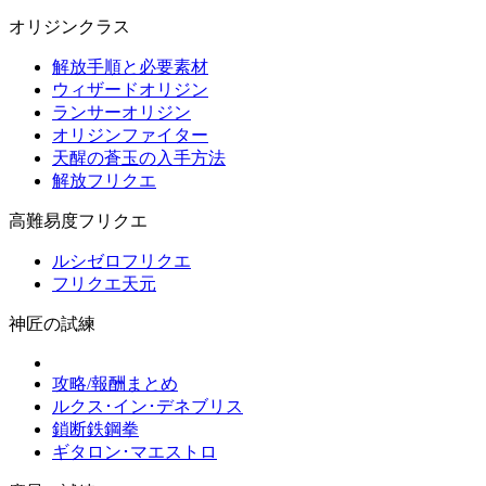
オリジンクラス
解放手順と必要素材
ウィザードオリジン
ランサーオリジン
オリジンファイター
天醒の蒼玉の入手方法
解放フリクエ
高難易度フリクエ
ルシゼロフリクエ
フリクエ天元
神匠の試練
攻略/報酬まとめ
ルクス･イン･デネブリス
鎖断鉄鋼拳
ギタロン･マエストロ