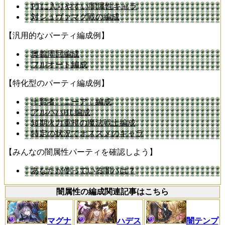
PTに入りやすい闇属性キャラ
対シュヴァマグ戦の編成
【汎用的なパーティ編成例】
奥義周回編成
フルオート編成
【特化型のパーティ編成例】
十賢者「ニーア」編成
アルバハHL編成
短期火力重視の魔法戦士編成
特定の状況でオススメのキャラ
【みんなの闇属性パーティを確認しよう】
あなたが使っている闇パは？
闇属性の編成関連記事はこちら
マグナ
ハデス
闇テンプ