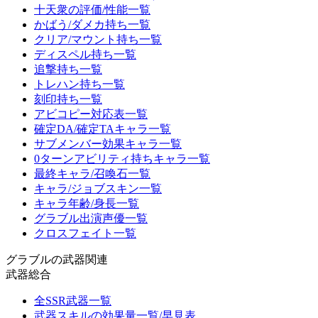
十天衆の評価/性能一覧
かばう/ダメカ持ち一覧
クリア/マウント持ち一覧
ディスペル持ち一覧
追撃持ち一覧
トレハン持ち一覧
刻印持ち一覧
アビコピー対応表一覧
確定DA/確定TAキャラ一覧
サブメンバー効果キャラ一覧
0ターンアビリティ持ちキャラ一覧
最終キャラ/召喚石一覧
キャラ/ジョブスキン一覧
キャラ年齢/身長一覧
グラブル出演声優一覧
クロスフェイト一覧
グラブルの武器関連
武器総合
全SSR武器一覧
武器スキルの効果量一覧/早見表