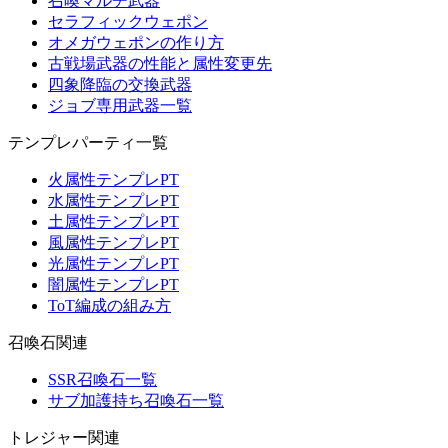
召喚マルチ武器
セラフィックウェポン
オメガウェポンの作り方
古戦場武器の性能と属性変更先
四象降臨の交換武器
ジョブ専用武器一覧
テンプレパーティ一覧
火属性テンプレPT
水属性テンプレPT
土属性テンプレPT
風属性テンプレPT
光属性テンプレPT
闇属性テンプレPT
ToT編成の組み方
召喚石関連
SSR召喚石一覧
サブ加護持ち召喚石一覧
トレジャー関連