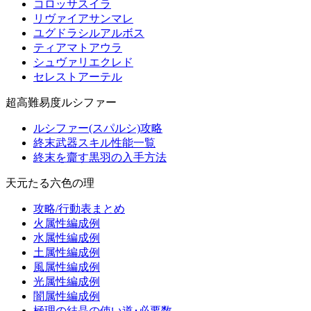
コロッサスイラ
リヴァイアサンマレ
ユグドラシルアルボス
ティアマトアウラ
シュヴァリエクレド
セレストアーテル
超高難易度ルシファー
ルシファー(スパルシ)攻略
終末武器スキル性能一覧
終末を齎す黒羽の入手方法
天元たる六色の理
攻略/行動表まとめ
火属性編成例
水属性編成例
土属性編成例
風属性編成例
光属性編成例
闇属性編成例
極理の結晶の使い道･必要数