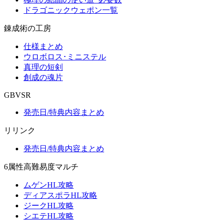
ドラゴニックウェポン一覧
錬成術の工房
仕様まとめ
ウロボロス･ミニステル
真理の短剣
創成の魂片
GBVSR
発売日/特典内容まとめ
リリンク
発売日/特典内容まとめ
6属性高難易度マルチ
ムゲンHL攻略
ディアスポラHL攻略
ジークHL攻略
シエテHL攻略