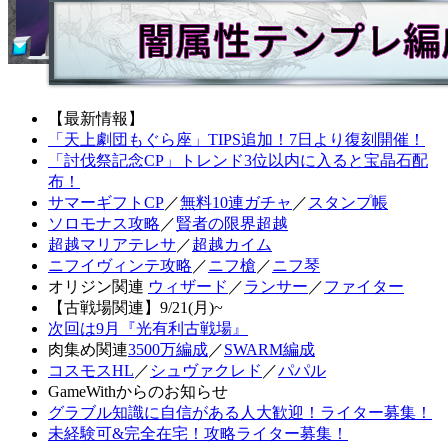
【最新情報】
「天上劇団もぐら座」TIPS追加！7日より復刻開催！
「討伐祭記念CP」トレンド3位以内に入ると宝晶石配
布！
サマーギフトCP
／
無料10連ガチャ
／
スタンプ帳
ソロモナス攻略
／
賢者の限界超越
超越マリアテレサ
／
超越カイム
ニフイヴィンテ攻略
／
ニフ槍
／
ニフ琴
オリジン関連
ウィザード
／
ランサー
／
ファイター
【古戦場関連】9/21(月)~
次回は9月『光有利古戦場』
肉集め関連
3500万編成
／
SWARM編成
コスモスHL
／
シュヴァクレド
／
パパル
GameWithからのお知らせ
グラブル知識に自信がある人大歓迎！ライター募集！
未経験可&完全在宅！攻略ライター募集！