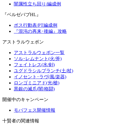
闇属性立ち回り/編成例
『ベルゼバブHL』
ボス行動表/PT編成例
『混沌の再来･後編』攻略
アストラルウェポン
アストラルウェポン一覧
ソル･レムナント(火/斧)
フェイトレス(水/剣)
ユグドラシルブランチ(土/杖)
イノセント･ラヴ(風/楽器)
ロンゴミニアド(光/槍)
黒銀の滅爪(闇/格闘)
開催中のキャンペーン
モバフェス開催情報
十賢者の関連情報