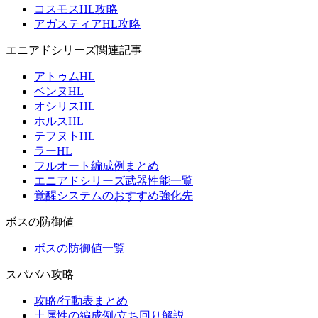
コスモスHL攻略
アガスティアHL攻略
エニアドシリーズ関連記事
アトゥムHL
ベンヌHL
オシリスHL
ホルスHL
テフヌトHL
ラーHL
フルオート編成例まとめ
エニアドシリーズ武器性能一覧
覚醒システムのおすすめ強化先
ボスの防御値
ボスの防御値一覧
スパバハ攻略
攻略/行動表まとめ
土属性の編成例/立ち回り解説