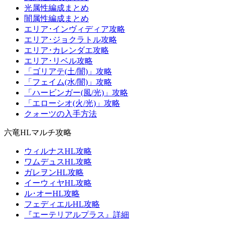
光属性編成まとめ
闇属性編成まとめ
エリア･インヴィディア攻略
エリア･ジョクラトル攻略
エリア･カレンダエ攻略
エリア･リベル攻略
「ゴリアテ(土/闇)」攻略
「フェイム(水/闇)」攻略
「ハービンガー(風/光)」攻略
「エローシオ(火/光)」攻略
クォーツの入手方法
六竜HLマルチ攻略
ウィルナスHL攻略
ワムデュスHL攻略
ガレヲンHL攻略
イーウィヤHL攻略
ル･オーHL攻略
フェディエルHL攻略
『エーテリアルプラス』詳細