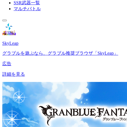
SSR武器一覧
マルチバトル
SkyLeap
グラブルを遊ぶなら、グラブル推奨ブラウザ「SkyLeap」
広告
詳細を見る