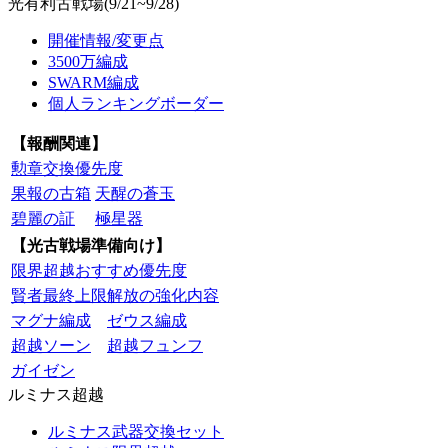
光有利古戦場(9/21~9/28)
開催情報/変更点
3500万編成
SWARM編成
個人ランキングボーダー
【報酬関連】
勲章交換優先度
果報の古箱
天醒の蒼玉
碧麗の証
極星器
【光古戦場準備向け】
限界超越おすすめ優先度
賢者最終上限解放の強化内容
マグナ編成
ゼウス編成
超越ソーン
超越フュンフ
ガイゼン
ルミナス超越
ルミナス武器交換セット