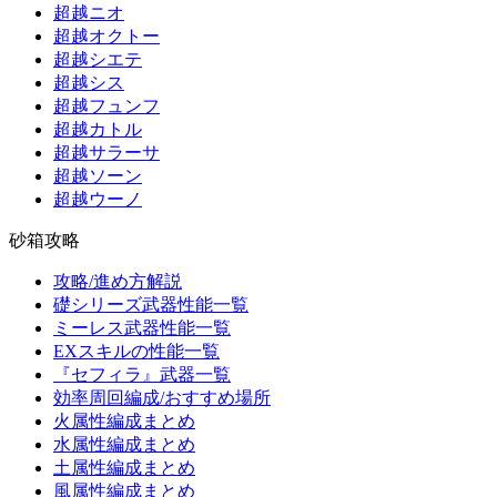
超越ニオ
超越オクトー
超越シエテ
超越シス
超越フュンフ
超越カトル
超越サラーサ
超越ソーン
超越ウーノ
砂箱攻略
攻略/進め方解説
礎シリーズ武器性能一覧
ミーレス武器性能一覧
EXスキルの性能一覧
『セフィラ』武器一覧
効率周回編成/おすすめ場所
火属性編成まとめ
水属性編成まとめ
土属性編成まとめ
風属性編成まとめ