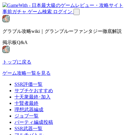
事前ガチャ
ゲーム検索
ログイン
グラブル攻略wiki｜グランブルーファンタジー徹底解説
掲示板Q&A
トップに戻る
ゲーム攻略一覧を見る
SSR評価一覧
サプチケおすすめ
十天衆最終･加入
十賢者最終
理想武器編成
ジョブ一覧
パーティ編成投稿
SSR武器一覧
マルチバトル