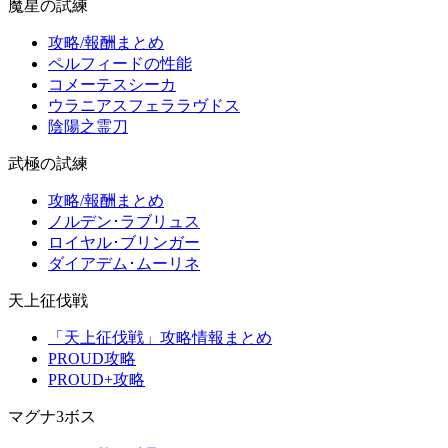
魔星の試練
攻略/報酬まとめ
ペルフィードの性能
コメーテスシーカ
ウラニアスフェララヴドス
陰陽之霊刀
武極の試練
攻略/報酬まとめ
ノルデン･ラブリュス
ロイヤル･ブリンガー
ダイアデム･ムーリネ
天上征伐戦
「天上征伐戦」攻略情報まとめ
PROUD攻略
PROUD+攻略
マグナ3ボス