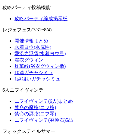
攻略パーティ投稿機能
攻略パーティ編成掲示板
レジェフェス(7/31~8/4)
開催情報まとめ
水着ヨウ(水属性)
愛沿之浮袋(水着ヨウ弓)
浴衣グウィン
炸華紋(浴衣グウィン拳)
10連ガチャシミュ
1点狙いガチャシミュ
6人ニフイヴィンテ
ニフイヴィンテ(6人)まとめ
禁命の魔槍(ニフ槍)
禁命の溟弦(ニフ琴)
ニフイヴィンテ(召喚石)5凸
フォックステイルサマー