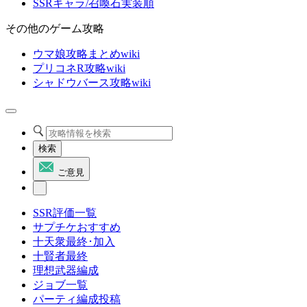
SSRキャラ/召喚石実装順
その他のゲーム攻略
ウマ娘攻略まとめwiki
プリコネR攻略wiki
シャドウバース攻略wiki
検索
ご意見
SSR評価一覧
サプチケおすすめ
十天衆最終･加入
十賢者最終
理想武器編成
ジョブ一覧
パーティ編成投稿