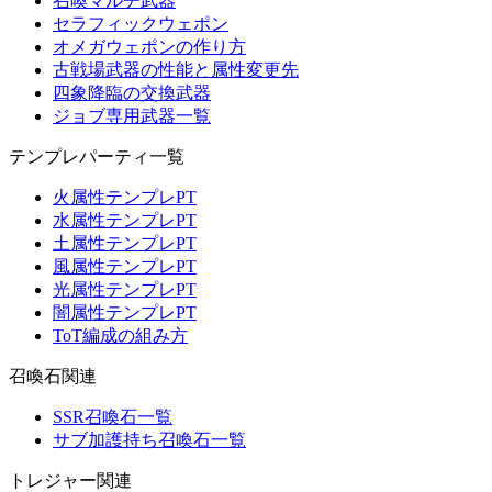
召喚マルチ武器
セラフィックウェポン
オメガウェポンの作り方
古戦場武器の性能と属性変更先
四象降臨の交換武器
ジョブ専用武器一覧
テンプレパーティ一覧
火属性テンプレPT
水属性テンプレPT
土属性テンプレPT
風属性テンプレPT
光属性テンプレPT
闇属性テンプレPT
ToT編成の組み方
召喚石関連
SSR召喚石一覧
サブ加護持ち召喚石一覧
トレジャー関連