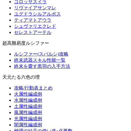
コロッサスイラ
リヴァイアサンマレ
ユグドラシルアルボス
ティアマトアウラ
シュヴァリエクレド
セレストアーテル
超高難易度ルシファー
ルシファー(スパルシ)攻略
終末武器スキル性能一覧
終末を齎す黒羽の入手方法
天元たる六色の理
攻略/行動表まとめ
火属性編成例
水属性編成例
土属性編成例
風属性編成例
光属性編成例
闇属性編成例
極理の結晶の使い道･必要数