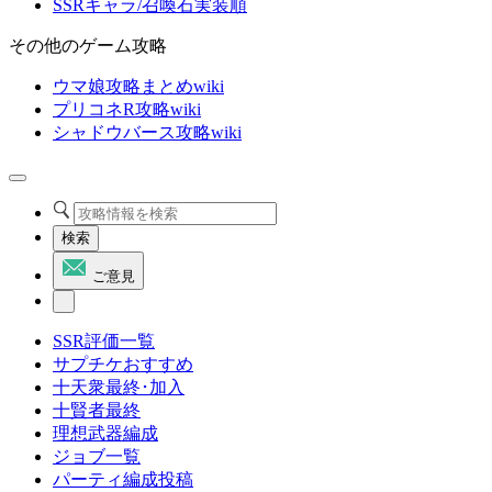
SSRキャラ/召喚石実装順
その他のゲーム攻略
ウマ娘攻略まとめwiki
プリコネR攻略wiki
シャドウバース攻略wiki
検索
ご意見
SSR評価一覧
サプチケおすすめ
十天衆最終･加入
十賢者最終
理想武器編成
ジョブ一覧
パーティ編成投稿