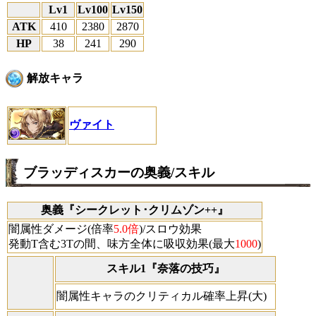
Lv1
Lv100
Lv150
ATK
410
2380
2870
HP
38
241
290
解放キャラ
ヴァイト
ブラッディスカーの奥義/スキル
奥義『シークレット･クリムゾン++』
闇属性ダメージ(倍率
5.0倍
)/スロウ効果
発動T含む3Tの間、味方全体に吸収効果(最大
1000
)
スキル1『奈落の技巧』
闇属性キャラのクリティカル確率上昇(大)