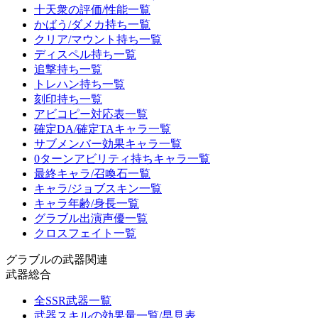
十天衆の評価/性能一覧
かばう/ダメカ持ち一覧
クリア/マウント持ち一覧
ディスペル持ち一覧
追撃持ち一覧
トレハン持ち一覧
刻印持ち一覧
アビコピー対応表一覧
確定DA/確定TAキャラ一覧
サブメンバー効果キャラ一覧
0ターンアビリティ持ちキャラ一覧
最終キャラ/召喚石一覧
キャラ/ジョブスキン一覧
キャラ年齢/身長一覧
グラブル出演声優一覧
クロスフェイト一覧
グラブルの武器関連
武器総合
全SSR武器一覧
武器スキルの効果量一覧/早見表