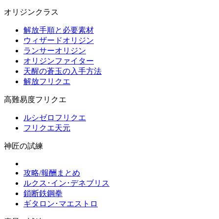
オリジンクラス
解放手順と必要素材
ウィザードオリジン
ランサーオリジン
オリジンファイター
天醒の蒼玉の入手方法
解放フリクエ
高難易度フリクエ
ルシゼロフリクエ
フリクエ天元
神匠の試練
攻略/報酬まとめ
ルクス･イン･デネブリス
鎖断鉄鋼拳
ギタロン･マエストロ