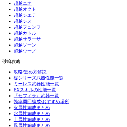
超越ニオ
超越オクトー
超越シエテ
超越シス
超越フュンフ
超越カトル
超越サラーサ
超越ソーン
超越ウーノ
砂箱攻略
攻略/進め方解説
礎シリーズ武器性能一覧
ミーレス武器性能一覧
EXスキルの性能一覧
『セフィラ』武器一覧
効率周回編成/おすすめ場所
火属性編成まとめ
水属性編成まとめ
土属性編成まとめ
風属性編成まとめ