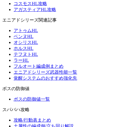
コスモスHL攻略
アガスティアHL攻略
エニアドシリーズ関連記事
アトゥムHL
ベンヌHL
オシリスHL
ホルスHL
テフヌトHL
ラーHL
フルオート編成例まとめ
エニアドシリーズ武器性能一覧
覚醒システムのおすすめ強化先
ボスの防御値
ボスの防御値一覧
スパバハ攻略
攻略/行動表まとめ
土属性の編成例/立ち回り解説