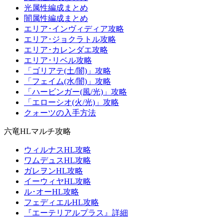
光属性編成まとめ
闇属性編成まとめ
エリア･インヴィディア攻略
エリア･ジョクラトル攻略
エリア･カレンダエ攻略
エリア･リベル攻略
「ゴリアテ(土/闇)」攻略
「フェイム(水/闇)」攻略
「ハービンガー(風/光)」攻略
「エローシオ(火/光)」攻略
クォーツの入手方法
六竜HLマルチ攻略
ウィルナスHL攻略
ワムデュスHL攻略
ガレヲンHL攻略
イーウィヤHL攻略
ル･オーHL攻略
フェディエルHL攻略
『エーテリアルプラス』詳細