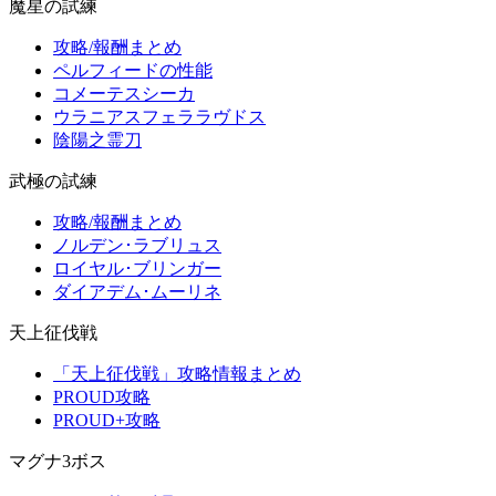
魔星の試練
攻略/報酬まとめ
ペルフィードの性能
コメーテスシーカ
ウラニアスフェララヴドス
陰陽之霊刀
武極の試練
攻略/報酬まとめ
ノルデン･ラブリュス
ロイヤル･ブリンガー
ダイアデム･ムーリネ
天上征伐戦
「天上征伐戦」攻略情報まとめ
PROUD攻略
PROUD+攻略
マグナ3ボス