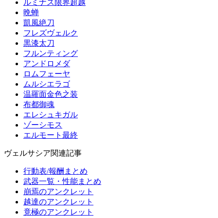
ルミナス限界超越
晩蝉
凱風絶刀
フレズヴェルク
黒漆太刀
フルンティング
アンドロメダ
ロムフェーヤ
ムルシエラゴ
温羅面金色之装
布都御魂
エレシュキガル
ゾーシモス
エルモート最終
ヴェルサシア関連記事
行動表/報酬まとめ
武器一覧・性能まとめ
崩焉のアンクレット
越達のアンクレット
竟極のアンクレット