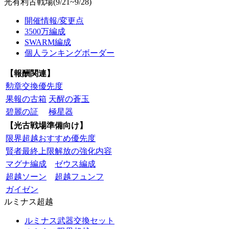
光有利古戦場(9/21~9/28)
開催情報/変更点
3500万編成
SWARM編成
個人ランキングボーダー
【報酬関連】
勲章交換優先度
果報の古箱
天醒の蒼玉
碧麗の証
極星器
【光古戦場準備向け】
限界超越おすすめ優先度
賢者最終上限解放の強化内容
マグナ編成
ゼウス編成
超越ソーン
超越フュンフ
ガイゼン
ルミナス超越
ルミナス武器交換セット