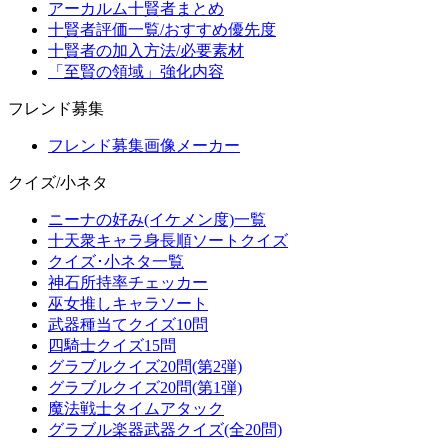
アーカルム十賢者まとめ
十賢者評価一覧/おすすめ優先度
十賢者の加入方法/必要素材
「至賢の領域」強化内容
フレンド募集
フレンド募集画像メーカー
クイズ/小ネタ
ニーナの好み(イケメン度)一覧
十天衆キャラ身長順ソートクイズ
クイズ･小ネタ一覧
神石所持率チェッカー
巫女推しキャラソート
武器種当てクイズ10問
四騎士クイズ15問
グラブルクイズ20問(第2弾)
グラブルクイズ20問(第1弾)
魔法戦士タイムアタック
グラブル楽器武器クイズ(全20問)