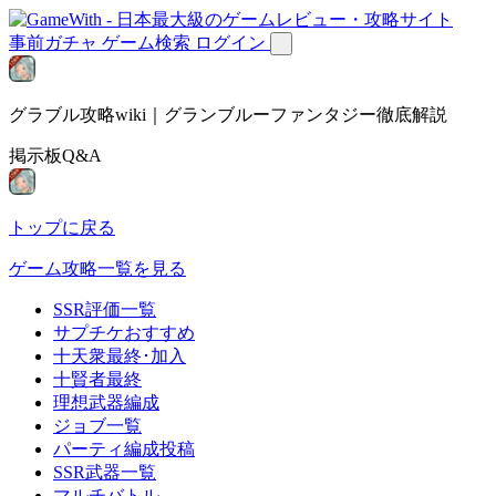
事前ガチャ
ゲーム検索
ログイン
グラブル攻略wiki｜グランブルーファンタジー徹底解説
掲示板Q&A
トップに戻る
ゲーム攻略一覧を見る
SSR評価一覧
サプチケおすすめ
十天衆最終･加入
十賢者最終
理想武器編成
ジョブ一覧
パーティ編成投稿
SSR武器一覧
マルチバトル