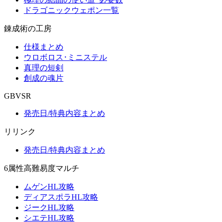
ドラゴニックウェポン一覧
錬成術の工房
仕様まとめ
ウロボロス･ミニステル
真理の短剣
創成の魂片
GBVSR
発売日/特典内容まとめ
リリンク
発売日/特典内容まとめ
6属性高難易度マルチ
ムゲンHL攻略
ディアスポラHL攻略
ジークHL攻略
シエテHL攻略