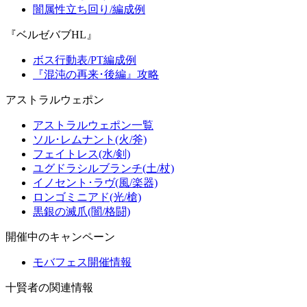
闇属性立ち回り/編成例
『ベルゼバブHL』
ボス行動表/PT編成例
『混沌の再来･後編』攻略
アストラルウェポン
アストラルウェポン一覧
ソル･レムナント(火/斧)
フェイトレス(水/剣)
ユグドラシルブランチ(土/杖)
イノセント･ラヴ(風/楽器)
ロンゴミニアド(光/槍)
黒銀の滅爪(闇/格闘)
開催中のキャンペーン
モバフェス開催情報
十賢者の関連情報