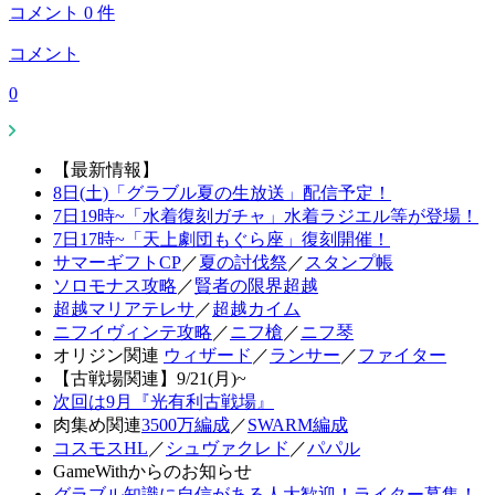
コメント
0
件
コメント
0
【最新情報】
8日(土)「グラブル夏の生放送」配信予定！
7日19時~「水着復刻ガチャ」水着ラジエル等が登場！
7日17時~「天上劇団もぐら座」復刻開催！
サマーギフトCP
／
夏の討伐祭
／
スタンプ帳
ソロモナス攻略
／
賢者の限界超越
超越マリアテレサ
／
超越カイム
ニフイヴィンテ攻略
／
ニフ槍
／
ニフ琴
オリジン関連
ウィザード
／
ランサー
／
ファイター
【古戦場関連】9/21(月)~
次回は9月『光有利古戦場』
肉集め関連
3500万編成
／
SWARM編成
コスモスHL
／
シュヴァクレド
／
パパル
GameWithからのお知らせ
グラブル知識に自信がある人大歓迎！ライター募集！