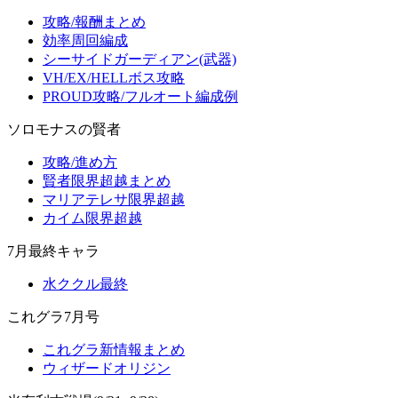
攻略/報酬まとめ
効率周回編成
シーサイドガーディアン(武器)
VH/EX/HELLボス攻略
PROUD攻略/フルオート編成例
ソロモナスの賢者
攻略/進め方
賢者限界超越まとめ
マリアテレサ限界超越
カイム限界超越
7月最終キャラ
水ククル最終
これグラ7月号
これグラ新情報まとめ
ウィザードオリジン