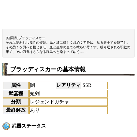
[紅闇月]ブラッディスカー
それは呪われし魔性の短剣。黒と紅に妖しく煌めく刀身は、見る者全てを魅了し、
その悉くを刃へと投じさせ、血と生命の全てを喰らい尽くす。繰り返される殺戮の
果て、その刀身はさらなる漆黒へと染まってゆく……
ブラッディスカーの基本情報
属性
闇
レアリティ
SSR
武器種
短剣
分類
レジェンドガチャ
最終解放
あり
武器ステータス