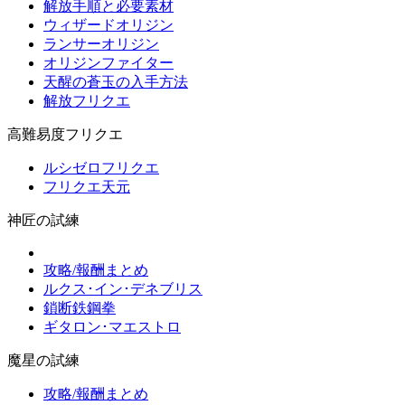
解放手順と必要素材
ウィザードオリジン
ランサーオリジン
オリジンファイター
天醒の蒼玉の入手方法
解放フリクエ
高難易度フリクエ
ルシゼロフリクエ
フリクエ天元
神匠の試練
攻略/報酬まとめ
ルクス･イン･デネブリス
鎖断鉄鋼拳
ギタロン･マエストロ
魔星の試練
攻略/報酬まとめ