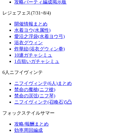
攻略パーティ編成掲示板
レジェフェス(7/31~8/4)
開催情報まとめ
水着ヨウ(水属性)
愛沿之浮袋(水着ヨウ弓)
浴衣グウィン
炸華紋(浴衣グウィン拳)
10連ガチャシミュ
1点狙いガチャシミュ
6人ニフイヴィンテ
ニフイヴィンテ(6人)まとめ
禁命の魔槍(ニフ槍)
禁命の溟弦(ニフ琴)
ニフイヴィンテ(召喚石)5凸
フォックステイルサマー
攻略/報酬まとめ
効率周回編成