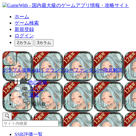
ホーム
ゲーム検索
新規登録
ログイン
2カラム
3カラム
グラブル攻略wiki｜グランブルーファンタジー徹底解説
他の攻略
コミュ
速報
掲示板
SSR評価一覧