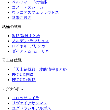
ペルフィードの性能
コメーテスシーカ
ウラニアスフェララヴドス
陰陽之霊刀
武極の試練
攻略/報酬まとめ
ノルデン･ラブリュス
ロイヤル･ブリンガー
ダイアデム･ムーリネ
天上征伐戦
「天上征伐戦」攻略情報まとめ
PROUD攻略
PROUD+攻略
マグナ3ボス
コロッサスイラ
リヴァイアサンマレ
ユグドラシルアルボス