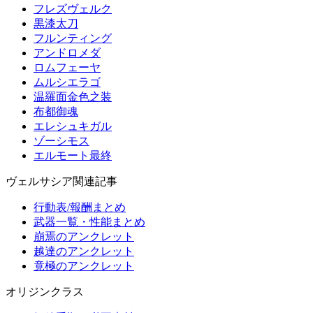
フレズヴェルク
黒漆太刀
フルンティング
アンドロメダ
ロムフェーヤ
ムルシエラゴ
温羅面金色之装
布都御魂
エレシュキガル
ゾーシモス
エルモート最終
ヴェルサシア関連記事
行動表/報酬まとめ
武器一覧・性能まとめ
崩焉のアンクレット
越達のアンクレット
竟極のアンクレット
オリジンクラス