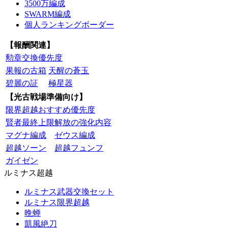
3500万編成
SWARM編成
個人ランキングボーダー
【報酬関連】
勲章交換優先度
果報の古箱
天醒の蒼玉
碧麗の証
極星器
【光古戦場準備向け】
限界超越おすすめ優先度
賢者最終上限解放の強化内容
マグナ編成
ゼウス編成
超越ソーン
超越フュンフ
ガイゼン
ルミナス超越
ルミナス武器交換セット
ルミナス限界超越
晩蝉
凱風絶刀