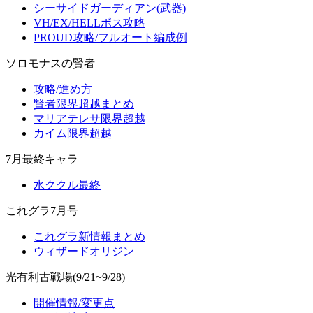
シーサイドガーディアン(武器)
VH/EX/HELLボス攻略
PROUD攻略/フルオート編成例
ソロモナスの賢者
攻略/進め方
賢者限界超越まとめ
マリアテレサ限界超越
カイム限界超越
7月最終キャラ
水ククル最終
これグラ7月号
これグラ新情報まとめ
ウィザードオリジン
光有利古戦場(9/21~9/28)
開催情報/変更点