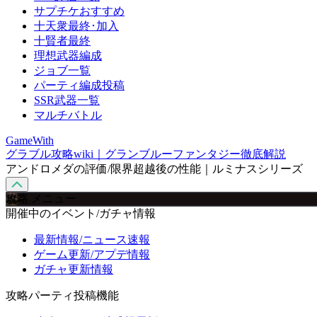
サプチケおすすめ
十天衆最終･加入
十賢者最終
理想武器編成
ジョブ一覧
パーティ編成投稿
SSR武器一覧
マルチバトル
GameWith
グラブル攻略wiki｜グランブルーファンタジー徹底解説
アンドロメダの評価/限界超越後の性能｜ルミナスシリーズ
攻略 メニュー
開催中のイベント/ガチャ情報
最新情報/ニュース速報
ゲーム更新/アプデ情報
ガチャ更新情報
攻略パーティ投稿機能