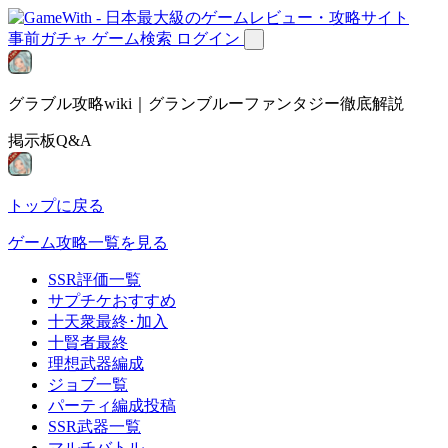
事前ガチャ
ゲーム検索
ログイン
グラブル攻略wiki｜グランブルーファンタジー徹底解説
掲示板Q&A
トップに戻る
ゲーム攻略一覧を見る
SSR評価一覧
サプチケおすすめ
十天衆最終･加入
十賢者最終
理想武器編成
ジョブ一覧
パーティ編成投稿
SSR武器一覧
マルチバトル