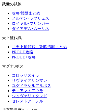
武極の試練
攻略/報酬まとめ
ノルデン･ラブリュス
ロイヤル･ブリンガー
ダイアデム･ムーリネ
天上征伐戦
「天上征伐戦」攻略情報まとめ
PROUD攻略
PROUD+攻略
マグナ3ボス
コロッサスイラ
リヴァイアサンマレ
ユグドラシルアルボス
ティアマトアウラ
シュヴァリエクレド
セレストアーテル