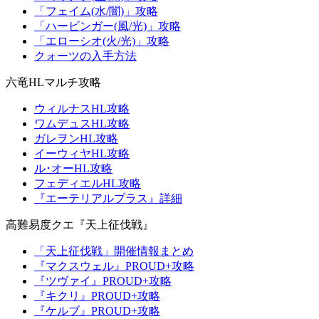
「フェイム(水/闇)」攻略
「ハービンガー(風/光)」攻略
「エローシオ(火/光)」攻略
クォーツの入手方法
六竜HLマルチ攻略
ウィルナスHL攻略
ワムデュスHL攻略
ガレヲンHL攻略
イーウィヤHL攻略
ル･オーHL攻略
フェディエルHL攻略
『エーテリアルプラス』詳細
高難易度クエ『天上征伐戦』
「天上征伐戦」開催情報まとめ
『マクスウェル』PROUD+攻略
『ツヴァイ』PROUD+攻略
『キクリ』PROUD+攻略
『ケルブ』PROUD+攻略