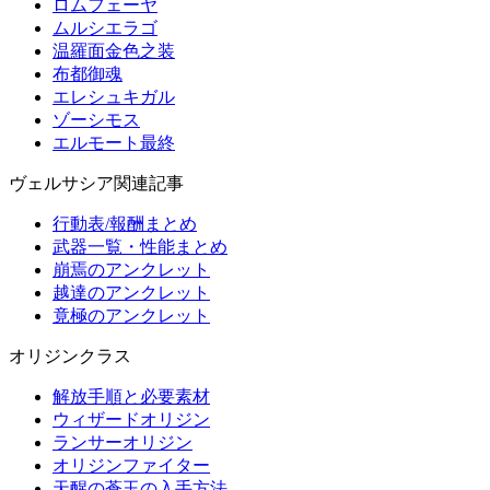
ロムフェーヤ
ムルシエラゴ
温羅面金色之装
布都御魂
エレシュキガル
ゾーシモス
エルモート最終
ヴェルサシア関連記事
行動表/報酬まとめ
武器一覧・性能まとめ
崩焉のアンクレット
越達のアンクレット
竟極のアンクレット
オリジンクラス
解放手順と必要素材
ウィザードオリジン
ランサーオリジン
オリジンファイター
天醒の蒼玉の入手方法