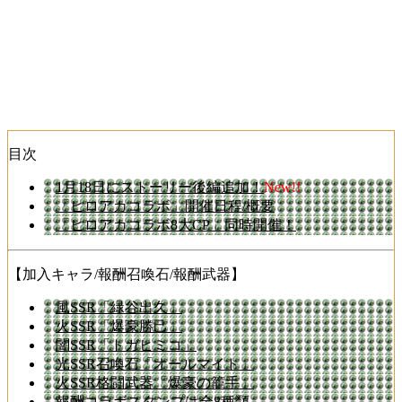
目次
1月18日にストーリー後編追加！
New!!
「ヒロアカコラボ」開催日程/概要
「ヒロアカコラボ8大CP」同時開催！
【加入キャラ/報酬召喚石/報酬武器】
風SSR「緑谷出久」
火SSR「爆豪勝己」
闇SSR「トガヒミコ」
光SSR召喚石「オールマイト」
火SSR格闘武器「爆豪の籠手」
報酬コラボスタンプは全8種類