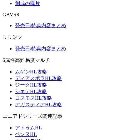
創成の魂片
GBVSR
発売日/特典内容まとめ
リリンク
発売日/特典内容まとめ
6属性高難易度マルチ
ムゲンHL攻略
ディアスポラHL攻略
ジークHL攻略
シエテHL攻略
コスモスHL攻略
アガスティアHL攻略
エニアドシリーズ関連記事
アトゥムHL
ベンヌHL