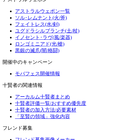
アストラルウェポン一覧
ソル･レムナント(火/斧)
フェイトレス(水/剣)
ユグドラシルブランチ(土/杖)
イノセント･ラヴ(風/楽器)
ロンゴミニアド(光/槍)
黒銀の滅爪(闇/格闘)
開催中のキャンペーン
モバフェス開催情報
十賢者の関連情報
アーカルム十賢者まとめ
十賢者評価一覧/おすすめ優先度
十賢者の加入方法/必要素材
「至賢の領域」強化内容
フレンド募集
フレンド募集画像メーカー