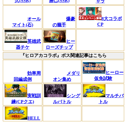
久(SSR)
勝己(SSR)
ャラ
8大コラボ
オール
爆豪
CP
マイト(石)
の籠手
英雄武
ヒー
器チケ
ローズチップ
『ヒロアカコラボ』ボス関連記事はこちら
ヒーロー
効率周
メダリ
仮免試験
回編成例
オン集め
実戦訓
シング
マルチバ
練(CPクエ)
ルバトル
トル
HELL