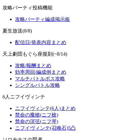
攻略パーティ投稿機能
攻略パーティ編成掲示板
夏生放送(8/8)
配信日/発表内容まとめ
天上劇団もぐら座復刻(~8/14)
攻略/報酬まとめ
効率周回/編成例まとめ
マルチバトルボス攻略
シングルバトル攻略
6人ニフイヴィンテ
ニフイヴィンテ(6人)まとめ
禁命の魔槍(ニフ槍)
禁命の溟弦(ニフ琴)
ニフイヴィンテ(召喚石)5凸
ソロモナスの賢者