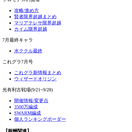
攻略/進め方
賢者限界超越まとめ
マリアテレサ限界超越
カイム限界超越
7月最終キャラ
水ククル最終
これグラ7月号
これグラ新情報まとめ
ウィザードオリジン
光有利古戦場(9/21~9/28)
開催情報/変更点
3500万編成
SWARM編成
個人ランキングボーダー
【報酬関連】