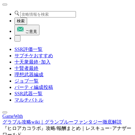
検索
ご意見
SSR評価一覧
サプチケおすすめ
十天衆最終･加入
十賢者最終
理想武器編成
ジョブ一覧
パーティ編成投稿
SSR武器一覧
マルチバトル
GameWith
グラブル攻略wiki｜グランブルーファンタジー徹底解説
『ヒロアカコラボ』攻略/報酬まとめ｜レスキュー･アナザー
ワールド