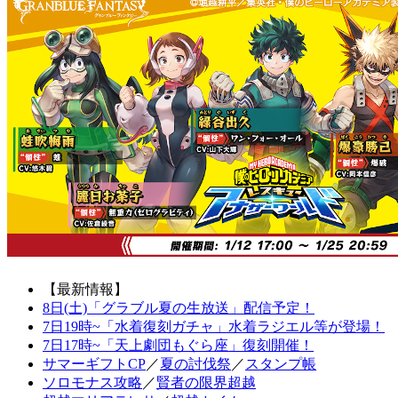
【最新情報】
8日(土)「グラブル夏の生放送」配信予定！
7日19時~「水着復刻ガチャ」水着ラジエル等が登場！
7日17時~「天上劇団もぐら座」復刻開催！
サマーギフトCP
／
夏の討伐祭
／
スタンプ帳
ソロモナス攻略
／
賢者の限界超越