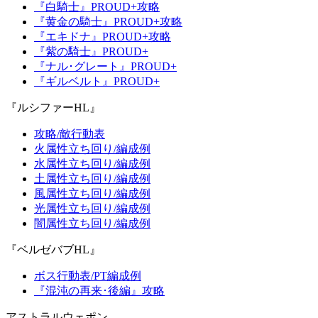
『白騎士』PROUD+攻略
『黄金の騎士』PROUD+攻略
『エキドナ』PROUD+攻略
『紫の騎士』PROUD+
『ナル･グレート』PROUD+
『ギルベルト』PROUD+
『ルシファーHL』
攻略/敵行動表
火属性立ち回り/編成例
水属性立ち回り/編成例
土属性立ち回り/編成例
風属性立ち回り/編成例
光属性立ち回り/編成例
闇属性立ち回り/編成例
『ベルゼバブHL』
ボス行動表/PT編成例
『混沌の再来･後編』攻略
アストラルウェポン