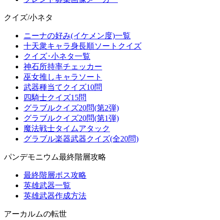
クイズ/小ネタ
ニーナの好み(イケメン度)一覧
十天衆キャラ身長順ソートクイズ
クイズ･小ネタ一覧
神石所持率チェッカー
巫女推しキャラソート
武器種当てクイズ10問
四騎士クイズ15問
グラブルクイズ20問(第2弾)
グラブルクイズ20問(第1弾)
魔法戦士タイムアタック
グラブル楽器武器クイズ(全20問)
パンデモニウム最終階層攻略
最終階層ボス攻略
英雄武器一覧
英雄武器作成方法
アーカルムの転世