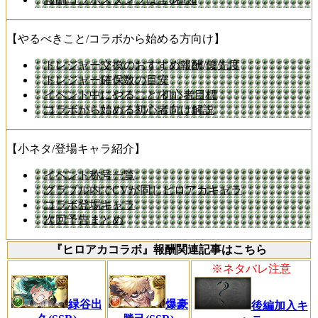
【やるべきこと/コラボから始める方向け】
トレジャー交換のおすすめ報酬/優先度
トレジャー確保数の目安
イベント中にやること/初心者目標
コラボから始める初心者向け解説
【小ネタ/登場キャラ紹介】
イベント称号一覧
グラブル内でCVが同じヒロアカキャラ
コラボ登場キャラ
次回予告まとめ
『ヒロアカコラボ』報酬関連記事はこちら
※ネタバレ注意
緑谷出
爆豪
後編加入キ