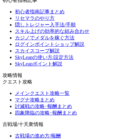
初心者指南記事
初心者指南記事まとめ
リセマラのやり方
隠しトレジャー入手法/手順
スキル上げの効率的な組み合わせ
カジノでメダルを稼ぐ方法
ログインポイントショップ解説
スカイスコープ解説
SkyLeapの使い方/設定方法
SkyLeapポイント解説
攻略情報
クエスト攻略
メインクエスト攻略一覧
マグナ攻略まとめ
討滅戦の攻略･報酬まとめ
四象降臨の攻略･報酬まとめ
古戦場/十天衆情報
古戦場の進め方/報酬