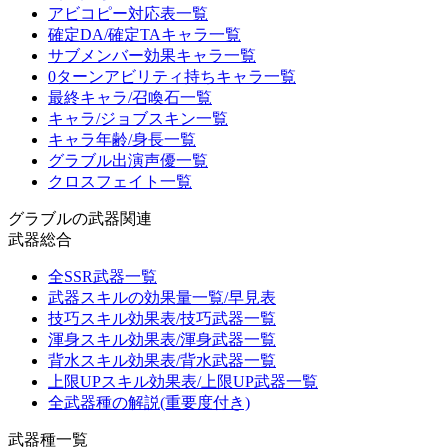
アビコピー対応表一覧
確定DA/確定TAキャラ一覧
サブメンバー効果キャラ一覧
0ターンアビリティ持ちキャラ一覧
最終キャラ/召喚石一覧
キャラ/ジョブスキン一覧
キャラ年齢/身長一覧
グラブル出演声優一覧
クロスフェイト一覧
グラブルの武器関連
武器総合
全SSR武器一覧
武器スキルの効果量一覧/早見表
技巧スキル効果表/技巧武器一覧
渾身スキル効果表/渾身武器一覧
背水スキル効果表/背水武器一覧
上限UPスキル効果表/上限UP武器一覧
全武器種の解説(重要度付き)
武器種一覧