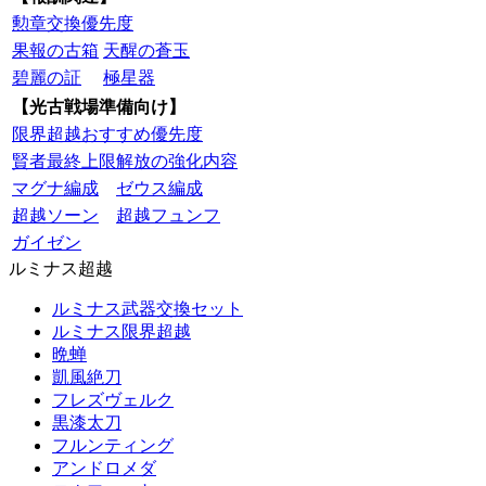
勲章交換優先度
果報の古箱
天醒の蒼玉
碧麗の証
極星器
【光古戦場準備向け】
限界超越おすすめ優先度
賢者最終上限解放の強化内容
マグナ編成
ゼウス編成
超越ソーン
超越フュンフ
ガイゼン
ルミナス超越
ルミナス武器交換セット
ルミナス限界超越
晩蝉
凱風絶刀
フレズヴェルク
黒漆太刀
フルンティング
アンドロメダ