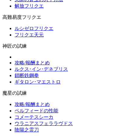
解放フリクエ
高難易度フリクエ
ルシゼロフリクエ
フリクエ天元
神匠の試練
攻略/報酬まとめ
ルクス･イン･デネブリス
鎖断鉄鋼拳
ギタロン･マエストロ
魔星の試練
攻略/報酬まとめ
ペルフィードの性能
コメーテスシーカ
ウラニアスフェララヴドス
陰陽之霊刀