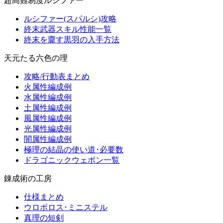
超高難易度ルシファー
ルシファー(スパルシ)攻略
終末武器スキル性能一覧
終末を齎す黒羽の入手方法
天元たる六色の理
攻略/行動表まとめ
火属性編成例
水属性編成例
土属性編成例
風属性編成例
光属性編成例
闇属性編成例
極理の結晶の使い道･必要数
ドラゴニックウェポン一覧
錬成術の工房
仕様まとめ
ウロボロス･ミニステル
真理の短剣