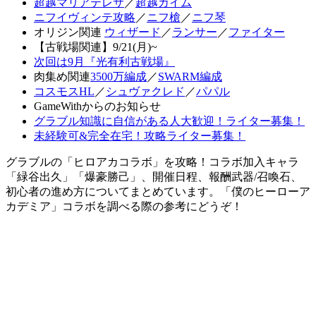
超越マリアテレサ
／
超越カイム
ニフイヴィンテ攻略
／
ニフ槍
／
ニフ琴
オリジン関連
ウィザード
／
ランサー
／
ファイター
【古戦場関連】9/21(月)~
次回は9月『光有利古戦場』
肉集め関連
3500万編成
／
SWARM編成
コスモスHL
／
シュヴァクレド
／
パパル
GameWithからのお知らせ
グラブル知識に自信がある人大歓迎！ライター募集！
未経験可&完全在宅！攻略ライター募集！
グラブルの「ヒロアカコラボ」を攻略！コラボ加入キャラ
「緑谷出久」「爆豪勝己」、開催日程、報酬武器/召喚石、
初心者の進め方についてまとめています。「僕のヒーローア
カデミア」コラボを調べる際の参考にどうぞ！