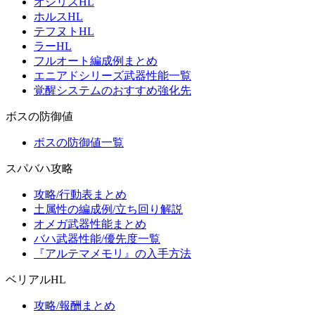
オシリスHL
ホルスHL
テフヌトHL
ラーHL
フルオート編成例まとめ
エニアドシリーズ武器性能一覧
覚醒システムのおすすめ強化先
ボスの防御値
ボスの防御値一覧
スパバハ攻略
攻略/行動表まとめ
土属性の編成例/立ち回り解説
オメガ武器性能まとめ
バハ武器性能/優先度一覧
『アルテマメモリ』の入手方法
ベリアルHL
攻略/報酬まとめ