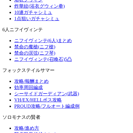
炸華紋(浴衣グウィン拳)
10連ガチャシミュ
1点狙いガチャシミュ
6人ニフイヴィンテ
ニフイヴィンテ(6人)まとめ
禁命の魔槍(ニフ槍)
禁命の溟弦(ニフ琴)
ニフイヴィンテ(召喚石)5凸
フォックステイルサマー
攻略/報酬まとめ
効率周回編成
シーサイドガーディアン(武器)
VH/EX/HELLボス攻略
PROUD攻略/フルオート編成例
ソロモナスの賢者
攻略/進め方