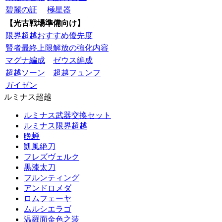
碧麗の証
極星器
【光古戦場準備向け】
限界超越おすすめ優先度
賢者最終上限解放の強化内容
マグナ編成
ゼウス編成
超越ソーン
超越フュンフ
ガイゼン
ルミナス超越
ルミナス武器交換セット
ルミナス限界超越
晩蝉
凱風絶刀
フレズヴェルク
黒漆太刀
フルンティング
アンドロメダ
ロムフェーヤ
ムルシエラゴ
温羅面金色之装