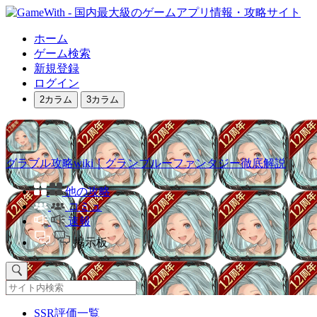
ホーム
ゲーム検索
新規登録
ログイン
2カラム
3カラム
グラブル攻略wiki｜グランブルーファンタジー徹底解説
他の攻略
コミュ
速報
掲示板
SSR評価一覧