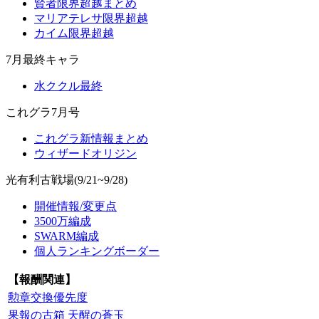
賢者限界超越まとめ
マリアテレサ限界超越
カイム限界超越
7月最終キャラ
水ククル最終
これグラ7月号
これグラ新情報まとめ
ウィザードオリジン
光有利古戦場(9/21~9/28)
開催情報/変更点
3500万編成
SWARM編成
個人ランキングボーダー
【報酬関連】
勲章交換優先度
果報の古箱
天醒の蒼玉