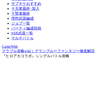
サプチケおすすめ
十天衆最終･加入
十賢者最終
理想武器編成
ジョブ一覧
パーティ編成投稿
SSR武器一覧
マルチバトル
GameWith
グラブル攻略wiki｜グランブルーファンタジー徹底解説
『ヒロアカコラボ』シングルバトル攻略