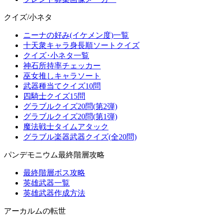
クイズ/小ネタ
ニーナの好み(イケメン度)一覧
十天衆キャラ身長順ソートクイズ
クイズ･小ネタ一覧
神石所持率チェッカー
巫女推しキャラソート
武器種当てクイズ10問
四騎士クイズ15問
グラブルクイズ20問(第2弾)
グラブルクイズ20問(第1弾)
魔法戦士タイムアタック
グラブル楽器武器クイズ(全20問)
パンデモニウム最終階層攻略
最終階層ボス攻略
英雄武器一覧
英雄武器作成方法
アーカルムの転世