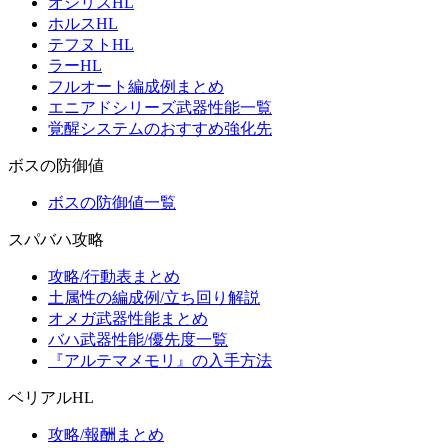
オシリスHL
ホルスHL
テフヌトHL
ラーHL
フルオート編成例まとめ
エニアドシリーズ武器性能一覧
覚醒システムのおすすめ強化先
ボスの防御値
ボスの防御値一覧
スパバハ攻略
攻略/行動表まとめ
土属性の編成例/立ち回り解説
オメガ武器性能まとめ
バハ武器性能/優先度一覧
『アルテマメモリ』の入手方法
ベリアルHL
攻略/報酬まとめ