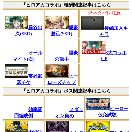
『ヒロアカコラボ』報酬関連記事はこちら
※ネタバレ注意
緑谷出
爆豪
後編加入キ
久(SSR)
勝己(SSR)
ャラ
8大コラボ
オール
爆豪
CP
マイト(石)
の籠手
英雄武
ヒー
器チケ
ローズチップ
『ヒロアカコラボ』ボス関連記事はこちら
ヒーロー
効率周
メダリ
仮免試験
回編成例
オン集め