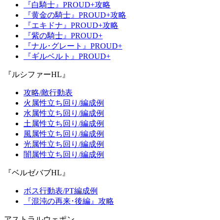
『白騎士』PROUD+攻略
『黄金の騎士』PROUD+攻略
『エキドナ』PROUD+攻略
『紫の騎士』PROUD+
『ナル･グレート』PROUD+
『ギルベルト』PROUD+
『ルシファーHL』
攻略/敵行動表
火属性立ち回り/編成例
水属性立ち回り/編成例
土属性立ち回り/編成例
風属性立ち回り/編成例
光属性立ち回り/編成例
闇属性立ち回り/編成例
『ベルゼバブHL』
ボス行動表/PT編成例
『混沌の再来･後編』攻略
アストラルウェポン