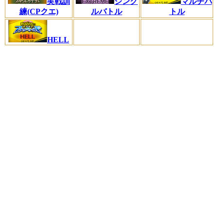
実戦訓
シング
マルチバ
練(CPクエ)
ルバトル
トル
HELL