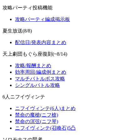
攻略パーティ投稿機能
攻略パーティ編成掲示板
夏生放送(8/8)
配信日/発表内容まとめ
天上劇団もぐら座復刻(~8/14)
攻略/報酬まとめ
効率周回/編成例まとめ
マルチバトルボス攻略
シングルバトル攻略
6人ニフイヴィンテ
ニフイヴィンテ(6人)まとめ
禁命の魔槍(ニフ槍)
禁命の溟弦(ニフ琴)
ニフイヴィンテ(召喚石)5凸
ソロモナスの賢者