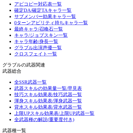
アビコピー対応表一覧
確定DA/確定TAキャラ一覧
サブメンバー効果キャラ一覧
0ターンアビリティ持ちキャラ一覧
最終キャラ/召喚石一覧
キャラ/ジョブスキン一覧
キャラ年齢/身長一覧
グラブル出演声優一覧
クロスフェイト一覧
グラブルの武器関連
武器総合
全SSR武器一覧
武器スキルの効果量一覧/早見表
技巧スキル効果表/技巧武器一覧
渾身スキル効果表/渾身武器一覧
背水スキル効果表/背水武器一覧
上限UPスキル効果表/上限UP武器一覧
全武器種の解説(重要度付き)
武器種一覧