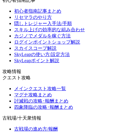
初心者指南記事
初心者指南記事まとめ
リセマラのやり方
隠しトレジャー入手法/手順
スキル上げの効率的な組み合わせ
カジノでメダルを稼ぐ方法
ログインポイントショップ解説
スカイスコープ解説
SkyLeapの使い方/設定方法
SkyLeapポイント解説
攻略情報
クエスト攻略
メインクエスト攻略一覧
マグナ攻略まとめ
討滅戦の攻略･報酬まとめ
四象降臨の攻略･報酬まとめ
古戦場/十天衆情報
古戦場の進め方/報酬