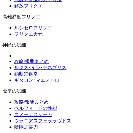
解放フリクエ
高難易度フリクエ
ルシゼロフリクエ
フリクエ天元
神匠の試練
攻略/報酬まとめ
ルクス･イン･デネブリス
鎖断鉄鋼拳
ギタロン･マエストロ
魔星の試練
攻略/報酬まとめ
ペルフィードの性能
コメーテスシーカ
ウラニアスフェララヴドス
陰陽之霊刀