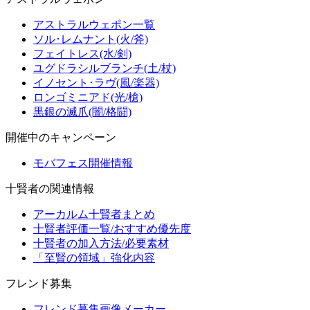
アストラルウェポン一覧
ソル･レムナント(火/斧)
フェイトレス(水/剣)
ユグドラシルブランチ(土/杖)
イノセント･ラヴ(風/楽器)
ロンゴミニアド(光/槍)
黒銀の滅爪(闇/格闘)
開催中のキャンペーン
モバフェス開催情報
十賢者の関連情報
アーカルム十賢者まとめ
十賢者評価一覧/おすすめ優先度
十賢者の加入方法/必要素材
「至賢の領域」強化内容
フレンド募集
フレンド募集画像メーカー