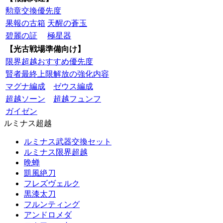
勲章交換優先度
果報の古箱
天醒の蒼玉
碧麗の証
極星器
【光古戦場準備向け】
限界超越おすすめ優先度
賢者最終上限解放の強化内容
マグナ編成
ゼウス編成
超越ソーン
超越フュンフ
ガイゼン
ルミナス超越
ルミナス武器交換セット
ルミナス限界超越
晩蝉
凱風絶刀
フレズヴェルク
黒漆太刀
フルンティング
アンドロメダ