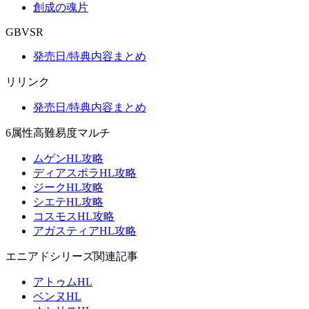
創成の魂片
GBVSR
発売日/特典内容まとめ
リリンク
発売日/特典内容まとめ
6属性高難易度マルチ
ムゲンHL攻略
ディアスポラHL攻略
ジークHL攻略
シエテHL攻略
コスモスHL攻略
アガスティアHL攻略
エニアドシリーズ関連記事
アトゥムHL
ベンヌHL