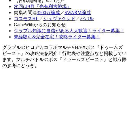
【古戦場関連】9/21(月)~
次回は9月『光有利古戦場』
肉集め関連
3500万編成
／
SWARM編成
コスモスHL
／
シュヴァクレド
／
パパル
GameWithからのお知らせ
グラブル知識に自信がある人大歓迎！ライター募集！
未経験可&完全在宅！攻略ライター募集！
グラブルのヒロアカコラボマルチVH/EXボス『ドゥームズ
ビースト』の攻略法を紹介！行動表や注意点など掲載してい
ます。マルチバトルのボス『ドゥームズビースト』と戦う際
の参考にどうぞ。