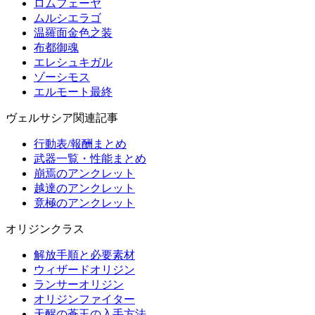
ロムフェーヤ
ムルシエラゴ
温羅面金色之装
布都御魂
エレシュキガル
ゾーシモス
エルモート最終
ヴェルサシア関連記事
行動表/報酬まとめ
武器一覧・性能まとめ
崩焉のアンクレット
越達のアンクレット
竟極のアンクレット
オリジンクラス
解放手順と必要素材
ウィザードオリジン
ランサーオリジン
オリジンファイター
天醒の蒼玉の入手方法