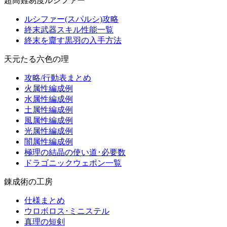
超高難易度ルシファー
ルシファー(スパルシ)攻略
終末武器スキル性能一覧
終末を齎す黒羽の入手方法
天元たる六色の理
攻略/行動表まとめ
火属性編成例
水属性編成例
土属性編成例
風属性編成例
光属性編成例
闇属性編成例
極理の結晶の使い道･必要数
ドラゴニックウェポン一覧
錬成術の工房
仕様まとめ
ウロボロス･ミニステル
真理の短剣