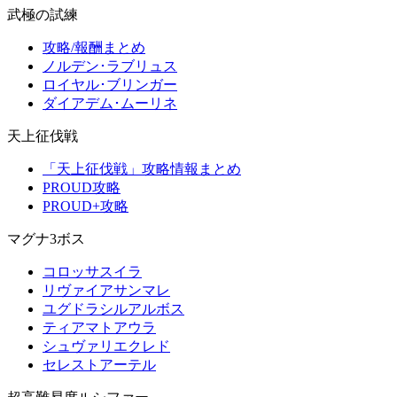
武極の試練
攻略/報酬まとめ
ノルデン･ラブリュス
ロイヤル･ブリンガー
ダイアデム･ムーリネ
天上征伐戦
「天上征伐戦」攻略情報まとめ
PROUD攻略
PROUD+攻略
マグナ3ボス
コロッサスイラ
リヴァイアサンマレ
ユグドラシルアルボス
ティアマトアウラ
シュヴァリエクレド
セレストアーテル