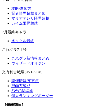
攻略/進め方
賢者限界超越まとめ
マリアテレサ限界超越
カイム限界超越
7月最終キャラ
水ククル最終
これグラ7月号
これグラ新情報まとめ
ウィザードオリジン
光有利古戦場(9/21~9/28)
開催情報/変更点
3500万編成
SWARM編成
個人ランキングボーダー
【報酬関連】