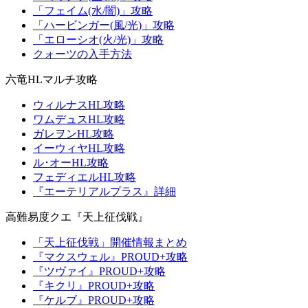
「フェイム(水/闇)」攻略
「ハービンガー(風/光)」攻略
「エローシオ(火/光)」攻略
クォーツの入手方法
六竜HLマルチ攻略
ウィルナスHL攻略
ワムデュスHL攻略
ガレヲンHL攻略
イーウィヤHL攻略
ル･オーHL攻略
フェディエルHL攻略
『エーテリアルプラス』詳細
高難易度クエ『天上征伐戦』
「天上征伐戦」開催情報まとめ
『マクスウェル』PROUD+攻略
『ツヴァイ』PROUD+攻略
『キクリ』PROUD+攻略
『ケルブ』PROUD+攻略