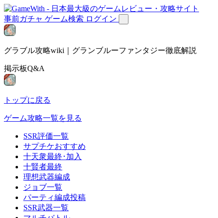
事前ガチャ
ゲーム検索
ログイン
グラブル攻略wiki｜グランブルーファンタジー徹底解説
掲示板Q&A
トップに戻る
ゲーム攻略一覧を見る
SSR評価一覧
サプチケおすすめ
十天衆最終･加入
十賢者最終
理想武器編成
ジョブ一覧
パーティ編成投稿
SSR武器一覧
マルチバトル