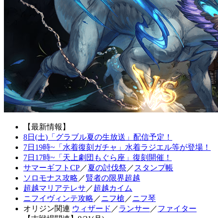
【最新情報】
8日(土)「グラブル夏の生放送」配信予定！
7日19時~「水着復刻ガチャ」水着ラジエル等が登場！
7日17時~「天上劇団もぐら座」復刻開催！
サマーギフトCP
／
夏の討伐祭
／
スタンプ帳
ソロモナス攻略
／
賢者の限界超越
超越マリアテレサ
／
超越カイム
ニフイヴィンテ攻略
／
ニフ槍
／
ニフ琴
オリジン関連
ウィザード
／
ランサー
／
ファイター