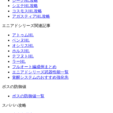
ジークHL攻略
シエテHL攻略
コスモスHL攻略
アガスティアHL攻略
エニアドシリーズ関連記事
アトゥムHL
ベンヌHL
オシリスHL
ホルスHL
テフヌトHL
ラーHL
フルオート編成例まとめ
エニアドシリーズ武器性能一覧
覚醒システムのおすすめ強化先
ボスの防御値
ボスの防御値一覧
スパバハ攻略