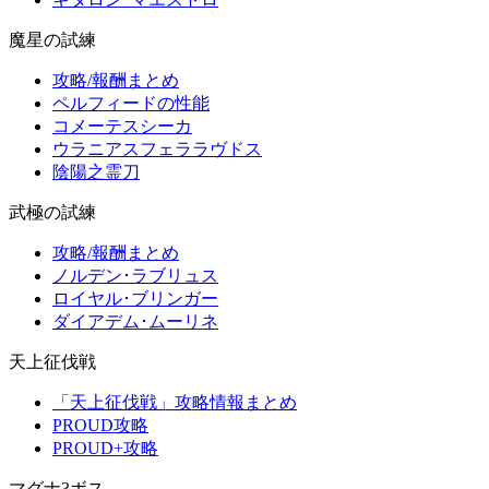
魔星の試練
攻略/報酬まとめ
ペルフィードの性能
コメーテスシーカ
ウラニアスフェララヴドス
陰陽之霊刀
武極の試練
攻略/報酬まとめ
ノルデン･ラブリュス
ロイヤル･ブリンガー
ダイアデム･ムーリネ
天上征伐戦
「天上征伐戦」攻略情報まとめ
PROUD攻略
PROUD+攻略
マグナ3ボス