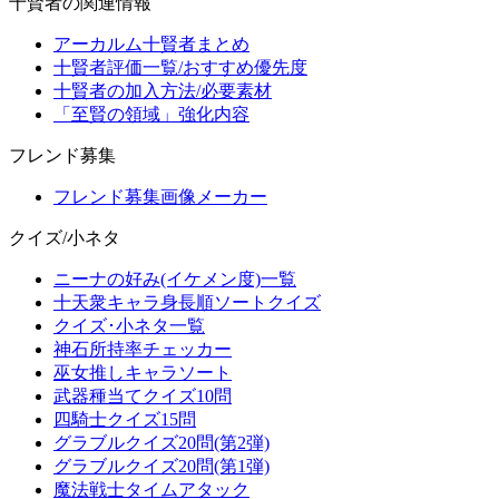
十賢者の関連情報
アーカルム十賢者まとめ
十賢者評価一覧/おすすめ優先度
十賢者の加入方法/必要素材
「至賢の領域」強化内容
フレンド募集
フレンド募集画像メーカー
クイズ/小ネタ
ニーナの好み(イケメン度)一覧
十天衆キャラ身長順ソートクイズ
クイズ･小ネタ一覧
神石所持率チェッカー
巫女推しキャラソート
武器種当てクイズ10問
四騎士クイズ15問
グラブルクイズ20問(第2弾)
グラブルクイズ20問(第1弾)
魔法戦士タイムアタック