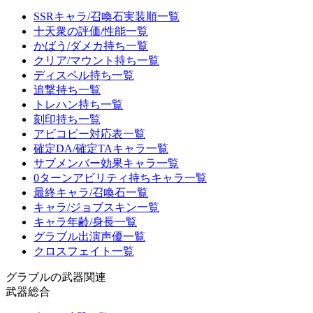
SSRキャラ/召喚石実装順一覧
十天衆の評価/性能一覧
かばう/ダメカ持ち一覧
クリア/マウント持ち一覧
ディスペル持ち一覧
追撃持ち一覧
トレハン持ち一覧
刻印持ち一覧
アビコピー対応表一覧
確定DA/確定TAキャラ一覧
サブメンバー効果キャラ一覧
0ターンアビリティ持ちキャラ一覧
最終キャラ/召喚石一覧
キャラ/ジョブスキン一覧
キャラ年齢/身長一覧
グラブル出演声優一覧
クロスフェイト一覧
グラブルの武器関連
武器総合