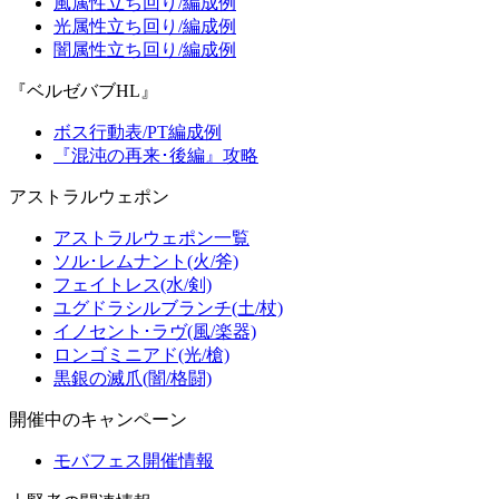
風属性立ち回り/編成例
光属性立ち回り/編成例
闇属性立ち回り/編成例
『ベルゼバブHL』
ボス行動表/PT編成例
『混沌の再来･後編』攻略
アストラルウェポン
アストラルウェポン一覧
ソル･レムナント(火/斧)
フェイトレス(水/剣)
ユグドラシルブランチ(土/杖)
イノセント･ラヴ(風/楽器)
ロンゴミニアド(光/槍)
黒銀の滅爪(闇/格闘)
開催中のキャンペーン
モバフェス開催情報