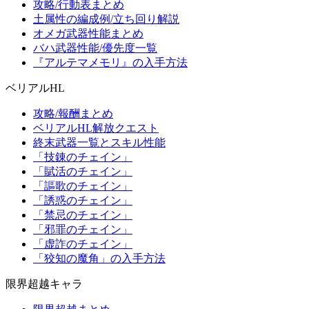
攻略/行動表まとめ
土属性の編成例/立ち回り解説
オメガ武器性能まとめ
バハ武器性能/優先度一覧
『アルテマメモリ』の入手方法
ベリアルHL
攻略/報酬まとめ
ベリアルHL解放クエスト
終末武器一覧とスキル性能
「技錬のチェイン」
「賦活のチェイン」
「謳歌のチェイン」
「誘惑のチェイン」
「禁忌のチェイン」
「邪罪のチェイン」
「虚詐のチェイン」
「狡知の魔角」の入手方法
限界超越キャラ