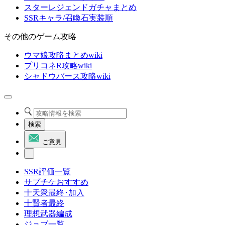
スターレジェンドガチャまとめ
SSRキャラ/召喚石実装順
その他のゲーム攻略
ウマ娘攻略まとめwiki
プリコネR攻略wiki
シャドウバース攻略wiki
検索
ご意見
SSR評価一覧
サプチケおすすめ
十天衆最終･加入
十賢者最終
理想武器編成
ジョブ一覧