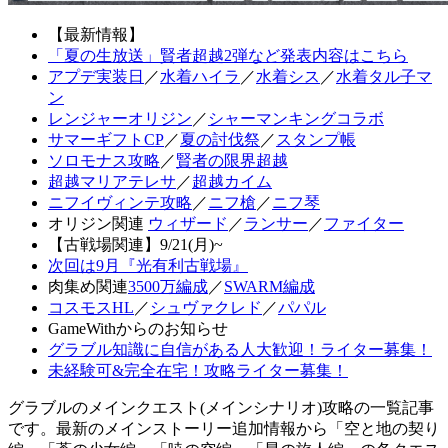
【最新情報】
「夏の生放送」賢者超越2弾など発表内容はこちら
アプデ実装日
／
水着ハイラ
／
水着シス
／
水着タル子マ
ン
レンジャーオリジン
／
シャーマンキングコラボ
サマーギフトCP
／
夏の討伐祭
／
スタンプ帳
ソロモナス攻略
／
賢者の限界超越
超越マリアテレサ
／
超越カイム
ニフイヴィンテ攻略
／
ニフ槍
／
ニフ琴
オリジン関連
ウィザード
／
ランサー
／
ファイター
【古戦場関連】9/21(月)~
次回は9月『光有利古戦場』
肉集め関連
3500万編成
／
SWARM編成
コスモスHL
／
シュヴァクレド
／
パパル
GameWithからのお知らせ
グラブル知識に自信がある人大歓迎！ライター募集！
未経験可&完全在宅！攻略ライター募集！
グラブルのメインクエスト(メインシナリオ)攻略の一覧記事
です。最新のメインストーリー追加情報から「空と地の契り