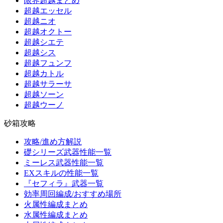
限界超越まとめ
超越エッセル
超越ニオ
超越オクトー
超越シエテ
超越シス
超越フュンフ
超越カトル
超越サラーサ
超越ソーン
超越ウーノ
砂箱攻略
攻略/進め方解説
礎シリーズ武器性能一覧
ミーレス武器性能一覧
EXスキルの性能一覧
『セフィラ』武器一覧
効率周回編成/おすすめ場所
火属性編成まとめ
水属性編成まとめ