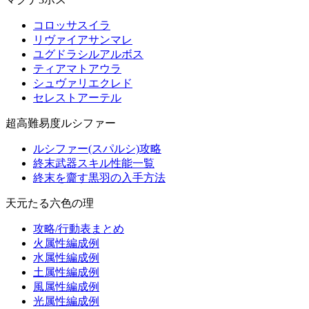
コロッサスイラ
リヴァイアサンマレ
ユグドラシルアルボス
ティアマトアウラ
シュヴァリエクレド
セレストアーテル
超高難易度ルシファー
ルシファー(スパルシ)攻略
終末武器スキル性能一覧
終末を齎す黒羽の入手方法
天元たる六色の理
攻略/行動表まとめ
火属性編成例
水属性編成例
土属性編成例
風属性編成例
光属性編成例