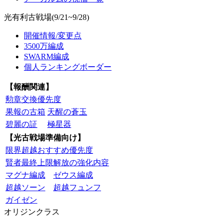
光有利古戦場(9/21~9/28)
開催情報/変更点
3500万編成
SWARM編成
個人ランキングボーダー
【報酬関連】
勲章交換優先度
果報の古箱
天醒の蒼玉
碧麗の証
極星器
【光古戦場準備向け】
限界超越おすすめ優先度
賢者最終上限解放の強化内容
マグナ編成
ゼウス編成
超越ソーン
超越フュンフ
ガイゼン
オリジンクラス