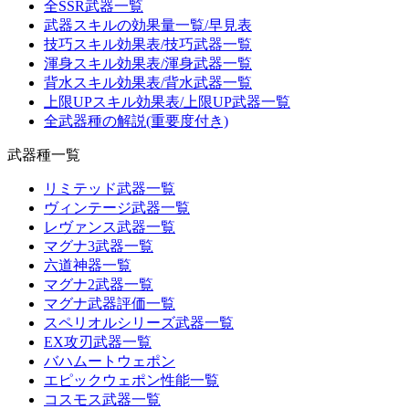
全SSR武器一覧
武器スキルの効果量一覧/早見表
技巧スキル効果表/技巧武器一覧
渾身スキル効果表/渾身武器一覧
背水スキル効果表/背水武器一覧
上限UPスキル効果表/上限UP武器一覧
全武器種の解説(重要度付き)
武器種一覧
リミテッド武器一覧
ヴィンテージ武器一覧
レヴァンス武器一覧
マグナ3武器一覧
六道神器一覧
マグナ2武器一覧
マグナ武器評価一覧
スペリオルシリーズ武器一覧
EX攻刃武器一覧
バハムートウェポン
エピックウェポン性能一覧
コスモス武器一覧