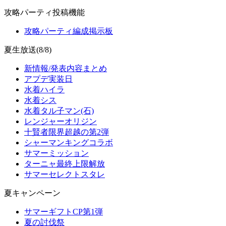
攻略パーティ投稿機能
攻略パーティ編成掲示板
夏生放送(8/8)
新情報/発表内容まとめ
アプデ実装日
水着ハイラ
水着シス
水着タル子マン(石)
レンジャーオリジン
十賢者限界超越の第2弾
シャーマンキングコラボ
サマーミッション
ターニャ最終上限解放
サマーセレクトスタレ
夏キャンペーン
サマーギフトCP第1弾
夏の討伐祭