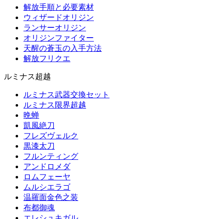
解放手順と必要素材
ウィザードオリジン
ランサーオリジン
オリジンファイター
天醒の蒼玉の入手方法
解放フリクエ
ルミナス超越
ルミナス武器交換セット
ルミナス限界超越
晩蝉
凱風絶刀
フレズヴェルク
黒漆太刀
フルンティング
アンドロメダ
ロムフェーヤ
ムルシエラゴ
温羅面金色之装
布都御魂
エレシュキガル