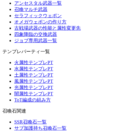
アンセスタル武器一覧
召喚マルチ武器
セラフィックウェポン
オメガウェポンの作り方
古戦場武器の性能と属性変更先
四象降臨の交換武器
ジョブ専用武器一覧
テンプレパーティ一覧
火属性テンプレPT
水属性テンプレPT
土属性テンプレPT
風属性テンプレPT
光属性テンプレPT
闇属性テンプレPT
ToT編成の組み方
召喚石関連
SSR召喚石一覧
サブ加護持ち召喚石一覧