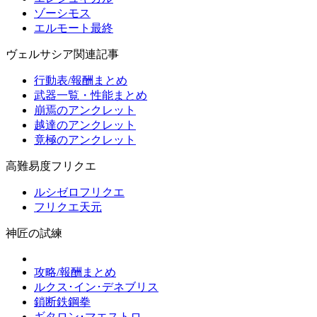
ゾーシモス
エルモート最終
ヴェルサシア関連記事
行動表/報酬まとめ
武器一覧・性能まとめ
崩焉のアンクレット
越達のアンクレット
竟極のアンクレット
高難易度フリクエ
ルシゼロフリクエ
フリクエ天元
神匠の試練
攻略/報酬まとめ
ルクス･イン･デネブリス
鎖断鉄鋼拳
ギタロン･マエストロ