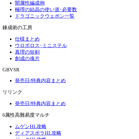
闇属性編成例
極理の結晶の使い道･必要数
ドラゴニックウェポン一覧
錬成術の工房
仕様まとめ
ウロボロス･ミニステル
真理の短剣
創成の魂片
GBVSR
発売日/特典内容まとめ
リリンク
発売日/特典内容まとめ
6属性高難易度マルチ
ムゲンHL攻略
ディアスポラHL攻略