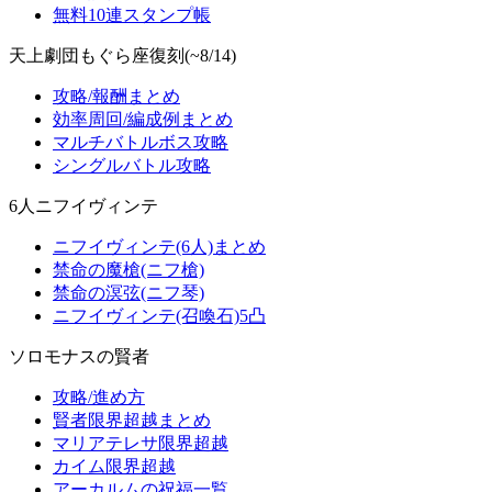
無料10連スタンプ帳
天上劇団もぐら座復刻(~8/14)
攻略/報酬まとめ
効率周回/編成例まとめ
マルチバトルボス攻略
シングルバトル攻略
6人ニフイヴィンテ
ニフイヴィンテ(6人)まとめ
禁命の魔槍(ニフ槍)
禁命の溟弦(ニフ琴)
ニフイヴィンテ(召喚石)5凸
ソロモナスの賢者
攻略/進め方
賢者限界超越まとめ
マリアテレサ限界超越
カイム限界超越
アーカルムの祝福一覧