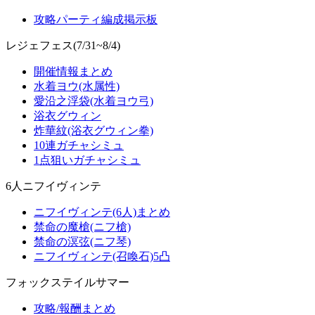
攻略パーティ編成掲示板
レジェフェス(7/31~8/4)
開催情報まとめ
水着ヨウ(水属性)
愛沿之浮袋(水着ヨウ弓)
浴衣グウィン
炸華紋(浴衣グウィン拳)
10連ガチャシミュ
1点狙いガチャシミュ
6人ニフイヴィンテ
ニフイヴィンテ(6人)まとめ
禁命の魔槍(ニフ槍)
禁命の溟弦(ニフ琴)
ニフイヴィンテ(召喚石)5凸
フォックステイルサマー
攻略/報酬まとめ