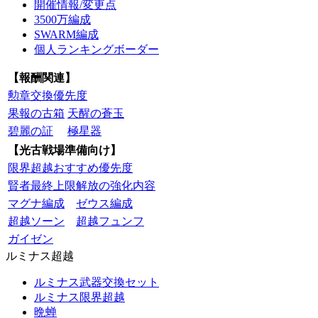
開催情報/変更点
3500万編成
SWARM編成
個人ランキングボーダー
【報酬関連】
勲章交換優先度
果報の古箱
天醒の蒼玉
碧麗の証
極星器
【光古戦場準備向け】
限界超越おすすめ優先度
賢者最終上限解放の強化内容
マグナ編成
ゼウス編成
超越ソーン
超越フュンフ
ガイゼン
ルミナス超越
ルミナス武器交換セット
ルミナス限界超越
晩蝉