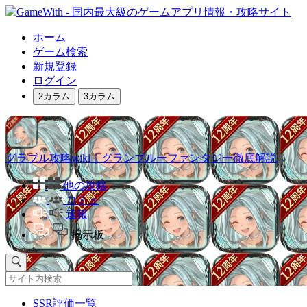
ホーム
ゲーム検索
新規登録
ログイン
2カラム
3カラム
グラブル攻略wiki｜グランブルーファンタジー徹底解説
他の攻略
コミュ
速報
掲示板
SSR評価一覧