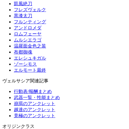
凱風絶刀
フレズヴェルク
黒漆太刀
フルンティング
アンドロメダ
ロムフェーヤ
ムルシエラゴ
温羅面金色之装
布都御魂
エレシュキガル
ゾーシモス
エルモート最終
ヴェルサシア関連記事
行動表/報酬まとめ
武器一覧・性能まとめ
崩焉のアンクレット
越達のアンクレット
竟極のアンクレット
オリジンクラス