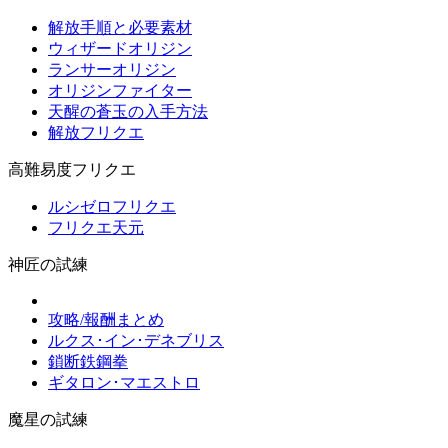
解放手順と必要素材
ウィザードオリジン
ランサーオリジン
オリジンファイター
天醒の蒼玉の入手方法
解放フリクエ
高難易度フリクエ
ルシゼロフリクエ
フリクエ天元
神匠の試練
攻略/報酬まとめ
ルクス･イン･デネブリス
鎖断鉄鋼拳
ギタロン･マエストロ
魔星の試練