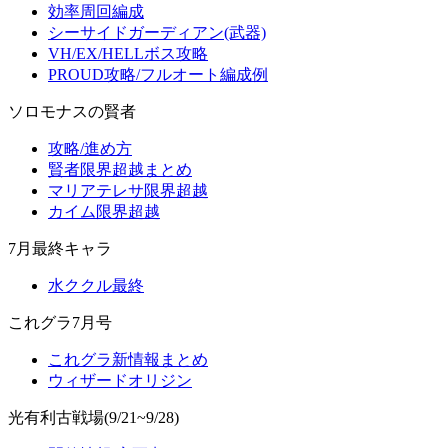
効率周回編成
シーサイドガーディアン(武器)
VH/EX/HELLボス攻略
PROUD攻略/フルオート編成例
ソロモナスの賢者
攻略/進め方
賢者限界超越まとめ
マリアテレサ限界超越
カイム限界超越
7月最終キャラ
水ククル最終
これグラ7月号
これグラ新情報まとめ
ウィザードオリジン
光有利古戦場(9/21~9/28)