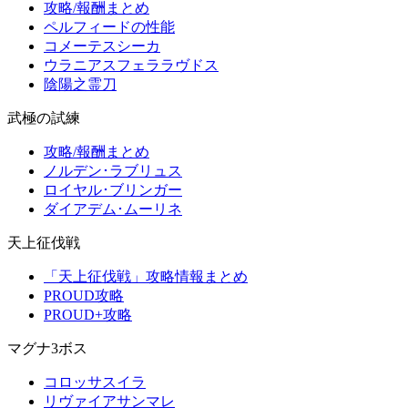
攻略/報酬まとめ
ペルフィードの性能
コメーテスシーカ
ウラニアスフェララヴドス
陰陽之霊刀
武極の試練
攻略/報酬まとめ
ノルデン･ラブリュス
ロイヤル･ブリンガー
ダイアデム･ムーリネ
天上征伐戦
「天上征伐戦」攻略情報まとめ
PROUD攻略
PROUD+攻略
マグナ3ボス
コロッサスイラ
リヴァイアサンマレ