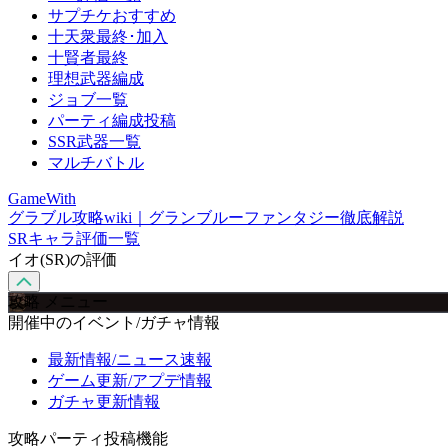
サプチケおすすめ
十天衆最終･加入
十賢者最終
理想武器編成
ジョブ一覧
パーティ編成投稿
SSR武器一覧
マルチバトル
GameWith
グラブル攻略wiki｜グランブルーファンタジー徹底解説
SRキャラ評価一覧
イオ(SR)の評価
攻略 メニュー
開催中のイベント/ガチャ情報
最新情報/ニュース速報
ゲーム更新/アプデ情報
ガチャ更新情報
攻略パーティ投稿機能