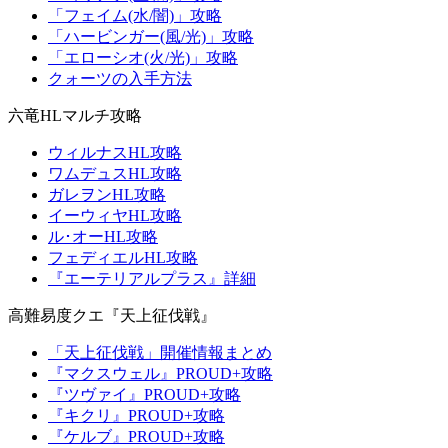
「フェイム(水/闇)」攻略
「ハービンガー(風/光)」攻略
「エローシオ(火/光)」攻略
クォーツの入手方法
六竜HLマルチ攻略
ウィルナスHL攻略
ワムデュスHL攻略
ガレヲンHL攻略
イーウィヤHL攻略
ル･オーHL攻略
フェディエルHL攻略
『エーテリアルプラス』詳細
高難易度クエ『天上征伐戦』
「天上征伐戦」開催情報まとめ
『マクスウェル』PROUD+攻略
『ツヴァイ』PROUD+攻略
『キクリ』PROUD+攻略
『ケルブ』PROUD+攻略