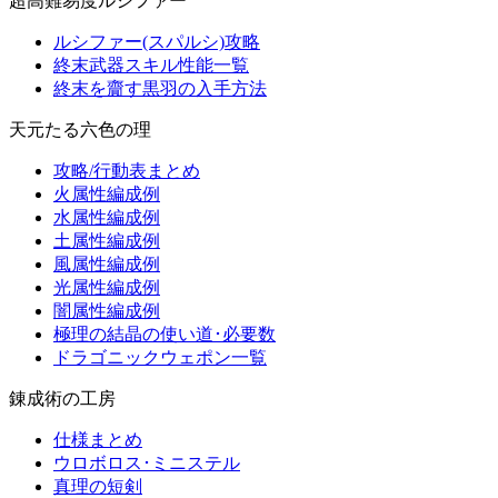
超高難易度ルシファー
ルシファー(スパルシ)攻略
終末武器スキル性能一覧
終末を齎す黒羽の入手方法
天元たる六色の理
攻略/行動表まとめ
火属性編成例
水属性編成例
土属性編成例
風属性編成例
光属性編成例
闇属性編成例
極理の結晶の使い道･必要数
ドラゴニックウェポン一覧
錬成術の工房
仕様まとめ
ウロボロス･ミニステル
真理の短剣