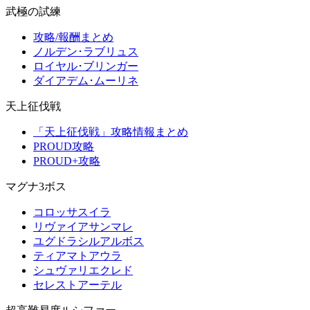
武極の試練
攻略/報酬まとめ
ノルデン･ラブリュス
ロイヤル･ブリンガー
ダイアデム･ムーリネ
天上征伐戦
「天上征伐戦」攻略情報まとめ
PROUD攻略
PROUD+攻略
マグナ3ボス
コロッサスイラ
リヴァイアサンマレ
ユグドラシルアルボス
ティアマトアウラ
シュヴァリエクレド
セレストアーテル