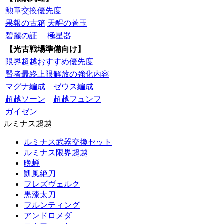
勲章交換優先度
果報の古箱
天醒の蒼玉
碧麗の証
極星器
【光古戦場準備向け】
限界超越おすすめ優先度
賢者最終上限解放の強化内容
マグナ編成
ゼウス編成
超越ソーン
超越フュンフ
ガイゼン
ルミナス超越
ルミナス武器交換セット
ルミナス限界超越
晩蝉
凱風絶刀
フレズヴェルク
黒漆太刀
フルンティング
アンドロメダ