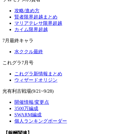
攻略/進め方
賢者限界超越まとめ
マリアテレサ限界超越
カイム限界超越
7月最終キャラ
水ククル最終
これグラ7月号
これグラ新情報まとめ
ウィザードオリジン
光有利古戦場(9/21~9/28)
開催情報/変更点
3500万編成
SWARM編成
個人ランキングボーダー
【報酬関連】