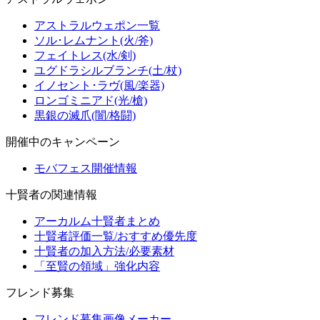
アストラルウェポン一覧
ソル･レムナント(火/斧)
フェイトレス(水/剣)
ユグドラシルブランチ(土/杖)
イノセント･ラヴ(風/楽器)
ロンゴミニアド(光/槍)
黒銀の滅爪(闇/格闘)
開催中のキャンペーン
モバフェス開催情報
十賢者の関連情報
アーカルム十賢者まとめ
十賢者評価一覧/おすすめ優先度
十賢者の加入方法/必要素材
「至賢の領域」強化内容
フレンド募集
フレンド募集画像メーカー