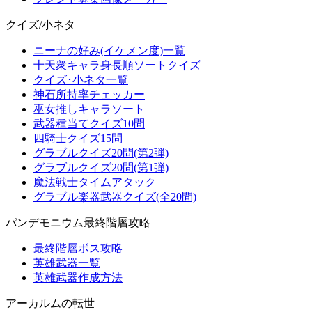
クイズ/小ネタ
ニーナの好み(イケメン度)一覧
十天衆キャラ身長順ソートクイズ
クイズ･小ネタ一覧
神石所持率チェッカー
巫女推しキャラソート
武器種当てクイズ10問
四騎士クイズ15問
グラブルクイズ20問(第2弾)
グラブルクイズ20問(第1弾)
魔法戦士タイムアタック
グラブル楽器武器クイズ(全20問)
パンデモニウム最終階層攻略
最終階層ボス攻略
英雄武器一覧
英雄武器作成方法
アーカルムの転世