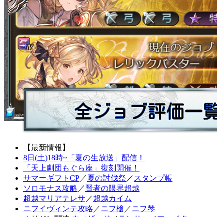
【最新情報】
8日(土)18時~「夏の生放送」配信！
「天上劇団もぐら座」復刻開催！
サマーギフトCP
／
夏の討伐祭
／
スタンプ帳
ソロモナス攻略
／
賢者の限界超越
超越マリアテレサ
／
超越カイム
ニフイヴィンテ攻略
／
ニフ槍
／
ニフ琴