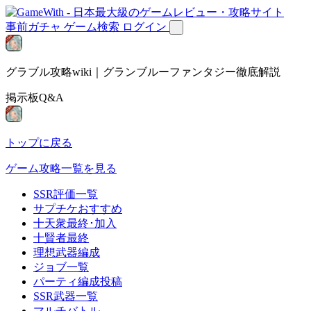
事前ガチャ
ゲーム検索
ログイン
グラブル攻略wiki｜グランブルーファンタジー徹底解説
掲示板Q&A
トップに戻る
ゲーム攻略一覧を見る
SSR評価一覧
サプチケおすすめ
十天衆最終･加入
十賢者最終
理想武器編成
ジョブ一覧
パーティ編成投稿
SSR武器一覧
マルチバトル