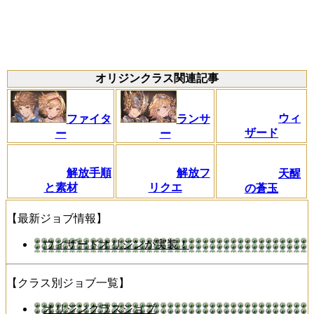
オリジンクラス関連記事
ウィ
ファイタ
ランサ
ザード
ー
ー
解放手順
解放フ
天醒
と素材
リクエ
の蒼玉
【最新ジョブ情報】
ウィザードオリジンが実装！
【クラス別ジョブ一覧】
オリジンクラスジョブ