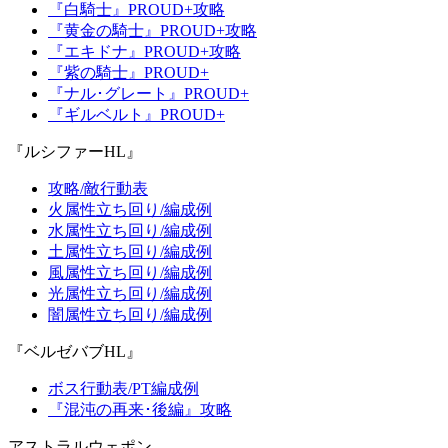
『白騎士』PROUD+攻略
『黄金の騎士』PROUD+攻略
『エキドナ』PROUD+攻略
『紫の騎士』PROUD+
『ナル･グレート』PROUD+
『ギルベルト』PROUD+
『ルシファーHL』
攻略/敵行動表
火属性立ち回り/編成例
水属性立ち回り/編成例
土属性立ち回り/編成例
風属性立ち回り/編成例
光属性立ち回り/編成例
闇属性立ち回り/編成例
『ベルゼバブHL』
ボス行動表/PT編成例
『混沌の再来･後編』攻略
アストラルウェポン