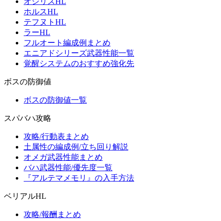
オシリスHL
ホルスHL
テフヌトHL
ラーHL
フルオート編成例まとめ
エニアドシリーズ武器性能一覧
覚醒システムのおすすめ強化先
ボスの防御値
ボスの防御値一覧
スパバハ攻略
攻略/行動表まとめ
土属性の編成例/立ち回り解説
オメガ武器性能まとめ
バハ武器性能/優先度一覧
『アルテマメモリ』の入手方法
ベリアルHL
攻略/報酬まとめ