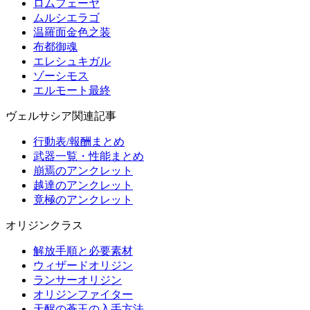
ロムフェーヤ
ムルシエラゴ
温羅面金色之装
布都御魂
エレシュキガル
ゾーシモス
エルモート最終
ヴェルサシア関連記事
行動表/報酬まとめ
武器一覧・性能まとめ
崩焉のアンクレット
越達のアンクレット
竟極のアンクレット
オリジンクラス
解放手順と必要素材
ウィザードオリジン
ランサーオリジン
オリジンファイター
天醒の蒼玉の入手方法