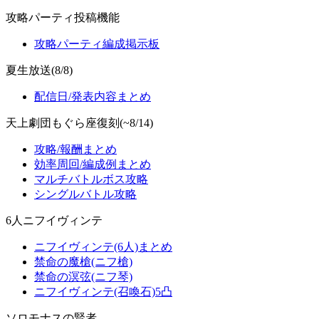
攻略パーティ投稿機能
攻略パーティ編成掲示板
夏生放送(8/8)
配信日/発表内容まとめ
天上劇団もぐら座復刻(~8/14)
攻略/報酬まとめ
効率周回/編成例まとめ
マルチバトルボス攻略
シングルバトル攻略
6人ニフイヴィンテ
ニフイヴィンテ(6人)まとめ
禁命の魔槍(ニフ槍)
禁命の溟弦(ニフ琴)
ニフイヴィンテ(召喚石)5凸
ソロモナスの賢者