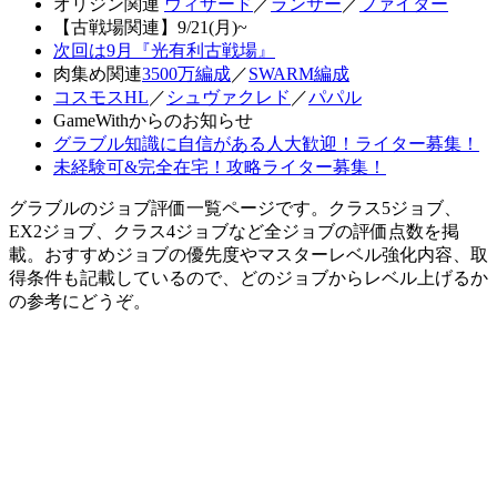
オリジン関連
ウィザード
／
ランサー
／
ファイター
【古戦場関連】9/21(月)~
次回は9月『光有利古戦場』
肉集め関連
3500万編成
／
SWARM編成
コスモスHL
／
シュヴァクレド
／
パパル
GameWithからのお知らせ
グラブル知識に自信がある人大歓迎！ライター募集！
未経験可&完全在宅！攻略ライター募集！
グラブルのジョブ評価一覧ページです。クラス5ジョブ、
EX2ジョブ、クラス4ジョブなど全ジョブの評価点数を掲
載。おすすめジョブの優先度やマスターレベル強化内容、取
得条件も記載しているので、どのジョブからレベル上げるか
の参考にどうぞ。