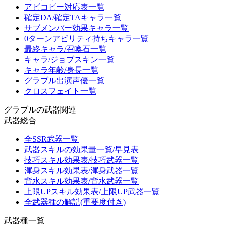
アビコピー対応表一覧
確定DA/確定TAキャラ一覧
サブメンバー効果キャラ一覧
0ターンアビリティ持ちキャラ一覧
最終キャラ/召喚石一覧
キャラ/ジョブスキン一覧
キャラ年齢/身長一覧
グラブル出演声優一覧
クロスフェイト一覧
グラブルの武器関連
武器総合
全SSR武器一覧
武器スキルの効果量一覧/早見表
技巧スキル効果表/技巧武器一覧
渾身スキル効果表/渾身武器一覧
背水スキル効果表/背水武器一覧
上限UPスキル効果表/上限UP武器一覧
全武器種の解説(重要度付き)
武器種一覧