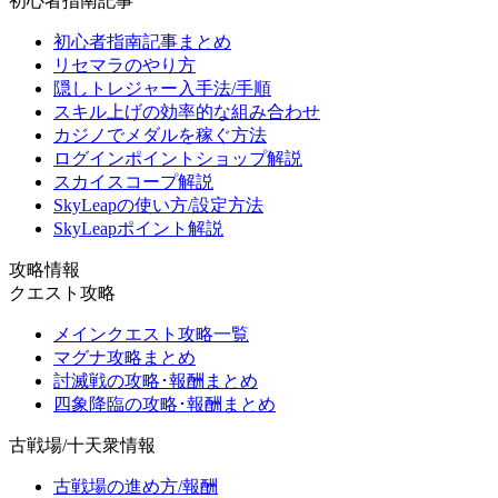
初心者指南記事
初心者指南記事まとめ
リセマラのやり方
隠しトレジャー入手法/手順
スキル上げの効率的な組み合わせ
カジノでメダルを稼ぐ方法
ログインポイントショップ解説
スカイスコープ解説
SkyLeapの使い方/設定方法
SkyLeapポイント解説
攻略情報
クエスト攻略
メインクエスト攻略一覧
マグナ攻略まとめ
討滅戦の攻略･報酬まとめ
四象降臨の攻略･報酬まとめ
古戦場/十天衆情報
古戦場の進め方/報酬