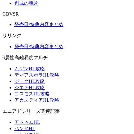
創成の魂片
GBVSR
発売日/特典内容まとめ
リリンク
発売日/特典内容まとめ
6属性高難易度マルチ
ムゲンHL攻略
ディアスポラHL攻略
ジークHL攻略
シエテHL攻略
コスモスHL攻略
アガスティアHL攻略
エニアドシリーズ関連記事
アトゥムHL
ベンヌHL