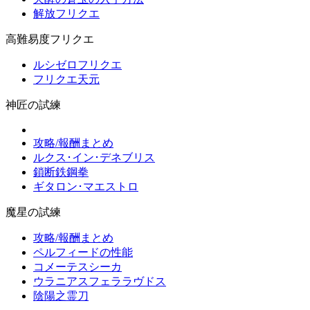
解放フリクエ
高難易度フリクエ
ルシゼロフリクエ
フリクエ天元
神匠の試練
攻略/報酬まとめ
ルクス･イン･デネブリス
鎖断鉄鋼拳
ギタロン･マエストロ
魔星の試練
攻略/報酬まとめ
ペルフィードの性能
コメーテスシーカ
ウラニアスフェララヴドス
陰陽之霊刀