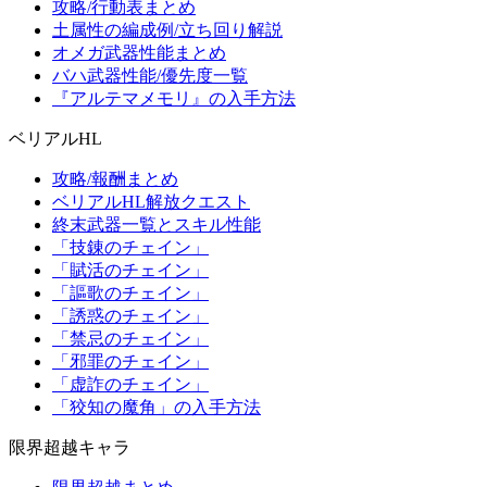
攻略/行動表まとめ
土属性の編成例/立ち回り解説
オメガ武器性能まとめ
バハ武器性能/優先度一覧
『アルテマメモリ』の入手方法
ベリアルHL
攻略/報酬まとめ
ベリアルHL解放クエスト
終末武器一覧とスキル性能
「技錬のチェイン」
「賦活のチェイン」
「謳歌のチェイン」
「誘惑のチェイン」
「禁忌のチェイン」
「邪罪のチェイン」
「虚詐のチェイン」
「狡知の魔角」の入手方法
限界超越キャラ