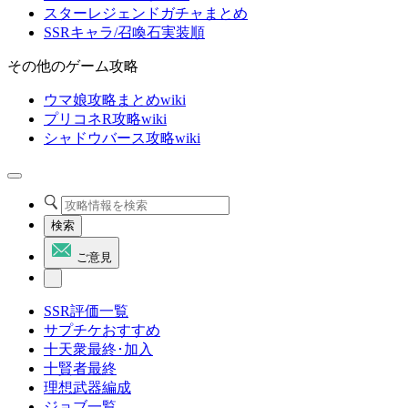
スターレジェンドガチャまとめ
SSRキャラ/召喚石実装順
その他のゲーム攻略
ウマ娘攻略まとめwiki
プリコネR攻略wiki
シャドウバース攻略wiki
検索
ご意見
SSR評価一覧
サプチケおすすめ
十天衆最終･加入
十賢者最終
理想武器編成
ジョブ一覧