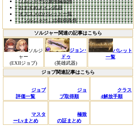
ソルジャーの運用編成例
おすすめメイン武器
オススメのバレット一覧
『ソルジャー』の取得条件
ソルジャー関連の記事はこちら
ソルジ
ジョン･
バレット
ャー
ドゥ
一覧
(EXIIジョブ)
(英雄武器)
ジョブ関連記事はこちら
ジョブ
ジョ
クラス
評価一覧
ブ取得順
4解放手順
マスタ
極致
ーLvまとめ
の証まとめ