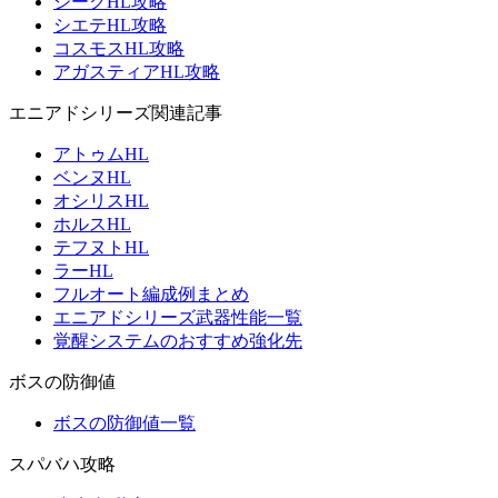
ジークHL攻略
シエテHL攻略
コスモスHL攻略
アガスティアHL攻略
エニアドシリーズ関連記事
アトゥムHL
ベンヌHL
オシリスHL
ホルスHL
テフヌトHL
ラーHL
フルオート編成例まとめ
エニアドシリーズ武器性能一覧
覚醒システムのおすすめ強化先
ボスの防御値
ボスの防御値一覧
スパバハ攻略