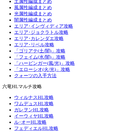
土属性編成まとめ
風属性編成まとめ
光属性編成まとめ
闇属性編成まとめ
エリア･インヴィディア攻略
エリア･ジョクラトル攻略
エリア･カレンダエ攻略
エリア･リベル攻略
「ゴリアテ(土/闇)」攻略
「フェイム(水/闇)」攻略
「ハービンガー(風/光)」攻略
「エローシオ(火/光)」攻略
クォーツの入手方法
六竜HLマルチ攻略
ウィルナスHL攻略
ワムデュスHL攻略
ガレヲンHL攻略
イーウィヤHL攻略
ル･オーHL攻略
フェディエルHL攻略