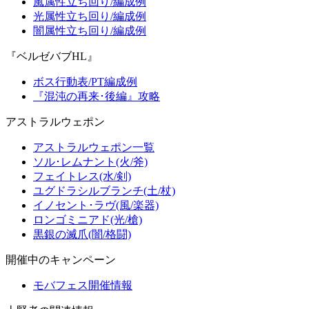
風属性立ち回り/編成例
光属性立ち回り/編成例
闇属性立ち回り/編成例
『ベルゼバブHL』
ボス行動表/PT編成例
『混沌の再来･後編』攻略
アストラルウェポン
アストラルウェポン一覧
ソル･レムナント(火/斧)
フェイトレス(水/剣)
ユグドラシルブランチ(土/杖)
イノセント･ラヴ(風/楽器)
ロンゴミニアド(光/槍)
黒銀の滅爪(闇/格闘)
開催中のキャンペーン
モバフェス開催情報