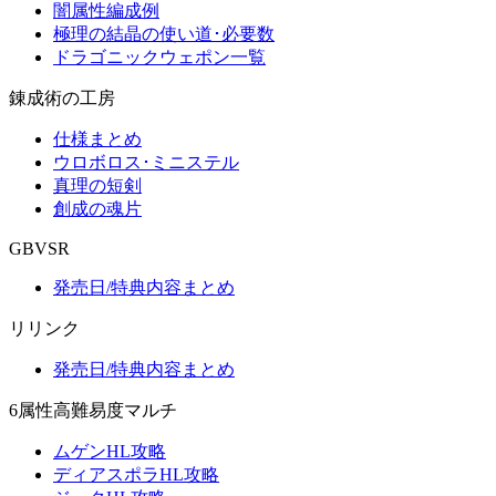
闇属性編成例
極理の結晶の使い道･必要数
ドラゴニックウェポン一覧
錬成術の工房
仕様まとめ
ウロボロス･ミニステル
真理の短剣
創成の魂片
GBVSR
発売日/特典内容まとめ
リリンク
発売日/特典内容まとめ
6属性高難易度マルチ
ムゲンHL攻略
ディアスポラHL攻略