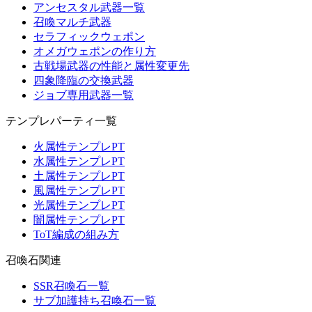
アンセスタル武器一覧
召喚マルチ武器
セラフィックウェポン
オメガウェポンの作り方
古戦場武器の性能と属性変更先
四象降臨の交換武器
ジョブ専用武器一覧
テンプレパーティ一覧
火属性テンプレPT
水属性テンプレPT
土属性テンプレPT
風属性テンプレPT
光属性テンプレPT
闇属性テンプレPT
ToT編成の組み方
召喚石関連
SSR召喚石一覧
サブ加護持ち召喚石一覧