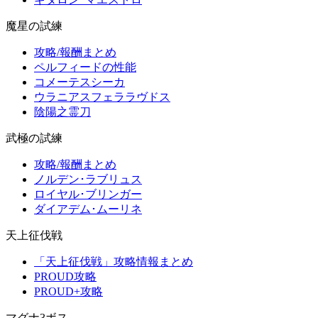
魔星の試練
攻略/報酬まとめ
ペルフィードの性能
コメーテスシーカ
ウラニアスフェララヴドス
陰陽之霊刀
武極の試練
攻略/報酬まとめ
ノルデン･ラブリュス
ロイヤル･ブリンガー
ダイアデム･ムーリネ
天上征伐戦
「天上征伐戦」攻略情報まとめ
PROUD攻略
PROUD+攻略
マグナ3ボス