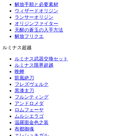
解放手順と必要素材
ウィザードオリジン
ランサーオリジン
オリジンファイター
天醒の蒼玉の入手方法
解放フリクエ
ルミナス超越
ルミナス武器交換セット
ルミナス限界超越
晩蝉
凱風絶刀
フレズヴェルク
黒漆太刀
フルンティング
アンドロメダ
ロムフェーヤ
ムルシエラゴ
温羅面金色之装
布都御魂
エレシュキガル