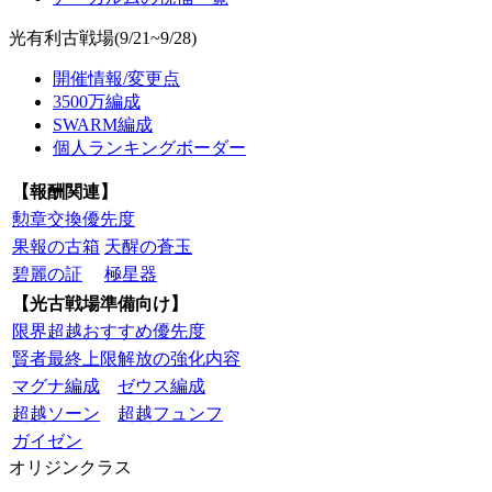
光有利古戦場(9/21~9/28)
開催情報/変更点
3500万編成
SWARM編成
個人ランキングボーダー
【報酬関連】
勲章交換優先度
果報の古箱
天醒の蒼玉
碧麗の証
極星器
【光古戦場準備向け】
限界超越おすすめ優先度
賢者最終上限解放の強化内容
マグナ編成
ゼウス編成
超越ソーン
超越フュンフ
ガイゼン
オリジンクラス