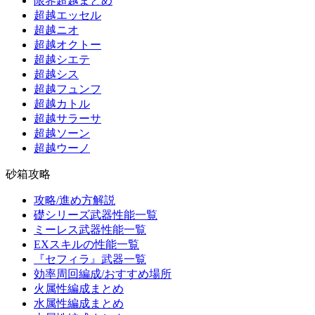
限界超越まとめ
超越エッセル
超越ニオ
超越オクトー
超越シエテ
超越シス
超越フュンフ
超越カトル
超越サラーサ
超越ソーン
超越ウーノ
砂箱攻略
攻略/進め方解説
礎シリーズ武器性能一覧
ミーレス武器性能一覧
EXスキルの性能一覧
『セフィラ』武器一覧
効率周回編成/おすすめ場所
火属性編成まとめ
水属性編成まとめ