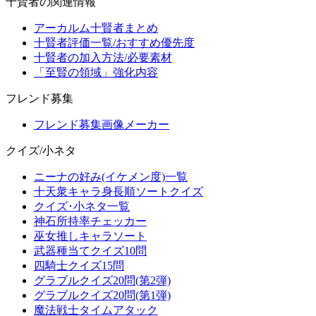
十賢者の関連情報
アーカルム十賢者まとめ
十賢者評価一覧/おすすめ優先度
十賢者の加入方法/必要素材
「至賢の領域」強化内容
フレンド募集
フレンド募集画像メーカー
クイズ/小ネタ
ニーナの好み(イケメン度)一覧
十天衆キャラ身長順ソートクイズ
クイズ･小ネタ一覧
神石所持率チェッカー
巫女推しキャラソート
武器種当てクイズ10問
四騎士クイズ15問
グラブルクイズ20問(第2弾)
グラブルクイズ20問(第1弾)
魔法戦士タイムアタック