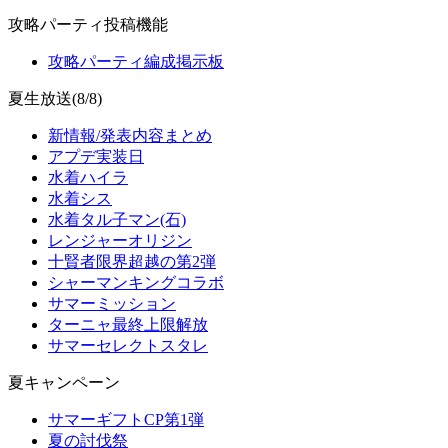
攻略パーティ投稿機能
攻略パーティ編成掲示板
夏生放送(8/8)
新情報/発表内容まとめ
アプデ実装日
水着ハイラ
水着シス
水着タル子マン(石)
レンジャーオリジン
十賢者限界超越の第2弾
シャーマンキングコラボ
サマーミッション
ターニャ最終上限解放
サマーセレクトスタレ
夏キャンペーン
サマーギフトCP第1弾
夏の討伐祭