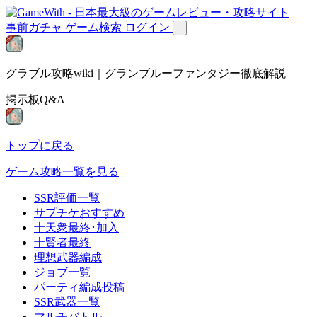
事前ガチャ
ゲーム検索
ログイン
グラブル攻略wiki｜グランブルーファンタジー徹底解説
掲示板Q&A
トップに戻る
ゲーム攻略一覧を見る
SSR評価一覧
サプチケおすすめ
十天衆最終･加入
十賢者最終
理想武器編成
ジョブ一覧
パーティ編成投稿
SSR武器一覧
マルチバトル