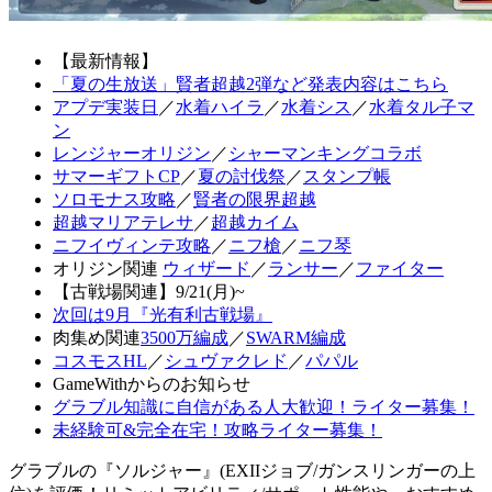
【最新情報】
「夏の生放送」賢者超越2弾など発表内容はこちら
アプデ実装日
／
水着ハイラ
／
水着シス
／
水着タル子マ
ン
レンジャーオリジン
／
シャーマンキングコラボ
サマーギフトCP
／
夏の討伐祭
／
スタンプ帳
ソロモナス攻略
／
賢者の限界超越
超越マリアテレサ
／
超越カイム
ニフイヴィンテ攻略
／
ニフ槍
／
ニフ琴
オリジン関連
ウィザード
／
ランサー
／
ファイター
【古戦場関連】9/21(月)~
次回は9月『光有利古戦場』
肉集め関連
3500万編成
／
SWARM編成
コスモスHL
／
シュヴァクレド
／
パパル
GameWithからのお知らせ
グラブル知識に自信がある人大歓迎！ライター募集！
未経験可&完全在宅！攻略ライター募集！
グラブルの『ソルジャー』(EXIIジョブ/ガンスリンガーの上