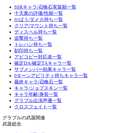
SSRキャラ/召喚石実装順一覧
十天衆の評価/性能一覧
かばう/ダメカ持ち一覧
クリア/マウント持ち一覧
ディスペル持ち一覧
追撃持ち一覧
トレハン持ち一覧
刻印持ち一覧
アビコピー対応表一覧
確定DA/確定TAキャラ一覧
サブメンバー効果キャラ一覧
0ターンアビリティ持ちキャラ一覧
最終キャラ/召喚石一覧
キャラ/ジョブスキン一覧
キャラ年齢/身長一覧
グラブル出演声優一覧
クロスフェイト一覧
グラブルの武器関連
武器総合