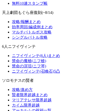
無料10連スタンプ帳
天上劇団もぐら座復刻(~8/14)
攻略/報酬まとめ
効率周回/編成例まとめ
マルチバトルボス攻略
シングルバトル攻略
6人ニフイヴィンテ
ニフイヴィンテ(6人)まとめ
禁命の魔槍(ニフ槍)
禁命の溟弦(ニフ琴)
ニフイヴィンテ(召喚石)5凸
ソロモナスの賢者
攻略/進め方
賢者限界超越まとめ
マリアテレサ限界超越
カイム限界超越
アーカルムの祝福一覧