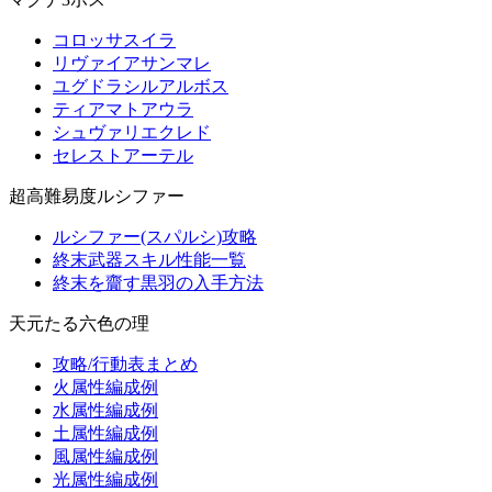
コロッサスイラ
リヴァイアサンマレ
ユグドラシルアルボス
ティアマトアウラ
シュヴァリエクレド
セレストアーテル
超高難易度ルシファー
ルシファー(スパルシ)攻略
終末武器スキル性能一覧
終末を齎す黒羽の入手方法
天元たる六色の理
攻略/行動表まとめ
火属性編成例
水属性編成例
土属性編成例
風属性編成例
光属性編成例