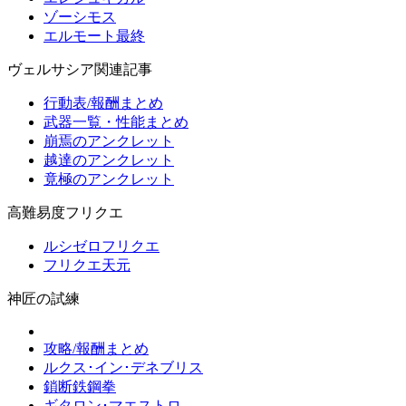
ゾーシモス
エルモート最終
ヴェルサシア関連記事
行動表/報酬まとめ
武器一覧・性能まとめ
崩焉のアンクレット
越達のアンクレット
竟極のアンクレット
高難易度フリクエ
ルシゼロフリクエ
フリクエ天元
神匠の試練
攻略/報酬まとめ
ルクス･イン･デネブリス
鎖断鉄鋼拳
ギタロン･マエストロ