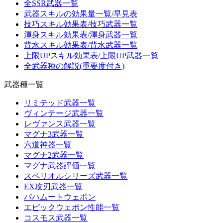
全SSR武器一覧
武器スキルの効果量一覧/早見表
技巧スキル効果表/技巧武器一覧
渾身スキル効果表/渾身武器一覧
背水スキル効果表/背水武器一覧
上限UPスキル効果表/上限UP武器一覧
全武器種の解説(重要度付き)
武器種一覧
リミテッド武器一覧
ヴィンテージ武器一覧
レヴァンス武器一覧
マグナ3武器一覧
六道神器一覧
マグナ2武器一覧
マグナ武器評価一覧
スペリオルシリーズ武器一覧
EX攻刃武器一覧
バハムートウェポン
エピックウェポン性能一覧
コスモス武器一覧